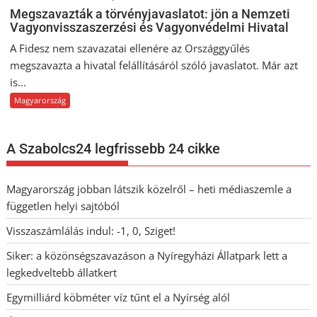
Megszavazták a törvényjavaslatot: jön a Nemzeti
Vagyonvisszaszerzési és Vagyonvédelmi Hivatal
A Fidesz nem szavazatai ellenére az Országgyűlés
megszavazta a hivatal felállításáról szóló javaslatot. Már azt
is...
Magyarország
A Szabolcs24 legfrissebb 24 cikke
Magyarország jobban látszik közelről – heti médiaszemle a
független helyi sajtóból
Visszaszámlálás indul: -1, 0, Sziget!
Siker: a közönségszavazáson a Nyíregyházi Állatpark lett a
legkedveltebb állatkert
Egymilliárd köbméter víz tűnt el a Nyírség alól