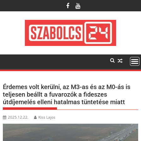
Skip
to
content
Érdemes volt kerülni, az M3-as és az M0-ás is
teljesen beállt a fuvarozók a fideszes
útdíjemelés elleni hatalmas tüntetése miatt
2025.12.22.
Kiss Lajos