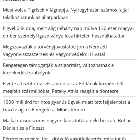
Most volt a Tigrisek Világnapja, Nyíregyházán számos fajjal
találkozhatunk az állatparkban
Figyeljünk oda, mert alig néhány nap múlva 130 ezer magyar
ember személyi igazolványa lesz hirtelen használhatatlan
Megszavazták a törvényjavaslatot: jön a Nemzeti
Vagyonvisszaszerzési és Vagyonvédelmi Hivatal
Rengetegen támogatják a szigorítást, változhatnak a
közlekedési szabályok
Elvitte a tisztítótűz: visszavonták az Eddának közpénzből
megítélt százmilliókat, Pataky Attila reagált a döntésre
1000 milliárd forintos gyanús ügyek miatt tett feljelentést a
Gazdasági és Energetikai Minisztérium
Majka másodszor is nagyon kiosztotta a neki beszóló Bohár
Dánielt és a Fideszt
Pénztelen megyei foci, dráguló vasútfejlesztés: mire jut és