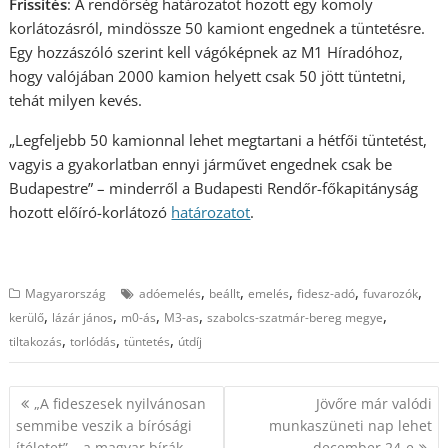
Frissítés
: A rendőrség határozatot hozott egy komoly
korlátozásról, mindössze 50 kamiont engednek a tüntetésre.
Egy hozzászóló szerint kell vágóképnek az M1 Híradóhoz,
hogy valójában 2000 kamion helyett csak 50 jött tüntetni,
tehát milyen kevés.
„Legfeljebb 50 kamionnal lehet megtartani a hétfői tüntetést,
vagyis a gyakorlatban ennyi járművet engednek csak be
Budapestre” – minderről a Budapesti Rendőr-főkapitányság
hozott előíró-korlátozó
határozatot
.
,
,
,
,
,
Magyarország
adóemelés
beállt
emelés
fidesz-adó
fuvarozók
,
,
,
,
,
kerülő
lázár jános
m0-ás
M3-as
szabolcs-szatmár-bereg megye
,
,
,
tiltakozás
torlódás
tüntetés
útdíj
Bejegyzés
„A fideszesek nyilvánosan
Jövőre már valódi
navigáció
semmibe veszik a bírósági
munkaszüneti nap lehet
ítéletet” – a magyar bírák
december 24-e