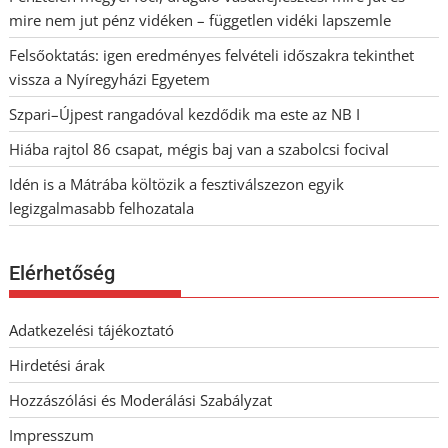
mire nem jut pénz vidéken – független vidéki lapszemle
Felsőoktatás: igen eredményes felvételi időszakra tekinthet
vissza a Nyíregyházi Egyetem
Szpari–Újpest rangadóval kezdődik ma este az NB I
Hiába rajtol 86 csapat, mégis baj van a szabolcsi focival
Idén is a Mátrába költözik a fesztiválszezon egyik
legizgalmasabb felhozatala
Elérhetőség
Adatkezelési tájékoztató
Hirdetési árak
Hozzászólási és Moderálási Szabályzat
Impresszum