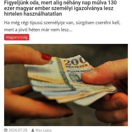
Figyeljünk oda, mert alig néhány nap múlva 130
ezer magyar ember személyi igazolványa lesz
hirtelen használhatatlan
Ha még régi típusú személyije van, sürgősen cserélni kell,
mert a jövő héten már nem lesz...
Magyarország
2026.07.28.
Kiss Lajos