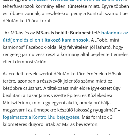
teherfuvarozók kormány elleni tüntetése miatt. Egyre többen
és többen vannak, a részletekről pedig a Kontroll számolt be
délután kettő óra körül.
„Az M0-ás és
az M3-as is beállt: Budapest felé
haladnak az
útdíjemelés ellen tiltakozó kamionosok.
A „Több, mint
kamionos” Facebook-oldal légi felvételein jól látható, hogy
rengeteg jármű vesz részt a kormány által bejelentett emelés
elleni demonstráción.
Az eredeti tervek szerint délután kettőre érnének a Hősök
terére, azonban a résztvevők jelentős száma miatt ez
későbbre csúszhat. A tiltakozást már előre igyekezett úgy
beállítani a Lázár János vezette Építési és Közlekedési
Minisztérium, mint egy egyéni akció, amely próbálja
megzavarni az ünnepekre készülő lakosság nyugalmát” –
fogalmazott a Kontroll.hu bejegyz
ése.
Más források 3
kilométeres dugóról írtak az M3-as bevezetőn.