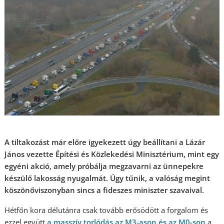
A tiltakozást már előre igyekezett úgy beállítani a Lázár
János vezette Építési és Közlekedési Minisztérium, mint egy
egyéni akció, amely próbálja megzavarni az ünnepekre
készülő lakosság nyugalmát. Úgy tűnik, a valóság megint
köszönőviszonyban sincs a fideszes miniszter szavaival.
Hétfőn kora délutánra csak tovább erősödött a forgalom és
ezzel együtt
a masszív torlódás az M3-ason és az M0-son
a