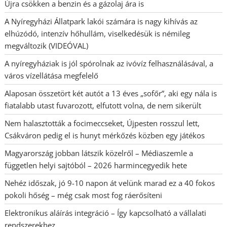
Újra csökken a benzin és a gázolaj ára is
A Nyíregyházi Állatpark lakói számára is nagy kihívás az
elhúzódó, intenzív hőhullám, viselkedésük is némileg
megváltozik (VIDEÓVAL)
A nyíregyháziak is jól spórolnak az ivóvíz felhasználásával, a
város vízellátása megfelelő
Alaposan összetört két autót a 13 éves „sofőr”, aki egy nála is
fiatalabb utast fuvarozott, elfutott volna, de nem sikerült
Nem halasztották a focimeccseket, Újpesten rosszul lett,
Csákváron pedig el is hunyt mérkőzés közben egy játékos
Magyarország jobban látszik közelről – Médiaszemle a
független helyi sajtóból – 2026 harmincegyedik hete
Nehéz időszak, jó 9-10 napon át velünk marad ez a 40 fokos
pokoli hőség – még csak most fog ráerősíteni
Elektronikus aláírás integráció – Így kapcsolható a vállalati
rendszerekhez