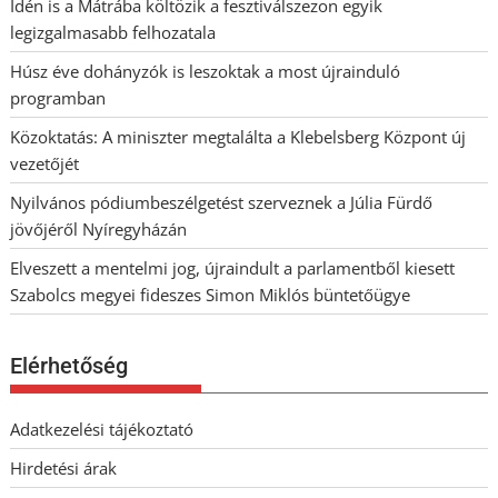
Idén is a Mátrába költözik a fesztiválszezon egyik
legizgalmasabb felhozatala
Húsz éve dohányzók is leszoktak a most újrainduló
programban
Közoktatás: A miniszter megtalálta a Klebelsberg Központ új
vezetőjét
Nyilvános pódiumbeszélgetést szerveznek a Júlia Fürdő
jövőjéről Nyíregyházán
Elveszett a mentelmi jog, újraindult a parlamentből kiesett
Szabolcs megyei fideszes Simon Miklós büntetőügye
Elérhetőség
Adatkezelési tájékoztató
Hirdetési árak