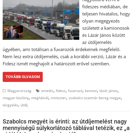
fideszes médiában, de
teljesen hivatalos, hogy
olyan megegyezés
született a kamionosok
és Lázár János között
az útdíjemelés
ügyében, ami totálisan a fuvarozók érdekeinek megfelelő.
Nem lesz extra útdíjemelés, csak a korábbi verzió, Lázár és a
Fidesz ismét meghajolt a határozott erővel szemben.
TOVÁBB OLVASOM
,
,
,
,
,
Magyarország
emelés
fidesz
fuvarozó
kamion
lázár jános
,
,
,
,
magyar közlöny
meghátrál
miniszter
szabolcs-szatmár-bereg megye
,
tárgyalás
útdíj
Szabolcs megyét is érinti: az útdíjemelést nagy
mennyiségű súlykorlátozó táblával tetézik, ez „a