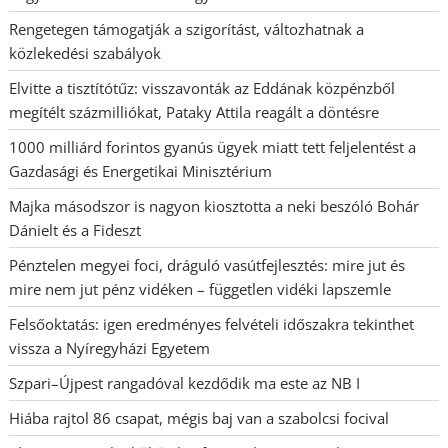
Rengetegen támogatják a szigorítást, változhatnak a
közlekedési szabályok
Elvitte a tisztítótűz: visszavonták az Eddának közpénzből
megítélt százmilliókat, Pataky Attila reagált a döntésre
1000 milliárd forintos gyanús ügyek miatt tett feljelentést a
Gazdasági és Energetikai Minisztérium
Majka másodszor is nagyon kiosztotta a neki beszóló Bohár
Dánielt és a Fideszt
Pénztelen megyei foci, dráguló vasútfejlesztés: mire jut és
mire nem jut pénz vidéken – független vidéki lapszemle
Felsőoktatás: igen eredményes felvételi időszakra tekinthet
vissza a Nyíregyházi Egyetem
Szpari–Újpest rangadóval kezdődik ma este az NB I
Hiába rajtol 86 csapat, mégis baj van a szabolcsi focival