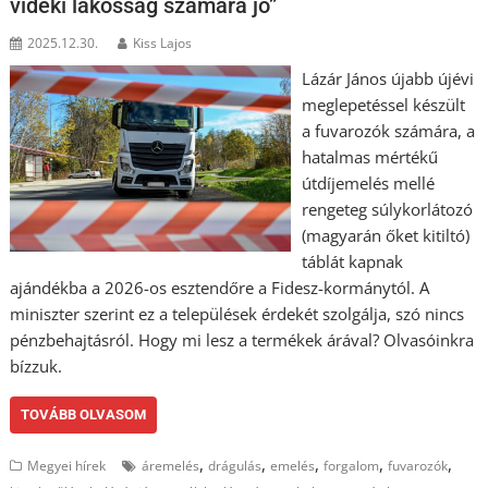
vidéki lakosság számára jó”
2025.12.30.
Kiss Lajos
Lázár János újabb újévi
meglepetéssel készült
a fuvarozók számára, a
hatalmas mértékű
útdíjemelés mellé
rengeteg súlykorlátozó
(magyarán őket kitiltó)
táblát kapnak
ajándékba a 2026-os esztendőre a Fidesz-kormánytól. A
miniszter szerint ez a települések érdekét szolgálja, szó nincs
pénzbehajtásról. Hogy mi lesz a termékek árával? Olvasóinkra
bízzuk.
TOVÁBB OLVASOM
,
,
,
,
,
Megyei hírek
áremelés
drágulás
emelés
forgalom
fuvarozók