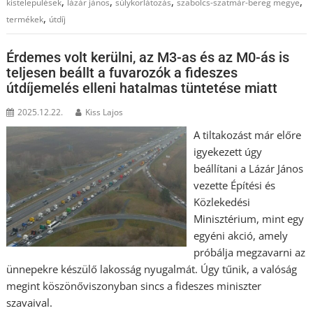
,
,
,
,
kistelepülések
lázár jános
súlykorlátozás
szabolcs-szatmár-bereg megye
,
termékek
útdíj
Érdemes volt kerülni, az M3-as és az M0-ás is
teljesen beállt a fuvarozók a fideszes
útdíjemelés elleni hatalmas tüntetése miatt
2025.12.22.
Kiss Lajos
A tiltakozást már előre
igyekezett úgy
beállítani a Lázár János
vezette Építési és
Közlekedési
Minisztérium, mint egy
egyéni akció, amely
próbálja megzavarni az
ünnepekre készülő lakosság nyugalmát. Úgy tűnik, a valóság
megint köszönőviszonyban sincs a fideszes miniszter
szavaival.