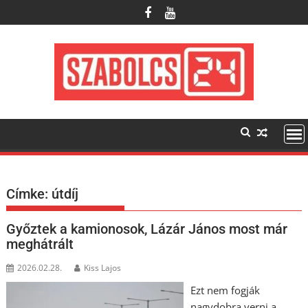
Skip
to
content
Címke:
útdíj
Győztek a kamionosok, Lázár János most már
meghátrált
2026.02.28.
Kiss Lajos
Ezt nem fogják
nagydobra verni a