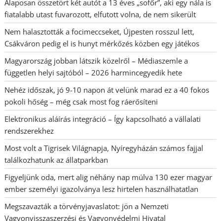
Alaposan összetört két autót a 13 éves „sofőr”, aki egy nála is
fiatalabb utast fuvarozott, elfutott volna, de nem sikerült
Nem halasztották a focimeccseket, Újpesten rosszul lett,
Csákváron pedig el is hunyt mérkőzés közben egy játékos
Magyarország jobban látszik közelről – Médiaszemle a
független helyi sajtóból – 2026 harmincegyedik hete
Nehéz időszak, jó 9-10 napon át velünk marad ez a 40 fokos
pokoli hőség – még csak most fog ráerősíteni
Elektronikus aláírás integráció – Így kapcsolható a vállalati
rendszerekhez
Most volt a Tigrisek Világnapja, Nyíregyházán számos fajjal
találkozhatunk az állatparkban
Figyeljünk oda, mert alig néhány nap múlva 130 ezer magyar
ember személyi igazolványa lesz hirtelen használhatatlan
Megszavazták a törvényjavaslatot: jön a Nemzeti
Vagyonvisszaszerzési és Vagyonvédelmi Hivatal