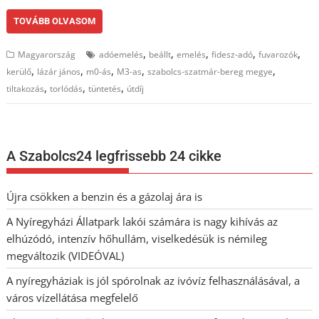
TOVÁBB OLVASOM
,
,
,
,
,
Magyarország
adóemelés
beállt
emelés
fidesz-adó
fuvarozók
,
,
,
,
,
kerülő
lázár jános
m0-ás
M3-as
szabolcs-szatmár-bereg megye
,
,
,
tiltakozás
torlódás
tüntetés
útdíj
A Szabolcs24 legfrissebb 24 cikke
Újra csökken a benzin és a gázolaj ára is
A Nyíregyházi Állatpark lakói számára is nagy kihívás az
elhúzódó, intenzív hőhullám, viselkedésük is némileg
megváltozik (VIDEÓVAL)
A nyíregyháziak is jól spórolnak az ivóvíz felhasználásával, a
város vízellátása megfelelő