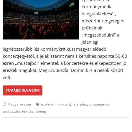
kormánymédia
hangulatkeltését,
miszerint rengetegen
próbálnak
„megszabadulni” a
jelenlegi
legnépszerűbb (és kormánykritikus) magyar előadó
koncertjegyétől, a jelek szerint nem sikerült és naponta 50-60
ezren „muszájból” elmentek a koncertekre és elképesztően jól
érezték magukat. Még Szoboszlai Dominik is a nézők között
volt.
TOVÁBB OLVASOM
,
,
,
,
Magyarország
azahriah
koncert
lejáratás
propaganda
,
,
szoboszlai
teltház
tömeg