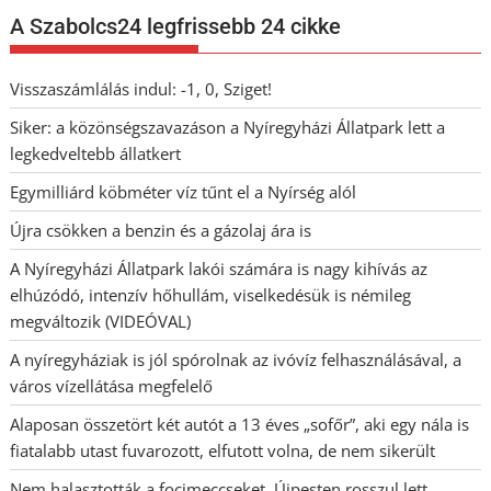
A Szabolcs24 legfrissebb 24 cikke
Visszaszámlálás indul: -1, 0, Sziget!
Siker: a közönségszavazáson a Nyíregyházi Állatpark lett a
legkedveltebb állatkert
Egymilliárd köbméter víz tűnt el a Nyírség alól
Újra csökken a benzin és a gázolaj ára is
A Nyíregyházi Állatpark lakói számára is nagy kihívás az
elhúzódó, intenzív hőhullám, viselkedésük is némileg
megváltozik (VIDEÓVAL)
A nyíregyháziak is jól spórolnak az ivóvíz felhasználásával, a
város vízellátása megfelelő
Alaposan összetört két autót a 13 éves „sofőr”, aki egy nála is
fiatalabb utast fuvarozott, elfutott volna, de nem sikerült
Nem halasztották a focimeccseket, Újpesten rosszul lett,