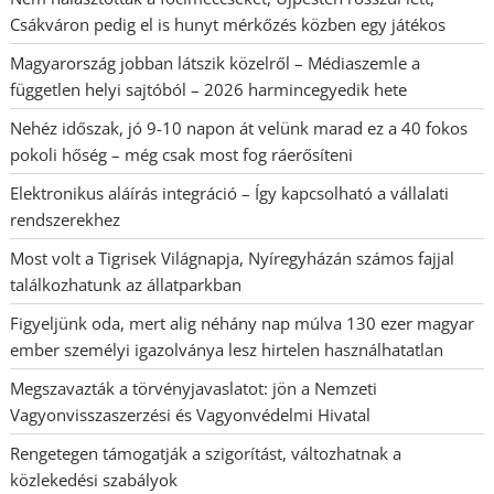
Csákváron pedig el is hunyt mérkőzés közben egy játékos
Magyarország jobban látszik közelről – Médiaszemle a
független helyi sajtóból – 2026 harmincegyedik hete
Nehéz időszak, jó 9-10 napon át velünk marad ez a 40 fokos
pokoli hőség – még csak most fog ráerősíteni
Elektronikus aláírás integráció – Így kapcsolható a vállalati
rendszerekhez
Most volt a Tigrisek Világnapja, Nyíregyházán számos fajjal
találkozhatunk az állatparkban
Figyeljünk oda, mert alig néhány nap múlva 130 ezer magyar
ember személyi igazolványa lesz hirtelen használhatatlan
Megszavazták a törvényjavaslatot: jön a Nemzeti
Vagyonvisszaszerzési és Vagyonvédelmi Hivatal
Rengetegen támogatják a szigorítást, változhatnak a
közlekedési szabályok