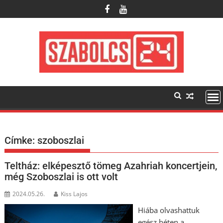
Skip
to
content
Címke:
szoboszlai
Teltház: elképesztő tömeg Azahriah koncertjein,
még Szoboszlai is ott volt
2024.05.26.
Kiss Lajos
Hiába olvashattuk
egész héten a