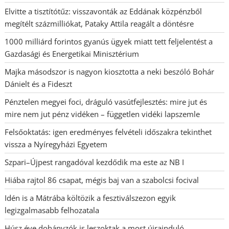
Elvitte a tisztítótűz: visszavonták az Eddának közpénzből
megítélt százmilliókat, Pataky Attila reagált a döntésre
1000 milliárd forintos gyanús ügyek miatt tett feljelentést a
Gazdasági és Energetikai Minisztérium
Majka másodszor is nagyon kiosztotta a neki beszóló Bohár
Dánielt és a Fideszt
Pénztelen megyei foci, dráguló vasútfejlesztés: mire jut és
mire nem jut pénz vidéken – független vidéki lapszemle
Felsőoktatás: igen eredményes felvételi időszakra tekinthet
vissza a Nyíregyházi Egyetem
Szpari–Újpest rangadóval kezdődik ma este az NB I
Hiába rajtol 86 csapat, mégis baj van a szabolcsi focival
Idén is a Mátrába költözik a fesztiválszezon egyik
legizgalmasabb felhozatala
Húsz éve dohányzók is leszoktak a most újrainduló