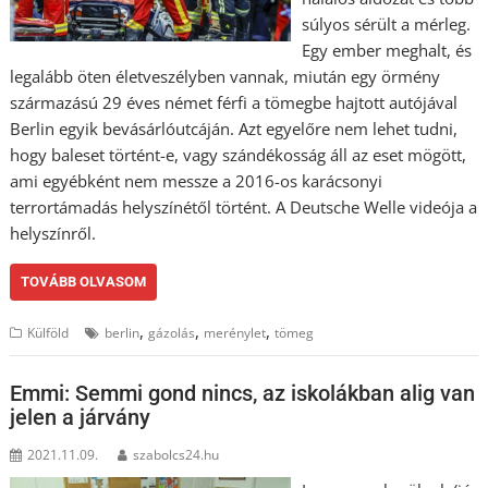
súlyos sérült a mérleg.
Egy ember meghalt, és
legalább öten életveszélyben vannak, miután egy örmény
származású 29 éves német férfi a tömegbe hajtott autójával
Berlin egyik bevásárlóutcáján. Azt egyelőre nem lehet tudni,
hogy baleset történt-e, vagy szándékosság áll az eset mögött,
ami egyébként nem messze a 2016-os karácsonyi
terrortámadás helyszínétől történt. A Deutsche Welle videója a
helyszínről.
TOVÁBB OLVASOM
,
,
,
Külföld
berlin
gázolás
merénylet
tömeg
Emmi: Semmi gond nincs, az iskolákban alig van
jelen a járvány
2021.11.09.
szabolcs24.hu