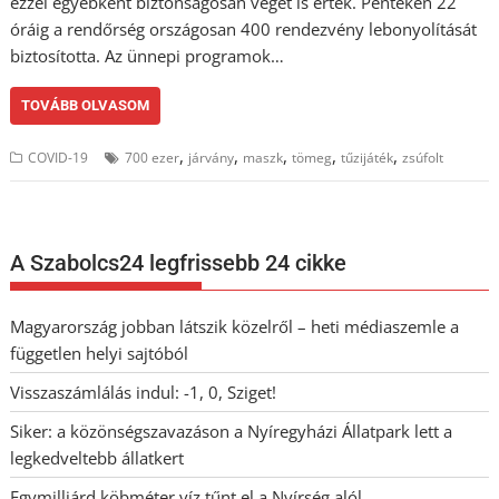
ezzel egyébként biztonságosan véget is értek. Pénteken 22
óráig a rendőrség országosan 400 rendezvény lebonyolítását
biztosította. Az ünnepi programok…
TOVÁBB OLVASOM
,
,
,
,
,
COVID-19
700 ezer
járvány
maszk
tömeg
tűzijáték
zsúfolt
A Szabolcs24 legfrissebb 24 cikke
Magyarország jobban látszik közelről – heti médiaszemle a
független helyi sajtóból
Visszaszámlálás indul: -1, 0, Sziget!
Siker: a közönségszavazáson a Nyíregyházi Állatpark lett a
legkedveltebb állatkert
Egymilliárd köbméter víz tűnt el a Nyírség alól