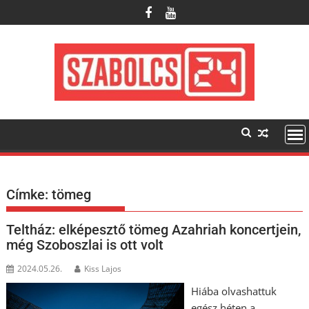
Skip
to
content
Címke:
tömeg
Teltház: elképesztő tömeg Azahriah koncertjein,
még Szoboszlai is ott volt
2024.05.26.
Kiss Lajos
Hiába olvashattuk
egész héten a