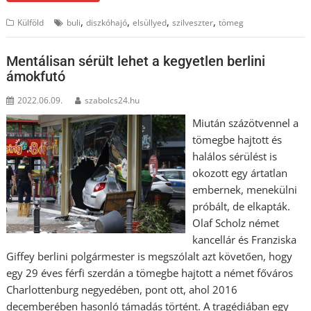
,
,
,
,
Külföld
buli
diszkóhajó
elsüllyed
szilveszter
tömeg
Mentálisan sérült lehet a kegyetlen berlini
ámokfutó
2022.06.09.
szabolcs24.hu
Miután százötvennel a
tömegbe hajtott és
halálos sérülést is
okozott egy ártatlan
embernek, menekülni
próbált, de elkapták.
Olaf Scholz német
kancellár és Franziska
Giffey berlini polgármester is megszólalt azt követően, hogy
egy 29 éves férfi szerdán a tömegbe hajtott a német főváros
Charlottenburg negyedében, pont ott, ahol 2016
decemberében hasonló támadás történt. A tragédiában egy