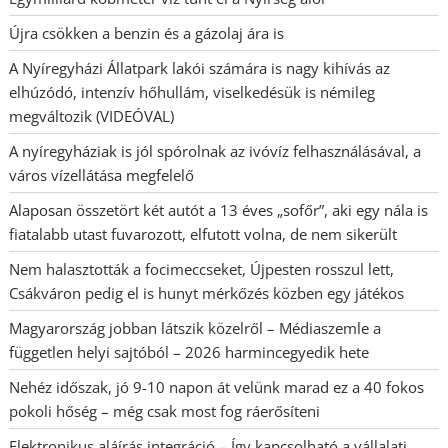
Újra csökken a benzin és a gázolaj ára is
A Nyíregyházi Állatpark lakói számára is nagy kihívás az
elhúzódó, intenzív hőhullám, viselkedésük is némileg
megváltozik (VIDEÓVAL)
A nyíregyháziak is jól spórolnak az ivóvíz felhasználásával, a
város vízellátása megfelelő
Alaposan összetört két autót a 13 éves „sofőr”, aki egy nála is
fiatalabb utast fuvarozott, elfutott volna, de nem sikerült
Nem halasztották a focimeccseket, Újpesten rosszul lett,
Csákváron pedig el is hunyt mérkőzés közben egy játékos
Magyarország jobban látszik közelről – Médiaszemle a
független helyi sajtóból – 2026 harmincegyedik hete
Nehéz időszak, jó 9-10 napon át velünk marad ez a 40 fokos
pokoli hőség – még csak most fog ráerősíteni
Elektronikus aláírás integráció – Így kapcsolható a vállalati