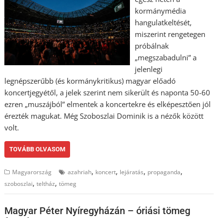
kormánymédia
hangulatkeltését,
miszerint rengetegen
próbálnak
„megszabadulni” a
jelenlegi
legnépszerűbb (és kormánykritikus) magyar előadó
koncertjegyétől, a jelek szerint nem sikerült és naponta 50-60
ezren „muszájból” elmentek a koncertekre és elképesztően jól
érezték magukat. Még Szoboszlai Dominik is a nézők között
volt.
TOVÁBB OLVASOM
,
,
,
,
Magyarország
azahriah
koncert
lejáratás
propaganda
,
,
szoboszlai
teltház
tömeg
Magyar Péter Nyíregyházán – óriási tömeg