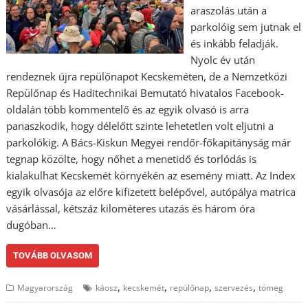
araszolás után a
parkolóig sem jutnak el
és inkább feladják.
Nyolc év után
rendeznek újra repülőnapot Kecskeméten, de a Nemzetközi
Repülőnap és Haditechnikai Bemutató hivatalos Facebook-
oldalán több kommentelő és az egyik olvasó is arra
panaszkodik, hogy délelőtt szinte lehetetlen volt eljutni a
parkolókig. A Bács-Kiskun Megyei rendőr-főkapitányság már
tegnap közölte, hogy nőhet a menetidő és torlódás is
kialakulhat Kecskemét környékén az esemény miatt. Az Index
egyik olvasója az előre kifizetett belépővel, autópálya matrica
vásárlással, kétszáz kilométeres utazás és három óra
dugóban…
TOVÁBB OLVASOM
,
,
,
,
Magyarország
káosz
kecskemét
repülőnap
szervezés
tömeg