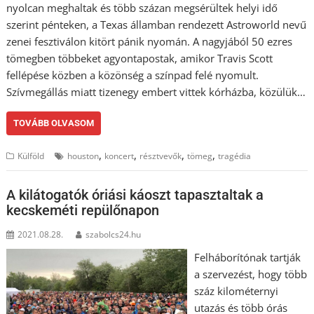
nyolcan meghaltak és több százan megsérültek helyi idő
szerint pénteken, a Texas államban rendezett Astroworld nevű
zenei fesztiválon kitört pánik nyomán. A nagyjából 50 ezres
tömegben többeket agyontapostak, amikor Travis Scott
fellépése közben a közönség a színpad felé nyomult.
Szívmegállás miatt tizenegy embert vittek kórházba, közülük…
TOVÁBB OLVASOM
,
,
,
,
Külföld
houston
koncert
résztvevők
tömeg
tragédia
A kilátogatók óriási káoszt tapasztaltak a
kecskeméti repülőnapon
2021.08.28.
szabolcs24.hu
Felháborítónak tartják
a szervezést, hogy több
száz kilométernyi
utazás és több órás