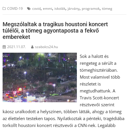
,
,
,
,
,
COVID-19
covid
emmi
iskolák
járvány
programok
tömeg
Megszólaltak a tragikus houstoni koncert
túlélői, a tömeg agyontaposta a fekvő
embereket
2021.11.07.
szabolcs24.hu
Sok a halott és
rengeteg a sérült a
tömeghisztériában.
Most valamivel több
részletet is
megtudhattunk. A
Travis Scott-koncert
résztvevői szerint
káosz uralkodott a helyszínen, többen látták, ahogy a tömeg
az élettelen testeken tapos. Nyilatkoztak a pénteki, tragédiába
torkollt houstoni koncert résztvevői a CNN-nek. Legalább