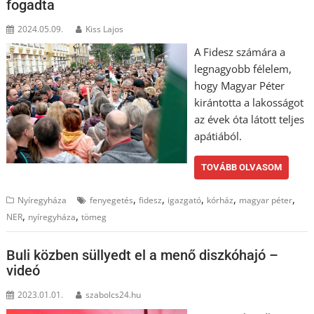
fogadta
2024.05.09.
Kiss Lajos
A Fidesz számára a
legnagyobb félelem,
hogy Magyar Péter
kirántotta a lakosságot
az évek óta látott teljes
apátiából.
TOVÁBB OLVASOM
,
,
,
,
,
Nyíregyháza
fenyegetés
fidesz
igazgató
kórház
magyar péter
,
,
NER
nyíregyháza
tömeg
Buli közben süllyedt el a menő diszkóhajó –
videó
2023.01.01.
szabolcs24.hu