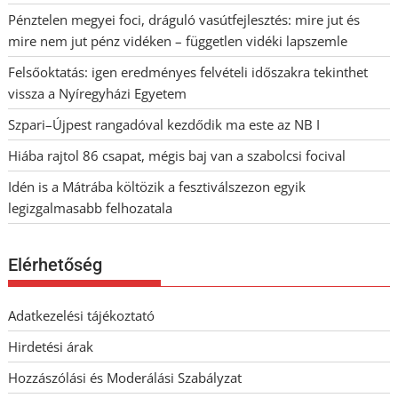
Pénztelen megyei foci, dráguló vasútfejlesztés: mire jut és
mire nem jut pénz vidéken – független vidéki lapszemle
Felsőoktatás: igen eredményes felvételi időszakra tekinthet
vissza a Nyíregyházi Egyetem
Szpari–Újpest rangadóval kezdődik ma este az NB I
Hiába rajtol 86 csapat, mégis baj van a szabolcsi focival
Idén is a Mátrába költözik a fesztiválszezon egyik
legizgalmasabb felhozatala
Elérhetőség
Adatkezelési tájékoztató
Hirdetési árak
Hozzászólási és Moderálási Szabályzat