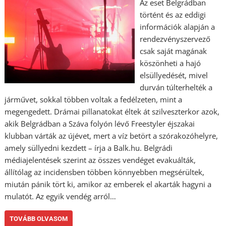
Az eset Belgrádban
történt és az eddigi
információk alapján a
rendezvényszervező
csak saját magának
köszönheti a hajó
elsüllyedését, mivel
durván túlterhelték a
járművet, sokkal többen voltak a fedélzeten, mint a
megengedett. Drámai pillanatokat éltek át szilveszterkor azok,
akik Belgrádban a Száva folyón lévő Freestyler éjszakai
klubban várták az újévet, mert a víz betört a szórakozóhelyre,
amely süllyedni kezdett – írja a Balk.hu. Belgrádi
médiajelentések szerint az összes vendéget evakuálták,
állítólag az incidensben többen könnyebben megsérültek,
miután pánik tört ki, amikor az emberek el akarták hagyni a
mulatót. Az egyik vendég arról…
TOVÁBB OLVASOM