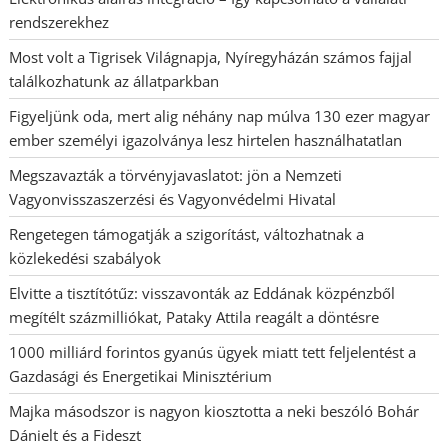
rendszerekhez
Most volt a Tigrisek Világnapja, Nyíregyházán számos fajjal
találkozhatunk az állatparkban
Figyeljünk oda, mert alig néhány nap múlva 130 ezer magyar
ember személyi igazolványa lesz hirtelen használhatatlan
Megszavazták a törvényjavaslatot: jön a Nemzeti
Vagyonvisszaszerzési és Vagyonvédelmi Hivatal
Rengetegen támogatják a szigorítást, változhatnak a
közlekedési szabályok
Elvitte a tisztítótűz: visszavonták az Eddának közpénzből
megítélt százmilliókat, Pataky Attila reagált a döntésre
1000 milliárd forintos gyanús ügyek miatt tett feljelentést a
Gazdasági és Energetikai Minisztérium
Majka másodszor is nagyon kiosztotta a neki beszóló Bohár
Dánielt és a Fideszt