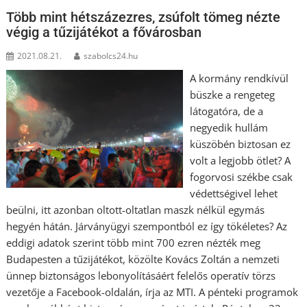
Több mint hétszázezres, zsúfolt tömeg nézte
végig a tűzijátékot a fővárosban
2021.08.21.
szabolcs24.hu
A kormány rendkívül
büszke a rengeteg
látogatóra, de a
negyedik hullám
küszöbén biztosan ez
volt a legjobb ötlet? A
fogorvosi székbe csak
védettségivel lehet
beülni, itt azonban oltott-oltatlan maszk nélkül egymás
hegyén hátán. Járványügyi szempontból ez így tökéletes? Az
eddigi adatok szerint több mint 700 ezren nézték meg
Budapesten a tűzijátékot, közölte Kovács Zoltán a nemzeti
ünnep biztonságos lebonyolításáért felelős operatív törzs
vezetője a Facebook-oldalán, írja az MTI. A pénteki programok