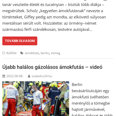
tanár vesztette életét és tucatnyian – köztük több diákja –
megsérültek. Scholz „kegyetlen ámokfutásnak” nevezte a
történteket, Giffey pedig azt mondta, az elkövető súlyosan
mentálisan sérült volt. Hozzátette: az örmény–német
származású férfi szándékosan, testvére autójával…
TOVÁBB OLVASOM
,
,
Külföld
ámokfutó
berlin
tömeg
Újabb halálos gázolásos ámokfutás – videó
2022.06.08.
szabolcs24.hu
Berlin
bevásárlóutcáján egy
ámokfutó (vélhetően
merénylő) a tömegbe
hajtott járművével,
halálos áldozat és több