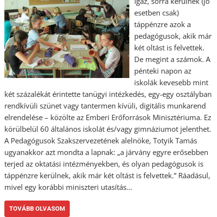
Igaz, sorra kerülnek (jó
esetben csak)
táppénzre azok a
pedagógusok, akik már
két oltást is felvettek.
De megint a számok. A
pénteki napon az
iskolák kevesebb mint
két százalékát érintette tanügyi intézkedés, egy-egy osztályban
rendkívüli szünet vagy tantermen kívüli, digitális munkarend
elrendelése – közölte az Emberi Erőforrások Minisztériuma. Ez
körülbelül 60 általános iskolát és/vagy gimnáziumot jelenthet.
A Pedagógusok Szakszervezetének alelnöke, Totyik Tamás
ugyanakkor azt mondta a lapnak: „a járvány egyre erősebben
terjed az oktatási intézményekben, és olyan pedagógusok is
táppénzre kerülnek, akik már két oltást is felvettek.” Ráadásul,
mivel egy korábbi miniszteri utasítás…
TOVÁBB OLVASOM