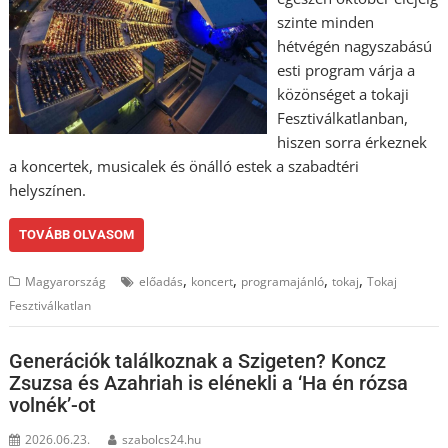
szinte minden
hétvégén nagyszabású
esti program várja a
közönséget a tokaji
Fesztiválkatlanban,
hiszen sorra érkeznek
a koncertek, musicalek és önálló estek a szabadtéri
helyszínen.
TOVÁBB OLVASOM
,
,
,
,
Magyarország
előadás
koncert
programajánló
tokaj
Tokaj
Fesztiválkatlan
Generációk találkoznak a Szigeten? Koncz
Zsuzsa és Azahriah is elénekli a ‘Ha én rózsa
volnék’-ot
2026.06.23.
szabolcs24.hu