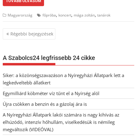
TOVÁBB OLVASOM
,
,
,
Magyarország
főpróba
koncert
mága zoltán
tanárok
Bejegyzés
Régebbi bejegyzések
navigáció
A Szabolcs24 legfrissebb 24 cikke
Siker: a közönségszavazáson a Nyíregyházi Állatpark lett a
legkedveltebb állatkert
Egymilliárd köbméter víz tűnt el a Nyírség alól
Újra csökken a benzin és a gázolaj ára is
A Nyíregyházi Állatpark lakói számára is nagy kihívás az
elhúzódó, intenzív hőhullám, viselkedésük is némileg
megváltozik (VIDEÓVAL)