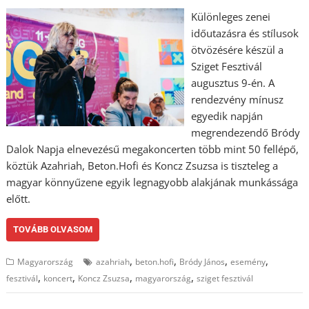
Különleges zenei
időutazásra és stílusok
ötvözésére készül a
Sziget Fesztivál
augusztus 9-én. A
rendezvény mínusz
egyedik napján
megrendezendő Bródy
Dalok Napja elnevezésű megakoncerten több mint 50 fellépő,
köztük Azahriah, Beton.Hofi és Koncz Zsuzsa is tiszteleg a
magyar könnyűzene egyik legnagyobb alakjának munkássága
előtt.
TOVÁBB OLVASOM
,
,
,
,
Magyarország
azahriah
beton.hofi
Bródy János
esemény
,
,
,
,
fesztivál
koncert
Koncz Zsuzsa
magyarország
sziget fesztivál