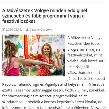
A Művészetek Völgye minden eddiginél
színesebb és több programmal várja a
fesztiválozókat
2024.05.16.
Czapkó Dorottya
A Művészetek Völgye
Fesztivál idén több
programmal várja a
fesztiválozókat, mint
valaha, akik közel 3000
lehetőségből
választhatnak majd
július 19. és 28. között
Kapolcs, Taliándörögd és Vigántpetend helyszínein. A fesztivál
ezúttal is számos újdonsággal készül, köztük új helyszínekkel,
fenntarthatósági és művészeti programokkal, saját
színdarabbal, erősödik a kortárs képzőművészeti kínálat, de
idén számos múzeum is látogatható lesz a Völgyben. Visszatér