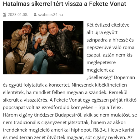
Hatalmas sikerrel tért vissza a Fekete Vonat
2023.01.08.
szabolcs24.hu
Két évtized elteltével
állt újra együtt
színpadra a híressé és
népszerűvé váló roma
csapat, aztán nem kis
meglepetésre
megjelent az
„ősellenség” Dopeman
és együtt folytatták a koncertet. Nincsenek kibékíthetetlen
ellentétek, ha mindkét félben megvan a szándék. Remekül
sikerült a visszatérés. A Fekete Vonat egy egészen párját ritkító
popcsapat volt az ezredforduló környékén – írja a Telex.
Három cigány tinédzser Budapestről, akik se nem mulatóst, se
nem tradicionális cigányzenét játszottak, hanem az akkori
trendeknek megfelelő amerikai hiphopot, R&B-t, illetve karibi
és mediterrán zenét ötvöztek magyar, sőt cigány nyelven. Az