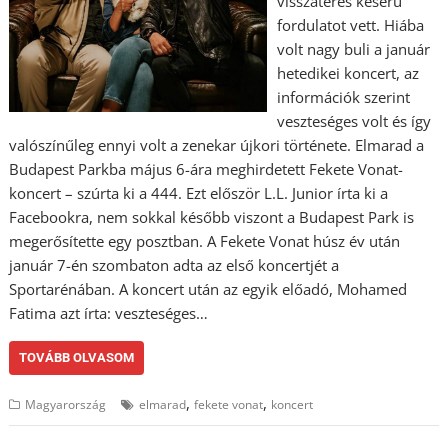
visszatérés keserű
fordulatot vett. Hiába
volt nagy buli a január
hetedikei koncert, az
információk szerint
veszteséges volt és így
valószínűleg ennyi volt a zenekar újkori története. Elmarad a
Budapest Parkba május 6-ára meghirdetett Fekete Vonat-
koncert – szúrta ki a 444. Ezt először L.L. Junior írta ki a
Facebookra, nem sokkal később viszont a Budapest Park is
megerősítette egy posztban. A Fekete Vonat húsz év után
január 7-én szombaton adta az első koncertjét a
Sportarénában. A koncert után az egyik előadó, Mohamed
Fatima azt írta: veszteséges…
TOVÁBB OLVASOM
,
,
Magyarország
elmarad
fekete vonat
koncert