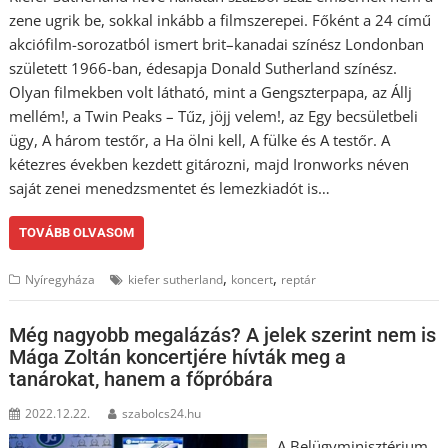
zene ugrik be, sokkal inkább a filmszerepei. Főként a 24 című
akciófilm-sorozatból ismert brit–kanadai színész Londonban
született 1966-ban, édesapja Donald Sutherland színész.
Olyan filmekben volt látható, mint a Gengszterpapa, az Állj
mellém!, a Twin Peaks – Tűz, jöjj velem!, az Egy becsületbeli
ügy, A három testőr, a Ha ölni kell, A fülke és A testőr. A
kétezres években kezdett gitározni, majd Ironworks néven
saját zenei menedzsmentet és lemezkiadót is…
TOVÁBB OLVASOM
,
,
Nyíregyháza
kiefer sutherland
koncert
reptár
Még nagyobb megalázás? A jelek szerint nem is
Mága Zoltán koncertjére hívták meg a
tanárokat, hanem a főpróbára
2022.12.22.
szabolcs24.hu
A Belügyminisztérium