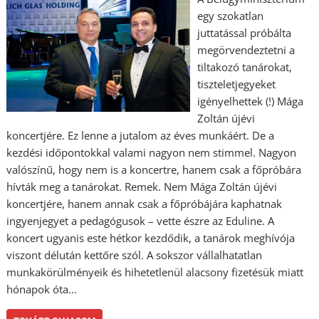
egy szokatlan
juttatással próbálta
megörvendeztetni a
tiltakozó tanárokat,
tiszteletjegyeket
igényelhettek (!) Mága
Zoltán újévi
koncertjére. Ez lenne a jutalom az éves munkáért. De a
kezdési időpontokkal valami nagyon nem stimmel. Nagyon
valószínű, hogy nem is a koncertre, hanem csak a főpróbára
hívták meg a tanárokat. Remek. Nem Mága Zoltán újévi
koncertjére, hanem annak csak a főpróbájára kaphatnak
ingyenjegyet a pedagógusok – vette észre az Eduline. A
koncert ugyanis este hétkor kezdődik, a tanárok meghívója
viszont délután kettőre szól. A sokszor vállalhatatlan
munkakörülményeik és hihetetlenül alacsony fizetésük miatt
hónapok óta…