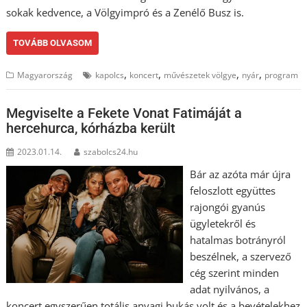
sokak kedvence, a Völgyimpró és a Zenélő Busz is.
TOVÁBB OLVASOM
,
,
,
,
Magyarország
kapolcs
koncert
művészetek völgye
nyár
program
Megviselte a Fekete Vonat Fatimáját a
hercehurca, kórházba került
2023.01.14.
szabolcs24.hu
Bár az azóta már újra
feloszlott együttes
rajongói gyanús
ügyletekről és
hatalmas botrányról
beszélnek, a szervező
cég szerint minden
adat nyilvános, a
koncert egyszerűen totális anyagi bukás volt és a bevételekhez