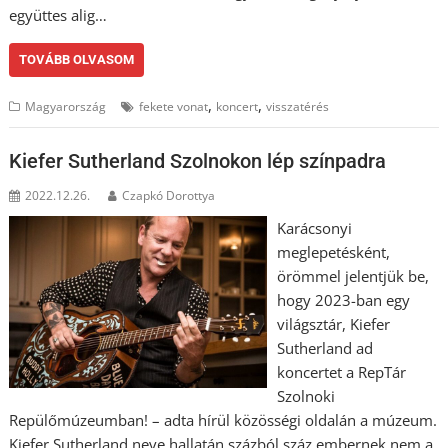
együttes alig…
TOVÁBB OLVASOM
,
,
Magyarország
fekete vonat
koncert
visszatérés
Kiefer Sutherland Szolnokon lép színpadra
2022.12.26.
Czapkó Dorottya
Karácsonyi
meglepetésként,
örömmel jelentjük be,
hogy 2023-ban egy
világsztár, Kiefer
Sutherland ad
koncertet a RepTár
Szolnoki
Repülőmúzeumban! – adta hírül közösségi oldalán a múzeum.
Kiefer Sutherland neve hallatán százból száz embernek nem a