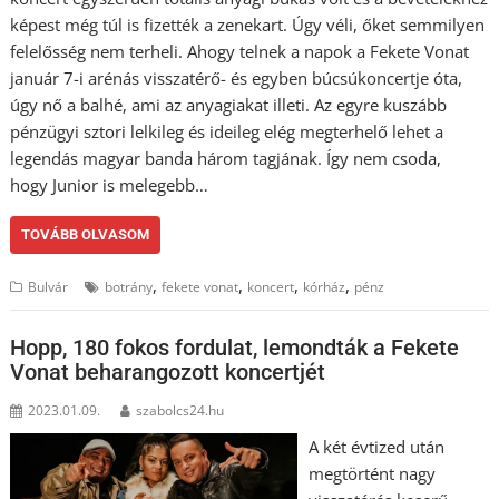
képest még túl is fizették a zenekart. Úgy véli, őket semmilyen
felelősség nem terheli. Ahogy telnek a napok a Fekete Vonat
január 7-i arénás visszatérő- és egyben búcsúkoncertje óta,
úgy nő a balhé, ami az anyagiakat illeti. Az egyre kuszább
pénzügyi sztori lelkileg és ideileg elég megterhelő lehet a
legendás magyar banda három tagjának. Így nem csoda,
hogy Junior is melegebb…
TOVÁBB OLVASOM
,
,
,
,
Bulvár
botrány
fekete vonat
koncert
kórház
pénz
Hopp, 180 fokos fordulat, lemondták a Fekete
Vonat beharangozott koncertjét
2023.01.09.
szabolcs24.hu
A két évtized után
megtörtént nagy