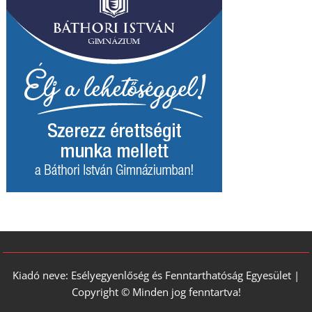
Kiadó neve: Esélyegyenlőség és Fenntarthatóság Egyesület |
Copyright © Minden jog fenntartva!