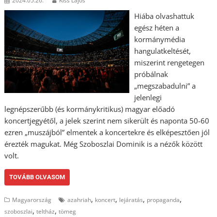
2024.05.26.
Kiss Lajos
Hiába olvashattuk
egész héten a
kormánymédia
hangulatkeltését,
miszerint rengetegen
próbálnak
„megszabadulni” a
jelenlegi
legnépszerűbb (és kormánykritikus) magyar előadó
koncertjegyétől, a jelek szerint nem sikerült és naponta 50-60
ezren „muszájból” elmentek a koncertekre és elképesztően jól
érezték magukat. Még Szoboszlai Dominik is a nézők között
volt.
TOVÁBB OLVASOM
,
,
,
,
Magyarország
azahriah
koncert
lejáratás
propaganda
,
,
szoboszlai
teltház
tömeg