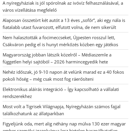
A nyíregyháziak is jól spórolnak az ivóvíz felhasználásával, a
város vízellátása megfelelő
Alaposan összetört két autót a 13 éves „sofőr”, aki egy nála is
fiatalabb utast fuvarozott, elfutott volna, de nem sikerült
Nem halasztották a focimeccseket, Újpesten rosszul lett,
Csákváron pedig el is hunyt mérkőzés közben egy játékos
Magyarország jobban látszik közelről – Médiaszemle a
független helyi sajtóból – 2026 harmincegyedik hete
Nehéz időszak, jó 9-10 napon át velünk marad ez a 40 fokos
pokoli hőség – még csak most fog ráerősíteni
Elektronikus aláírás integráció – Így kapcsolható a vállalati
rendszerekhez
Most volt a Tigrisek Világnapja, Nyíregyházán számos fajjal
találkozhatunk az állatparkban
Figyeljünk oda, mert alig néhány nap múlva 130 ezer magyar
ember személyi igazolványa lesz hirtelen használhatatlan