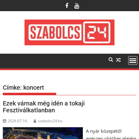
Skip
to
content
Címke:
koncert
Ezek várnak még idén a tokaji
Fesztiválkatlanban
2026.07.16.
szabolcs24.hu
A nyár közepétől
egészen október elejéig