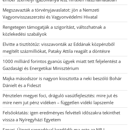
Megszavazták a törvényjavaslatot: jön a Nemzeti
Vagyonvisszaszerzési és Vagyonvédelmi Hivatal
Rengetegen támogatják a szigorítást, változhatnak a
közlekedési szabályok
Elvitte a tisztítótűz: visszavonták az Eddának közpénzből
megítélt százmilliókat, Pataky Attila reagált a döntésre
1000 milliárd forintos gyanús ügyek miatt tett feljelentést a
Gazdasági és Energetikai Minisztérium
Majka másodszor is nagyon kiosztotta a neki beszóló Bohár
Dánielt és a Fideszt
Pénztelen megyei foci, dráguló vasútfejlesztés: mire jut és
mire nem jut pénz vidéken – független vidéki lapszemle
Felsőoktatás: igen eredményes felvételi időszakra tekinthet
vissza a Nyíregyházi Egyetem
Szpari–Újpest rangadóval kezdődik ma este az NB I