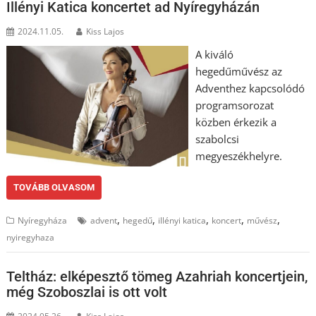
Illényi Katica koncertet ad Nyíregyházán
2024.11.05.
Kiss Lajos
A kiváló
hegedűművész az
Adventhez kapcsolódó
programsorozat
közben érkezik a
szabolcsi
megyeszékhelyre.
TOVÁBB OLVASOM
,
,
,
,
,
Nyíregyháza
advent
hegedű
illényi katica
koncert
művész
nyiregyhaza
Teltház: elképesztő tömeg Azahriah koncertjein,
még Szoboszlai is ott volt