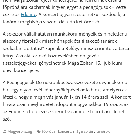
főpróbájára kaphatnak ingyenjegyet a pedagógusok – vette
észre az
Eduline
. A koncert ugyanis este hétkor kezdődik, a
tanárok meghívója viszont délután kettőre szól.
A sokszor vállalhatatlan munkakörülményeik és hihetetlenül
alacsony fizetésük miatt hónapok óta tiltakozó tanárok
szokatlan „juttatást” kapnak a Belügyminisztériumtól: a tárca
irányítása alá tartozó köznevelésben dolgozók
tiszteletjegyeket igényelhetnek Mága Zoltán 15., jubileumi
újévi koncertjére.
A Pedagógusok Demokratikus Szakszervezete ugyanakkor a
hírt egy olyan levél képernyőképével adta hírül, amelyen az
látszik, hogy a meghívás január 1-jén 14 órára szól. A koncert
hivatalosan meghirdetett időpontja ugyanakkor 19 óra, azaz
az Eduline feltételezése szerint valamiféle főpróbáról lehet
szó.
,
,
,
Magyarország
főpróba
koncert
mága zoltán
tanárok