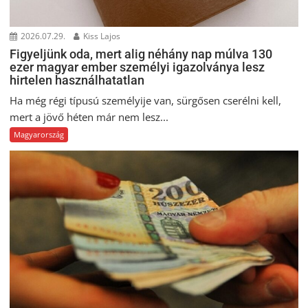
2026.07.29.
Kiss Lajos
Figyeljünk oda, mert alig néhány nap múlva 130
ezer magyar ember személyi igazolványa lesz
hirtelen használhatatlan
Ha még régi típusú személyije van, sürgősen cserélni kell,
mert a jövő héten már nem lesz...
Magyarország