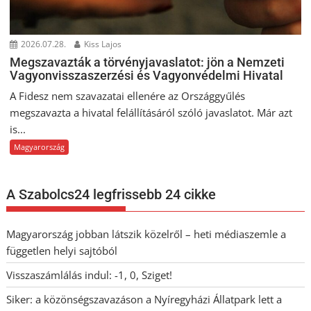
2026.07.28.
Kiss Lajos
Megszavazták a törvényjavaslatot: jön a Nemzeti
Vagyonvisszaszerzési és Vagyonvédelmi Hivatal
A Fidesz nem szavazatai ellenére az Országgyűlés
megszavazta a hivatal felállításáról szóló javaslatot. Már azt
is...
Magyarország
A Szabolcs24 legfrissebb 24 cikke
Magyarország jobban látszik közelről – heti médiaszemle a
független helyi sajtóból
Visszaszámlálás indul: -1, 0, Sziget!
Siker: a közönségszavazáson a Nyíregyházi Állatpark lett a