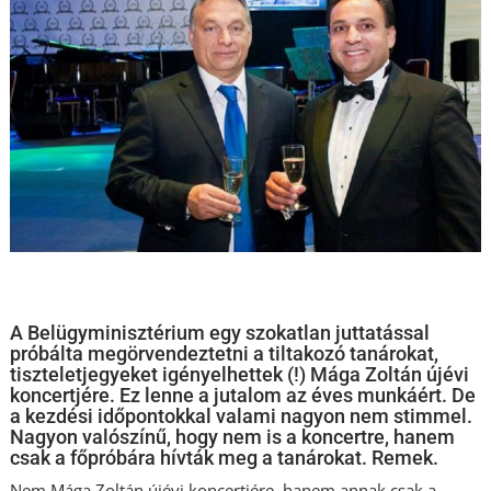
A Belügyminisztérium egy szokatlan juttatással
próbálta megörvendeztetni a tiltakozó tanárokat,
tiszteletjegyeket igényelhettek (!) Mága Zoltán újévi
koncertjére. Ez lenne a jutalom az éves munkáért. De
a kezdési időpontokkal valami nagyon nem stimmel.
Nagyon valószínű, hogy nem is a koncertre, hanem
csak a főpróbára hívták meg a tanárokat. Remek.
Nem Mága Zoltán újévi koncertjére, hanem annak csak a