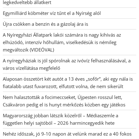
legkedveltebb állatkert
Egymilliárd köbméter víz tűnt el a Nyírség alól
Újra csökken a benzin és a gázolaj ára is
A Nyíregyházi Állatpark lakói számára is nagy kihívás az
elhúzódó, intenzív hőhullám, viselkedésük is némileg
megváltozik (VIDEÓVAL)
A nyíregyháziak is jól spórolnak az ivóvíz felhasználásával, a
város vízellátása megfelelő
Alaposan összetört két autót a 13 éves „sofőr”, aki egy nála is
fiatalabb utast fuvarozott, elfutott volna, de nem sikerült
Nem halasztották a focimeccseket, Újpesten rosszul lett,
Csákváron pedig el is hunyt mérkőzés közben egy játékos
Magyarország jobban látszik közelről – Médiaszemle a
független helyi sajtóból – 2026 harmincegyedik hete
Nehéz időszak, jó 9-10 napon át velünk marad ez a 40 fokos