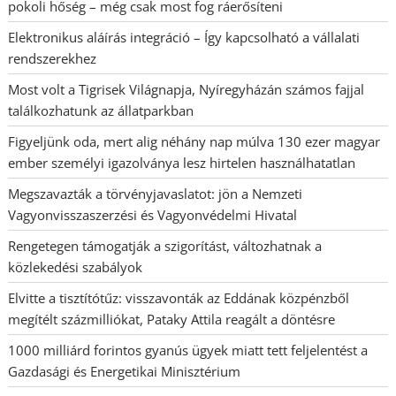
pokoli hőség – még csak most fog ráerősíteni
Elektronikus aláírás integráció – Így kapcsolható a vállalati
rendszerekhez
Most volt a Tigrisek Világnapja, Nyíregyházán számos fajjal
találkozhatunk az állatparkban
Figyeljünk oda, mert alig néhány nap múlva 130 ezer magyar
ember személyi igazolványa lesz hirtelen használhatatlan
Megszavazták a törvényjavaslatot: jön a Nemzeti
Vagyonvisszaszerzési és Vagyonvédelmi Hivatal
Rengetegen támogatják a szigorítást, változhatnak a
közlekedési szabályok
Elvitte a tisztítótűz: visszavonták az Eddának közpénzből
megítélt százmilliókat, Pataky Attila reagált a döntésre
1000 milliárd forintos gyanús ügyek miatt tett feljelentést a
Gazdasági és Energetikai Minisztérium