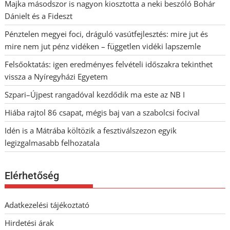
Majka másodszor is nagyon kiosztotta a neki beszóló Bohár
Dánielt és a Fideszt
Pénztelen megyei foci, dráguló vasútfejlesztés: mire jut és
mire nem jut pénz vidéken – független vidéki lapszemle
Felsőoktatás: igen eredményes felvételi időszakra tekinthet
vissza a Nyíregyházi Egyetem
Szpari–Újpest rangadóval kezdődik ma este az NB I
Hiába rajtol 86 csapat, mégis baj van a szabolcsi focival
Idén is a Mátrába költözik a fesztiválszezon egyik
legizgalmasabb felhozatala
Elérhetőség
Adatkezelési tájékoztató
Hirdetési árak