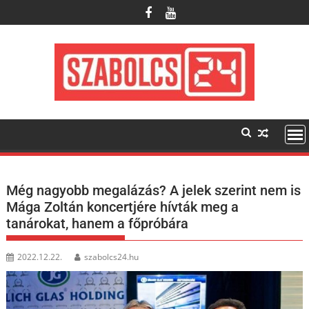
Skip
to
content
Még nagyobb megalázás? A jelek szerint nem is
Mága Zoltán koncertjére hívták meg a
tanárokat, hanem a főpróbára
2022.12.22.
szabolcs24.hu