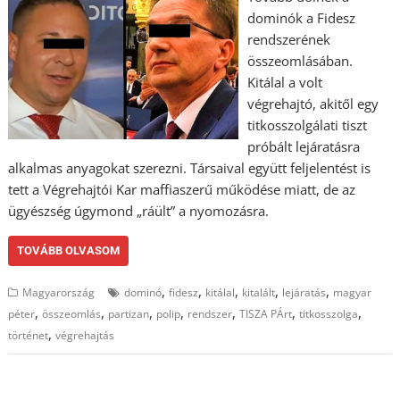
dominók a Fidesz
rendszerének
összeomlásában.
Kitálal a volt
végrehajtó, akitől egy
titkosszolgálati tiszt
próbált lejáratásra
alkalmas anyagokat szerezni. Társaival együtt feljelentést is
tett a Végrehajtói Kar maffiaszerű működése miatt, de az
ügyészség úgymond „ráült” a nyomozásra.
TOVÁBB OLVASOM
,
,
,
,
,
Magyarország
dominó
fidesz
kitálal
kitalált
lejáratás
magyar
,
,
,
,
,
,
,
péter
összeomlás
partizan
polip
rendszer
TISZA PÁrt
titkosszolga
,
történet
végrehajtás