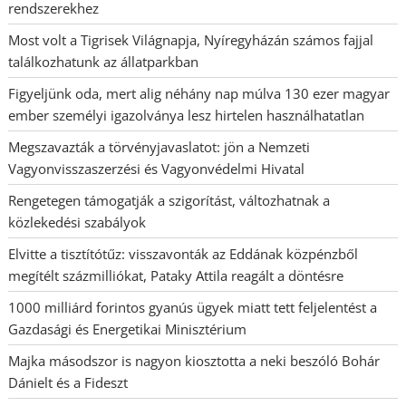
rendszerekhez
Most volt a Tigrisek Világnapja, Nyíregyházán számos fajjal
találkozhatunk az állatparkban
Figyeljünk oda, mert alig néhány nap múlva 130 ezer magyar
ember személyi igazolványa lesz hirtelen használhatatlan
Megszavazták a törvényjavaslatot: jön a Nemzeti
Vagyonvisszaszerzési és Vagyonvédelmi Hivatal
Rengetegen támogatják a szigorítást, változhatnak a
közlekedési szabályok
Elvitte a tisztítótűz: visszavonták az Eddának közpénzből
megítélt százmilliókat, Pataky Attila reagált a döntésre
1000 milliárd forintos gyanús ügyek miatt tett feljelentést a
Gazdasági és Energetikai Minisztérium
Majka másodszor is nagyon kiosztotta a neki beszóló Bohár
Dánielt és a Fideszt