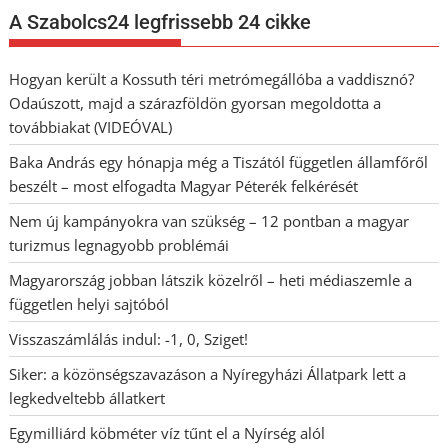
A Szabolcs24 legfrissebb 24 cikke
Hogyan került a Kossuth téri metrómegállóba a vaddisznó?
Odaúszott, majd a szárazföldön gyorsan megoldotta a
továbbiakat (VIDEÓVAL)
Baka András egy hónapja még a Tiszától független államfőről
beszélt – most elfogadta Magyar Péterék felkérését
Nem új kampányokra van szükség – 12 pontban a magyar
turizmus legnagyobb problémái
Magyarország jobban látszik közelről – heti médiaszemle a
független helyi sajtóból
Visszaszámlálás indul: -1, 0, Sziget!
Siker: a közönségszavazáson a Nyíregyházi Állatpark lett a
legkedveltebb állatkert
Egymilliárd köbméter víz tűnt el a Nyírség alól