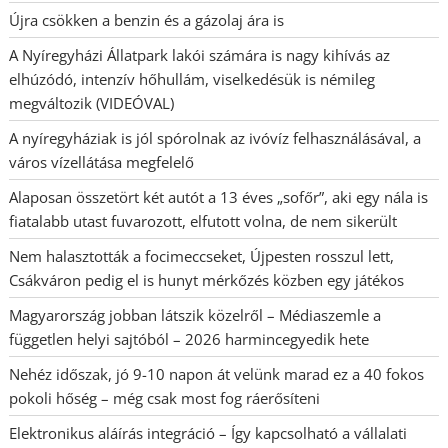
Újra csökken a benzin és a gázolaj ára is
A Nyíregyházi Állatpark lakói számára is nagy kihívás az
elhúzódó, intenzív hőhullám, viselkedésük is némileg
megváltozik (VIDEÓVAL)
A nyíregyháziak is jól spórolnak az ivóvíz felhasználásával, a
város vízellátása megfelelő
Alaposan összetört két autót a 13 éves „sofőr”, aki egy nála is
fiatalabb utast fuvarozott, elfutott volna, de nem sikerült
Nem halasztották a focimeccseket, Újpesten rosszul lett,
Csákváron pedig el is hunyt mérkőzés közben egy játékos
Magyarország jobban látszik közelről – Médiaszemle a
független helyi sajtóból – 2026 harmincegyedik hete
Nehéz időszak, jó 9-10 napon át velünk marad ez a 40 fokos
pokoli hőség – még csak most fog ráerősíteni
Elektronikus aláírás integráció – Így kapcsolható a vállalati