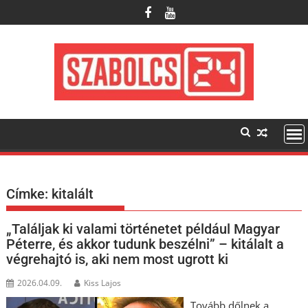
Skip
to
content
Címke:
kitalált
„Találjak ki valami történetet például Magyar
Péterre, és akkor tudunk beszélni” – kitálalt a
végrehajtó is, aki nem most ugrott ki
2026.04.09.
Kiss Lajos
Tovább dőlnek a