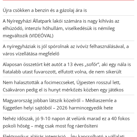
Újra csökken a benzin és a gázolaj ára is
A Nyíregyházi Állatpark lakói számára is nagy kihívás az
elhúzódó, intenzív hőhullám, viselkedésük is némileg
megváltozik (VIDEÓVAL)
A nyíregyháziak is jól spórolnak az ivóvíz felhasználásával, a
város vízellátása megfelelő
Alaposan összetört két autót a 13 éves „sofőr”, aki egy nála is
fiatalabb utast fuvarozott, elfutott volna, de nem sikerült
Nem halasztották a focimeccseket, Újpesten rosszul lett,
Csákváron pedig el is hunyt mérkőzés közben egy játékos
Magyarország jobban látszik közelről – Médiaszemle a
független helyi sajtóból – 2026 harmincegyedik hete
Nehéz időszak, jó 9-10 napon át velünk marad ez a 40 fokos
pokoli hőség – még csak most fog ráerősíteni
Elektronikus aláírás integráció – Így kapcsolható a vállalati