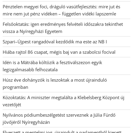
Pénztelen megyei foci, dráguló vasútfejlesztés: mire jut és
mire nem jut pénz vidéken – független vidéki lapszemle
Felsőoktatás: igen eredményes felvételi időszakra tekinthet
vissza a Nyíregyházi Egyetem
Szpari–Újpest rangadóval kezdődik ma este az NB I
Hiába rajtol 86 csapat, mégis baj van a szabolcsi focival
Idén is a Mátrába költözik a fesztiválszezon egyik
legizgalmasabb felhozatala
Húsz éve dohányzók is leszoktak a most újrainduló
programban
Közoktatás: A miniszter megtalálta a Klebelsberg Központ új
vezetőjét
Nyilvános pódiumbeszélgetést szerveznek a Júlia Fürdő
jövőjéről Nyíregyházán
Elveszett a mentelmi jog, újraindult a parlamentből kiesett