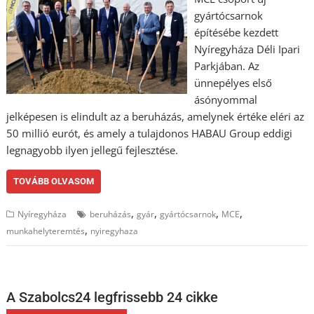
gyártócsarnok
építésébe kezdett
Nyíregyháza Déli Ipari
Parkjában. Az
ünnepélyes első
ásónyommal
jelképesen is elindult az a beruházás, amelynek értéke eléri az
50 millió eurót, és amely a tulajdonos HABAU Group eddigi
legnagyobb ilyen jellegű fejlesztése.
TOVÁBB OLVASOM
,
,
,
,
Nyíregyháza
beruházás
gyár
gyártócsarnok
MCE
,
munkahelyteremtés
nyiregyhaza
A Szabolcs24 legfrissebb 24 cikke