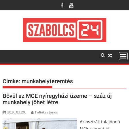
Skip
to
content
Címke:
munkahelyteremtés
Bővül az MCE nyíregyházi üzeme – száz új
munkahely jöhet létre
2026.03.29.
Palinkas Janos
Az osztrák tulajdonú
MCE csoport új