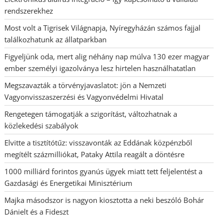
rendszerekhez
Most volt a Tigrisek Világnapja, Nyíregyházán számos fajjal
találkozhatunk az állatparkban
Figyeljünk oda, mert alig néhány nap múlva 130 ezer magyar
ember személyi igazolványa lesz hirtelen használhatatlan
Megszavazták a törvényjavaslatot: jön a Nemzeti
Vagyonvisszaszerzési és Vagyonvédelmi Hivatal
Rengetegen támogatják a szigorítást, változhatnak a
közlekedési szabályok
Elvitte a tisztítótűz: visszavonták az Eddának közpénzből
megítélt százmilliókat, Pataky Attila reagált a döntésre
1000 milliárd forintos gyanús ügyek miatt tett feljelentést a
Gazdasági és Energetikai Minisztérium
Majka másodszor is nagyon kiosztotta a neki beszóló Bohár
Dánielt és a Fideszt