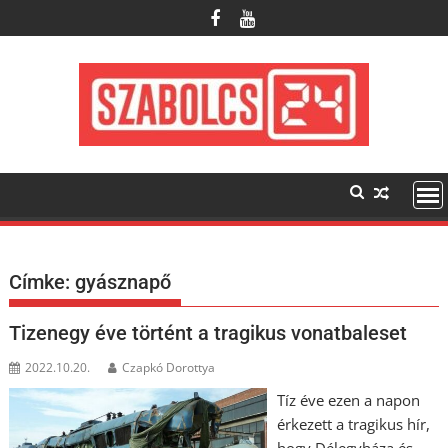
Skip
to
content
Címke:
gyásznapő
Tizenegy éve történt a tragikus vonatbaleset
2022.10.20.
Czapkó Dorottya
Tíz éve ezen a napon
érkezett a tragikus hír,