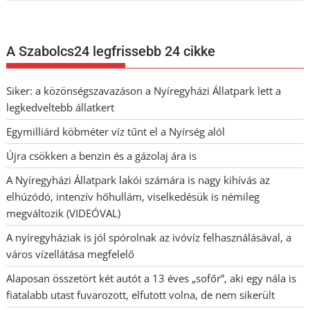
A Szabolcs24 legfrissebb 24 cikke
Siker: a közönségszavazáson a Nyíregyházi Állatpark lett a
legkedveltebb állatkert
Egymilliárd köbméter víz tűnt el a Nyírség alól
Újra csökken a benzin és a gázolaj ára is
A Nyíregyházi Állatpark lakói számára is nagy kihívás az
elhúzódó, intenzív hőhullám, viselkedésük is némileg
megváltozik (VIDEÓVAL)
A nyíregyháziak is jól spórolnak az ivóvíz felhasználásával, a
város vízellátása megfelelő
Alaposan összetört két autót a 13 éves „sofőr”, aki egy nála is
fiatalabb utast fuvarozott, elfutott volna, de nem sikerült