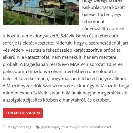
hogy Délegyháza és
Kiskunlacháza között
baleset történt, egy
tehervonat
sóderszállító autóval
ütközött, a mozdonyvezető, Szlávik István és a teherautó
sofőrje is életét vesztette. Kiderült, hogy a szerencsétlenül járt
–és vétlen- vasutas a fékezőszelep karját szorítva próbálta
elkerülni a katasztrófát, nem menekült, hanem menteni
próbált. A tragédiában résztvevő MÁV V43 sorozat 1054-es
pályaszámú mozdonya olyan mértékben roncsolódott a
baleset következtében, hogy már nem lehetett helyre állítani.
A Mozdonyvezetők Szakszervezete akkor úgy határozott, hogy
minden évben Szlávik István halálának napján megemlékezik
a szolgálatteljesítés közben elhunytakról, és október…
TOVÁBB OLVASOM
,
,
Magyarország
gyásznapő
mozdonyvezető
vonatbaleset