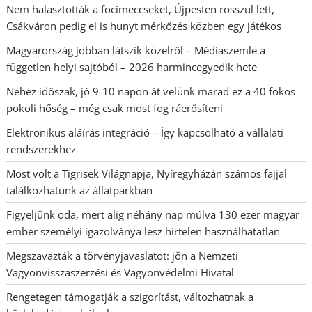
Nem halasztották a focimeccseket, Újpesten rosszul lett,
Csákváron pedig el is hunyt mérkőzés közben egy játékos
Magyarország jobban látszik közelről – Médiaszemle a
független helyi sajtóból – 2026 harmincegyedik hete
Nehéz időszak, jó 9-10 napon át velünk marad ez a 40 fokos
pokoli hőség – még csak most fog ráerősíteni
Elektronikus aláírás integráció – Így kapcsolható a vállalati
rendszerekhez
Most volt a Tigrisek Világnapja, Nyíregyházán számos fajjal
találkozhatunk az állatparkban
Figyeljünk oda, mert alig néhány nap múlva 130 ezer magyar
ember személyi igazolványa lesz hirtelen használhatatlan
Megszavazták a törvényjavaslatot: jön a Nemzeti
Vagyonvisszaszerzési és Vagyonvédelmi Hivatal
Rengetegen támogatják a szigorítást, változhatnak a