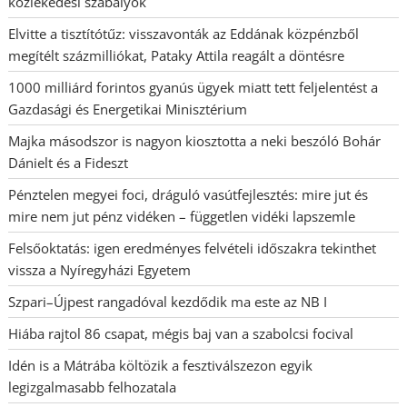
közlekedési szabályok
Elvitte a tisztítótűz: visszavonták az Eddának közpénzből
megítélt százmilliókat, Pataky Attila reagált a döntésre
1000 milliárd forintos gyanús ügyek miatt tett feljelentést a
Gazdasági és Energetikai Minisztérium
Majka másodszor is nagyon kiosztotta a neki beszóló Bohár
Dánielt és a Fideszt
Pénztelen megyei foci, dráguló vasútfejlesztés: mire jut és
mire nem jut pénz vidéken – független vidéki lapszemle
Felsőoktatás: igen eredményes felvételi időszakra tekinthet
vissza a Nyíregyházi Egyetem
Szpari–Újpest rangadóval kezdődik ma este az NB I
Hiába rajtol 86 csapat, mégis baj van a szabolcsi focival
Idén is a Mátrába költözik a fesztiválszezon egyik
legizgalmasabb felhozatala