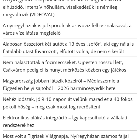
elhúzódó, intenzív hőhullám, viselkedésük is némileg
megváltozik (VIDEÓVAL)
A nyíregyháziak is jól spórolnak az ivóvíz felhasználásával, a
város vízellátása megfelelő
Alaposan összetört két autót a 13 éves „sofőr”, aki egy nála is
fiatalabb utast fuvarozott, elfutott volna, de nem sikerült
Nem halasztották a focimeccseket, Újpesten rosszul lett,
Csákváron pedig el is hunyt mérkőzés közben egy játékos
Magyarország jobban látszik közelről – Médiaszemle a
független helyi sajtóból – 2026 harmincegyedik hete
Nehéz időszak, jó 9-10 napon át velünk marad ez a 40 fokos
pokoli hőség – még csak most fog ráerősíteni
Elektronikus aláírás integráció – Így kapcsolható a vállalati
rendszerekhez
Most volt a Tigrisek Világnapja, Nyíregyházán számos fajjal