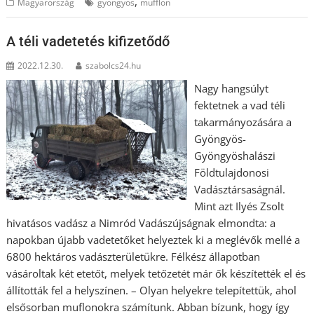
,
Magyarország
gyöngyös
mufflon
A téli vadetetés kifizetődő
2022.12.30.
szabolcs24.hu
Nagy hangsúlyt
fektetnek a vad téli
takarmányozására a
Gyöngyös-
Gyöngyöshalászi
Földtulajdonosi
Vadásztársaságnál.
Mint azt Ilyés Zsolt
hivatásos vadász a Nimród Vadászújságnak elmondta: a
napokban újabb vadetetőket helyeztek ki a meglévők mellé a
6800 hektáros vadászterületükre. Félkész állapotban
vásároltak két etetőt, melyek tetőzetét már ők készítették el és
állították fel a helyszínen. – Olyan helyekre telepítettük, ahol
elsősorban muflonokra számítunk. Abban bízunk, hogy így