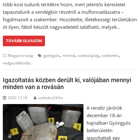
több kost tudunk terítékre hozni, mert jelentős keresletet
tapasztalunk a vendégkör részéről a muflonvadászatra –
fogalmazott a szakember. Hozzátette, illetékességi területükön
öt ilyen, fából készült nagyvadetető található, melyek…
TOVÁBB OLVASOM
,
,
,
,
Magyarország
gyöngyös
nimród
vadászújság
vadetetés
vadgazdálkodás
Igazoltatás közben derült ki, valójában mennyi
minden van a rovásán
2022.12.19.
szabolcs24.hu
A rendőr járőrök
december 18-án
hajnalban Gyöngyös
belterületén
igazoltattak egy