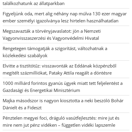
találkozhatunk az állatparkban
Figyeljünk oda, mert alig néhány nap múlva 130 ezer magyar
ember személyi igazolványa lesz hirtelen használhatatlan
Megszavazták a törvényjavaslatot: jön a Nemzeti
Vagyonvisszaszerzési és Vagyonvédelmi Hivatal
Rengetegen támogatják a szigorítást, változhatnak a
közlekedési szabályok
Elvitte a tisztítótűz: visszavonták az Eddának közpénzből
megítélt százmilliókat, Pataky Attila reagált a döntésre
1000 milliárd forintos gyanús ügyek miatt tett feljelentést a
Gazdasági és Energetikai Minisztérium
Majka másodszor is nagyon kiosztotta a neki beszóló Bohár
Dánielt és a Fideszt
Pénztelen megyei foci, dráguló vasútfejlesztés: mire jut és
mire nem jut pénz vidéken – független vidéki lapszemle