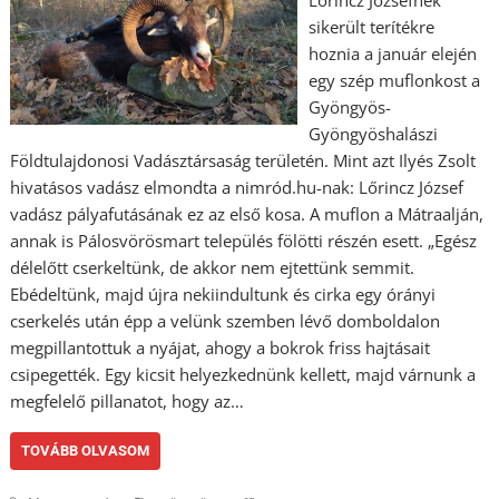
Lőrincz Józsefnek
sikerült terítékre
hoznia a január elején
egy szép muflonkost a
Gyöngyös-
Gyöngyöshalászi
Földtulajdonosi Vadásztársaság területén. Mint azt Ilyés Zsolt
hivatásos vadász elmondta a nimród.hu-nak: Lőrincz József
vadász pályafutásának ez az első kosa. A muflon a Mátraalján,
annak is Pálosvörösmart település fölötti részén esett. „Egész
délelőtt cserkeltünk, de akkor nem ejtettünk semmit.
Ebédeltünk, majd újra nekiindultunk és cirka egy órányi
cserkelés után épp a velünk szemben lévő domboldalon
megpillantottuk a nyájat, ahogy a bokrok friss hajtásait
csipegették. Egy kicsit helyezkednünk kellett, majd várnunk a
megfelelő pillanatot, hogy az…
TOVÁBB OLVASOM