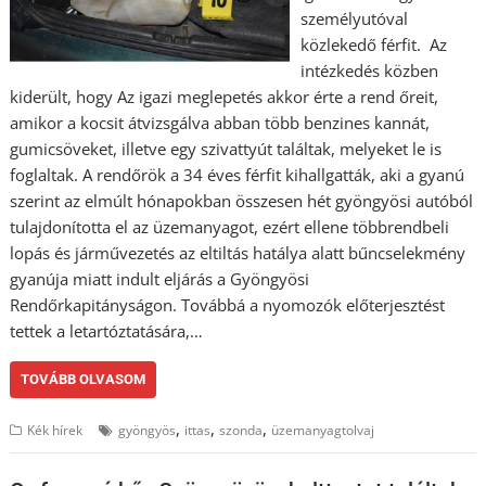
személyutóval
közlekedő férfit. Az
intézkedés közben
kiderült, hogy Az igazi meglepetés akkor érte a rend őreit,
amikor a kocsit átvizsgálva abban több benzines kannát,
gumicsöveket, illetve egy szivattyút találtak, melyeket le is
foglaltak. A rendőrök a 34 éves férfit kihallgatták, aki a gyanú
szerint az elmúlt hónapokban összesen hét gyöngyösi autóból
tulajdonította el az üzemanyagot, ezért ellene többrendbeli
lopás és járművezetés az eltiltás hatálya alatt bűncselekmény
gyanúja miatt indult eljárás a Gyöngyösi
Rendőrkapitányságon. Továbbá a nyomozók előterjesztést
tettek a letartóztatására,…
TOVÁBB OLVASOM
,
,
,
Kék hírek
gyöngyös
ittas
szonda
üzemanyagtolvaj