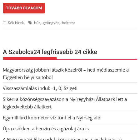
TOVÁBB OLVASOM
,
,
Kék hírek
bűz
gyöngyös
holttest
A Szabolcs24 legfrissebb 24 cikke
Magyarország jobban látszik közelről – heti médiaszemle a
független helyi sajtóból
Visszaszámlálás indul: -1, 0, Sziget!
Siker: a közönségszavazáson a Nyíregyházi Állatpark lett a
legkedveltebb állatkert
Egymilliárd köbméter víz tűnt el a Nyírség alól
Újra csökken a benzin és a gázolaj ára is
A Nyíregyházi Állatpark lakói számára is nagy kihívás az