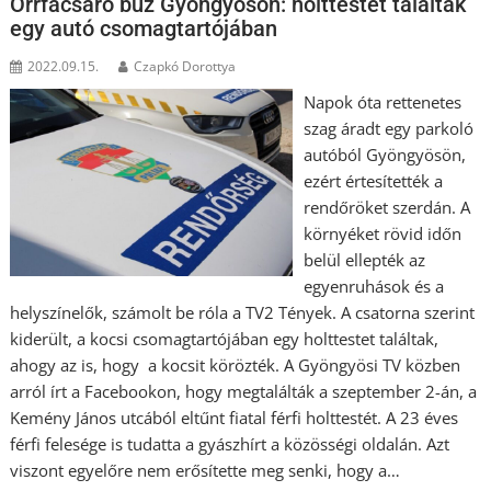
Orrfacsaró bűz Gyöngyösön: holttestet találtak
egy autó csomagtartójában
2022.09.15.
Czapkó Dorottya
Napok óta rettenetes
szag áradt egy parkoló
autóból Gyöngyösön,
ezért értesítették a
rendőröket szerdán. A
környéket rövid időn
belül ellepték az
egyenruhások és a
helyszínelők, számolt be róla a TV2 Tények. A csatorna szerint
kiderült, a kocsi csomagtartójában egy holttestet találtak,
ahogy az is, hogy a kocsit körözték. A Gyöngyösi TV közben
arról írt a Facebookon, hogy megtalálták a szeptember 2-án, a
Kemény János utcából eltűnt fiatal férfi holttestét. A 23 éves
férfi felesége is tudatta a gyászhírt a közösségi oldalán. Azt
viszont egyelőre nem erősítette meg senki, hogy a…