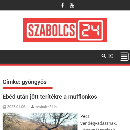
Skip
to
content
Címke:
gyöngyös
Ebéd után jött terítékre a mufflonkos
2023.01.06.
szabolcs24.hu
Pécsi
vendégvadásznak,