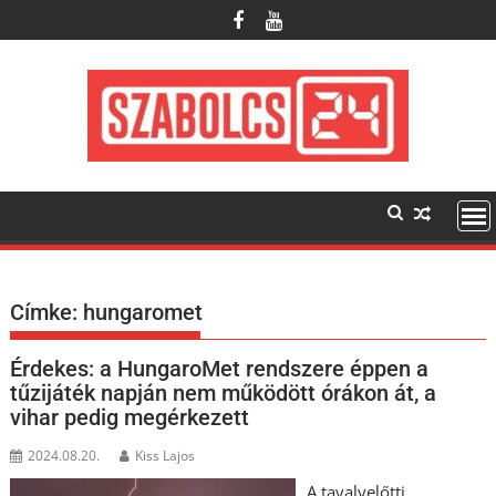
Skip
to
content
Címke:
hungaromet
Érdekes: a HungaroMet rendszere éppen a
tűzijáték napján nem működött órákon át, a
vihar pedig megérkezett
2024.08.20.
Kiss Lajos
A tavalyelőtti