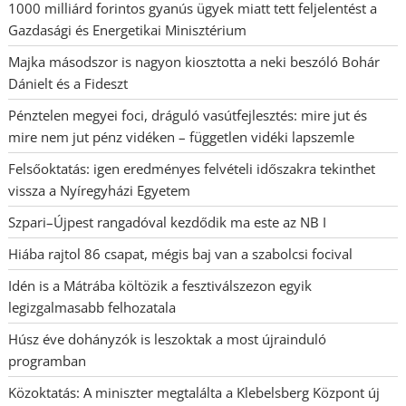
1000 milliárd forintos gyanús ügyek miatt tett feljelentést a
Gazdasági és Energetikai Minisztérium
Majka másodszor is nagyon kiosztotta a neki beszóló Bohár
Dánielt és a Fideszt
Pénztelen megyei foci, dráguló vasútfejlesztés: mire jut és
mire nem jut pénz vidéken – független vidéki lapszemle
Felsőoktatás: igen eredményes felvételi időszakra tekinthet
vissza a Nyíregyházi Egyetem
Szpari–Újpest rangadóval kezdődik ma este az NB I
Hiába rajtol 86 csapat, mégis baj van a szabolcsi focival
Idén is a Mátrába költözik a fesztiválszezon egyik
legizgalmasabb felhozatala
Húsz éve dohányzók is leszoktak a most újrainduló
programban
Közoktatás: A miniszter megtalálta a Klebelsberg Központ új