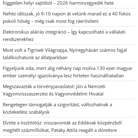
független helyi sajtóból – 2026 harmincegyedik hete
Nehéz időszak, jó 9-10 napon át velünk marad ez a 40 fokos
pokoli hőség – még csak most fog ráerősíteni
Elektronikus aláírás integráció – Így kapcsolható a vállalati
rendszerekhez
Most volt a Tigrisek Világnapja, Nyíregyházán számos fajjal
találkozhatunk az állatparkban
Figyeljünk oda, mert alig néhány nap múlva 130 ezer magyar
ember személyi igazolványa lesz hirtelen használhatatlan
Megszavazták a törvényjavaslatot: jön a Nemzeti
Vagyonvisszaszerzési és Vagyonvédelmi Hivatal
Rengetegen támogatják a szigorítást, változhatnak a
közlekedési szabályok
Elvitte a tisztítótűz: visszavonták az Eddának közpénzből
megítélt százmilliókat, Pataky Attila reagált a döntésre