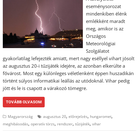
eseménysorozat
mindenkiben élénk
emlékként maradt
meg, amikor is az
Országos
Meteorológiai
Szolgálatot
gyakorlatilag lefejezték amiatt, mert nagy eséllyel vihart jósolt
az augusztus 20-i tűzijáték idejére, az azonban elkerülte a
fővárost. Most egy különleges véletlenként éppen huszadikán
történt súlyos informatikai leállás az utódoknál. Vihar pedig
jött és le is csapott a várakozó tömegre.
TOVÁBB OLVASOM
,
,
,
Magyarország
augusztus 20
előrejelzés
hungaromet
,
,
,
,
meghibásodás
operatív törzs
rendszer
tűzijáték
vihar