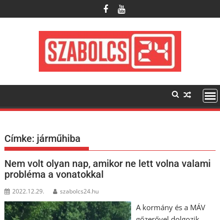
Skip
to
content
Címke:
járműhiba
Nem volt olyan nap, amikor ne lett volna valami
probléma a vonatokkal
2022.12.29.
szabolcs24.hu
A kormány és a MÁV
gőzerővel dolgozik