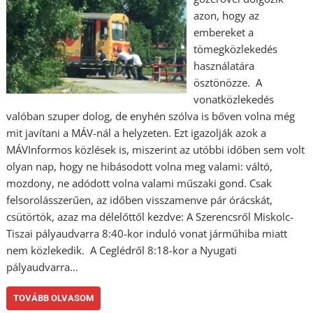
azon, hogy az
embereket a
tömegközlekedés
használatára
ösztönözze. A
vonatközlekedés
valóban szuper dolog, de enyhén szólva is bőven volna még
mit javítani a MÁV-nál a helyzeten. Ezt igazolják azok a
MÁVInformos közlések is, miszerint az utóbbi időben sem volt
olyan nap, hogy ne hibásodott volna meg valami: váltó,
mozdony, ne adódott volna valami műszaki gond. Csak
felsorolásszerűen, az időben visszamenve pár órácskát,
csütörtök, azaz ma délelőttől kezdve: A Szerencsről Miskolc-
Tiszai pályaudvarra 8:40-kor induló vonat járműhiba miatt
nem közlekedik. A Ceglédről 8:18-kor a Nyugati
pályaudvarra…
TOVÁBB OLVASOM