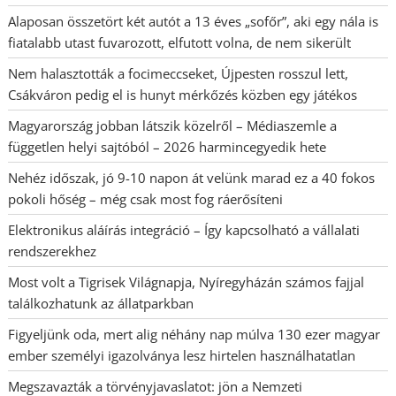
Alaposan összetört két autót a 13 éves „sofőr”, aki egy nála is
fiatalabb utast fuvarozott, elfutott volna, de nem sikerült
Nem halasztották a focimeccseket, Újpesten rosszul lett,
Csákváron pedig el is hunyt mérkőzés közben egy játékos
Magyarország jobban látszik közelről – Médiaszemle a
független helyi sajtóból – 2026 harmincegyedik hete
Nehéz időszak, jó 9-10 napon át velünk marad ez a 40 fokos
pokoli hőség – még csak most fog ráerősíteni
Elektronikus aláírás integráció – Így kapcsolható a vállalati
rendszerekhez
Most volt a Tigrisek Világnapja, Nyíregyházán számos fajjal
találkozhatunk az állatparkban
Figyeljünk oda, mert alig néhány nap múlva 130 ezer magyar
ember személyi igazolványa lesz hirtelen használhatatlan
Megszavazták a törvényjavaslatot: jön a Nemzeti