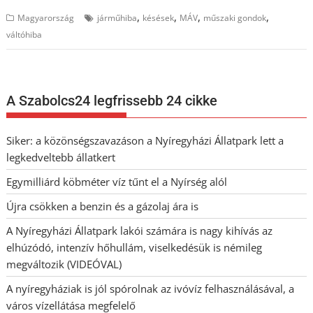
,
,
,
,
Magyarország
járműhiba
késések
MÁV
műszaki gondok
váltóhiba
A Szabolcs24 legfrissebb 24 cikke
Siker: a közönségszavazáson a Nyíregyházi Állatpark lett a
legkedveltebb állatkert
Egymilliárd köbméter víz tűnt el a Nyírség alól
Újra csökken a benzin és a gázolaj ára is
A Nyíregyházi Állatpark lakói számára is nagy kihívás az
elhúzódó, intenzív hőhullám, viselkedésük is némileg
megváltozik (VIDEÓVAL)
A nyíregyháziak is jól spórolnak az ivóvíz felhasználásával, a
város vízellátása megfelelő