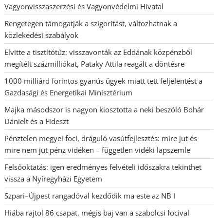
Vagyonvisszaszerzési és Vagyonvédelmi Hivatal
Rengetegen támogatják a szigorítást, változhatnak a
közlekedési szabályok
Elvitte a tisztítótűz: visszavonták az Eddának közpénzből
megítélt százmilliókat, Pataky Attila reagált a döntésre
1000 milliárd forintos gyanús ügyek miatt tett feljelentést a
Gazdasági és Energetikai Minisztérium
Majka másodszor is nagyon kiosztotta a neki beszóló Bohár
Dánielt és a Fideszt
Pénztelen megyei foci, dráguló vasútfejlesztés: mire jut és
mire nem jut pénz vidéken – független vidéki lapszemle
Felsőoktatás: igen eredményes felvételi időszakra tekinthet
vissza a Nyíregyházi Egyetem
Szpari–Újpest rangadóval kezdődik ma este az NB I
Hiába rajtol 86 csapat, mégis baj van a szabolcsi focival