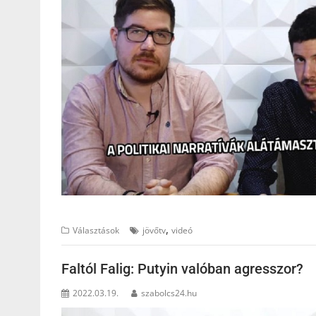
,
Választások
jövőtv
videó
Faltól Falig: Putyin valóban agresszor?
2022.03.19.
szabolcs24.hu