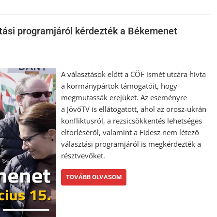
ztási programjáról kérdezték a Békemenet
A választások előtt a CÖF ismét utcára hívta
a kormánypártok támogatóit, hogy
megmutassák erejüket. Az eseményre
a JövőTV is ellátogatott, ahol az orosz-ukrán
konfliktusról, a rezsicsökkentés lehetséges
eltörléséről, valamint a Fidesz nem létező
választási programjáról is megkérdezték a
résztvevőket.
TOVÁBB OLVASOM