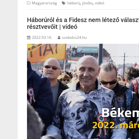
,
,
Magyarország
háború
jövőtv
videó
Háborúról és a Fidesz nem létező válas
résztvevőit | videó
2022.03.16.
szabolcs24.hu