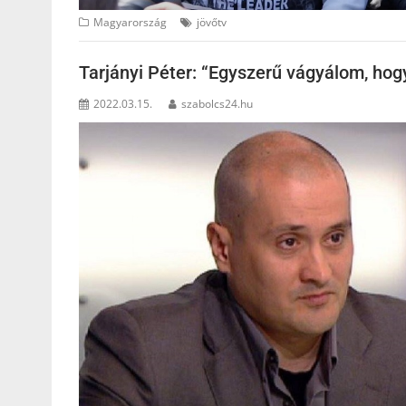
Magyarország
jövőtv
Tarjányi Péter: “Egyszerű vágyálom, hog
2022.03.15.
szabolcs24.hu