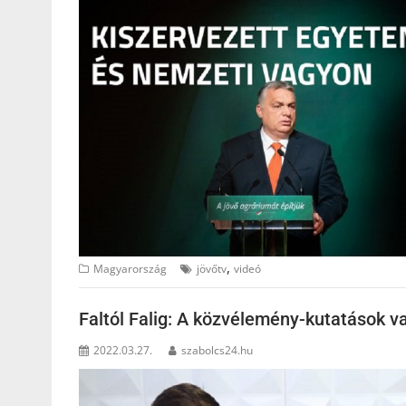
,
Magyarország
jövőtv
videó
Faltól Falig: A közvélemény-kutatások val
2022.03.27.
szabolcs24.hu