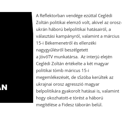
A Reflektorban vendége ezúttal Ceglédi
Zoltán politikai elemző volt, akivel az orosz-
ukrán háború belpolitikai hatásairól, a
választási kampányról, valamint a március
15-i Békemenetről és ellenzéki
nagygyűlésről beszélgetett
a JövőTV munkatársa. Az interjú elején
Ceglédi Zoltán értékelte a két magyar
politikai tömb máricus 15-i
megemlékezését, de sSzóba kerültek az
ukrajnai orosz agresszió magyar
belpolitikára gyakorolt hatásai is, valamint
hogy okozhatott-e törést a háború
megítélése a Fidesz táborán belül.