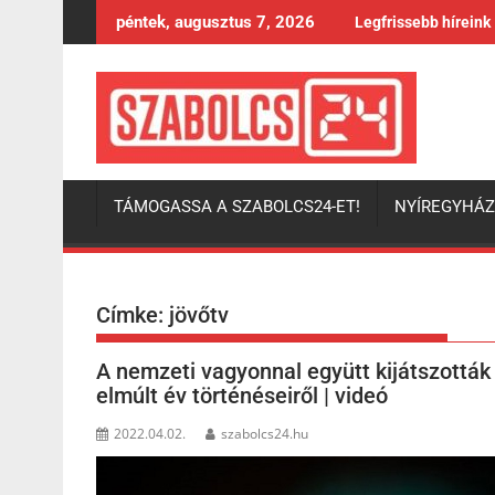
Skip
péntek, augusztus 7, 2026
Legfrissebb híreink
to
content
TÁMOGASSA A SZABOLCS24-ET!
NYÍREGYHÁ
Címke:
jövőtv
A nemzeti vagyonnal együtt kijátszották
elmúlt év történéseiről | videó
2022.04.02.
szabolcs24.hu