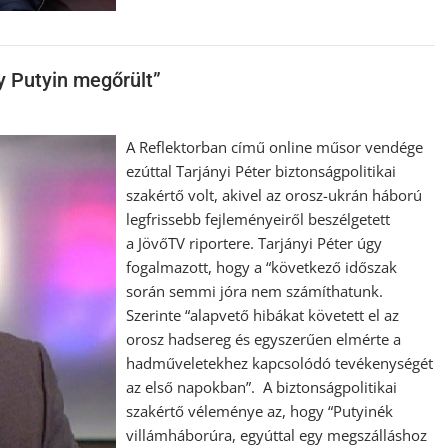
y Putyin megőrült”
A Reflektorban című online műsor vendége
ezúttal Tarjányi Péter biztonságpolitikai
szakértő volt, akivel az orosz-ukrán háború
legfrissebb fejleményeiről beszélgetett
a JövőTV riportere. Tarjányi Péter úgy
fogalmazott, hogy a “következő időszak
során semmi jóra nem számíthatunk.
Szerinte “alapvető hibákat követett el az
orosz hadsereg és egyszerűen elmérte a
hadműveletekhez kapcsolódó tevékenységét
az első napokban”. A biztonságpolitikai
szakértő véleménye az, hogy “Putyinék
villámháborúra, egyúttal egy megszálláshoz