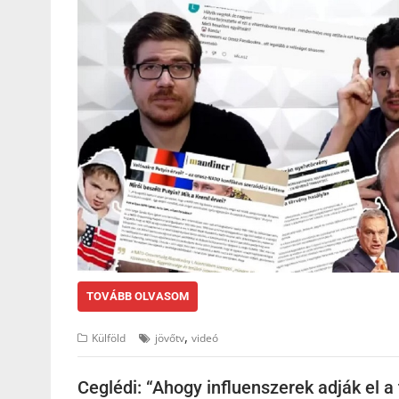
TOVÁBB OLVASOM
,
Külföld
jövőtv
videó
Ceglédi: “Ahogy influenszerek adják el a