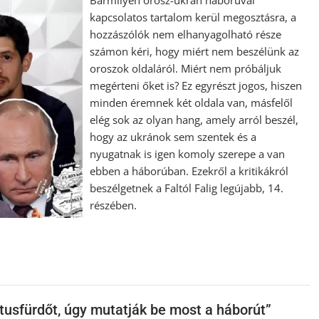
Bármilyen orosz-ukrán háborúval
kapcsolatos tartalom kerül megosztásra, a
hozzászólók nem elhanyagolható része
számon kéri, hogy miért nem beszélünk az
oroszok oldaláról. Miért nem próbáljuk
megérteni őket is? Ez egyrészt jogos, hiszen
minden éremnek két oldala van, másfelől
elég sok az olyan hang, amely arról beszél,
hogy az ukránok sem szentek és a
nyugatnak is igen komoly szerepe a van
ebben a háborúban. Ezekről a kritikákról
beszélgetnek a Faltól Falig legújabb, 14.
részében.
 tusfürdőt, úgy mutatják be most a háborút”