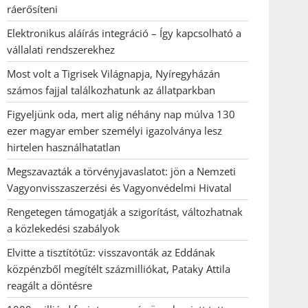
ráerősíteni
Elektronikus aláírás integráció – Így kapcsolható a
vállalati rendszerekhez
Most volt a Tigrisek Világnapja, Nyíregyházán
számos fajjal találkozhatunk az állatparkban
Figyeljünk oda, mert alig néhány nap múlva 130
ezer magyar ember személyi igazolványa lesz
hirtelen használhatatlan
Megszavazták a törvényjavaslatot: jön a Nemzeti
Vagyonvisszaszerzési és Vagyonvédelmi Hivatal
Rengetegen támogatják a szigorítást, változhatnak
a közlekedési szabályok
Elvitte a tisztítótűz: visszavonták az Eddának
közpénzből megítélt százmilliókat, Pataky Attila
reagált a döntésre