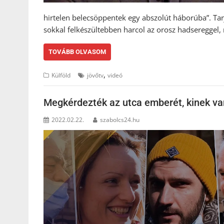
hirtelen belecsöppentek egy abszolút háborúba”. Tarj
sokkal felkészültebben harcol az orosz hadsereggel
TOVÁBB OLVASOM
,
Külföld
jövőtv
videó
Megkérdezték az utca emberét, kinek va
2022.02.22.
szabolcs24.hu