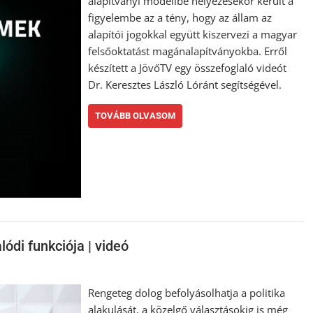
alapítványi modellbe helyezésekor került a
figyelembe az a tény, hogy az állam az
alapítói jogokkal együtt kiszervezi a magyar
felsőoktatást magánalapítványokba. Erről
készített a JövőTV egy összefoglaló videót
Dr. Keresztes László Lóránt segítségével.
TOVÁBB OLVASOM
ódi funkciója | videó
Rengeteg dolog befolyásolhatja a politika
alakulását, a közelgő választásokig is még