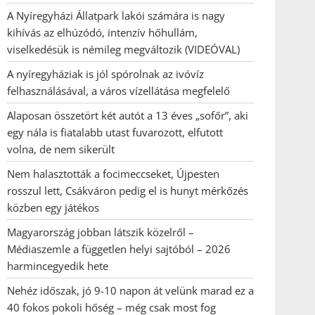
A Nyíregyházi Állatpark lakói számára is nagy
kihívás az elhúzódó, intenzív hőhullám,
viselkedésük is némileg megváltozik (VIDEÓVAL)
A nyíregyháziak is jól spórolnak az ivóvíz
felhasználásával, a város vízellátása megfelelő
Alaposan összetört két autót a 13 éves „sofőr”, aki
egy nála is fiatalabb utast fuvarozott, elfutott
volna, de nem sikerült
Nem halasztották a focimeccseket, Újpesten
rosszul lett, Csákváron pedig el is hunyt mérkőzés
közben egy játékos
Magyarország jobban látszik közelről –
Médiaszemle a független helyi sajtóból – 2026
harmincegyedik hete
Nehéz időszak, jó 9-10 napon át velünk marad ez a
40 fokos pokoli hőség – még csak most fog