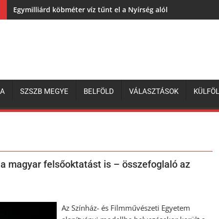
Egymilliárd köbméter víz tűnt el a Nyírség alól
ZA
SZSZB MEGYE
BELFÖLD
VÁLASZTÁSOK
KÜLFÖ
 a magyar felsőoktatást is – összefoglaló az
Az Színház- és Filmművészeti Egyetem