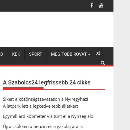
LD
KÉK
SPORT
MÉG TÖBB ROVAT
A Szabolcs24 legfrissebb 24 cikke
Siker: a közönségszavazáson a Nyíregyházi
Állatpark lett a legkedveltebb állatkert
Egymilliárd köbméter víz tűnt el a Nyírség alól
Újra csökken a benzin és a gázolaj ára is