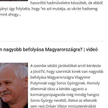
hasonlító hadműveletre készültek, de ebből
ányi úgy folytatta, hogy “ez azt mutatja, az ukrán hadsereg
, mint ahogy…
n nagyobb befolyása Magyarországra? | videó
A szembe sétáló járókelőket arról kérdezte
a JövőTV, hogy szerintük kinek van nagyobb
befolyása Magyarországra Vlagyimir
Putyinnak vagy Soros Györgynek. Komoly
dilemmát okoz a kérdés ugyanis a
kormánypropaganda még mindig hangos
Soros György nevétől, illetve az ellenzék
sem rest Orbán Viktor miniszterelnököt