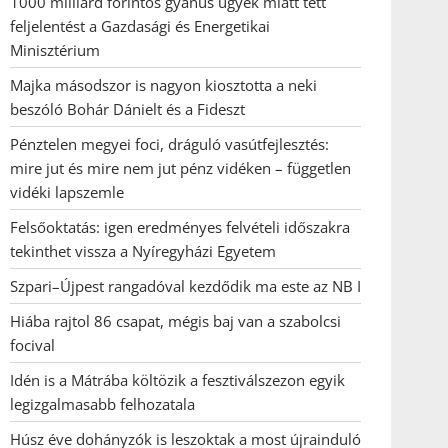
1000 milliárd forintos gyanús ügyek miatt tett
feljelentést a Gazdasági és Energetikai
Minisztérium
Majka másodszor is nagyon kiosztotta a neki
beszóló Bohár Dánielt és a Fideszt
Pénztelen megyei foci, dráguló vasútfejlesztés:
mire jut és mire nem jut pénz vidéken – független
vidéki lapszemle
Felsőoktatás: igen eredményes felvételi időszakra
tekinthet vissza a Nyíregyházi Egyetem
Szpari–Újpest rangadóval kezdődik ma este az NB I
Hiába rajtol 86 csapat, mégis baj van a szabolcsi
focival
Idén is a Mátrába költözik a fesztiválszezon egyik
legizgalmasabb felhozatala
Húsz éve dohányzók is leszoktak a most újrainduló