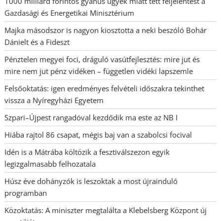
1000 milliárd forintos gyanús ügyek miatt tett feljelentést a
Gazdasági és Energetikai Minisztérium
Majka másodszor is nagyon kiosztotta a neki beszóló Bohár
Dánielt és a Fideszt
Pénztelen megyei foci, dráguló vasútfejlesztés: mire jut és
mire nem jut pénz vidéken – független vidéki lapszemle
Felsőoktatás: igen eredményes felvételi időszakra tekinthet
vissza a Nyíregyházi Egyetem
Szpari–Újpest rangadóval kezdődik ma este az NB I
Hiába rajtol 86 csapat, mégis baj van a szabolcsi focival
Idén is a Mátrába költözik a fesztiválszezon egyik
legizgalmasabb felhozatala
Húsz éve dohányzók is leszoktak a most újrainduló
programban
Közoktatás: A miniszter megtalálta a Klebelsberg Központ új