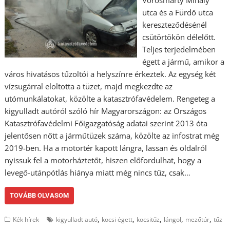
Vörösmarty Mihály
utca és a Fürdő utca
kereszteződésénél
csütörtökön délelőtt.
Teljes terjedelmében
égett a jármű, amikor a
város hivatásos tűzoltói a helyszínre érkeztek. Az egység két
vízsugárral eloltotta a tüzet, majd megkezdte az
utómunkálatokat, közölte a katasztrófavédelem. Rengeteg a
kigyulladt autóról szóló hír Magyarországon: az Országos
Katasztrófavédelmi Főigazgatóság adatai szerint 2013 óta
jelentősen nőtt a járműtüzek száma, közölte az infostrat még
2019-ben. Ha a motortér kapott lángra, lassan és oldalról
nyissuk fel a motorháztetőt, hiszen előfordulhat, hogy a
levegő-utánpótlás hiánya miatt még nincs tűz, csak…
TOVÁBB OLVASOM
,
,
,
,
,
Kék hírek
kigyulladt autó
kocsi égett
kocsitűz
lángol
mezőtúr
tűz