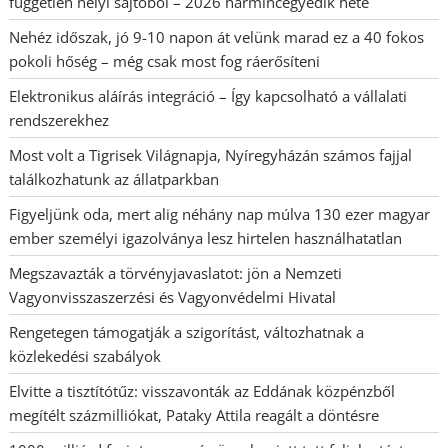
független helyi sajtóból – 2026 harmincegyedik hete
Nehéz időszak, jó 9-10 napon át velünk marad ez a 40 fokos
pokoli hőség – még csak most fog ráerősíteni
Elektronikus aláírás integráció – Így kapcsolható a vállalati
rendszerekhez
Most volt a Tigrisek Világnapja, Nyíregyházán számos fajjal
találkozhatunk az állatparkban
Figyeljünk oda, mert alig néhány nap múlva 130 ezer magyar
ember személyi igazolványa lesz hirtelen használhatatlan
Megszavazták a törvényjavaslatot: jön a Nemzeti
Vagyonvisszaszerzési és Vagyonvédelmi Hivatal
Rengetegen támogatják a szigorítást, változhatnak a
közlekedési szabályok
Elvitte a tisztítótűz: visszavonták az Eddának közpénzből
megítélt százmilliókat, Pataky Attila reagált a döntésre