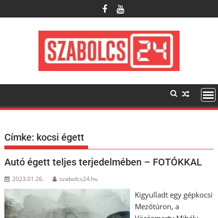
Skip
to
content
Címke:
kocsi égett
Autó égett teljes terjedelmében – FOTÓKKAL
2023.01.26.
szabolcs24.hu
Kigyulladt egy gépkocsi
Mezőtúron, a