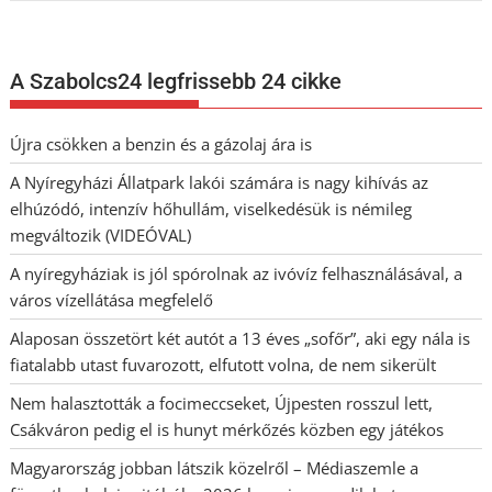
A Szabolcs24 legfrissebb 24 cikke
Újra csökken a benzin és a gázolaj ára is
A Nyíregyházi Állatpark lakói számára is nagy kihívás az
elhúzódó, intenzív hőhullám, viselkedésük is némileg
megváltozik (VIDEÓVAL)
A nyíregyháziak is jól spórolnak az ivóvíz felhasználásával, a
város vízellátása megfelelő
Alaposan összetört két autót a 13 éves „sofőr”, aki egy nála is
fiatalabb utast fuvarozott, elfutott volna, de nem sikerült
Nem halasztották a focimeccseket, Újpesten rosszul lett,
Csákváron pedig el is hunyt mérkőzés közben egy játékos
Magyarország jobban látszik közelről – Médiaszemle a