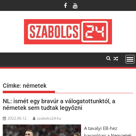
Skip
to
content
Címke:
németek
NL: ismét egy bravúr a válogatottunktól, a
németek sem tudtak legyőzni
2022.06.12.
szabolcs24.hu
A tavalyi EB-hez
hasonlóan a Nemzetek