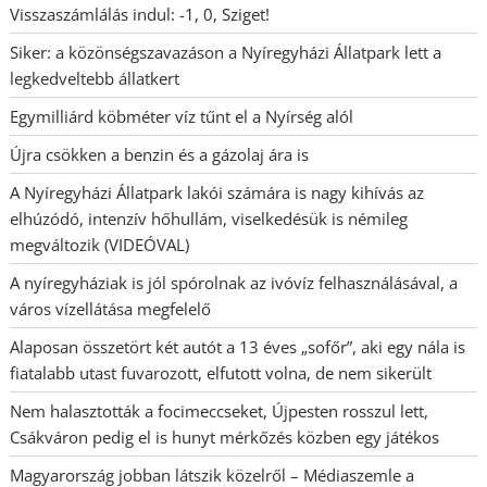
Visszaszámlálás indul: -1, 0, Sziget!
Siker: a közönségszavazáson a Nyíregyházi Állatpark lett a
legkedveltebb állatkert
Egymilliárd köbméter víz tűnt el a Nyírség alól
Újra csökken a benzin és a gázolaj ára is
A Nyíregyházi Állatpark lakói számára is nagy kihívás az
elhúzódó, intenzív hőhullám, viselkedésük is némileg
megváltozik (VIDEÓVAL)
A nyíregyháziak is jól spórolnak az ivóvíz felhasználásával, a
város vízellátása megfelelő
Alaposan összetört két autót a 13 éves „sofőr”, aki egy nála is
fiatalabb utast fuvarozott, elfutott volna, de nem sikerült
Nem halasztották a focimeccseket, Újpesten rosszul lett,
Csákváron pedig el is hunyt mérkőzés közben egy játékos
Magyarország jobban látszik közelről – Médiaszemle a