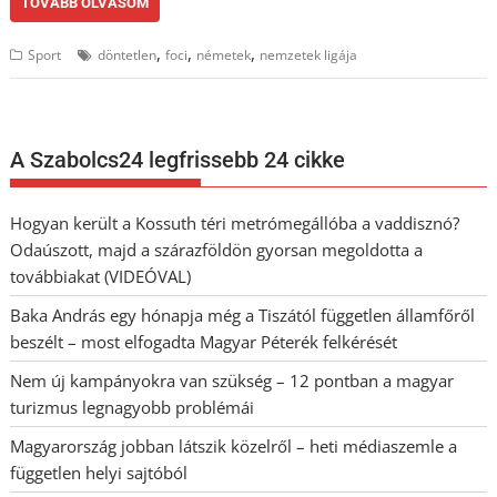
TOVÁBB OLVASOM
,
,
,
Sport
döntetlen
foci
németek
nemzetek ligája
A Szabolcs24 legfrissebb 24 cikke
Hogyan került a Kossuth téri metrómegállóba a vaddisznó?
Odaúszott, majd a szárazföldön gyorsan megoldotta a
továbbiakat (VIDEÓVAL)
Baka András egy hónapja még a Tiszától független államfőről
beszélt – most elfogadta Magyar Péterék felkérését
Nem új kampányokra van szükség – 12 pontban a magyar
turizmus legnagyobb problémái
Magyarország jobban látszik közelről – heti médiaszemle a
független helyi sajtóból