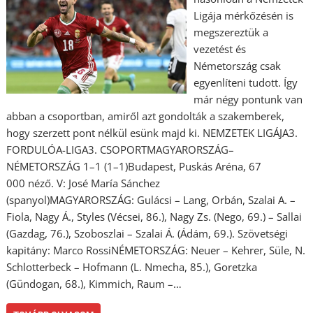
Ligája mérkőzésén is
megszereztük a
vezetést és
Németország csak
egyenlíteni tudott. Így
már négy pontunk van
abban a csoportban, amiről azt gondolták a szakemberek,
hogy szerzett pont nélkül esünk majd ki. NEMZETEK LIGÁJA3.
FORDULÓA-LIGA3. CSOPORTMAGYARORSZÁG–
NÉMETORSZÁG 1–1 (1–1)Budapest, Puskás Aréna, 67
000 néző. V: José María Sánchez
(spanyol)MAGYARORSZÁG: Gulácsi – Lang, Orbán, Szalai A. –
Fiola, Nagy Á., Styles (Vécsei, 86.), Nagy Zs. (Nego, 69.) – Sallai
(Gazdag, 76.), Szoboszlai – Szalai Á. (Ádám, 69.). Szövetségi
kapitány: Marco RossiNÉMETORSZÁG: Neuer – Kehrer, Süle, N.
Schlotterbeck – Hofmann (L. Nmecha, 85.), Goretzka
(Gündogan, 68.), Kimmich, Raum –…