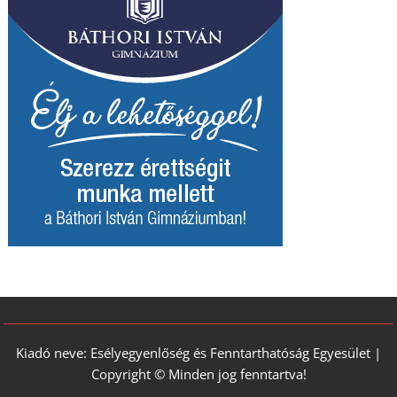
Kiadó neve: Esélyegyenlőség és Fenntarthatóság Egyesület |
Copyright © Minden jog fenntartva!