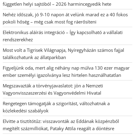
független helyi sajtóból – 2026 harmincegyedik hete
Nehéz időszak, jó 9-10 napon át velünk marad ez a 40 fokos
pokoli hőség – még csak most fog ráerősíteni
Elektronikus aláírás integráció – Így kapcsolható a vállalati
rendszerekhez
Most volt a Tigrisek Világnapja, Nyíregyházán számos fajjal
találkozhatunk az állatparkban
Figyeljünk oda, mert alig néhány nap múlva 130 ezer magyar
ember személyi igazolványa lesz hirtelen használhatatlan
Megszavazták a törvényjavaslatot: jön a Nemzeti
Vagyonvisszaszerzési és Vagyonvédelmi Hivatal
Rengetegen támogatják a szigorítást, változhatnak a
közlekedési szabályok
Elvitte a tisztítótűz: visszavonták az Eddának közpénzből
megítélt százmilliókat, Pataky Attila reagált a döntésre