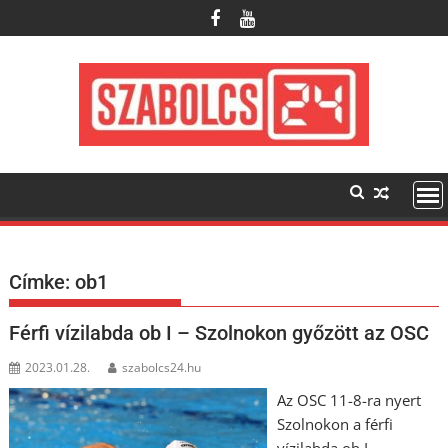
Skip
to
content
Címke:
ob1
Férfi vízilabda ob I – Szolnokon győzött az OSC
2023.01.28.
szabolcs24.hu
Az OSC 11-8-ra nyert
Szolnokon a férfi