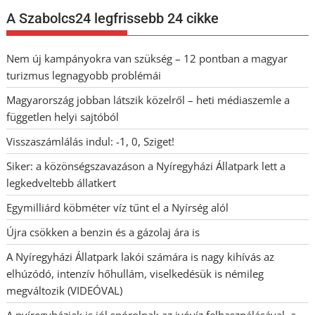
A Szabolcs24 legfrissebb 24 cikke
Nem új kampányokra van szükség – 12 pontban a magyar
turizmus legnagyobb problémái
Magyarország jobban látszik közelről – heti médiaszemle a
független helyi sajtóból
Visszaszámlálás indul: -1, 0, Sziget!
Siker: a közönségszavazáson a Nyíregyházi Állatpark lett a
legkedveltebb állatkert
Egymilliárd köbméter víz tűnt el a Nyírség alól
Újra csökken a benzin és a gázolaj ára is
A Nyíregyházi Állatpark lakói számára is nagy kihívás az
elhúzódó, intenzív hőhullám, viselkedésük is némileg
megváltozik (VIDEÓVAL)
A nyíregyháziak is jól spórolnak az ivóvíz felhasználásával, a