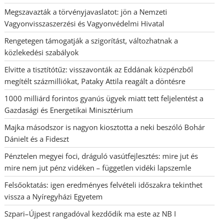
Megszavazták a törvényjavaslatot: jön a Nemzeti
Vagyonvisszaszerzési és Vagyonvédelmi Hivatal
Rengetegen támogatják a szigorítást, változhatnak a
közlekedési szabályok
Elvitte a tisztítótűz: visszavonták az Eddának közpénzből
megítélt százmilliókat, Pataky Attila reagált a döntésre
1000 milliárd forintos gyanús ügyek miatt tett feljelentést a
Gazdasági és Energetikai Minisztérium
Majka másodszor is nagyon kiosztotta a neki beszóló Bohár
Dánielt és a Fideszt
Pénztelen megyei foci, dráguló vasútfejlesztés: mire jut és
mire nem jut pénz vidéken – független vidéki lapszemle
Felsőoktatás: igen eredményes felvételi időszakra tekinthet
vissza a Nyíregyházi Egyetem
Szpari–Újpest rangadóval kezdődik ma este az NB I