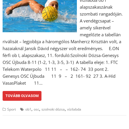
vízilabda ob I
alapszakaszának
szombati rangadóján.
A vendégcsapat –
amely sikerével
megelőzte a tabellán
riválisát – legjobbja a háromgólos Manhercz Krisztián volt, a
hazaiaknál Jansik Dávid négyszer volt eredményes. E.ON
férfi ob I, alapszakasz, 11. forduló:Szolnoki Dózsa-Genesys
OSC Újbuda 8-11 (1-2, 1-3, 3-5, 3-1) A tabella eleje: 1. FTC
Telekom Waterpolo 11 11 – – 162- 74 33 pont 2.
Genesys OSC Újbuda 11 9 – 2 161- 92 27 3. A-Híd
VasasPlaket 11…
TOVÁBB OLVASOM
,
,
,
Sport
ob1
osc
szolnoki dózsa
vízilabda