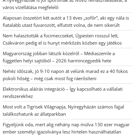
város vízellátása megfelelő
Alaposan összetört két autót a 13 éves „sofőr”, aki egy nála is
fiatalabb utast fuvarozott, elfutott volna, de nem sikerült
Nem halasztották a focimeccseket, Újpesten rosszul lett,
Csákváron pedig el is hunyt mérkőzés közben egy játékos
Magyarország jobban látszik közelről – Médiaszemle a
független helyi sajtóból – 2026 harmincegyedik hete
Nehéz időszak, jó 9-10 napon át velünk marad ez a 40 fokos
pokoli hőség – még csak most fog ráerősíteni
Elektronikus aláírás integráció – Így kapcsolható a vállalati
rendszerekhez
Most volt a Tigrisek Világnapja, Nyíregyházán számos fajjal
találkozhatunk az állatparkban
Figyeljünk oda, mert alig néhány nap múlva 130 ezer magyar
ember személyi igazolványa lesz hirtelen használhatatlan