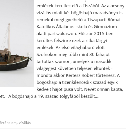
emlékek kerültek elő a Tiszából. Az alacsony
vízállás miatt két bőgőshajó maradványa is
remekül megfigyelhető a Tiszaparti Római
Katolikus Általános Iskola és Gimnázium
alatti partszakaszon. Először 2015-ben
kerültek felszínre ezek a ritka tárgyi
emlékek. Az első világháború előtt
Szolnokon még több mint 30 fahajót
tartottak számon, amelyek a második
világégést követően teljesen eltűntek -
mondta akkor Kertész Róbert történész. A
bőgőshajó a tizenkilencedik század egyik
kedvelt hajótípusa volt. Nevét onnan kapta,
tt. A bőgőshajó a 19. század tölgyfából készült,…
,
történelem
vízállás