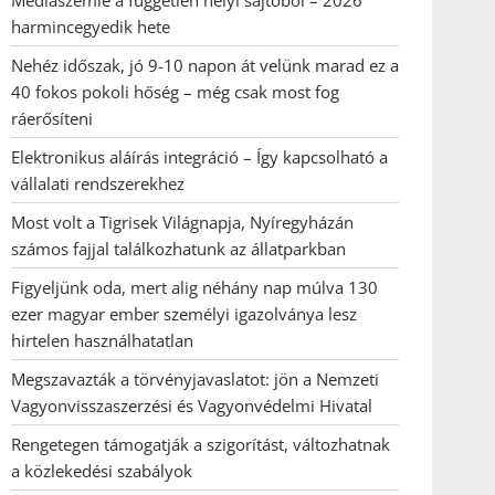
Médiaszemle a független helyi sajtóból – 2026
harmincegyedik hete
Nehéz időszak, jó 9-10 napon át velünk marad ez a
40 fokos pokoli hőség – még csak most fog
ráerősíteni
Elektronikus aláírás integráció – Így kapcsolható a
vállalati rendszerekhez
Most volt a Tigrisek Világnapja, Nyíregyházán
számos fajjal találkozhatunk az állatparkban
Figyeljünk oda, mert alig néhány nap múlva 130
ezer magyar ember személyi igazolványa lesz
hirtelen használhatatlan
Megszavazták a törvényjavaslatot: jön a Nemzeti
Vagyonvisszaszerzési és Vagyonvédelmi Hivatal
Rengetegen támogatják a szigorítást, változhatnak
a közlekedési szabályok