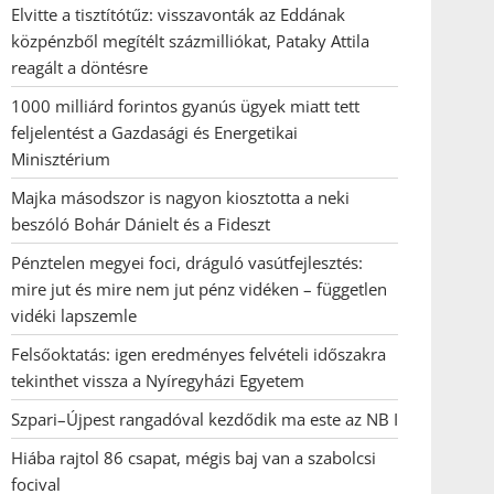
Elvitte a tisztítótűz: visszavonták az Eddának
közpénzből megítélt százmilliókat, Pataky Attila
reagált a döntésre
1000 milliárd forintos gyanús ügyek miatt tett
feljelentést a Gazdasági és Energetikai
Minisztérium
Majka másodszor is nagyon kiosztotta a neki
beszóló Bohár Dánielt és a Fideszt
Pénztelen megyei foci, dráguló vasútfejlesztés:
mire jut és mire nem jut pénz vidéken – független
vidéki lapszemle
Felsőoktatás: igen eredményes felvételi időszakra
tekinthet vissza a Nyíregyházi Egyetem
Szpari–Újpest rangadóval kezdődik ma este az NB I
Hiába rajtol 86 csapat, mégis baj van a szabolcsi
focival