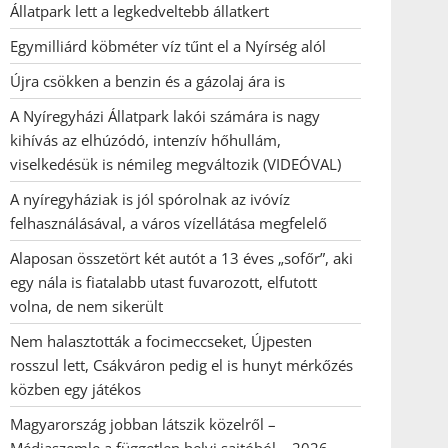
Állatpark lett a legkedveltebb állatkert
Egymilliárd köbméter víz tűnt el a Nyírség alól
Újra csökken a benzin és a gázolaj ára is
A Nyíregyházi Állatpark lakói számára is nagy
kihívás az elhúzódó, intenzív hőhullám,
viselkedésük is némileg megváltozik (VIDEÓVAL)
A nyíregyháziak is jól spórolnak az ivóvíz
felhasználásával, a város vízellátása megfelelő
Alaposan összetört két autót a 13 éves „sofőr”, aki
egy nála is fiatalabb utast fuvarozott, elfutott
volna, de nem sikerült
Nem halasztották a focimeccseket, Újpesten
rosszul lett, Csákváron pedig el is hunyt mérkőzés
közben egy játékos
Magyarország jobban látszik közelről –