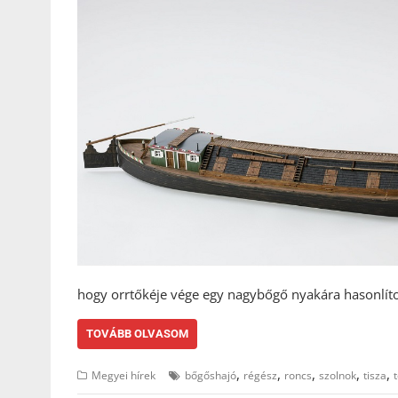
hogy orrtőkéje vége egy nagybőgő nyakára hasonlíto
TOVÁBB OLVASOM
,
,
,
,
,
Megyei hírek
bőgőshajó
régész
roncs
szolnok
tisza