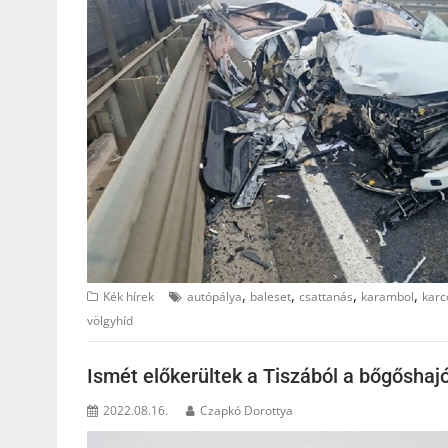
,
,
,
,
Kék hírek
autópálya
baleset
csattanás
karambol
karc
völgyhíd
Ismét előkerültek a Tiszából a bőgőshaj
2022.08.16.
Czapkó Dorottya