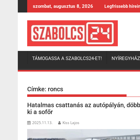
Skip
szombat, augusztus 8, 2026
Legfrissebb hírei
to
content
TÁMOGASSA A SZABOLCS24-ET!
NYÍREGYHÁ
Címke:
roncs
Hatalmas csattanás az autópályán, döbbe
ki a sofőr
2025.11.13.
Kiss Lajos