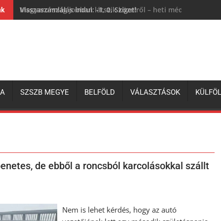
Visszaszámlálás indul: -1, 0, Sziget!
nk
ZA
SZSZB MEGYE
BELFÖLD
VÁLASZTÁSOK
KÜLFÖ
netes, de ebből a roncsból karcolásokkal szállt
Nem is lehet kérdés, hogy az autó