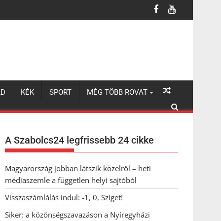
LD
KÉK
SPORT
MÉG TÖBB ROVAT
A Szabolcs24 legfrissebb 24 cikke
Magyarország jobban látszik közelről – heti
médiaszemle a független helyi sajtóból
Visszaszámlálás indul: -1, 0, Sziget!
Siker: a közönségszavazáson a Nyíregyházi