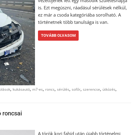
vezetőjének lett egy második születésnapja
is. Ezt megúszni, ráadásul sérülések nélkül,
ez már a csoda kategóriába sorolható. A
történetnek több tanulsága is van.
TOVÁBB OLVASOM
,
,
,
,
,
,
,
,
olások
kukásautó
m7-es
roncs
sérülés
sofőr
szerencse
ütközés
ó roncsai
A török kori fahíd után újabb történelmi