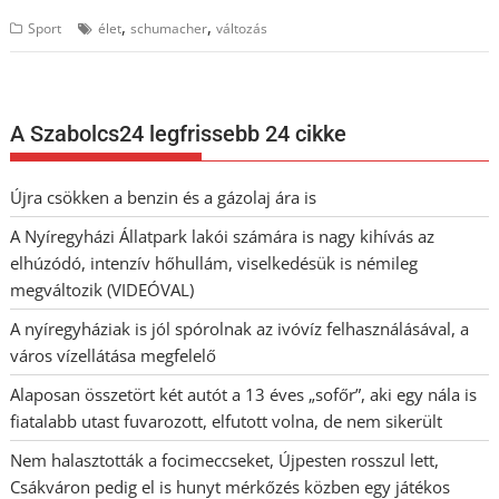
,
,
Sport
élet
schumacher
változás
A Szabolcs24 legfrissebb 24 cikke
Újra csökken a benzin és a gázolaj ára is
A Nyíregyházi Állatpark lakói számára is nagy kihívás az
elhúzódó, intenzív hőhullám, viselkedésük is némileg
megváltozik (VIDEÓVAL)
A nyíregyháziak is jól spórolnak az ivóvíz felhasználásával, a
város vízellátása megfelelő
Alaposan összetört két autót a 13 éves „sofőr”, aki egy nála is
fiatalabb utast fuvarozott, elfutott volna, de nem sikerült
Nem halasztották a focimeccseket, Újpesten rosszul lett,
Csákváron pedig el is hunyt mérkőzés közben egy játékos