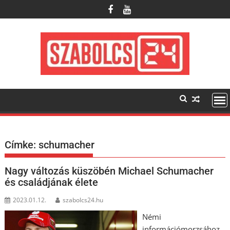
Skip
to
content
Címke:
schumacher
Nagy változás küszöbén Michael Schumacher
és családjának élete
2023.01.12.
szabolcs24.hu
Némi
információmorzsához