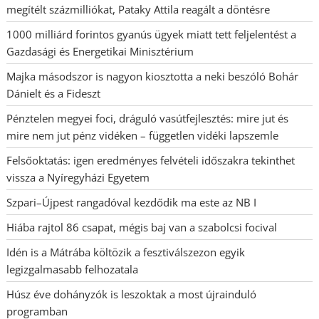
megítélt százmilliókat, Pataky Attila reagált a döntésre
1000 milliárd forintos gyanús ügyek miatt tett feljelentést a
Gazdasági és Energetikai Minisztérium
Majka másodszor is nagyon kiosztotta a neki beszóló Bohár
Dánielt és a Fideszt
Pénztelen megyei foci, dráguló vasútfejlesztés: mire jut és
mire nem jut pénz vidéken – független vidéki lapszemle
Felsőoktatás: igen eredményes felvételi időszakra tekinthet
vissza a Nyíregyházi Egyetem
Szpari–Újpest rangadóval kezdődik ma este az NB I
Hiába rajtol 86 csapat, mégis baj van a szabolcsi focival
Idén is a Mátrába költözik a fesztiválszezon egyik
legizgalmasabb felhozatala
Húsz éve dohányzók is leszoktak a most újrainduló
programban