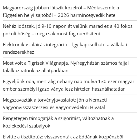
Magyarország jobban látszik közelről – Médiaszemle a
független helyi sajtóból – 2026 harmincegyedik hete
Nehéz időszak, jó 9-10 napon át velünk marad ez a 40 fokos
pokoli hőség – még csak most fog ráerősíteni
Elektronikus aláírás integráció – Így kapcsolható a vállalati
rendszerekhez
Most volt a Tigrisek Világnapja, Nyíregyházán számos fajjal
találkozhatunk az állatparkban
Figyeljünk oda, mert alig néhány nap múlva 130 ezer magyar
ember személyi igazolványa lesz hirtelen használhatatlan
Megszavazták a törvényjavaslatot: jön a Nemzeti
Vagyonvisszaszerzési és Vagyonvédelmi Hivatal
Rengetegen támogatják a szigorítást, változhatnak a
közlekedési szabályok
Elvitte a tisztítótűz: visszavonták az Eddának közpénzből