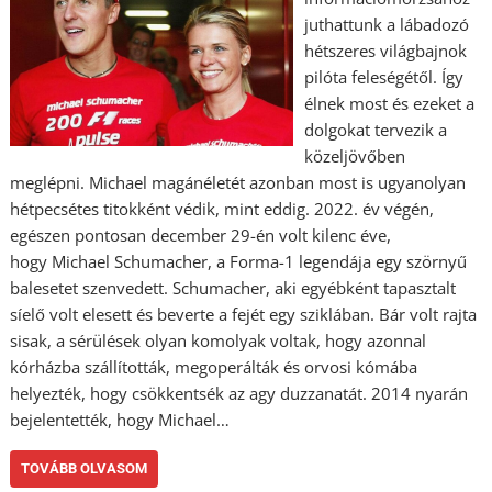
juthattunk a lábadozó
hétszeres világbajnok
pilóta feleségétől. Így
élnek most és ezeket a
dolgokat tervezik a
közeljövőben
meglépni. Michael magánéletét azonban most is ugyanolyan
hétpecsétes titokként védik, mint eddig. 2022. év végén,
egészen pontosan december 29-én volt kilenc éve,
hogy Michael Schumacher, a Forma-1 legendája egy szörnyű
balesetet szenvedett. Schumacher, aki egyébként tapasztalt
síelő volt elesett és beverte a fejét egy sziklában. Bár volt rajta
sisak, a sérülések olyan komolyak voltak, hogy azonnal
kórházba szállították, megoperálták és orvosi kómába
helyezték, hogy csökkentsék az agy duzzanatát. 2014 nyarán
bejelentették, hogy Michael…
TOVÁBB OLVASOM