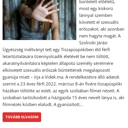
büntetett előéletű,
most egy kiskorú
lánnyal szemben
követett el szexuális
erőszakot, aki azonban
nem hagyta magát. A
Szolnoki Járási
Ügyészség indítványt tett egy Tiszapüspökiben élő férfi
letartóztatására tizennyolcadik életévét be nem töltött,
akaratnyilvánításra képtelen állapotú személy sérelmére
elkövetett szexuális erőszak bűntettének megalapozott
gyanúja miatt – írja a Videk.ma. A rendelkezésre álló adatok
szerint a 23 éves férfi 2022. március 8-án fivére tiszapüspöki
házában töltötte az estét, az egyik szobában filmet nézett. A
szobában tartózkodott a házigazda 15 éves nevelt lánya is, aki
filmnézés közben elaludt. A gyanúsított…
TOVÁBB OLVASOM