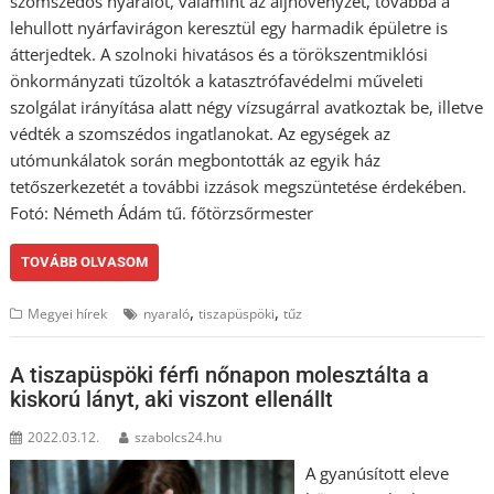
szomszédos nyaralót, valamint az aljnövényzet, továbbá a
lehullott nyárfavirágon keresztül egy harmadik épületre is
átterjedtek. A szolnoki hivatásos és a törökszentmiklósi
önkormányzati tűzoltók a katasztrófavédelmi műveleti
szolgálat irányítása alatt négy vízsugárral avatkoztak be, illetve
védték a szomszédos ingatlanokat. Az egységek az
utómunkálatok során megbontották az egyik ház
tetőszerkezetét a további izzások megszüntetése érdekében.
Fotó: Németh Ádám tű. főtörzsőrmester
TOVÁBB OLVASOM
,
,
Megyei hírek
nyaraló
tiszapüspöki
tűz
A tiszapüspöki férfi nőnapon molesztálta a
kiskorú lányt, aki viszont ellenállt
2022.03.12.
szabolcs24.hu
A gyanúsított eleve