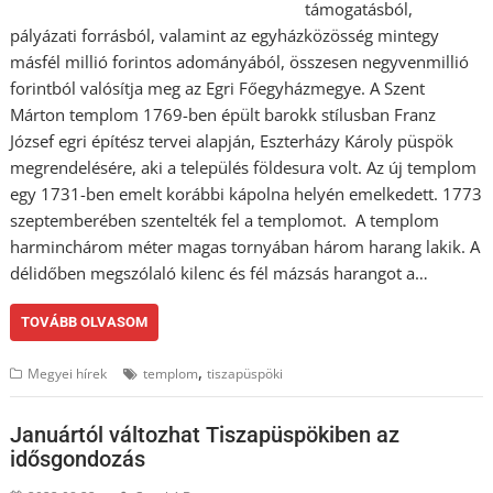
támogatásból,
pályázati forrásból, valamint az egyházközösség mintegy
másfél millió forintos adományából, összesen negyvenmillió
forintból valósítja meg az Egri Főegyházmegye. A Szent
Márton templom 1769-ben épült barokk stílusban Franz
József egri építész tervei alapján, Eszterházy Károly püspök
megrendelésére, aki a település földesura volt. Az új templom
egy 1731-ben emelt korábbi kápolna helyén emelkedett. 1773
szeptemberében szentelték fel a templomot. A templom
harminchárom méter magas tornyában három harang lakik. A
délidőben megszólaló kilenc és fél mázsás harangot a…
TOVÁBB OLVASOM
,
Megyei hírek
templom
tiszapüspöki
Januártól változhat Tiszapüspökiben az
idősgondozás