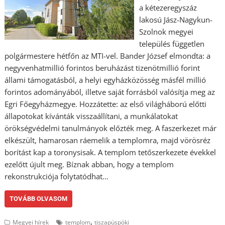
a kétezeregyszáz
lakosú Jász-Nagykun-
Szolnok megyei
település független
polgármestere hétfőn az MTI-vel. Bander József elmondta: a
negyvenhatmillió forintos beruházást tizenötmillió forint
állami támogatásból, a helyi egyházközösség másfél millió
forintos adományából, illetve saját forrásból valósítja meg az
Egri Főegyházmegye. Hozzátette: az első világháború előtti
állapotokat kívánták visszaállítani, a munkálatokat
örökségvédelmi tanulmányok előzték meg. A faszerkezet már
elkészült, hamarosan ráemelik a templomra, majd vörösréz
borítást kap a toronysisak. A templom tetőszerkezete évekkel
ezelőtt újult meg. Bíznak abban, hogy a templom
rekonstrukciója folytatódhat…
TOVÁBB OLVASOM
,
Megyei hírek
templom
tiszapüspöki