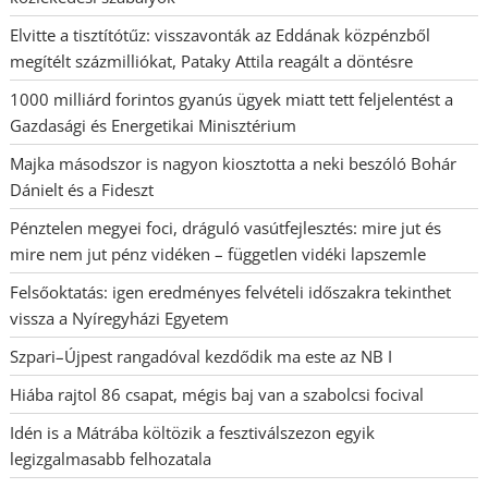
Elvitte a tisztítótűz: visszavonták az Eddának közpénzből
megítélt százmilliókat, Pataky Attila reagált a döntésre
1000 milliárd forintos gyanús ügyek miatt tett feljelentést a
Gazdasági és Energetikai Minisztérium
Majka másodszor is nagyon kiosztotta a neki beszóló Bohár
Dánielt és a Fideszt
Pénztelen megyei foci, dráguló vasútfejlesztés: mire jut és
mire nem jut pénz vidéken – független vidéki lapszemle
Felsőoktatás: igen eredményes felvételi időszakra tekinthet
vissza a Nyíregyházi Egyetem
Szpari–Újpest rangadóval kezdődik ma este az NB I
Hiába rajtol 86 csapat, mégis baj van a szabolcsi focival
Idén is a Mátrába költözik a fesztiválszezon egyik
legizgalmasabb felhozatala