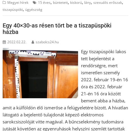
,
,
,
,
,
Megyei hírek
15 éves
büntetett
kiskorú
lány
szexuális erőszak
,
tiszapüspöki
ügyészség
Egy 40×30-as résen tört be a tiszapüspöki
házba
2022.02.22.
szabolcs24.hu
Egy tiszapüspöki lakos
tett bejelentést a
rendőrségre, mert
ismeretlen személy
2022. február 19-én 16
óra és 2022. február
21-én 16 óra között
bement abba a házba,
amit a külföldön élő ismerőse a felügyeletére bízott. A hívatlan
látogató a bejelentő tulajdonát képező elektromos
sarokcsiszolóját vitte magával. A bűncselekmény tudomásra
jutását követően az egyenruhások helyszíni szemlét tartottak