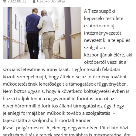
2022.08.22.
Czapkó Dorottya
A Tiszapüspöki
képviselő-testülete
csütörtökön új
intézményvezetőt
nevezett ki a település
szolgáltató­
központjának élére, aki
októbertől veszi át a
szociális létesítmény irányítását. Legfontosabb feladatai
között szerepel majd, hogy áttekintse az intézmény további
működtetésének lehetőségeit a támogatások függvényében.
Nem biztos ugyanis, hogy a következő költségvetési évben is
hozzá tudjuk tenni a negyvenmillió forintos önerőt az
ötvenhárommillió forintos állami támogatáshoz úgy, hogy
jelenlegi formájában működik tovább a szolgáltatás –
tájékoztatta a szoljon.hu hírportált Bander
József polgármester. A jelenleg negyven-ötven főt ellátó házi
segítségnyújtás a tervek szerint továbbra is megmaradna, ám