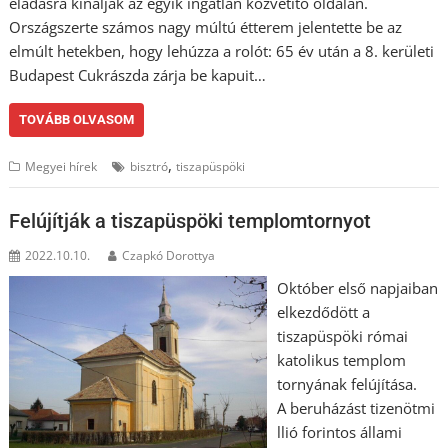
eladásra kínálják az egyik ingatlan közvetítő oldalán.
Országszerte számos nagy múltú étterem jelentette be az
elmúlt hetekben, hogy lehúzza a rolót: 65 év után a 8. kerületi
Budapest Cukrászda zárja be kapuit…
TOVÁBB OLVASOM
,
Megyei hírek
bisztró
tiszapüspöki
Felújítják a tiszapüspöki templomtornyot
2022.10.10.
Czapkó Dorottya
Október első napjaiban
elkezdődött a
tiszapüspöki római
katolikus templom
tornyának felújítása.
A beruházást tizenötmi
llió forintos állami