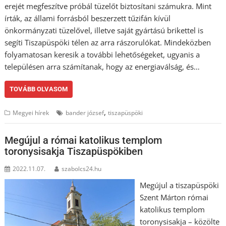
erejét megfeszítve próbál tüzelőt biztosítani számukra. Mint
írták, az állami forrásból beszerzett tűzifán kívül
önkormányzati tüzelővel, illetve saját gyártású brikettel is
segíti Tiszapüspöki télen az arra rászorulókat. Mindeközben
folyamatosan keresik a további lehetőségeket, ugyanis a
településen arra számítanak, hogy az energiaválság, és…
TOVÁBB OLVASOM
,
Megyei hírek
bander józsef
tiszapüspöki
Megújul a római katolikus templom
toronysisakja Tiszapüspökiben
2022.11.07.
szabolcs24.hu
Megújul a tiszapüspöki
Szent Márton római
katolikus templom
toronysisakja – közölte