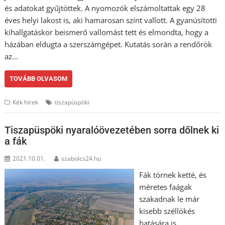
és adatokat gyűjtöttek. A nyomozók elszámoltattak egy 28
éves helyi lakost is, aki hamarosan színt vallott. A gyanúsítotti
kihallgatáskor beismerő vallomást tett és elmondta, hogy a
házában eldugta a szerszámgépet. Kutatás során a rendőrök
az…
TOVÁBB OLVASOM
Kék hírek
tiszapüspöki
Tiszapüspöki nyaralóövezetében sorra dőlnek ki
a fák
2021.10.01.
szabolcs24.hu
Fák törnek ketté, és
méretes faágak
szakadnak le már
kisebb széllökés
hatására is