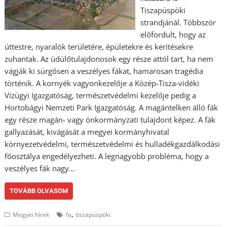
Tiszapüspöki
strandjánál. Többször
előfordult, hogy az
úttestre, nyaralók területére, épületekre és kerítésekre
zuhantak. Az üdülőtulajdonosok egy része attól tart, ha nem
vágják ki sürgősen a veszélyes fákat, hamarosan tragédia
történik. A kornyék vagyonkezelője a Közép-Tisza-vidéki
Vízügyi Igazgatóság, természetvédelmi kezelője pedig a
Hortobágyi Nemzeti Park Igazgatóság. A magántelken álló fák
egy része magán- vagy önkormányzati tulajdont képez. A fák
gallyazását, kivágását a megyei kormányhivatal
környezetvédelmi, természetvédelmi és hulladékgazdálkodási
főosztálya engedélyezheti. A legnagyobb probléma, hogy a
veszélyes fák nagy…
TOVÁBB OLVASOM
,
Megyei hírek
fa
tiszapüspöki