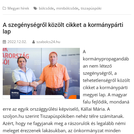
,
,
Megyei hírek
bölcsőde
minibölcsőde
tiszapüspöki
A szegénységről közölt cikket a kormánypárti
lap
2022.12.02.
szabolcs24.hu
A
kormánypropagandáb
an nem létező
szegénységről, a
tehetetlenségről közölt
cikket a kormánypárti
megyei lap. A magyar
falu fejlődik, mondaná
erre az egyik országgyűlési képviselő, Kállai Mária. A
szoljon.hu szerint Tiszapüspökiben nehéz télre számítanak.
Azért, hogy ne fagyjanak meg a rászorulók és legalább némi
meleget érezzenek lakásukban, az önkormányzat minden