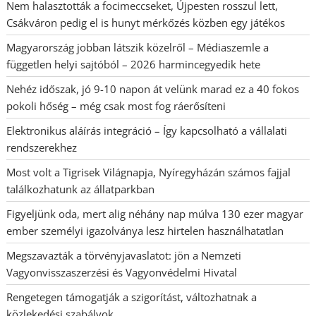
Nem halasztották a focimeccseket, Újpesten rosszul lett,
Csákváron pedig el is hunyt mérkőzés közben egy játékos
Magyarország jobban látszik közelről – Médiaszemle a
független helyi sajtóból – 2026 harmincegyedik hete
Nehéz időszak, jó 9-10 napon át velünk marad ez a 40 fokos
pokoli hőség – még csak most fog ráerősíteni
Elektronikus aláírás integráció – Így kapcsolható a vállalati
rendszerekhez
Most volt a Tigrisek Világnapja, Nyíregyházán számos fajjal
találkozhatunk az állatparkban
Figyeljünk oda, mert alig néhány nap múlva 130 ezer magyar
ember személyi igazolványa lesz hirtelen használhatatlan
Megszavazták a törvényjavaslatot: jön a Nemzeti
Vagyonvisszaszerzési és Vagyonvédelmi Hivatal
Rengetegen támogatják a szigorítást, változhatnak a
közlekedési szabályok