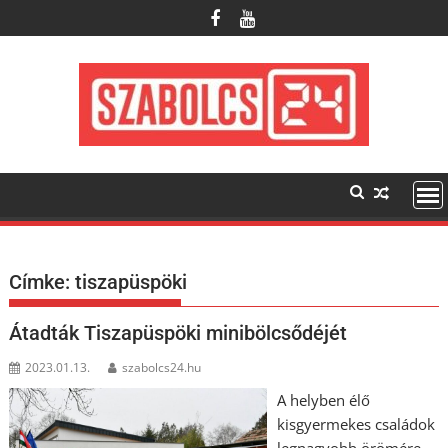
Skip
to
content
Címke:
tiszapüspöki
Átadták Tiszapüspöki minibölcsődéjét
2023.01.13.
szabolcs24.hu
A helyben élő
kisgyermekes családok