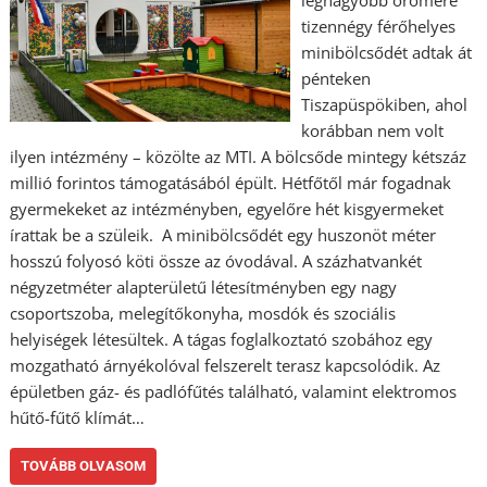
legnagyobb örömére
tizennégy férőhelyes
minibölcsődét adtak át
pénteken
Tiszapüspökiben, ahol
korábban nem volt
ilyen intézmény – közölte az MTI. A bölcsőde mintegy kétszáz
millió forintos támogatásából épült. Hétfőtől már fogadnak
gyermekeket az intézményben, egyelőre hét kisgyermeket
írattak be a szüleik. A minibölcsődét egy huszonöt méter
hosszú folyosó köti össze az óvodával. A százhatvankét
négyzetméter alapterületű létesítményben egy nagy
csoportszoba, melegítőkonyha, mosdók és szociális
helyiségek létesültek. A tágas foglalkoztató szobához egy
mozgatható árnyékolóval felszerelt terasz kapcsolódik. Az
épületben gáz- és padlófűtés található, valamint elektromos
hűtő-fűtő klímát…
TOVÁBB OLVASOM