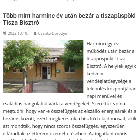
Több mint harminc év után bezár a tiszapüspöki
Tisza Bisztró
2022.10.10.
Czapkó Dorottya
Harmincegy év
működés után bezár a
tiszapüspöki Tisza
Bisztró. A helyiek egyik
kedvenc
vendéglátóegysége a
település központjában
napi menüvel és
családias hangulattal várta a vendégeket. Szerettük volna
megtudni, hogy van-e összefüggés az elszálló energiaárak és a
bezárás között, ezért megkerestük a bisztró tulajdonosait, akik
azt mondták, hogy nincs szoros összefüggés, egyszerűen
elfáradtak az étterem üzemeltetésében. Az ingatlant máris