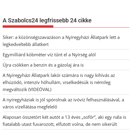
A Szabolcs24 legfrissebb 24 cikke
Siker: a közönségszavazáson a Nyíregyházi Állatpark lett a
legkedveltebb állatkert
Egymilliárd köbméter víz tűnt el a Nyírség alól
Újra csökken a benzin és a gázolaj ára is
A Nyíregyházi Állatpark lakói számára is nagy kihívás az
elhúzódó, intenzív hőhullám, viselkedésük is némileg
megváltozik (VIDEÓVAL)
A nyíregyháziak is jól spórolnak az ivóvíz felhasználásával, a
város vízellátása megfelelő
Alaposan összetört két autót a 13 éves „sofőr”, aki egy nála is
fiatalabb utast fuvarozott, elfutott volna, de nem sikerült