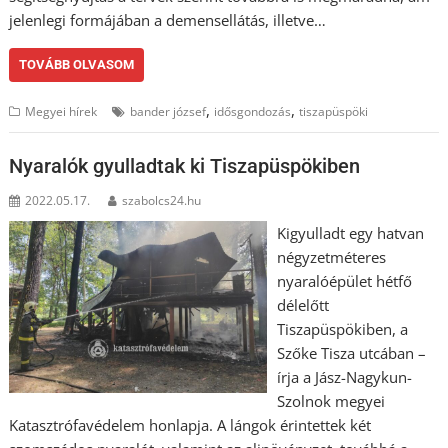
jelenlegi formájában a demensellátás, illetve…
TOVÁBB OLVASOM
,
,
Megyei hírek
bander józsef
idősgondozás
tiszapüspöki
Nyaralók gyulladtak ki Tiszapüspökiben
2022.05.17.
szabolcs24.hu
Kigyulladt egy hatvan
négyzetméteres
nyaralóépület hétfő
délelőtt
Tiszapüspökiben, a
Szőke Tisza utcában –
írja a Jász-Nagykun-
Szolnok megyei
Katasztrófavédelem honlapja. A lángok érintettek két