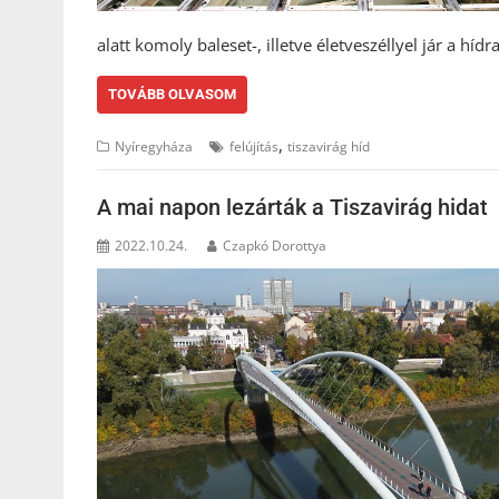
alatt komoly baleset-, illetve életveszéllyel jár a h
TOVÁBB OLVASOM
,
Nyíregyháza
felújítás
tiszavirág híd
A mai napon lezárták a Tiszavirág hidat
2022.10.24.
Czapkó Dorottya