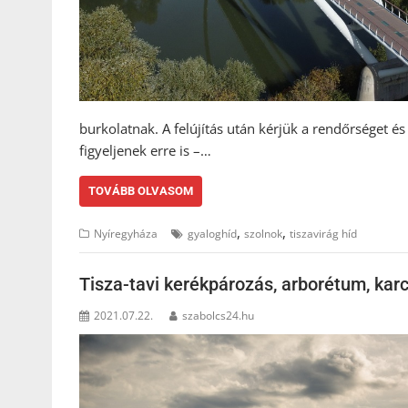
burkolatnak. A felújítás után kérjük a rendőrséget é
figyeljenek erre is –…
TOVÁBB OLVASOM
,
,
Nyíregyháza
gyaloghíd
szolnok
tiszavirág híd
Tisza-tavi kerékpározás, arborétum, ka
2021.07.22.
szabolcs24.hu