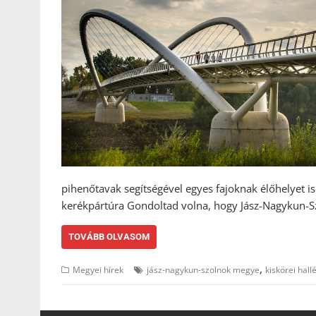
pihenőtavak segítségével egyes fajoknak élőhelyet is bi
kerékpártúra Gondoltad volna, hogy Jász-Nagykun-
TOVÁBB OLVASOM
,
Megyei hírek
jász-nagykun-szolnok megye
kiskörei hall