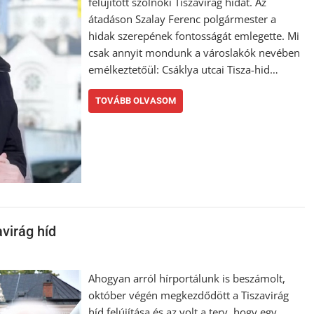
felújított szolnoki Tiszavirág hidat. Az
átadáson Szalay Ferenc polgármester a
hidak szerepének fontosságát emlegette. Mi
csak annyit mondunk a városlakók nevében
emélkeztetőül: Csáklya utcai Tisza-hid…
TOVÁBB OLVASOM
avirág híd
Ahogyan arról hírportálunk is beszámolt,
október végén megkezdődött a Tiszavirág
híd felújítása és az volt a terv, hogy egy