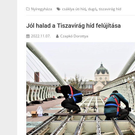
,
,
Nyíregyháza
csáklya úti híd
dugó
tiszavirág híd
Jól halad a Tiszavirág híd felújítása
2022.11.07.
Czapkó Dorottya