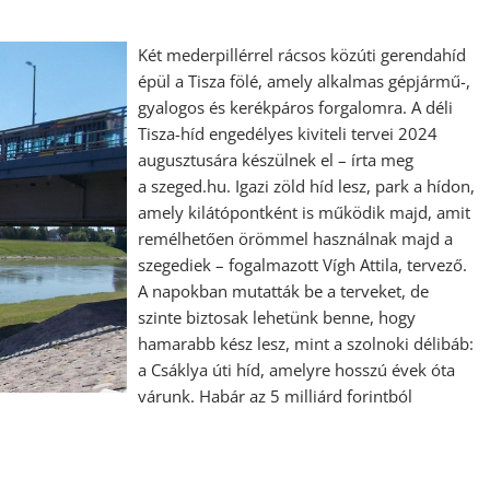
Két mederpillérrel rácsos közúti gerendahíd
épül a Tisza fölé, amely alkalmas gépjármű-,
gyalogos és kerékpáros forgalomra. A déli
Tisza-híd engedélyes kiviteli tervei 2024
augusztusára készülnek el – írta meg
a szeged.hu. Igazi zöld híd lesz, park a hídon,
amely kilátópontként is működik majd, amit
remélhetően örömmel használnak majd a
szegediek – fogalmazott Vígh Attila, tervező.
A napokban mutatták be a terveket, de
szinte biztosak lehetünk benne, hogy
hamarabb kész lesz, mint a szolnoki délibáb:
a Csáklya úti híd, amelyre hosszú évek óta
várunk. Habár az 5 milliárd forintból