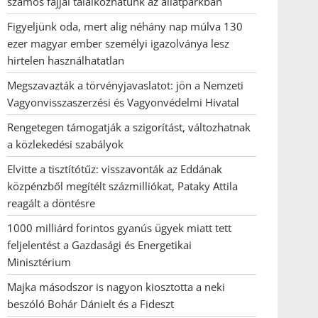
számos fajjal találkozhatunk az állatparkban
Figyeljünk oda, mert alig néhány nap múlva 130
ezer magyar ember személyi igazolványa lesz
hirtelen használhatatlan
Megszavazták a törvényjavaslatot: jön a Nemzeti
Vagyonvisszaszerzési és Vagyonvédelmi Hivatal
Rengetegen támogatják a szigorítást, változhatnak
a közlekedési szabályok
Elvitte a tisztítótűz: visszavonták az Eddának
közpénzből megítélt százmilliókat, Pataky Attila
reagált a döntésre
1000 milliárd forintos gyanús ügyek miatt tett
feljelentést a Gazdasági és Energetikai
Minisztérium
Majka másodszor is nagyon kiosztotta a neki
beszóló Bohár Dánielt és a Fideszt