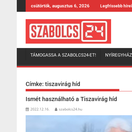
Skip
csütörtök, augusztus 6, 2026
Legfrissebb híre
to
content
TÁMOGASSA A SZABOLCS24-ET!
NYÍREGYHÁ
Címke:
tiszavirág híd
Ismét használható a Tiszavirág híd
2022.12.16.
szabolcs24.hu