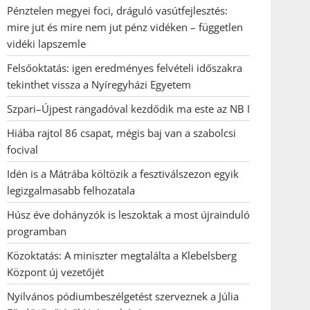
Pénztelen megyei foci, dráguló vasútfejlesztés:
mire jut és mire nem jut pénz vidéken – független
vidéki lapszemle
Felsőoktatás: igen eredményes felvételi időszakra
tekinthet vissza a Nyíregyházi Egyetem
Szpari–Újpest rangadóval kezdődik ma este az NB I
Hiába rajtol 86 csapat, mégis baj van a szabolcsi
focival
Idén is a Mátrába költözik a fesztiválszezon egyik
legizgalmasabb felhozatala
Húsz éve dohányzók is leszoktak a most újrainduló
programban
Közoktatás: A miniszter megtalálta a Klebelsberg
Központ új vezetőjét
Nyilvános pódiumbeszélgetést szerveznek a Júlia