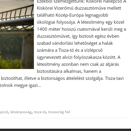
Ezekből szemezgettünk: Kiskörei hallépcső A
Kiskörei Vízerőmű duzzasztóműve mellett
található Közép-Európa legnagyobb
ökológiai folyosója. A létesítmény egy közel
1400 méter hosszú csatornával kerüli meg a
duzzasztóművet, így biztosít egész évben
szabad vándorlási lehetőséget a halak
számára a Tisza-tó és a vízlépcső
úgynevezett alvízi folyószakasza között. A
létesítmény azonban nem csak az átjárás
biztosítására alkalmas, hanem a
ztosíthat, illetve a biztonságos áttelelést szolgálja. Tisza-tavi
Szolnok megye igazi…
,
,
,
épcső
látványosság
tisza-tó
tiszavirág híd