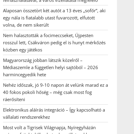
felhasználásával, a város vízellátása megfelelő
Alaposan összetört két autót a 13 éves „sofőr”, aki
egy nála is fiatalabb utast fuvarozott, elfutott
volna, de nem sikerült
Nem halasztották a focimeccseket, Újpesten
rosszul lett, Csákváron pedig el is hunyt mérkőzés
közben egy játékos
Magyarország jobban látszik közelről –
Médiaszemle a független helyi sajtóból – 2026
harmincegyedik hete
Nehéz időszak, jó 9-10 napon át velünk marad ez a
40 fokos pokoli hőség – még csak most fog
ráerősíteni
Elektronikus aláírás integráció – Így kapcsolható a
vállalati rendszerekhez
Most volt a Tigrisek Világnapja, Nyíregyházán