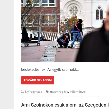
késlekedésnek. Az egyik szolnoki…
TOVÁBB OLVASOM
,
Nyíregyháza
tiszavirág híd
vélemények
Ami Szolnokon csak álom, az Szegeden 