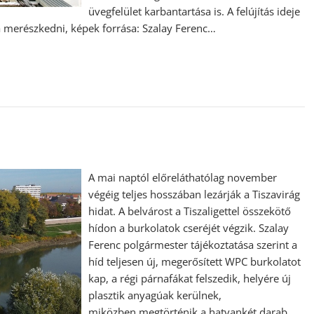
üvegfelület karbantartása is. A felújítás ideje
ídra merészkedni, képek forrása: Szalay Ferenc…
A mai naptól előreláthatólag november
végéig teljes hosszában lezárják a Tiszavirág
hidat. A belvárost a Tiszaligettel összekötő
hídon a burkolatok cseréjét végzik. Szalay
Ferenc polgármester tájékoztatása szerint a
híd teljesen új, megerősített WPC burkolatot
kap, a régi párnafákat felszedik, helyére új
plasztik anyagúak kerülnek,
miközben megtörténik a hatvankét darab