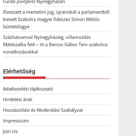
Fürdő jövőjéről Nyíregyházán
Elveszett a mentelmi jog, újraindult a parlamentből
kiesett Szabolcs megyei fideszes Simon Miklós
büntetőügye
Százhatvannal Nyíregyházáig, villamosítás
Mátészalka felé – itt a Baross Gábor Terv szabolcsi
vonatkozásokkal
Elérhetőség
Adatkezelési tájékoztató
Hirdetési árak
Hozzászólási és Moderálási Szabályzat
Impresszum
Join Us