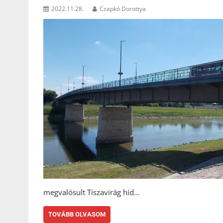
2022.11.28.
Czapkó Dorottya
megvalósult Tiszavirág híd…
TOVÁBB OLVASOM