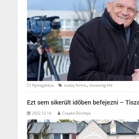
,
Nyíregyháza
szalay ferenc
tiszavirág híd
Ezt sem sikerült időben befejezni – Tisz
2022.12.14.
Czapkó Dorottya