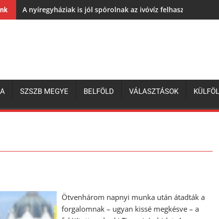
A nyíregyháziak is jól spórolnak az ivóvíz felhasználásával,
ink
ZA
SZSZB MEGYE
BELFÖLD
VÁLASZTÁSOK
KÜLFÖ
Ötvenhárom napnyi munka után átadták a
forgalomnak – ugyan kissé megkésve – a