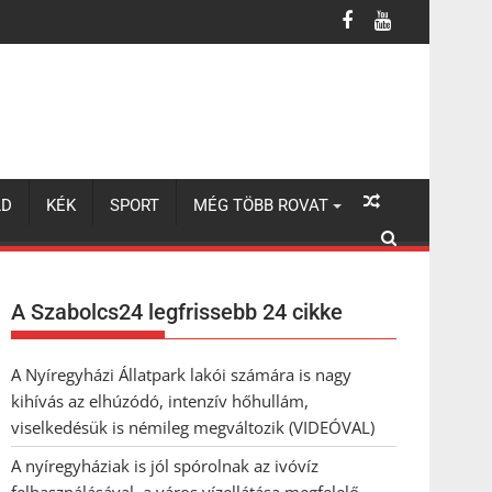
 a város vízellátása megfelelő
LD
KÉK
SPORT
MÉG TÖBB ROVAT
A Szabolcs24 legfrissebb 24 cikke
A Nyíregyházi Állatpark lakói számára is nagy
kihívás az elhúzódó, intenzív hőhullám,
viselkedésük is némileg megváltozik (VIDEÓVAL)
A nyíregyháziak is jól spórolnak az ivóvíz