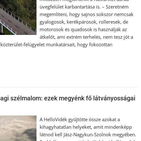
üvegfelület karbantartása is. – Szeretném
megemlíteni, hogy sajnos sokszor nemcsak
gyalogosok, kerékpárosok, rolleresek, de
motorosok és quadosok is használják az
átkelőt, ami extrém terhelés, nem tesz jót a
s közterület-felügyelet munkatársait, hogy fokozottan
rcagi szélmalom: ezek megyénk fő látványosságai
A HelloVidék gyűjtötte össze azokat a
kihagyhatatlan helyeket, amit mindenképp
látnod kell Jász-Nagykun-Szolnok megyében.