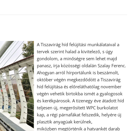
A Tiszavirág híd felújítási munkálataival a
tervek szerint halad a kivitelező, s úgy
gondolom, a minőségre sem lehet majd
panasz, írja közösségi oldalán Szalay Ferenc.
Ahogyan arról hírportálunk is beszámolt,
október végén megkezdődött a Tiszavirág
híd felújítása és előreláthatólag november
végén vehetik birtokba ismét a gyalogosok
és kerékpárosok. A tizenegy éve átadott híd
teljesen új, megerősített WPC burkolatot
kap, a régi párnafákat felszedik, helyére új
plasztik anyagúak kerülnek,
miközben megtörténik a hatvankét darab