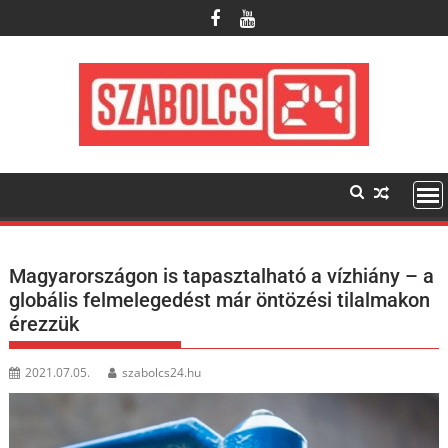
Skip
to
content
Magyarországon is tapasztalható a vízhiány – a
globális felmelegedést már öntözési tilalmakon
érezzük
2021.07.05.
szabolcs24.hu