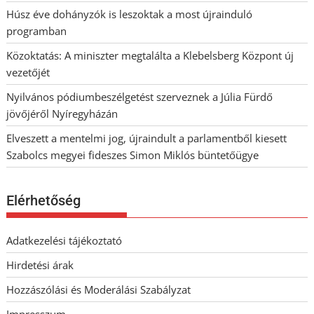
Húsz éve dohányzók is leszoktak a most újrainduló
programban
Közoktatás: A miniszter megtalálta a Klebelsberg Központ új
vezetőjét
Nyilvános pódiumbeszélgetést szerveznek a Júlia Fürdő
jövőjéről Nyíregyházán
Elveszett a mentelmi jog, újraindult a parlamentből kiesett
Szabolcs megyei fideszes Simon Miklós büntetőügye
Elérhetőség
Adatkezelési tájékoztató
Hirdetési árak
Hozzászólási és Moderálási Szabályzat
Impresszum