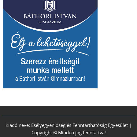
Kiadó neve: Esélyegyenlőség és Fenntarthatóság Egyesület |
Copyright © Minden jog fenntartva!