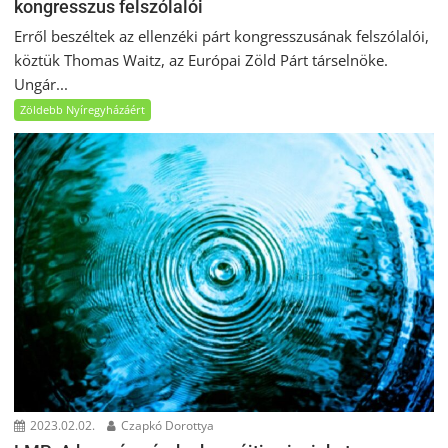
kongresszus felszólalói
Erről beszéltek az ellenzéki párt kongresszusának felszólalói,
köztük Thomas Waitz, az Európai Zöld Párt társelnöke.
Ungár...
Zöldebb Nyíregyházáért
2023.02.02.
Czapkó Dorottya