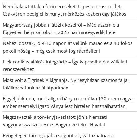
Nem halasztották a focimeccseket, Újpesten rosszul lett,
Csákváron pedig el is hunyt mérkőzés közben egy játékos
Magyarország jobban látszik közelről – Médiaszemle a
független helyi sajtóból – 2026 harmincegyedik hete
Nehéz időszak, jó 9-10 napon át velünk marad ez a 40 fokos
pokoli hőség – még csak most fog ráerősíteni
Elektronikus aláírás integráció – Így kapcsolható a vállalati
rendszerekhez
Most volt a Tigrisek Világnapja, Nyíregyházán számos fajjal
találkozhatunk az állatparkban
Figyeljünk oda, mert alig néhány nap múlva 130 ezer magyar
ember személyi igazolványa lesz hirtelen használhatatlan
Megszavazták a törvényjavaslatot: jön a Nemzeti
Vagyonvisszaszerzési és Vagyonvédelmi Hivatal
Rengetegen támogatják a szigorítást, változhatnak a