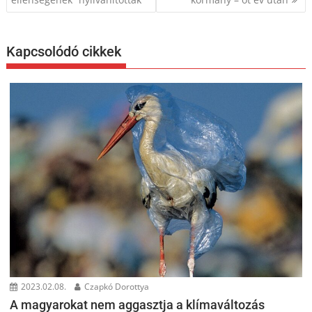
Kapcsolódó cikkek
2023.02.08.
Czapkó Dorottya
A magyarokat nem aggasztja a klímaváltozás