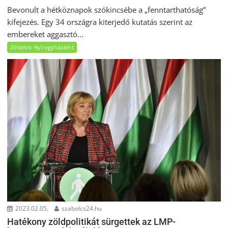
Bevonult a hétköznapok szókincsébe a „fenntarthatóság”
kifejezés. Egy 34 országra kiterjedő kutatás szerint az
embereket aggasztó...
Zöldebb Nyíregyházáért
2023.02.05.
szabolcs24.hu
Hatékony zöldpolitikát sürgettek az LMP-