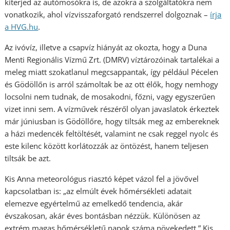
kiterjed az autómosókra is, de azokra a szolgáltatókra nem
vonatkozik, ahol vízvisszaforgató rendszerrel dolgoznak –
írja
a HVG.hu
.
Az ivóvíz, illetve a csapvíz hiányát az okozta, hogy a Duna
Menti Regionális Vízmű Zrt. (DMRV) víztározóinak tartalékai a
meleg miatt szokatlanul megcsappantak, így például Pécelen
és Gödöllőn is arról számoltak be az ott élők, hogy nemhogy
locsolni nem tudnak, de mosakodni, főzni, vagy egyszerűen
vizet inni sem. A vízművek részéről olyan javaslatok érkeztek
már júniusban is Gödöllőre, hogy tiltsák meg az embereknek
a házi medencék feltöltését, valamint ne csak reggel nyolc és
este kilenc között korlátozzák az öntözést, hanem teljesen
tiltsák be azt.
Kis Anna meteorológus riasztó képet vázol fel a jövővel
kapcsolatban is: „az elmúlt évek hőmérsékleti adatait
elemezve egyértelmű az emelkedő tendencia, akár
évszakosan, akár éves bontásban nézzük. Különösen az
extrém magas hőmérsékletű napok száma növekedett.” Kis