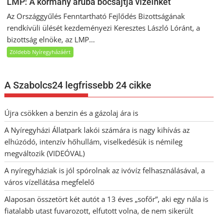
LMP: A kormány áruba bocsájtja vizeinket
Az Országgyűlés Fenntartható Fejlődés Bizottságának
rendkívüli ülését kezdeményezi Keresztes László Lóránt, a
bizottság elnöke, az LMP...
Zöldebb Nyíregyházáért
A Szabolcs24 legfrissebb 24 cikke
Újra csökken a benzin és a gázolaj ára is
A Nyíregyházi Állatpark lakói számára is nagy kihívás az
elhúzódó, intenzív hőhullám, viselkedésük is némileg
megváltozik (VIDEÓVAL)
A nyíregyháziak is jól spórolnak az ivóvíz felhasználásával, a
város vízellátása megfelelő
Alaposan összetört két autót a 13 éves „sofőr”, aki egy nála is
fiatalabb utast fuvarozott, elfutott volna, de nem sikerült