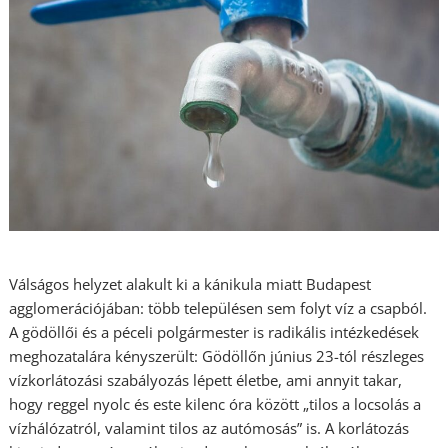
Válságos helyzet alakult ki a kánikula miatt Budapest
agglomerációjában: több településen sem folyt víz a csapból.
A gödöllői és a péceli polgármester is radikális intézkedések
meghozatalára kényszerült: Gödöllőn június 23-tól részleges
vízkorlátozási szabályozás lépett életbe, ami annyit takar,
hogy reggel nyolc és este kilenc óra között „tilos a locsolás a
vízhálózatról, valamint tilos az autómosás” is. A korlátozás