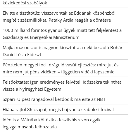
közlekedési szabályok
Elvitte a tisztítótűz: visszavonták az Eddának közpénzből
megítélt százmilliókat, Pataky Attila reagált a döntésre
1000 milliárd forintos gyanús ügyek miatt tett feljelentést a
Gazdasági és Energetikai Minisztérium
Majka másodszor is nagyon kiosztotta a neki beszóló Bohár
Dánielt és a Fideszt
Pénztelen megyei foci, dráguló vasútfejlesztés: mire jut és
mire nem jut pénz vidéken – független vidéki lapszemle
Felsőoktatás: igen eredményes felvételi időszakra tekinthet
vissza a Nyíregyházi Egyetem
Szpari–Újpest rangadóval kezdődik ma este az NB I
Hiába rajtol 86 csapat, mégis baj van a szabolcsi focival
Idén is a Mátrába költözik a fesztiválszezon egyik
legizgalmasabb felhozatala