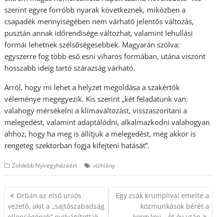
szerint egyre forróbb nyarak következnek, miközben a
csapadék mennyiségében nem várható jelentős változás,
pusztán annak időrendisége változhat, valamint lehullási
formái lehetnek szélsőségesebbek. Magyarán szólva:
egyszerre fog több eső esni viharos formában, utána viszont
hosszabb ideig tartó szárazság várható.
Arról, hogy mi lehet a helyzet megoldása a szakértők
véleménye megegyezik. Kis szerint „két feladatunk van:
valahogy mérsékelni a klímaváltozást, visszaszorítani a
melegedést, valamint adaptálódni, alkalmazkodni valahogyan
ahhoz, hogy ha meg is állítjuk a melegedést, még akkor is
rengeteg szektorban fogja kifejteni hatását”.
Zöldebb Nyíregyházáért
vízhiány
Bejegyzés
Orbán az első uniós
Egy zsák krumplival emelte a
navigáció
vezető, akit a „sajtószabadság
közmunkások bérét a
ellenségének” nyilvánítottak
kormány – öt év után