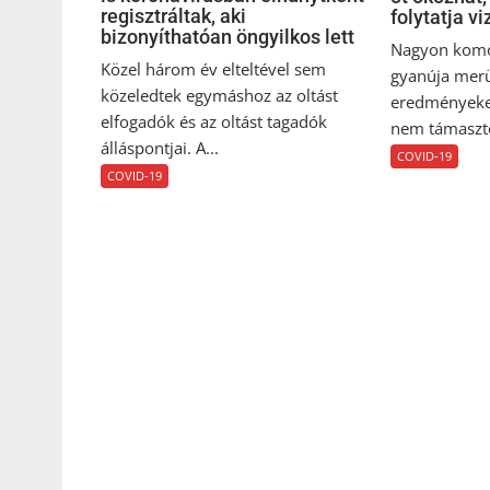
regisztráltak, aki
folytatja vi
bizonyíthatóan öngyilkos lett
Nagyon komo
Közel három év elteltével sem
gyanúja merül
közeledtek egymáshoz az oltást
eredményeket
elfogadók és az oltást tagadók
nem támasztot
álláspontjai. A...
COVID-19
COVID-19