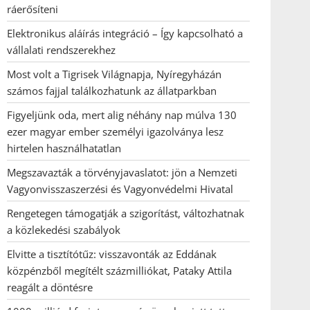
ráerősíteni
Elektronikus aláírás integráció – Így kapcsolható a
vállalati rendszerekhez
Most volt a Tigrisek Világnapja, Nyíregyházán
számos fajjal találkozhatunk az állatparkban
Figyeljünk oda, mert alig néhány nap múlva 130
ezer magyar ember személyi igazolványa lesz
hirtelen használhatatlan
Megszavazták a törvényjavaslatot: jön a Nemzeti
Vagyonvisszaszerzési és Vagyonvédelmi Hivatal
Rengetegen támogatják a szigorítást, változhatnak
a közlekedési szabályok
Elvitte a tisztítótűz: visszavonták az Eddának
közpénzből megítélt százmilliókat, Pataky Attila
reagált a döntésre