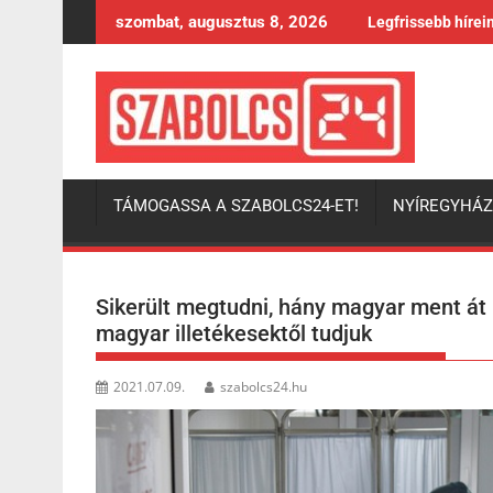
Skip
szombat, augusztus 8, 2026
Legfrissebb hírei
to
content
TÁMOGASSA A SZABOLCS24-ET!
NYÍREGYHÁ
Sikerült megtudni, hány magyar ment át
magyar illetékesektől tudjuk
2021.07.09.
szabolcs24.hu