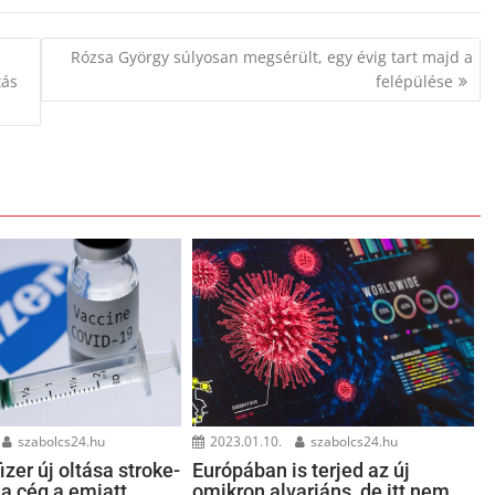
Rózsa György súlyosan megsérült, egy évig tart majd a
tás
felépülése
szabolcs24.hu
2023.01.10.
szabolcs24.hu
izer új oltása stroke-
Európában is terjed az új
 a cég a emiatt
omikron alvariáns, de itt nem