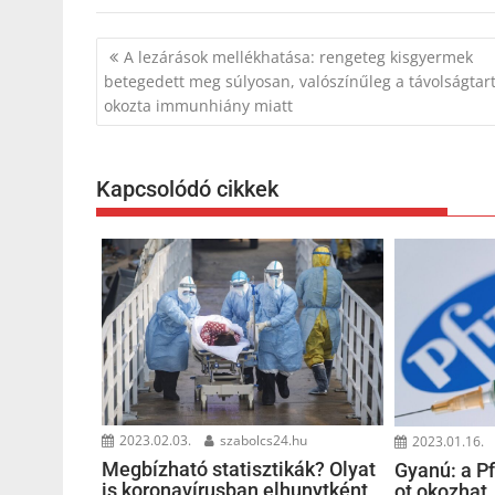
Bejegyzés
A lezárások mellékhatása: rengeteg kisgyermek
navigáció
betegedett meg súlyosan, valószínűleg a távolságtar
okozta immunhiány miatt
Kapcsolódó cikkek
2023.02.03.
szabolcs24.hu
2023.01.16.
Megbízható statisztikák? Olyat
Gyanú: a Pf
is koronavírusban elhunytként
ot okozhat,