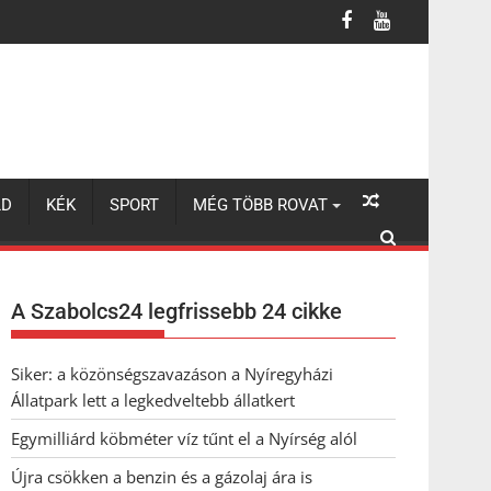
LD
KÉK
SPORT
MÉG TÖBB ROVAT
A Szabolcs24 legfrissebb 24 cikke
Siker: a közönségszavazáson a Nyíregyházi
Állatpark lett a legkedveltebb állatkert
Egymilliárd köbméter víz tűnt el a Nyírség alól
Újra csökken a benzin és a gázolaj ára is