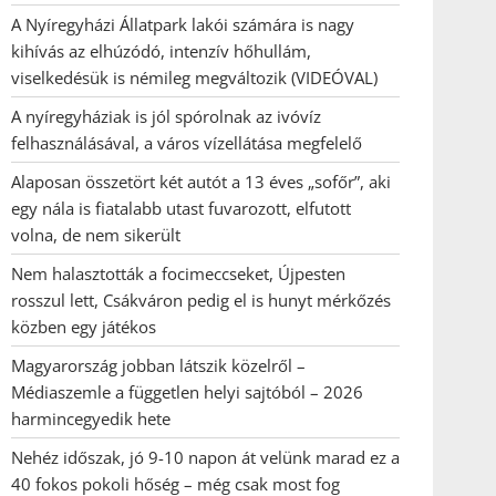
A Nyíregyházi Állatpark lakói számára is nagy
kihívás az elhúzódó, intenzív hőhullám,
viselkedésük is némileg megváltozik (VIDEÓVAL)
A nyíregyháziak is jól spórolnak az ivóvíz
felhasználásával, a város vízellátása megfelelő
Alaposan összetört két autót a 13 éves „sofőr”, aki
egy nála is fiatalabb utast fuvarozott, elfutott
volna, de nem sikerült
Nem halasztották a focimeccseket, Újpesten
rosszul lett, Csákváron pedig el is hunyt mérkőzés
közben egy játékos
Magyarország jobban látszik közelről –
Médiaszemle a független helyi sajtóból – 2026
harmincegyedik hete
Nehéz időszak, jó 9-10 napon át velünk marad ez a
40 fokos pokoli hőség – még csak most fog