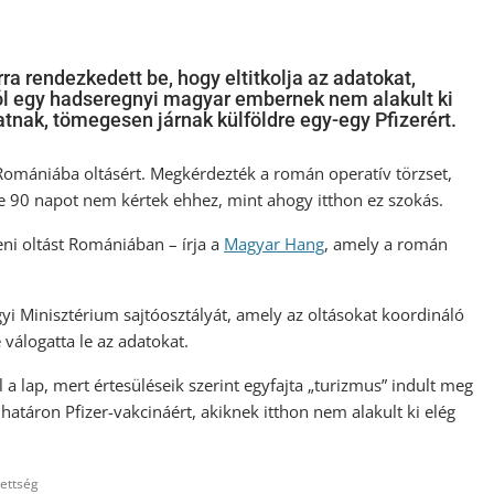
ra rendezkedett be, hogy eltitkolja az adatokat,
ól egy hadseregnyi magyar embernek nem alakult ki
tnak, tömegesen járnak külföldre egy-egy Pfizerért.
mániába oltásért. Megkérdezték a román operatív törzset,
se 90 napot nem kértek ehhez, mint ahogy itthon ez szokás.
ni oltást Romániában – írja a
Magyar Hang
, amely a román
yi Minisztérium sajtóosztályát, amely az oltásokat koordináló
 válogatta le az adatokat.
 lap, mert értesüléseik szerint egyfajta „turizmus” indult meg
atáron Pfizer-vakcináért, akiknek itthon nem alakult ki elég
ettség