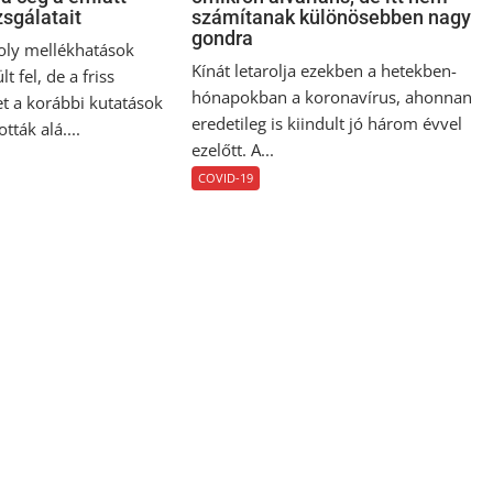
zsgálatait
számítanak különösebben nagy
gondra
ly mellékhatások
Kínát letarolja ezekben a hetekben-
t fel, de a friss
hónapokban a koronavírus, ahonnan
 a korábbi kutatások
eredetileg is kiindult jó három évvel
ták alá....
ezelőtt. A...
COVID-19