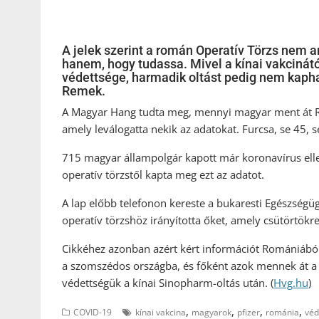
A jelek szerint a román Operatív Törzs nem ar
hanem, hogy tudassa. Mivel a kínai vakcinát
védettsége, harmadik oltást pedig nem kapha
Remek.
A Magyar Hang tudta meg, mennyi magyar ment át Ro
amely leválogatta nekik az adatokat. Furcsa, se 45, 
715 magyar állampolgár kapott már koronavírus elle
operatív törzstől kapta meg ezt az adatot.
A lap előbb telefonon kereste a bukaresti Egészségüg
operatív törzshöz irányította őket, amely csütörtökre
Cikkéhez azonban azért kért információt Romániából a
a szomszédos országba, és főként azok mennek át a h
védettségük a kínai Sinopharm-oltás után. (
Hvg.hu
)
,
,
,
,
COVID-19
kínai vakcina
magyarok
pfizer
románia
véd