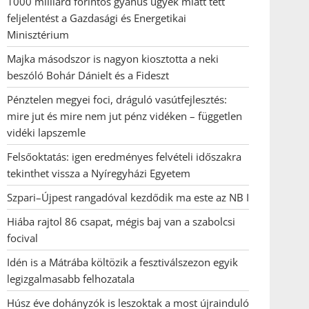
1000 milliárd forintos gyanús ügyek miatt tett
feljelentést a Gazdasági és Energetikai
Minisztérium
Majka másodszor is nagyon kiosztotta a neki
beszóló Bohár Dánielt és a Fideszt
Pénztelen megyei foci, dráguló vasútfejlesztés:
mire jut és mire nem jut pénz vidéken – független
vidéki lapszemle
Felsőoktatás: igen eredményes felvételi időszakra
tekinthet vissza a Nyíregyházi Egyetem
Szpari–Újpest rangadóval kezdődik ma este az NB I
Hiába rajtol 86 csapat, mégis baj van a szabolcsi
focival
Idén is a Mátrába költözik a fesztiválszezon egyik
legizgalmasabb felhozatala
Húsz éve dohányzók is leszoktak a most újrainduló