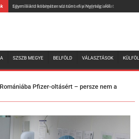
Egymilliárd köbméter víz tűnt el a Nyírség alól
nk
ZA
SZSZB MEGYE
BELFÖLD
VÁLASZTÁSOK
KÜLFÖ
 Romániába Pfizer-oltásért – persze nem a