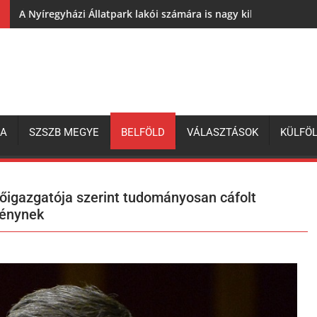
A Nyíregyházi Állatpark lakói számára is nagy kihívás az elh
ZA
SZSZB MEGYE
BELFÖLD
VÁLASZTÁSOK
KÜLFÖ
őigazgatója szerint tudományosan cáfolt
ménynek