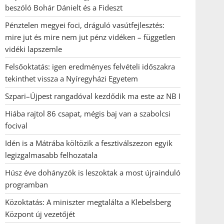
beszóló Bohár Dánielt és a Fideszt
Pénztelen megyei foci, dráguló vasútfejlesztés:
mire jut és mire nem jut pénz vidéken – független
vidéki lapszemle
Felsőoktatás: igen eredményes felvételi időszakra
tekinthet vissza a Nyíregyházi Egyetem
Szpari–Újpest rangadóval kezdődik ma este az NB I
Hiába rajtol 86 csapat, mégis baj van a szabolcsi
focival
Idén is a Mátrába költözik a fesztiválszezon egyik
legizgalmasabb felhozatala
Húsz éve dohányzók is leszoktak a most újrainduló
programban
Közoktatás: A miniszter megtalálta a Klebelsberg
Központ új vezetőjét