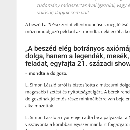
tudomány módszertanával igazolni, vagy é
valóságalapjuk sem volt.
A beszéd a
Telex
szerint ellentmondásos megítélésű v
múzeumdolgozó például azt mondta, neki erről a ko
„A beszéd elég botrányos axiómá
dolga, hanem a legendák, mesék,
feladat, egyfajta 21. századi sho
– mondta a dolgozó.
L. Simon László arról is biztosította a múzeumi dolgo
magasabb fizetést és nyitottságot ígért. A bérek ren
dolgozóinak jelentős része minimálbérre van bejel
alkalmazottak.
L. Simon László a nyár elején adta be a pályázatát
visszavonta a korábban egyszer már kiírt főigazgató