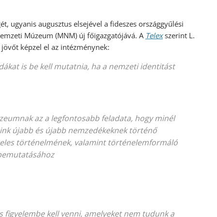
ét, ugyanis augusztus elsejével a fideszes országgyűlési
r Nemzeti Múzeum (MNM) új főigazgatójává. A
Telex
szerint L.
jövőt képzel el az intézménynek:
at is be kell mutatnia, ha a nemzeti identitást
umnak az a legfontosabb feladata, hogy minél
eink újabb és újabb nemzedékeknek történő
eles történelmének, valamint történelemformáló
 bemutatásához
is figyelembe kell venni, amelyeket nem tudunk a