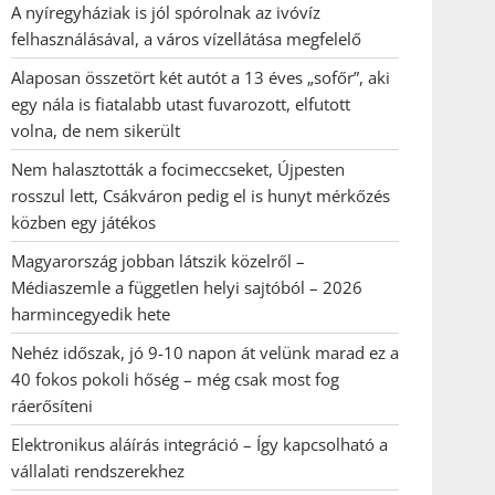
A nyíregyháziak is jól spórolnak az ivóvíz
felhasználásával, a város vízellátása megfelelő
Alaposan összetört két autót a 13 éves „sofőr”, aki
egy nála is fiatalabb utast fuvarozott, elfutott
volna, de nem sikerült
Nem halasztották a focimeccseket, Újpesten
rosszul lett, Csákváron pedig el is hunyt mérkőzés
közben egy játékos
Magyarország jobban látszik közelről –
Médiaszemle a független helyi sajtóból – 2026
harmincegyedik hete
Nehéz időszak, jó 9-10 napon át velünk marad ez a
40 fokos pokoli hőség – még csak most fog
ráerősíteni
Elektronikus aláírás integráció – Így kapcsolható a
vállalati rendszerekhez