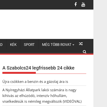
úzódó, intenzív hőhullám, viselkedésük is némileg megváltozik (VI
LD
KÉK
SPORT
MÉG TÖBB ROVAT
A Szabolcs24 legfrissebb 24 cikke
Újra csökken a benzin és a gázolaj ára is
A Nyíregyházi Állatpark lakói számára is nagy
kihívás az elhúzódó, intenzív hőhullám,
viselkedésük is némileg megváltozik (VIDEÓVAL)