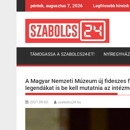
Skip
péntek, augusztus 7, 2026
Legfrissebb híreink
to
content
TÁMOGASSA A SZABOLCS24-ET!
NYÍREGYHÁ
A Magyar Nemzeti Múzeum új fideszes f
legendákat is be kell mutatnia az intéz
2021.09.03.
szabolcs24.hu