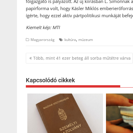
főigazgató is pályázott. Az új kiírásban L. Simonnak
papírforma volt, hogy Kásler Miklós emberierőforrás-
ígérte, hogy ezzel aktív pártpolitikusi munkáját befej
Kiemelt kép: MTI
,
Magyarország
kultúra
múzeum
Bejegyzés
Több, mint 41 ezer beteg áll sorba műtétre várva
navigáció
Kapcsolódó cikkek