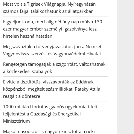
Most volt a Tigrisek Világnapja, Nyíregyházán
számos fajjal találkozhatunk az állatparkban
Figyeljünk oda, mert alig néhány nap múlva 130
ezer magyar ember személyi igazolványa lesz
hirtelen használhatatlan
Megszavazták a törvényjavaslatot: jön a Nemzeti
Vagyonvisszaszerzési és Vagyonvédelmi Hivatal
Rengetegen támogatják a szigorítást, változhatnak
a közlekedési szabályok
Elvitte a tisztítótűz: visszavonták az Eddának
közpénzből megítélt százmilliókat, Pataky Attila
reagált a döntésre
1000 milliárd forintos gyanús ügyek miatt tett
feljelentést a Gazdasági és Energetikai
Minisztérium
Majka másodszor is nagyon kiosztotta a neki