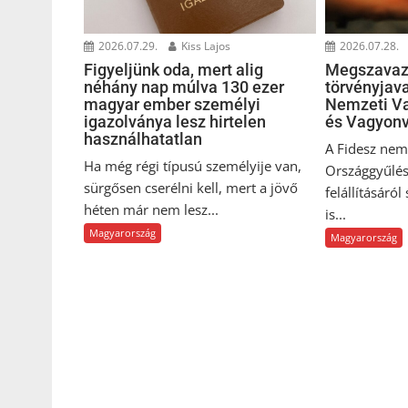
2026.07.29.
Kiss Lajos
2026.07.28.
Figyeljünk oda, mert alig
Megszavaz
néhány nap múlva 130 ezer
törvényjava
magyar ember személyi
Nemzeti Va
igazolványa lesz hirtelen
és Vagyonv
használhatatlan
A Fidesz nem 
Ha még régi típusú személyije van,
Országgyűlés
sürgősen cserélni kell, mert a jövő
felállításáról
héten már nem lesz...
is...
Magyarország
Magyarország