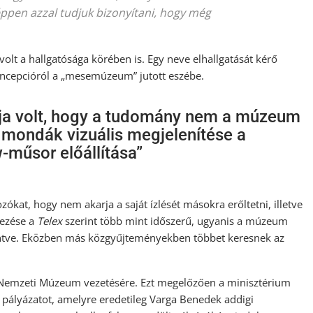
ppen azzal tudjuk bizonyítani, hogy még
olt a hallgatósága körében is. Egy neve elhallgatását kérő
ncepcióról a „mesemúzeum” jutott eszébe.
ja volt, hogy a tudomány nem a múzeum
 mondák vizuális megjelenítése a
w-műsor előállítása”
zókat, hogy nem akarja a saját ízlését másokra erőltetni, illetve
dezése a
Telex
szerint több mint időszerű, ugyanis a múzeum
entve. Eközben más közgyűjteményekben többet keresnek az
 a Nemzeti Múzeum vezetésére. Ezt megelőzően a minisztérium
i pályázatot, amelyre eredetileg Varga Benedek addigi