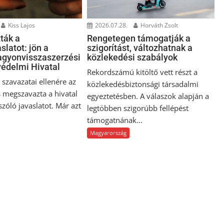
Kiss Lajos
2026.07.28.
Horváth Zsolt
ták a
Rengetegen támogatják a
slatot: jön a
szigorítást, változhatnak a
gyonvisszaszerzési
közlekedési szabályok
édelmi Hivatal
Rekordszámú kitöltő vett részt a
szavazatai ellenére az
közlekedésbiztonsági társadalmi
 megszavazta a hivatal
egyeztetésben. A válaszok alapján a
 szóló javaslatot. Már azt
legtöbben szigorúbb fellépést
támogatnának...
Magyarország