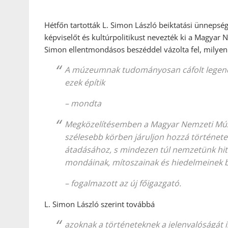
Hétfőn tartották L. Simon László beiktatási ünnepség
képviselőt és kultúrpolitikust nevezték ki a Magya
Simon ellentmondásos beszéddel vázolta fel, milyen 
A múzeumnak tudományosan cáfolt legendák
ezek építik
– mondta
Megközelítésemben a Magyar Nemzeti Múze
szélesebb körben járuljon hozzá történet
átadásához, s mindezen túl nemzetünk hit
mondáinak, mítoszainak és hiedelmeinek
– fogalmazott az új főigazgató.
L. Simon László szerint továbbá
azoknak a történeteknek a jelenvalóságát 