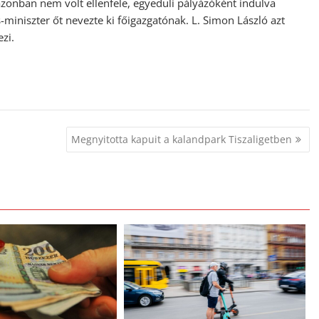
 azonban nem volt ellenfele, egyedüli pályázóként indulva
miniszter őt nevezte ki főigazgatónak. L. Simon László azt
ezi.
Megnyitotta kapuit a kalandpark Tiszaligetben