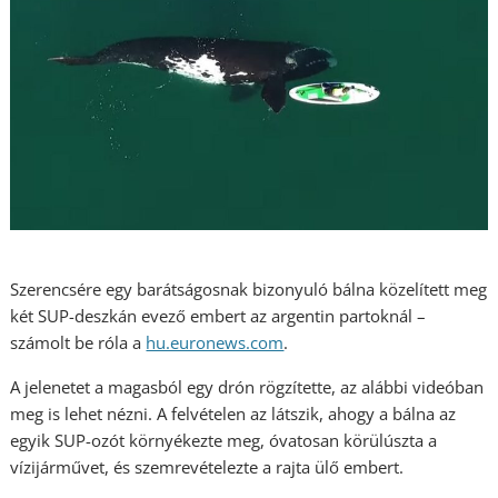
Szerencsére egy barátságosnak bizonyuló bálna közelített meg
két SUP-deszkán evező embert az argentin partoknál –
számolt be róla a
hu.euronews.com
.
A jelenetet a magasból egy drón rögzítette, az alábbi videóban
meg is lehet nézni. A felvételen az látszik, ahogy a bálna az
egyik SUP-ozót környékezte meg, óvatosan körülúszta a
vízijárművet, és szemrevételezte a rajta ülő embert.