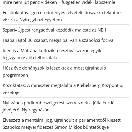
mire nem jut pénz vidéken – független vidéki lapszemle
Felsőoktatás: igen eredményes felvételi időszakra tekinthet
vissza a Nyíregyházi Egyetem
Szpari–Újpest rangadóval kezdődik ma este az NB I
Hiába rajtol 86 csapat, mégis baj van a szabolcsi focival
Idén is a Mátrába költözik a fesztiválszezon egyik
legizgalmasabb felhozatala
Húsz éve dohányzók is leszoktak a most újrainduló
programban
Közoktatás: A miniszter megtalálta a Klebelsberg Központ új
vezetőjét
Nyilvános pódiumbeszélgetést szerveznek a Júlia Fürdő
jövőjéről Nyíregyházán
Elveszett a mentelmi jog, újraindult a parlamentből kiesett
Szabolcs megyei fideszes Simon Miklós büntetőügye