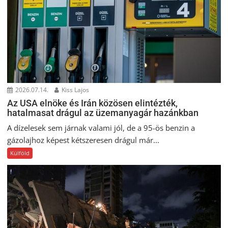
2026.07.14.
Kiss Lajos
Az USA elnöke és Irán közösen elintézték,
hatalmasat drágul az üzemanyagár hazánkban
A dízelesek sem járnak valami jól, de a 95-ös benzin a
gázolajhoz képest kétszeresen drágul már...
Külföld