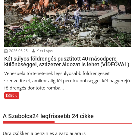
2026.06.25.
Kiss Lajos
Két súlyos földrengés pusztított 40 másodperc
különbséggel, százezer áldozat is lehet (VIDEÓVAL)
Venezuela történetének legsúlyosabb földrengéseit
szenvedte el, amikor alig fél perc különbséggel két nagyerejű
földrengés döntötte romba...
Külföld
A Szabolcs24 legfrissebb 24 cikke
Újra csökken a benzin és a gázolaj ára is