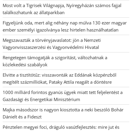
Most volt a Tigrisek Világnapja, Nyíregyházán számos fajjal
találkozhatunk az állatparkban
Figyeljünk oda, mert alig néhány nap múlva 130 ezer magyar
ember személyi igazolványa lesz hirtelen használhatatlan
Megszavazták a törvényjavaslatot: jön a Nemzeti
Vagyonvisszaszerzési és Vagyonvédelmi Hivatal
Rengetegen támogatják a szigorítást, változhatnak a
közlekedési szabályok
Elvitte a tisztítótűz: visszavonták az Eddának közpénzből
megítélt százmilliókat, Pataky Attila reagált a döntésre
1000 milliárd forintos gyanús ügyek miatt tett feljelentést a
Gazdasági és Energetikai Minisztérium
Majka másodszor is nagyon kiosztotta a neki beszóló Bohár
Dánielt és a Fideszt
Pénztelen megyei foci, dráguló vasútfejlesztés: mire jut és