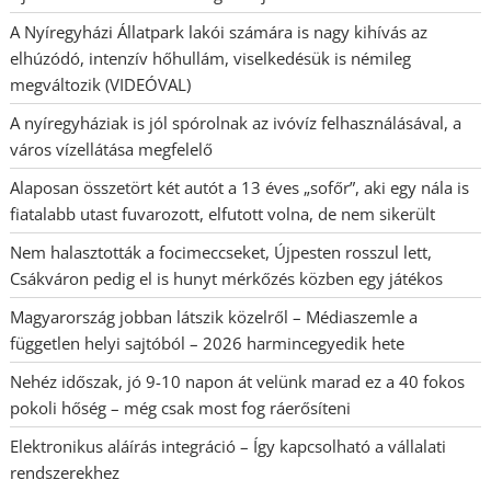
A Nyíregyházi Állatpark lakói számára is nagy kihívás az
elhúzódó, intenzív hőhullám, viselkedésük is némileg
megváltozik (VIDEÓVAL)
A nyíregyháziak is jól spórolnak az ivóvíz felhasználásával, a
város vízellátása megfelelő
Alaposan összetört két autót a 13 éves „sofőr”, aki egy nála is
fiatalabb utast fuvarozott, elfutott volna, de nem sikerült
Nem halasztották a focimeccseket, Újpesten rosszul lett,
Csákváron pedig el is hunyt mérkőzés közben egy játékos
Magyarország jobban látszik közelről – Médiaszemle a
független helyi sajtóból – 2026 harmincegyedik hete
Nehéz időszak, jó 9-10 napon át velünk marad ez a 40 fokos
pokoli hőség – még csak most fog ráerősíteni
Elektronikus aláírás integráció – Így kapcsolható a vállalati
rendszerekhez