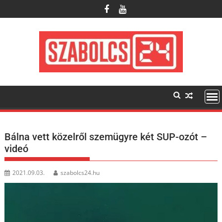
Skip
to
content
Bálna vett közelről szemügyre két SUP-ozót –
videó
2021.09.03.
szabolcs24.hu