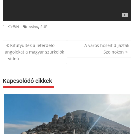
,
Külföld
bálna
SUP
Bejegyzés
Kifütyülték a letérdelő
A város hőseit díjazták
navigáció
angolokat a magyar szurkolók
Szolnokon
– videó
Kapcsolódó cikkek