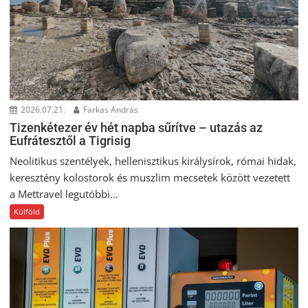
2026.07.21.
Farkas András
Tizenkétezer év hét napba sűrítve – utazás az
Eufrátesztől a Tigrisig
Neolitikus szentélyek, hellenisztikus királysírok, római hidak,
keresztény kolostorok és muszlim mecsetek között vezetett
a Mettravel legutóbbi...
Külföld