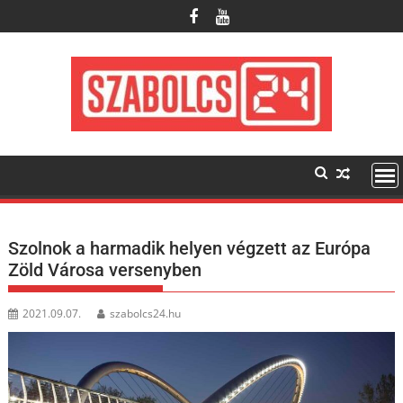
Skip
to
content
Szolnok a harmadik helyen végzett az Európa
Zöld Városa versenyben
2021.09.07.
szabolcs24.hu