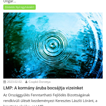
Ungár...
Zöldebb Nyíregyházáért
2023.02.02.
Czapkó Dorottya
LMP: A kormány áruba bocsájtja vizeinket
Az Országgyűlés Fenntartható Fejlődés Bizottságának
rendkívüli ülését kezdeményezi Keresztes László Lóránt, a