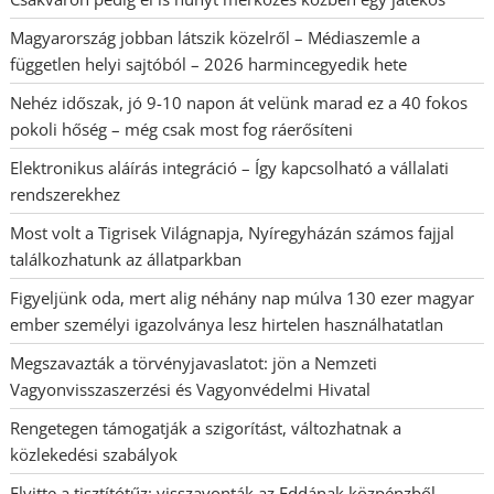
Magyarország jobban látszik közelről – Médiaszemle a
független helyi sajtóból – 2026 harmincegyedik hete
Nehéz időszak, jó 9-10 napon át velünk marad ez a 40 fokos
pokoli hőség – még csak most fog ráerősíteni
Elektronikus aláírás integráció – Így kapcsolható a vállalati
rendszerekhez
Most volt a Tigrisek Világnapja, Nyíregyházán számos fajjal
találkozhatunk az állatparkban
Figyeljünk oda, mert alig néhány nap múlva 130 ezer magyar
ember személyi igazolványa lesz hirtelen használhatatlan
Megszavazták a törvényjavaslatot: jön a Nemzeti
Vagyonvisszaszerzési és Vagyonvédelmi Hivatal
Rengetegen támogatják a szigorítást, változhatnak a
közlekedési szabályok
Elvitte a tisztítótűz: visszavonták az Eddának közpénzből