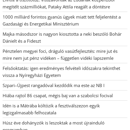
megítélt százmilliókat, Pataky Attila reagált a döntésre
1000 milliárd forintos gyanús ügyek miatt tett feljelentést a
Gazdasági és Energetikai Minisztérium
Majka másodszor is nagyon kiosztotta a neki beszóló Bohár
Dánielt és a Fideszt
Pénztelen megyei foci, dráguló vasútfejlesztés: mire jut és
mire nem jut pénz vidéken – független vidéki lapszemle
Felsőoktatás: igen eredményes felvételi időszakra tekinthet
vissza a Nyíregyházi Egyetem
Szpari–Újpest rangadóval kezdődik ma este az NB I
Hiába rajtol 86 csapat, mégis baj van a szabolcsi focival
Idén is a Mátrába költözik a fesztiválszezon egyik
legizgalmasabb felhozatala
Húsz éve dohányzók is leszoktak a most újrainduló
programban