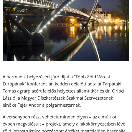
A harmadik helyezésért járó díjat a “Több Zöld Várost
Európának” konferencián kedden délelőtt adta át Tarpataki
Tamás agrárpiacért felelős helyettes államtitkár és dr. Orlóci
László, a Magyar Díszkertészek Szakmai Szervezetének
elnöke Fejér Andor alpolgármesternek.
A versenyben részt vehetett minden olyan – az elmúlt öt
évben megvalósult – projekt, amely a lakókörnyezetben lévő
zöld infrastruktúra hozzáadott értékét megfelelően használja