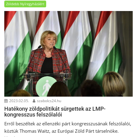
Zöldebb Nyíregyházáért
2023.02.05.
szabolcs24.hu
Hatékony zöldpolitikát sürgettek az LMP-
kongresszus felszólalói
Erről beszéltek az ellenzéki párt kongresszusának felszólalói,
köztük Thomas Waitz, az Európai Zöld Párt társelnöke.