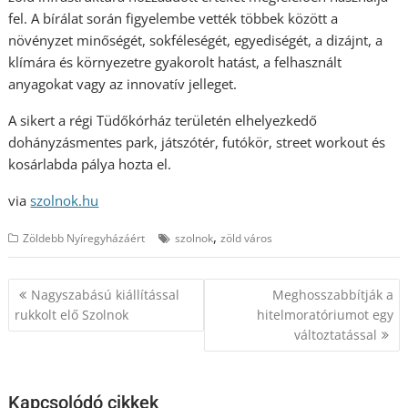
fel. A bírálat során figyelembe vették többek között a
növényzet minőségét, sokféleségét, egyediségét, a dizájnt, a
klímára és környezetre gyakorolt hatást, a felhasznált
anyagokat vagy az innovatív jelleget.
A sikert a régi Tüdőkórház területén elhelyezkedő
dohányzásmentes park, játszótér, futókör, street workout és
kosárlabda pálya hozta el.
via
szolnok.hu
,
Zöldebb Nyíregyházáért
szolnok
zöld város
Bejegyzés
Nagyszabású kiállítással
Meghosszabbítják a
navigáció
rukkolt elő Szolnok
hitelmoratóriumot egy
változtatással
Kapcsolódó cikkek