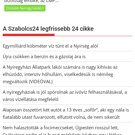
bizottság elnöke, az LMP...
Zöldebb Nyíregyházáért
A Szabolcs24 legfrissebb 24 cikke
Egymilliárd köbméter víz tűnt el a Nyírség alól
Újra csökken a benzin és a gázolaj ára is
A Nyíregyházi Állatpark lakói számára is nagy kihívás az
elhúzódó, intenzív hőhullám, viselkedésük is némileg
megváltozik (VIDEÓVAL)
A nyíregyháziak is jól spórolnak az ivóvíz felhasználásával, a
város vízellátása megfelelő
Alaposan összetört két autót a 13 éves „sofőr”, aki egy nála is
fiatalabb utast fuvarozott, elfutott volna, de nem sikerült
Nem halasztották a focimeccseket, Újpesten rosszul lett,
Csákváron pedig el is hunyt mérkőzés közben egy játékos