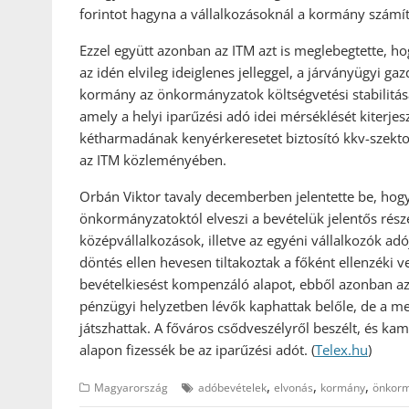
forintot hagyna a vállalkozásoknál a kormány számítá
Ezzel együtt azonban az ITM azt is meglebegtette, 
az idén elvileg ideiglenes jelleggel, a járványügyi g
kormány az önkormányzatok költségvetési stabilitásá
amely a helyi iparűzési adó idei mérséklését kiterj
kétharmadának kenyérkeresetet biztosító kkv-szektor 
az ITM közleményében.
Orbán Viktor tavaly decemberben jelentette be, ho
önkormányzatoktól elveszi a bevételük jelentős részé
középvállalkozások, illetve az egyéni vállalkozók adó
döntés ellen hevesen tiltakoztak a főként ellenzéki
bevételkiesést kompenzáló alapot, ebből azonban az
pénzügyi helyzetben lévők kaphattak belőle, de a me
játszhattak. A főváros csődveszélyről beszélt, és kam
alapon fizessék be az iparűzési adót. (
Telex.hu
)
,
,
,
Magyarország
adóbevételek
elvonás
kormány
önkorm