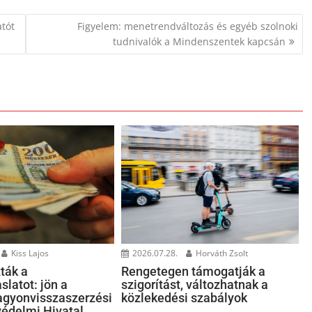
atót
Figyelem: menetrendváltozás és egyéb szolnoki
tudnivalók a Mindenszentek kapcsán
Kiss Lajos
2026.07.28.
Horváth Zsolt
ták a
Rengetegen támogatják a
slatot: jön a
szigorítást, változhatnak a
gyonvisszaszerzési
közlekedési szabályok
édelmi Hivatal