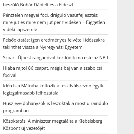
beszóló Bohár Dánielt és a Fideszt
Pénztelen megyei foci, dráguló vasútfejlesztés:
mire jut és mire nem jut pénz vidéken – független
vidéki lapszemle
Felsőoktatás: igen eredményes felvételi időszakra
tekinthet vissza a Nyíregyházi Egyetem
Szpari–Újpest rangadóval kezdődik ma este az NB I
Hiába rajtol 86 csapat, mégis baj van a szabolcsi
focival
Idén is a Mátrába költözik a fesztiválszezon egyik
legizgalmasabb felhozatala
Húsz éve dohányzók is leszoktak a most újrainduló
programban
Közoktatás: A miniszter megtalálta a Klebelsberg
Központ új vezetőjét