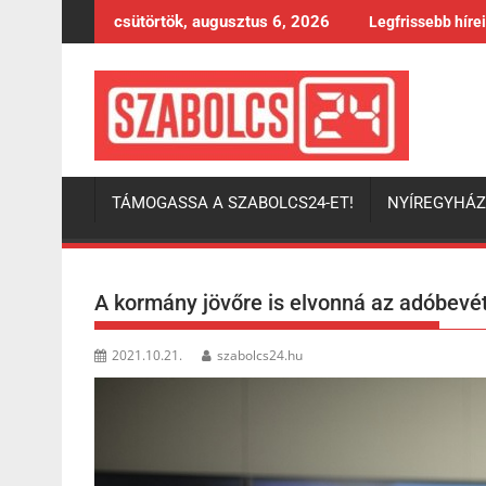
Skip
csütörtök, augusztus 6, 2026
Legfrissebb híre
to
content
TÁMOGASSA A SZABOLCS24-ET!
NYÍREGYHÁ
A kormány jövőre is elvonná az adóbevé
2021.10.21.
szabolcs24.hu