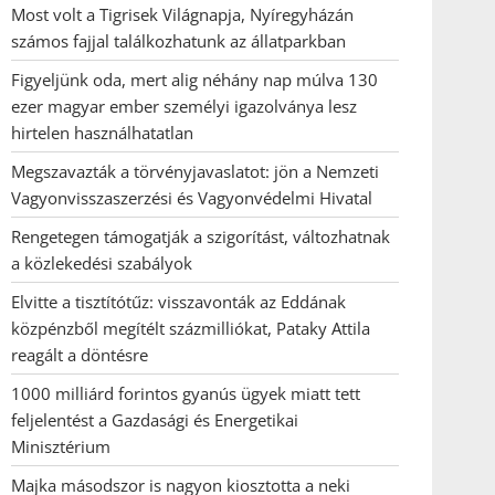
Most volt a Tigrisek Világnapja, Nyíregyházán
számos fajjal találkozhatunk az állatparkban
Figyeljünk oda, mert alig néhány nap múlva 130
ezer magyar ember személyi igazolványa lesz
hirtelen használhatatlan
Megszavazták a törvényjavaslatot: jön a Nemzeti
Vagyonvisszaszerzési és Vagyonvédelmi Hivatal
Rengetegen támogatják a szigorítást, változhatnak
a közlekedési szabályok
Elvitte a tisztítótűz: visszavonták az Eddának
közpénzből megítélt százmilliókat, Pataky Attila
reagált a döntésre
1000 milliárd forintos gyanús ügyek miatt tett
feljelentést a Gazdasági és Energetikai
Minisztérium
Majka másodszor is nagyon kiosztotta a neki