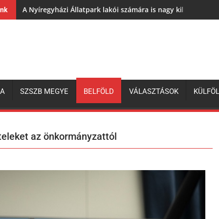
A Nyíregyházi Állatpark lakói számára is nagy kihívás az e
ink
ZA
SZSZB MEGYE
BELFÖLD
VÁLASZTÁSOK
KÜLFÖ
teleket az önkormányzattól