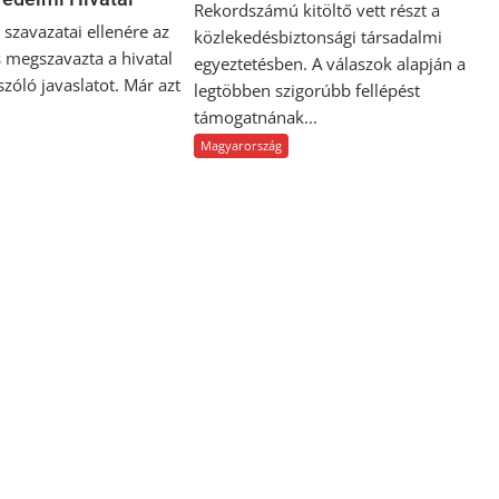
Rekordszámú kitöltő vett részt a
szavazatai ellenére az
közlekedésbiztonsági társadalmi
 megszavazta a hivatal
egyeztetésben. A válaszok alapján a
 szóló javaslatot. Már azt
legtöbben szigorúbb fellépést
támogatnának...
Magyarország