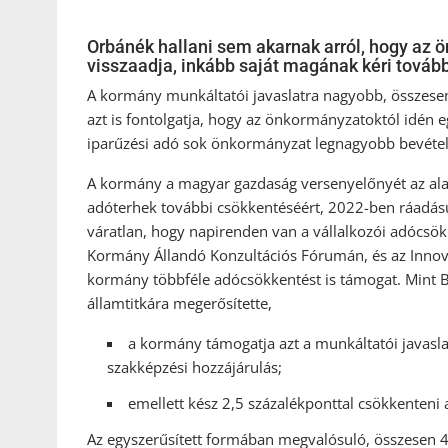
Orbánék hallani sem akarnak arról, hogy az 
visszaadja, inkább saját magának kéri továbbr
A kormány munkáltatói javaslatra nagyobb, összesen
azt is fontolgatja, hogy az önkormányzatoktól idén e
iparűzési adó sok önkormányzat legnagyobb bevétele
A kormány a magyar gazdaság versenyelőnyét az ala
adóterhek további csökkentéséért, 2022-ben ráadásu
váratlan, hogy napirenden van a vállalkozói adócsökk
Kormány Állandó Konzultációs Fórumán, és az Innová
kormány többféle adócsökkentést is támogat. Mint Bod
államtitkára megerősítette,
a kormány támogatja azt a munkáltatói javasla
szakképzési hozzájárulás;
emellett kész 2,5 százalékponttal csökkenteni a
Az egyszerűsített formában megvalósuló, összesen 