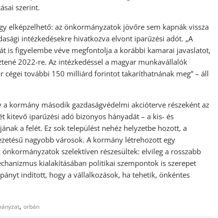
sai szerint.
hogy elképzelhető: az önkormányzatok jövőre sem kapnák vissza
azdasági intézkedésekre hivatkozva elvont iparűzési adót. „A
t is figyelembe véve megfontolja a korábbi kamarai javaslatot,
esztené 2022-re. Az intézkedéssel a magyar munkavállalók
cégei további 150 milliárd forintot takaríthatnának meg” – áll
gy a kormány második gazdaságvédelmi akcióterve részeként az
t kitevő iparűzési adó bizonyos hányadát – a kis- és
jának a felét. Ez sok települést nehéz helyzetbe hozott, a
 vezetésű nagyobb városok. A kormány létrehozott egy
 önkormányzatok szelektíven részesültek: elvileg a rosszabb
chanizmus kialakításában politikai szempontok is szerepet
pányt indított, hogy a vállalkozások, ha tehetik, önkéntes
,
ányzat
orbán