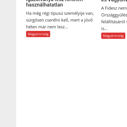
használhatatlan
A Fidesz nem 
Ha még régi típusú személyije van,
Országgyűlés
sürgősen cserélni kell, mert a jövő
felállításáról
héten már nem lesz...
is...
Magyarország
Magyarország