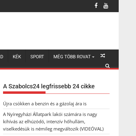
lhúzódó, intenzív hőhullám, viselkedésük is némileg megváltozik 
LD
KÉK
SPORT
MÉG TÖBB ROVAT
A Szabolcs24 legfrissebb 24 cikke
Újra csökken a benzin és a gázolaj ára is
A Nyíregyházi Állatpark lakói számára is nagy
kihívás az elhúzódó, intenzív hőhullám,
viselkedésük is némileg megváltozik (VIDEÓVAL)