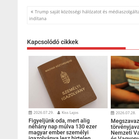
Bejegyzés
Trump saját közösségi hálózatot és médiaszolgált
navigáció
indítana
Kapcsolódó cikkek
2026.07.29.
Kiss Lajos
2026.07.28.
Figyeljünk oda, mert alig
Megszavaz
néhány nap múlva 130 ezer
törvényjava
magyar ember személyi
Nemzeti Va
igazolványa lesz hirtelen
és Vagyonv