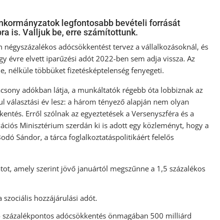
önkormányzatok legfontosabb bevételi forrását
a is. Valljuk be, erre számítottunk.
 négyszázalékos adócsökkentést tervez a vállalkozásoknál, és
gy évre elvett iparűzési adót 2022-ben sem adja vissza. Az
, nélküle többüket fizetésképtelenség fenyegeti.
csony adókban látja, a munkáltatók régebb óta lobbiznak az
l választási év lesz: a három tényező alapján nem olyan
entés. Erről szólnak az egyeztetések a Versenyszféra és a
ciós Minisztérium szerdán ki is adott egy közleményt, hogy a
ó Sándor, a tárca foglalkoztatáspolitikáért felelős
tot, amely szerint jövő januártól megszűnne a 1,5 százalékos
 szociális hozzájárulási adót.
4 százalékpontos adócsökkentés önmagában 500 milliárd