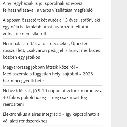
A nyíregyháziak is jól spórolnak az ivóvíz
felhasználásával, a város vízellátása megfelelő
Alaposan összetört két autót a 13 éves „sofőr”, aki
egy nála is fiatalabb utast fuvarozott, elfutott
volna, de nem sikerült
Nem halasztották a focimeccseket, Újpesten
rosszul lett, Csákváron pedig el is hunyt mérkőzés
közben egy játékos
Magyarország jobban látszik közelről –
Médiaszemle a független helyi sajtóból – 2026
harmincegyedik hete
Nehéz időszak, jó 9-10 napon át velünk marad ez a
40 fokos pokoli hőség – még csak most fog
ráerősíteni
Elektronikus aláírás integráció – Így kapcsolható a
vállalati rendszerekhez