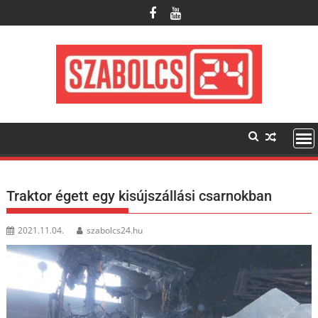
Skip
to
content
Traktor égett egy kisújszállási csarnokban
2021.11.04.
szabolcs24.hu