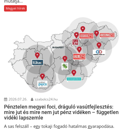
mutatja...
Megyei hírek
2026.07.26.
szabolcs24.hu
Pénztelen megyei foci, dráguló vasútfejlesztés:
mire jut és mire nem jut pénz vidéken – független
vidéki lapszemle
A sas felszáll – egy tokaji fogadó hatalmas gyarapodása.