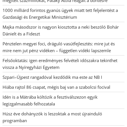
megítélt százmilliókat, Pataky Attila reagált a döntésre
1000 milliárd forintos gyanús ügyek miatt tett feljelentést a
Gazdasági és Energetikai Minisztérium
Majka másodszor is nagyon kiosztotta a neki beszóló Bohár
Dánielt és a Fideszt
Pénztelen megyei foci, dráguló vasútfejlesztés: mire jut és
mire nem jut pénz vidéken – független vidéki lapszemle
Felsőoktatás: igen eredményes felvételi időszakra tekinthet
vissza a Nyíregyházi Egyetem
Szpari–Újpest rangadóval kezdődik ma este az NB I
Hiába rajtol 86 csapat, mégis baj van a szabolcsi focival
Idén is a Mátrába költözik a fesztiválszezon egyik
legizgalmasabb felhozatala
Húsz éve dohányzók is leszoktak a most újrainduló
programban