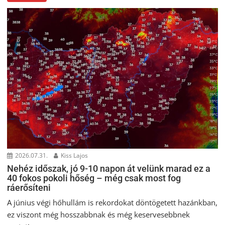
2026.07.31.
Kiss Lajos
Nehéz időszak, jó 9-10 napon át velünk marad ez a
40 fokos pokoli hőség – még csak most fog
ráerősíteni
A június végi hőhullám is rekordokat döntögetett hazánkban,
ez viszont még hosszabbnak és még keservesebbnek