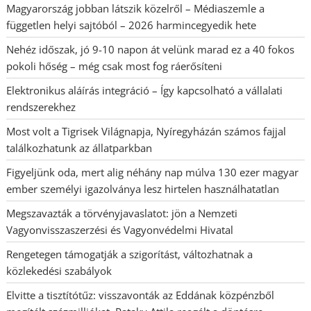
Magyarország jobban látszik közelről – Médiaszemle a
független helyi sajtóból – 2026 harmincegyedik hete
Nehéz időszak, jó 9-10 napon át velünk marad ez a 40 fokos
pokoli hőség – még csak most fog ráerősíteni
Elektronikus aláírás integráció – Így kapcsolható a vállalati
rendszerekhez
Most volt a Tigrisek Világnapja, Nyíregyházán számos fajjal
találkozhatunk az állatparkban
Figyeljünk oda, mert alig néhány nap múlva 130 ezer magyar
ember személyi igazolványa lesz hirtelen használhatatlan
Megszavazták a törvényjavaslatot: jön a Nemzeti
Vagyonvisszaszerzési és Vagyonvédelmi Hivatal
Rengetegen támogatják a szigorítást, változhatnak a
közlekedési szabályok
Elvitte a tisztítótűz: visszavonták az Eddának közpénzből