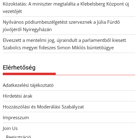
Közoktatás: A miniszter megtalálta a Klebelsberg Központ új
vezetőjét
Nyilvános pódiumbeszélgetést szerveznek a Júlia Fürdő
jövőjéről Nyíregyházán
Elveszett a mentelmi jog, újraindult a parlamentből kiesett
Szabolcs megyei fideszes Simon Miklós büntetőügye
Elérhetőség
Adatkezelési tájékoztató
Hirdetési árak
Hozzászólási és Moderálási Szabályzat
Impresszum
Join Us
Regisztráció