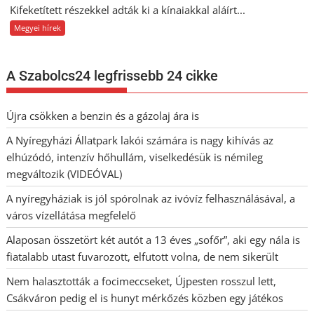
Kifeketített részekkel adták ki a kínaiakkal aláírt...
Megyei hírek
A Szabolcs24 legfrissebb 24 cikke
Újra csökken a benzin és a gázolaj ára is
A Nyíregyházi Állatpark lakói számára is nagy kihívás az
elhúzódó, intenzív hőhullám, viselkedésük is némileg
megváltozik (VIDEÓVAL)
A nyíregyháziak is jól spórolnak az ivóvíz felhasználásával, a
város vízellátása megfelelő
Alaposan összetört két autót a 13 éves „sofőr”, aki egy nála is
fiatalabb utast fuvarozott, elfutott volna, de nem sikerült
Nem halasztották a focimeccseket, Újpesten rosszul lett,
Csákváron pedig el is hunyt mérkőzés közben egy játékos