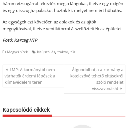
három vízsugárral fékezték meg a lángokat, illetve egy oxigén
és egy disszugáz-palackot hoztak ki, melyet nem ért hőhatás.
Az egységek ezt követően az ablakok és az ajtók
megnyitásával, illetve ventilátorral átszellőztették az épületet.
Fotó: Karcag HTP
,
,
Megyei hírek
kisújszállás
traktor
tűz
Bejegyzés
LMP: A kormánytól nem
Átgondolhatja a kormány a
navigáció
várhatók érdemi lépések a
kötelezővé tehető oltásokról
klímavédelem terén
szóló rendelet
visszavonását
Kapcsolódó cikkek