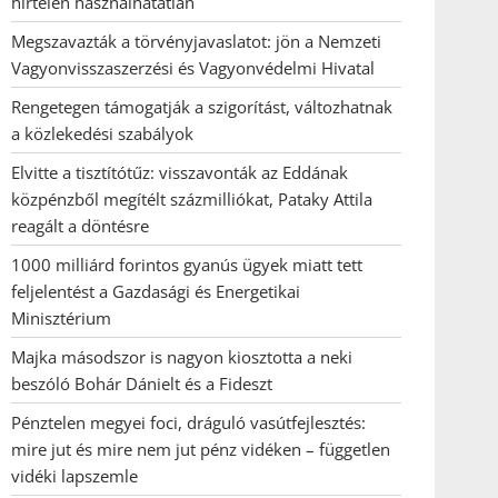
hirtelen használhatatlan
Megszavazták a törvényjavaslatot: jön a Nemzeti
Vagyonvisszaszerzési és Vagyonvédelmi Hivatal
Rengetegen támogatják a szigorítást, változhatnak
a közlekedési szabályok
Elvitte a tisztítótűz: visszavonták az Eddának
közpénzből megítélt százmilliókat, Pataky Attila
reagált a döntésre
1000 milliárd forintos gyanús ügyek miatt tett
feljelentést a Gazdasági és Energetikai
Minisztérium
Majka másodszor is nagyon kiosztotta a neki
beszóló Bohár Dánielt és a Fideszt
Pénztelen megyei foci, dráguló vasútfejlesztés:
mire jut és mire nem jut pénz vidéken – független
vidéki lapszemle