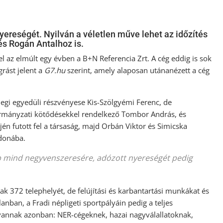
ereségét. Nyilván a véletlen műve lehet az időzítés
és Rogán Antalhoz is.
l az elmúlt egy évben a B+N Referencia Zrt. A cég eddig is sok
grást jelent a
G7.hu
szerint, amely alaposan utánanézett a cég
legi egyedüli részvényese Kis-Szölgyémi Ferenc, de
ormányzati kötődésekkel rendelkező Tombor András, és
jén futott fel a társaság, majd Orbán Viktor és Simicska
jdonába.
bb mind negyvenszeresére, adózott nyereségét pedig
ak 372 telephelyét, de felújítási és karbantartási munkákat és
anban, a Fradi népligeti sportpályáin pedig a teljes
 vannak azonban: NER-cégeknek, hazai nagyválallatoknak,