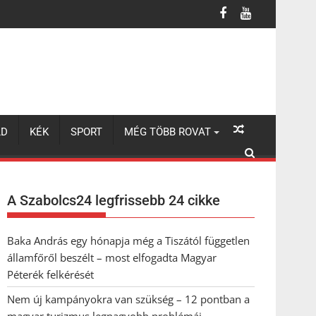
turizmus legnagyobb problémái
LD
KÉK
SPORT
MÉG TÖBB ROVAT
A Szabolcs24 legfrissebb 24 cikke
Baka András egy hónapja még a Tiszától független
államfőről beszélt – most elfogadta Magyar
Péterék felkérését
Nem új kampányokra van szükség – 12 pontban a