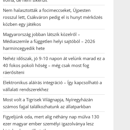
volna, de nem sikerült
Nem halasztották a focimeccseket, Újpesten
rosszul lett, Csákváron pedig el is hunyt mérkőzés
közben egy játékos
Magyarország jobban látszik közelről –
Médiaszemle a független helyi sajtóból – 2026
harmincegyedik hete
Nehéz időszak, jó 9-10 napon át velünk marad ez a
40 fokos pokoli hőség – még csak most fog
ráerősíteni
Elektronikus aláírás integráció – Így kapcsolható a
vállalati rendszerekhez
Most volt a Tigrisek Világnapja, Nyíregyházán
számos fajjal találkozhatunk az állatparkban
Figyeljünk oda, mert alig néhány nap múlva 130
ezer magyar ember személyi igazolványa lesz