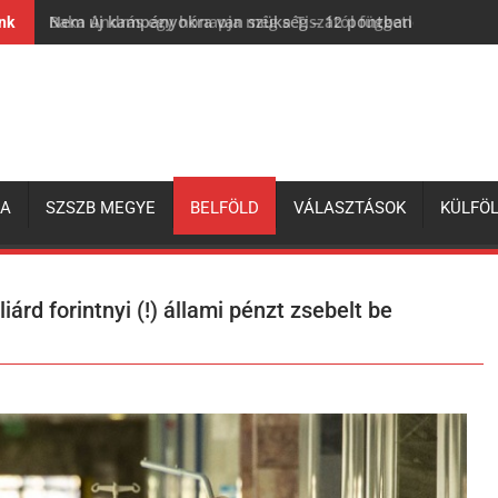
Nem új kampányokra van szükség – 12 pontban a magyar 
ink
ZA
SZSZB MEGYE
BELFÖLD
VÁLASZTÁSOK
KÜLFÖ
árd forintnyi (!) állami pénzt zsebelt be