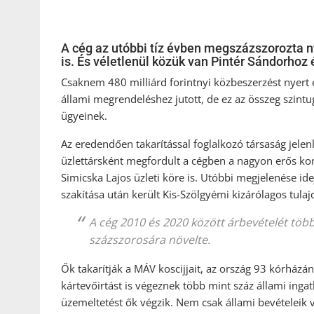
A cég az utóbbi tíz évben megszázszorozta ny
is. És véletlenül közük van Pintér Sándorhoz 
Csaknem 480 milliárd forintnyi közbeszerzést nyert e
állami megrendeléshez jutott, de ez az összeg szintu
ügyeinek.
Az eredendően takarítással foglalkozó társaság jelen
üzlettársként megfordult a cégben a nagyon erős k
Simicska Lajos üzleti köre is. Utóbbi megjelenése ide
szakítása után került Kis-Szölgyémi kizárólagos tula
A cég 2010 és 2020 között árbevételét tö
százszorosára növelte.
Ők takarítják a MÁV koscijjait, az ország 93 kórházán
kártevőirtást is végeznek több mint száz állami ingatl
üzemeltetést ők végzik. Nem csak állami bevételeik