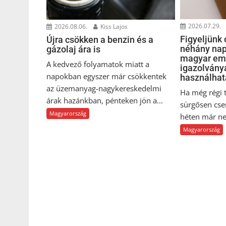
2026.07.29.
2026.08.06.
Kiss Lajos
Figyeljünk 
Újra csökken a benzin és a
néhány nap
gázolaj ára is
magyar em
A kedvező folyamatok miatt a
igazolványa
napokban egyszer már csökkentek
használhat
az üzemanyag-nagykereskedelmi
Ha még régi 
árak hazánkban, pénteken jön a...
sürgősen cser
Magyarország
héten már ne
Magyarország