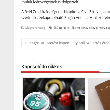
multik leánycégeinek is dolgoztak.
A B+N Zrt. közös céget is birtokol a Civil Zrt.-vel, 
szerint összekapcsolható Rogán Antal, a Miniszterelnö
,
,
,
,
Magyarország
480 milliárd
állami pénz
cég
pintér
ro
Bejegyzés
Rangos kitüntetést kapott Putyintól Szijjártó Péter
navigáció
Kapcsolódó cikkek