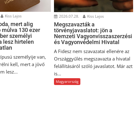
Kiss Lajos
2026.07.28.
Kiss Lajos
oda, mert alig
Megszavazták a
 múlva 130 ezer
törvényjavaslatot: jön a
ber személyi
Nemzeti Vagyonvisszaszerzési
 lesz hirtelen
és Vagyonvédelmi Hivatal
atlan
A Fidesz nem szavazatai ellenére az
típusú személyije van,
Országgyűlés megszavazta a hivatal
élni kell, mert a jövő
felállításáról szóló javaslatot. Már azt
m lesz...
is...
Magyarország