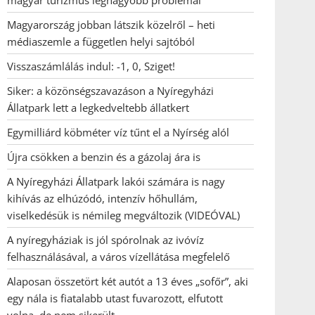
magyar turizmus legnagyobb problémái
Magyarország jobban látszik közelről – heti
médiaszemle a független helyi sajtóból
Visszaszámlálás indul: -1, 0, Sziget!
Siker: a közönségszavazáson a Nyíregyházi
Állatpark lett a legkedveltebb állatkert
Egymilliárd köbméter víz tűnt el a Nyírség alól
Újra csökken a benzin és a gázolaj ára is
A Nyíregyházi Állatpark lakói számára is nagy
kihívás az elhúzódó, intenzív hőhullám,
viselkedésük is némileg megváltozik (VIDEÓVAL)
A nyíregyháziak is jól spórolnak az ivóvíz
felhasználásával, a város vízellátása megfelelő
Alaposan összetört két autót a 13 éves „sofőr”, aki
egy nála is fiatalabb utast fuvarozott, elfutott