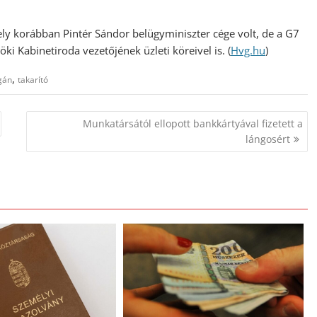
amely korábban Pintér Sándor belügyminiszter cége volt, de a G7
ki Kabinetiroda vezetőjének üzleti köreivel is. (
Hvg.hu
)
,
gán
takarító
Munkatársától ellopott bankkártyával fizetett a
lángosért