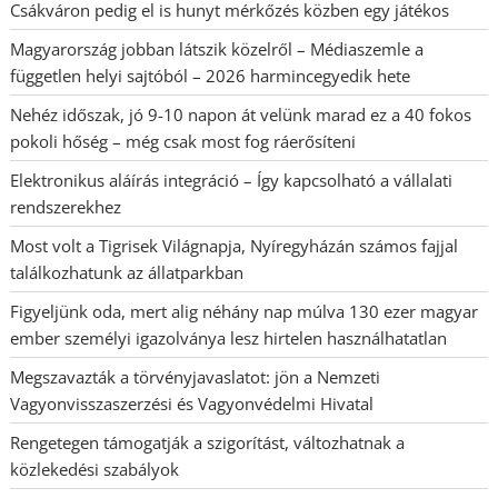
Csákváron pedig el is hunyt mérkőzés közben egy játékos
Magyarország jobban látszik közelről – Médiaszemle a
független helyi sajtóból – 2026 harmincegyedik hete
Nehéz időszak, jó 9-10 napon át velünk marad ez a 40 fokos
pokoli hőség – még csak most fog ráerősíteni
Elektronikus aláírás integráció – Így kapcsolható a vállalati
rendszerekhez
Most volt a Tigrisek Világnapja, Nyíregyházán számos fajjal
találkozhatunk az állatparkban
Figyeljünk oda, mert alig néhány nap múlva 130 ezer magyar
ember személyi igazolványa lesz hirtelen használhatatlan
Megszavazták a törvényjavaslatot: jön a Nemzeti
Vagyonvisszaszerzési és Vagyonvédelmi Hivatal
Rengetegen támogatják a szigorítást, változhatnak a
közlekedési szabályok