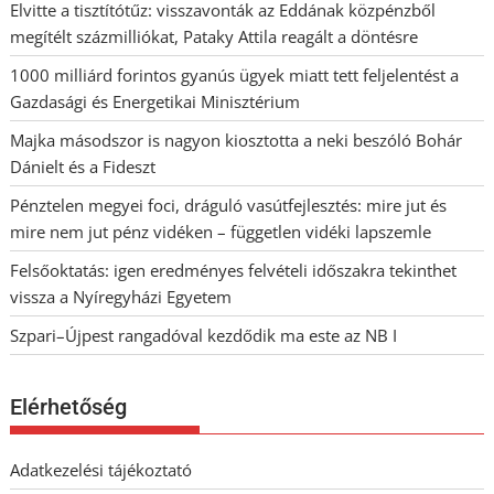
Elvitte a tisztítótűz: visszavonták az Eddának közpénzből
megítélt százmilliókat, Pataky Attila reagált a döntésre
1000 milliárd forintos gyanús ügyek miatt tett feljelentést a
Gazdasági és Energetikai Minisztérium
Majka másodszor is nagyon kiosztotta a neki beszóló Bohár
Dánielt és a Fideszt
Pénztelen megyei foci, dráguló vasútfejlesztés: mire jut és
mire nem jut pénz vidéken – független vidéki lapszemle
Felsőoktatás: igen eredményes felvételi időszakra tekinthet
vissza a Nyíregyházi Egyetem
Szpari–Újpest rangadóval kezdődik ma este az NB I
Elérhetőség
Adatkezelési tájékoztató