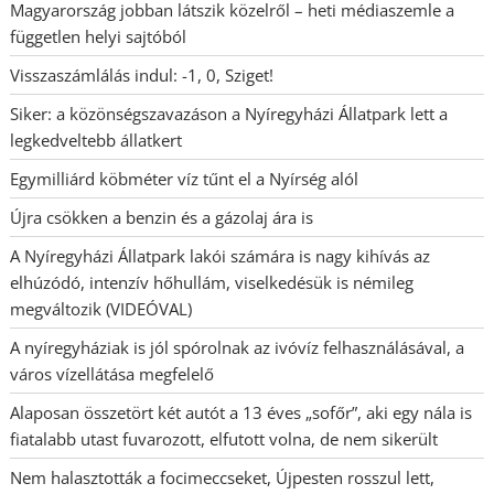
Magyarország jobban látszik közelről – heti médiaszemle a
független helyi sajtóból
Visszaszámlálás indul: -1, 0, Sziget!
Siker: a közönségszavazáson a Nyíregyházi Állatpark lett a
legkedveltebb állatkert
Egymilliárd köbméter víz tűnt el a Nyírség alól
Újra csökken a benzin és a gázolaj ára is
A Nyíregyházi Állatpark lakói számára is nagy kihívás az
elhúzódó, intenzív hőhullám, viselkedésük is némileg
megváltozik (VIDEÓVAL)
A nyíregyháziak is jól spórolnak az ivóvíz felhasználásával, a
város vízellátása megfelelő
Alaposan összetört két autót a 13 éves „sofőr”, aki egy nála is
fiatalabb utast fuvarozott, elfutott volna, de nem sikerült
Nem halasztották a focimeccseket, Újpesten rosszul lett,