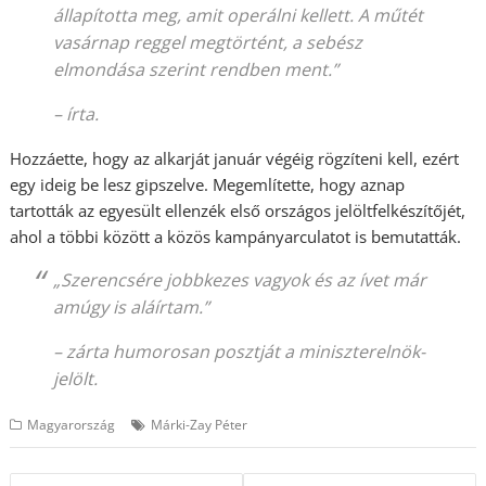
állapította meg, amit operálni kellett. A műtét
vasárnap reggel megtörtént, a sebész
elmondása szerint rendben ment.”
– írta.
Hozzáette, hogy az alkarját január végéig rögzíteni kell, ezért
egy ideig be lesz gipszelve. Megemlítette, hogy aznap
tartották az egyesült ellenzék első országos jelöltfelkészítőjét,
ahol a többi között a közös kampányarculatot is bemutatták.
„Szerencsére jobbkezes vagyok és az ívet már
amúgy is aláírtam.”
– zárta humorosan posztját a miniszterelnök-
jelölt.
Magyarország
Márki-Zay Péter
Bejegyzés