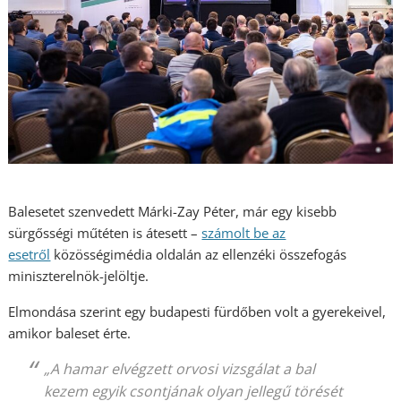
Balesetet szenvedett Márki-Zay Péter, már egy kisebb
sürgősségi műtéten is átesett –
számolt be az
esetről
közösségimédia oldalán az ellenzéki összefogás
miniszterelnök-jelöltje.
Elmondása szerint egy budapesti fürdőben volt a gyerekeivel,
amikor baleset érte.
„A hamar elvégzett orvosi vizsgálat a bal
kezem egyik csontjának olyan jellegű törését