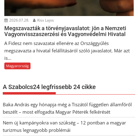
2026.07.28.
Kiss Lajos
Megszavazták a törvényjavaslatot: jön a Nemzeti
Vagyonvisszaszerzési és Vagyonvédelmi Hivatal
A Fidesz nem szavazatai ellenére az Országgyűlés
megszavazta a hivatal felállításáról szóló javaslatot. Már azt
is...
Magyarország
A Szabolcs24 legfrissebb 24 cikke
Baka András egy hónapja még a Tiszától független államfőről
beszélt – most elfogadta Magyar Péterék felkérését
Nem új kampányokra van szükség – 12 pontban a magyar
turizmus legnagyobb problémái