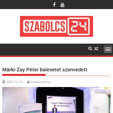
Skip
to
content
Márki-Zay Péter balesetet szenvedett
2021.12.19.
szabolcs24.hu