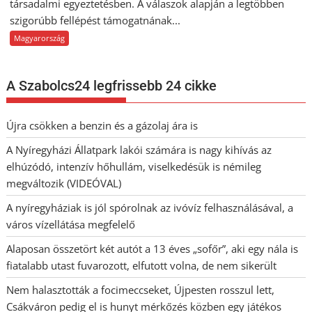
társadalmi egyeztetésben. A válaszok alapján a legtöbben
szigorúbb fellépést támogatnának...
Magyarország
A Szabolcs24 legfrissebb 24 cikke
Újra csökken a benzin és a gázolaj ára is
A Nyíregyházi Állatpark lakói számára is nagy kihívás az
elhúzódó, intenzív hőhullám, viselkedésük is némileg
megváltozik (VIDEÓVAL)
A nyíregyháziak is jól spórolnak az ivóvíz felhasználásával, a
város vízellátása megfelelő
Alaposan összetört két autót a 13 éves „sofőr”, aki egy nála is
fiatalabb utast fuvarozott, elfutott volna, de nem sikerült
Nem halasztották a focimeccseket, Újpesten rosszul lett,
Csákváron pedig el is hunyt mérkőzés közben egy játékos