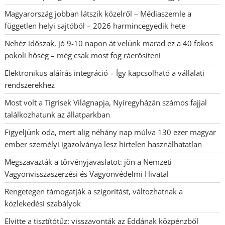
Magyarország jobban látszik közelről – Médiaszemle a
független helyi sajtóból – 2026 harmincegyedik hete
Nehéz időszak, jó 9-10 napon át velünk marad ez a 40 fokos
pokoli hőség – még csak most fog ráerősíteni
Elektronikus aláírás integráció – Így kapcsolható a vállalati
rendszerekhez
Most volt a Tigrisek Világnapja, Nyíregyházán számos fajjal
találkozhatunk az állatparkban
Figyeljünk oda, mert alig néhány nap múlva 130 ezer magyar
ember személyi igazolványa lesz hirtelen használhatatlan
Megszavazták a törvényjavaslatot: jön a Nemzeti
Vagyonvisszaszerzési és Vagyonvédelmi Hivatal
Rengetegen támogatják a szigorítást, változhatnak a
közlekedési szabályok
Elvitte a tisztítótűz: visszavonták az Eddának közpénzből