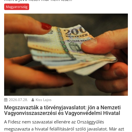
Magyarország
2026.07.28.
Kiss Lajos
Megszavazták a törvényjavaslatot: jön a Nemzeti
Vagyonvisszaszerzési és Vagyonvédelmi Hivatal
A Fidesz nem szavazatai ellenére az Országgyűlés
megszavazta a hivatal felállításáról szóló javaslatot. Már azt