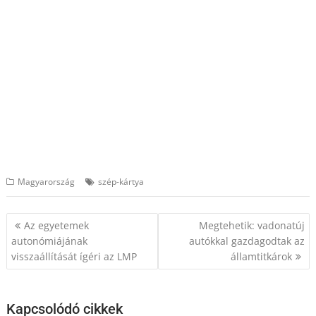
Magyarország
szép-kártya
Bejegyzés
Az egyetemek
Megtehetik: vadonatúj
navigáció
autonómiájának
autókkal gazdagodtak az
visszaállítását ígéri az LMP
államtitkárok
Kapcsolódó cikkek