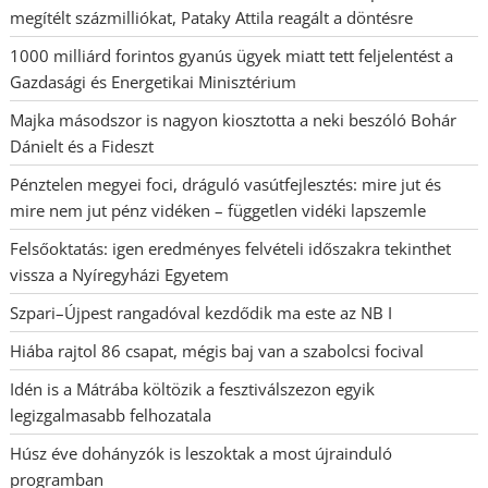
megítélt százmilliókat, Pataky Attila reagált a döntésre
1000 milliárd forintos gyanús ügyek miatt tett feljelentést a
Gazdasági és Energetikai Minisztérium
Majka másodszor is nagyon kiosztotta a neki beszóló Bohár
Dánielt és a Fideszt
Pénztelen megyei foci, dráguló vasútfejlesztés: mire jut és
mire nem jut pénz vidéken – független vidéki lapszemle
Felsőoktatás: igen eredményes felvételi időszakra tekinthet
vissza a Nyíregyházi Egyetem
Szpari–Újpest rangadóval kezdődik ma este az NB I
Hiába rajtol 86 csapat, mégis baj van a szabolcsi focival
Idén is a Mátrába költözik a fesztiválszezon egyik
legizgalmasabb felhozatala
Húsz éve dohányzók is leszoktak a most újrainduló
programban