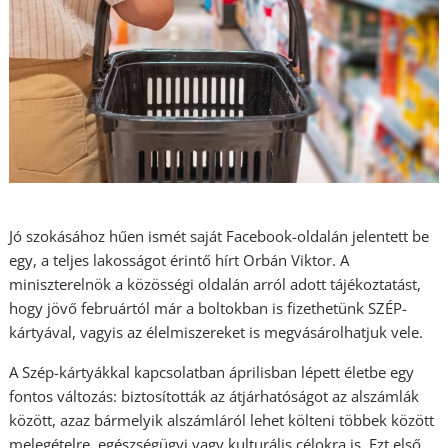
Jó szokásához hűen ismét saját Facebook-oldalán jelentett be
egy, a teljes lakosságot érintő hírt Orbán Viktor. A
miniszterelnök a közösségi oldalán arról adott tájékoztatást,
hogy jövő februártól már a boltokban is fizethetünk SZÉP-
kártyával, vagyis az élelmiszereket is megvásárolhatjuk vele.
A Szép-kártyákkal kapcsolatban áprilisban lépett életbe egy
fontos változás: biztosították az átjárhatóságot az alszámlák
között, azaz bármelyik alszámláról lehet költeni többek között
melegételre, egészségügyi vagy kulturális célokra is. Ezt első