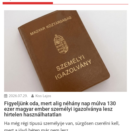
2026.07.29.
Kiss Lajos
Figyeljünk oda, mert alig néhány nap múlva 130
ezer magyar ember személyi igazolványa lesz
hirtelen használhatatlan
Ha még régi típusú személyije van, sürgősen cserélni kell,
mert a jövő héten már nem lesz...