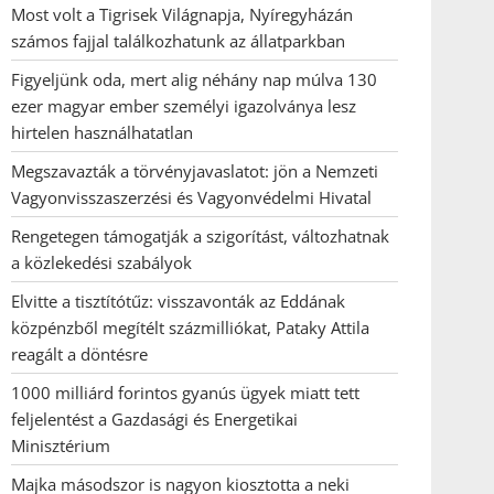
Most volt a Tigrisek Világnapja, Nyíregyházán
számos fajjal találkozhatunk az állatparkban
Figyeljünk oda, mert alig néhány nap múlva 130
ezer magyar ember személyi igazolványa lesz
hirtelen használhatatlan
Megszavazták a törvényjavaslatot: jön a Nemzeti
Vagyonvisszaszerzési és Vagyonvédelmi Hivatal
Rengetegen támogatják a szigorítást, változhatnak
a közlekedési szabályok
Elvitte a tisztítótűz: visszavonták az Eddának
közpénzből megítélt százmilliókat, Pataky Attila
reagált a döntésre
1000 milliárd forintos gyanús ügyek miatt tett
feljelentést a Gazdasági és Energetikai
Minisztérium
Majka másodszor is nagyon kiosztotta a neki