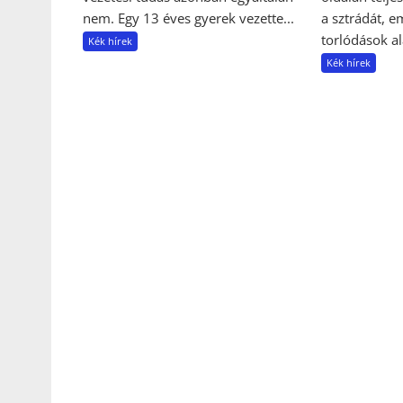
a sztrádát, e
nem. Egy 13 éves gyerek vezette...
torlódások ala
Kék hírek
Kék hírek