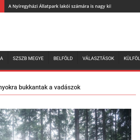
A Nyíregyházi Állatpark lakói számára is nagy kihívás az elh
ZA
SZSZB MEGYE
BELFÖLD
VÁLASZTÁSOK
KÜLFÖ
nyokra bukkantak a vadászok