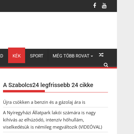
úzódó, intenzív hőhullám, viselkedésük is némileg megváltozik (VI
LD
KÉK
SPORT
MÉG TÖBB ROVAT
A Szabolcs24 legfrissebb 24 cikke
Újra csökken a benzin és a gázolaj ára is
A Nyíregyházi Állatpark lakói számára is nagy
kihívás az elhúzódó, intenzív hőhullám,
viselkedésük is némileg megváltozik (VIDEÓVAL)