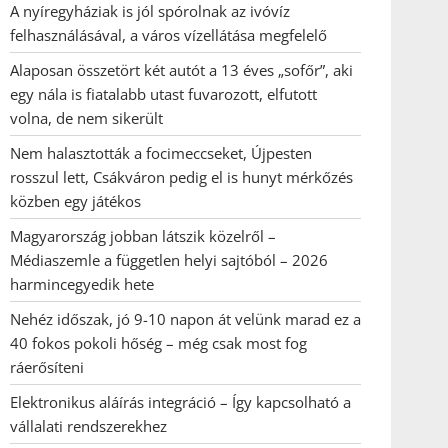
A nyíregyháziak is jól spórolnak az ivóvíz
felhasználásával, a város vízellátása megfelelő
Alaposan összetört két autót a 13 éves „sofőr”, aki
egy nála is fiatalabb utast fuvarozott, elfutott
volna, de nem sikerült
Nem halasztották a focimeccseket, Újpesten
rosszul lett, Csákváron pedig el is hunyt mérkőzés
közben egy játékos
Magyarország jobban látszik közelről –
Médiaszemle a független helyi sajtóból – 2026
harmincegyedik hete
Nehéz időszak, jó 9-10 napon át velünk marad ez a
40 fokos pokoli hőség – még csak most fog
ráerősíteni
Elektronikus aláírás integráció – Így kapcsolható a
vállalati rendszerekhez