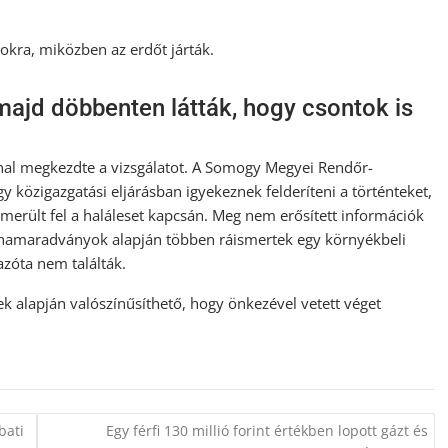
ra, miközben az erdőt járták.
 majd döbbenten látták, hogy csontok is
nnal megkezdte a vizsgálatot. A Somogy Megyei Rendőr-
y közigazgatási eljárásban igyekeznek felderíteni a történteket,
rült fel a haláleset kapcsán. Meg nem erősített információk
a ruhamaradványok alapján többen ráismertek egy környékbeli
 azóta nem találták.
ek alapján valószínűsíthető, hogy önkezével vetett véget
bati
Egy férfi 130 millió forint értékben lopott gázt és