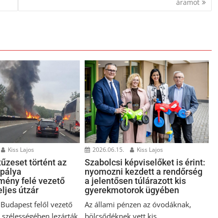
áramot
Kiss Lajos
2026.06.15.
Kiss Lajos
űzeset történt az
Szabolcsi képviselőket is érint:
pálya
nyomozni kezdett a rendőrség
ény felé vezető
a jelentősen túlárazott kis
eljes útzár
gyerekmotorok ügyében
 Budapest felől vezető
Az állami pénzen az óvodáknak,
s szélességében lezárták
bölcsődéknek vett kis