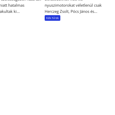
miatt hatalmas
nyuszimotorokat véletlenül csak
kultak ki...
Herczeg Zsolt, Pócs János és...
Kék hírek