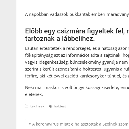
A napokban vadászok bukkantak emberi maradványok
Előbb egy csizmára figyeltek fel,
tartoznak a lábbelihez.
Ezután értesítették a rendőrséget, és a hatóság azo
főkapitányság azt az információt adta a sajtónak, hog
vagyis idegenkezűség, bűncselekmény gyanúja nem me
szerint sikerült azonosítani a holttestet, ugyanis 
férfire, aki két évvel ezelőtt karácsonykor tűnt el, és
Neki már máskor is volt öngyilkossági kísérlete, enn
életének.
Kék hírek
holttest
Bejegyzés
A koronavírus miatt elhalasztották a Szolnok szom