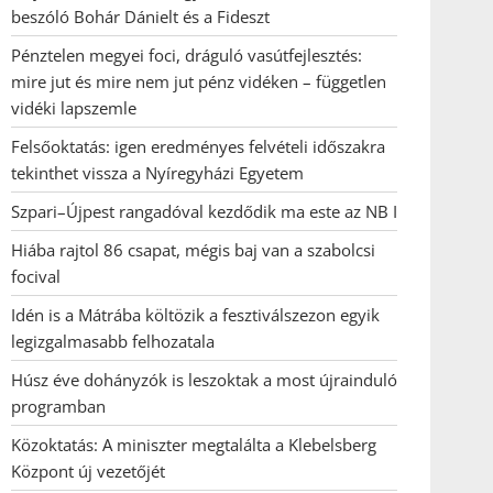
beszóló Bohár Dánielt és a Fideszt
Pénztelen megyei foci, dráguló vasútfejlesztés:
mire jut és mire nem jut pénz vidéken – független
vidéki lapszemle
Felsőoktatás: igen eredményes felvételi időszakra
tekinthet vissza a Nyíregyházi Egyetem
Szpari–Újpest rangadóval kezdődik ma este az NB I
Hiába rajtol 86 csapat, mégis baj van a szabolcsi
focival
Idén is a Mátrába költözik a fesztiválszezon egyik
legizgalmasabb felhozatala
Húsz éve dohányzók is leszoktak a most újrainduló
programban
Közoktatás: A miniszter megtalálta a Klebelsberg
Központ új vezetőjét