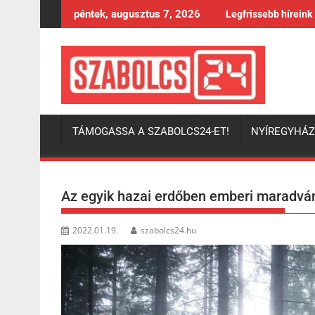
Skip
péntek, augusztus 7, 2026
Legfrissebb híreink
to
content
TÁMOGASSA A SZABOLCS24-ET!
NYÍREGYHÁ
Az egyik hazai erdőben emberi maradvá
2022.01.19.
szabolcs24.hu