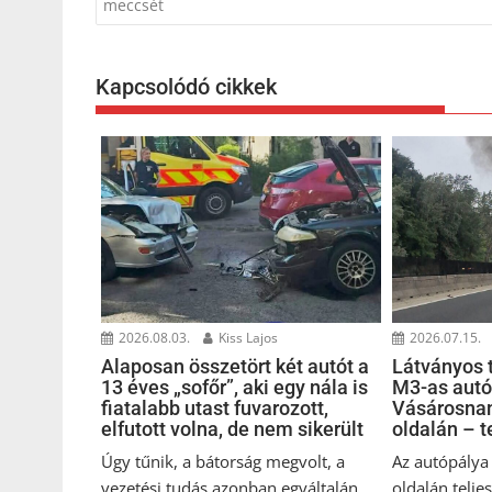
navigáció
meccsét
Kapcsolódó cikkek
2026.07.15.
2026.08.03.
Kiss Lajos
Látványos t
Alaposan összetört két autót a
M3-as autó
13 éves „sofőr”, aki egy nála is
Vásárosnam
fiatalabb utast fuvarozott,
oldalán – t
elfutott volna, de nem sikerült
Az autópálya
Úgy tűnik, a bátorság megvolt, a
oldalán telje
vezetési tudás azonban egyáltalán