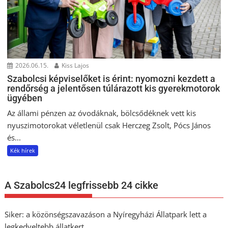
2026.06.15.
Kiss Lajos
Szabolcsi képviselőket is érint: nyomozni kezdett a
rendőrség a jelentősen túlárazott kis gyerekmotorok
ügyében
Az állami pénzen az óvodáknak, bölcsődéknek vett kis
nyuszimotorokat véletlenül csak Herczeg Zsolt, Pócs János
és...
Kék hírek
A Szabolcs24 legfrissebb 24 cikke
Siker: a közönségszavazáson a Nyíregyházi Állatpark lett a
legkedveltebb állatkert