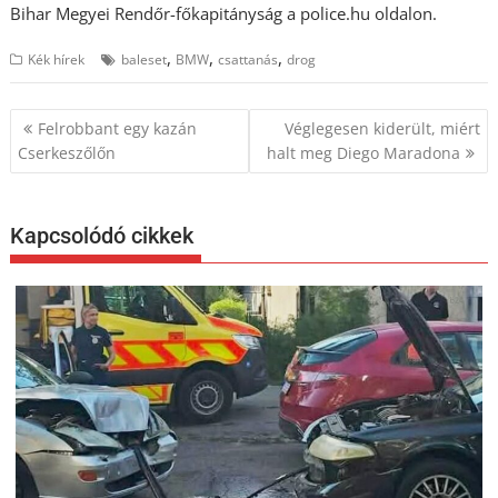
Bihar Megyei Rendőr-főkapitányság a police.hu oldalon.
,
,
,
Kék hírek
baleset
BMW
csattanás
drog
Bejegyzés
Felrobbant egy kazán
Véglegesen kiderült, miért
navigáció
Cserkeszőlőn
halt meg Diego Maradona
Kapcsolódó cikkek