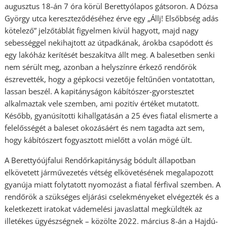
augusztus 18-án 7 óra körül Berettyólapos gátsoron. A Dózsa
György utca kereszteződéséhez érve egy „Állj! Elsőbbség adás
kötelező” jelzőtáblát figyelmen kívül hagyott, majd nagy
sebességgel nekihajtott az útpadkának, árokba csapódott és
egy lakóház kerítését beszakítva állt meg. A balesetben senki
nem sérült meg, azonban a helyszínre érkező rendőrök
észrevették, hogy a gépkocsi vezetője feltűnően vontatottan,
lassan beszél. A kapitányságon kábítószer-gyorstesztet
alkalmaztak vele szemben, ami pozitív értéket mutatott.
Később, gyanúsítotti kihallgatásán a 25 éves fiatal elismerte a
felelősségét a baleset okozásáért és nem tagadta azt sem,
hogy kábítószert fogyasztott mielőtt a volán mögé ült.
A Berettyóújfalui Rendőrkapitányság bódult állapotban
elkövetett járművezetés vétség elkövetésének megalapozott
gyanúja miatt folytatott nyomozást a fiatal férfival szemben. A
rendőrök a szükséges eljárási cselekményeket elvégezték és a
keletkezett iratokat vádemelési javaslattal megküldték az
illetékes ügyészségnek – közölte 2022. március 8-án a Hajdú-