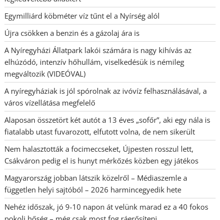
Egymilliárd köbméter víz tűnt el a Nyírség alól
Újra csökken a benzin és a gázolaj ára is
A Nyíregyházi Állatpark lakói számára is nagy kihívás az
elhúzódó, intenzív hőhullám, viselkedésük is némileg
megváltozik (VIDEÓVAL)
A nyíregyháziak is jól spórolnak az ivóvíz felhasználásával, a
város vízellátása megfelelő
Alaposan összetört két autót a 13 éves „sofőr”, aki egy nála is
fiatalabb utast fuvarozott, elfutott volna, de nem sikerült
Nem halasztották a focimeccseket, Újpesten rosszul lett,
Csákváron pedig el is hunyt mérkőzés közben egy játékos
Magyarország jobban látszik közelről – Médiaszemle a
független helyi sajtóból – 2026 harmincegyedik hete
Nehéz időszak, jó 9-10 napon át velünk marad ez a 40 fokos
pokoli hőség – még csak most fog ráerősíteni