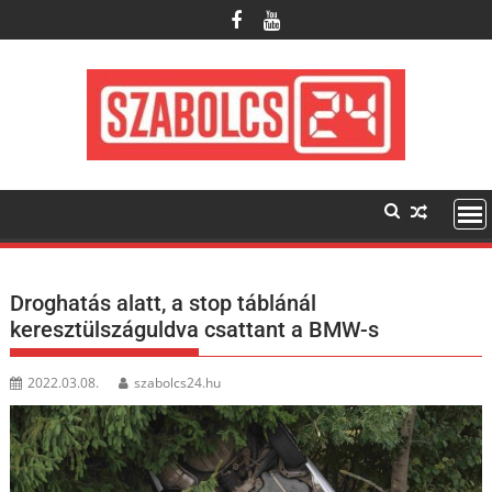
Skip
to
content
Droghatás alatt, a stop táblánál
keresztülszáguldva csattant a BMW-s
2022.03.08.
szabolcs24.hu