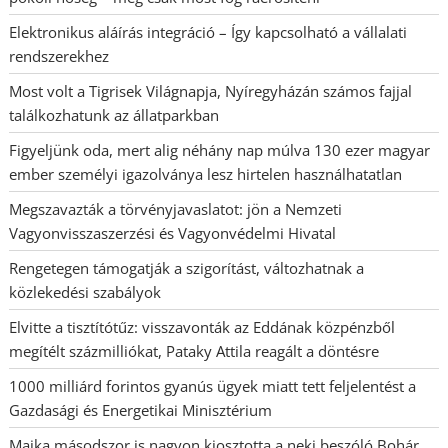
Elektronikus aláírás integráció – Így kapcsolható a vállalati
rendszerekhez
Most volt a Tigrisek Világnapja, Nyíregyházán számos fajjal
találkozhatunk az állatparkban
Figyeljünk oda, mert alig néhány nap múlva 130 ezer magyar
ember személyi igazolványa lesz hirtelen használhatatlan
Megszavazták a törvényjavaslatot: jön a Nemzeti
Vagyonvisszaszerzési és Vagyonvédelmi Hivatal
Rengetegen támogatják a szigorítást, változhatnak a
közlekedési szabályok
Elvitte a tisztítótűz: visszavonták az Eddának közpénzből
megítélt százmilliókat, Pataky Attila reagált a döntésre
1000 milliárd forintos gyanús ügyek miatt tett feljelentést a
Gazdasági és Energetikai Minisztérium
Majka másodszor is nagyon kiosztotta a neki beszóló Bohár