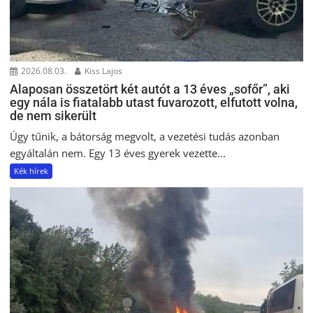
2026.08.03.
Kiss Lajos
Alaposan összetört két autót a 13 éves „sofőr”, aki
egy nála is fiatalabb utast fuvarozott, elfutott volna,
de nem sikerült
Úgy tűnik, a bátorság megvolt, a vezetési tudás azonban
egyáltalán nem. Egy 13 éves gyerek vezette...
Kék hírek