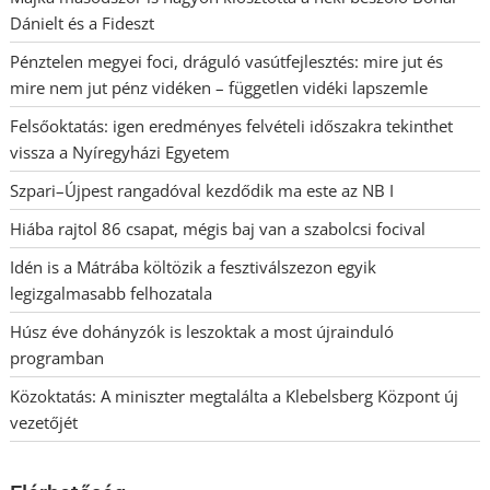
Dánielt és a Fideszt
Pénztelen megyei foci, dráguló vasútfejlesztés: mire jut és
mire nem jut pénz vidéken – független vidéki lapszemle
Felsőoktatás: igen eredményes felvételi időszakra tekinthet
vissza a Nyíregyházi Egyetem
Szpari–Újpest rangadóval kezdődik ma este az NB I
Hiába rajtol 86 csapat, mégis baj van a szabolcsi focival
Idén is a Mátrába költözik a fesztiválszezon egyik
legizgalmasabb felhozatala
Húsz éve dohányzók is leszoktak a most újrainduló
programban
Közoktatás: A miniszter megtalálta a Klebelsberg Központ új
vezetőjét