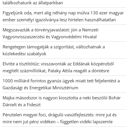
találkozhatunk az állatparkban
Figyeljünk oda, mert alig néhány nap múlva 130 ezer magyar
ember személyi igazolványa lesz hirtelen használhatatlan
Megszavazták a törvényjavaslatot: jön a Nemzeti
Vagyonvisszaszerzési és Vagyonvédelmi Hivatal
Rengetegen támogatják a szigorítást, változhatnak a
közlekedési szabályok
Elvitte a tisztítótűz: visszavonták az Eddának közpénzből
megítélt százmilliókat, Pataky Attila reagált a döntésre
1000 milliárd forintos gyanús ügyek miatt tett feljelentést a
Gazdasági és Energetikai Minisztérium
Majka másodszor is nagyon kiosztotta a neki beszóló Bohár
Dánielt és a Fideszt
Pénztelen megyei foci, dráguló vasútfejlesztés: mire jut és
mire nem jut pénz vidéken – független vidéki lapszemle