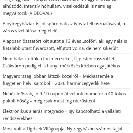
elhúzódó, intenzív hőhullám, viselkedésük is némileg
megváltozik (VIDEÓVAL)
A nyíregyháziak is jól spórolnak az ivóvíz felhasználásával, a
város vízellátása megfelelő
Alaposan összetört két autót a 13 éves „sofőr”, aki egy nála is
fiatalabb utast fuvarozott, elfutott volna, de nem sikerült
Nem halasztották a focimeccseket, Újpesten rosszul lett,
Csákváron pedig el is hunyt mérkőzés közben egy játékos
Magyarország jobban látszik közelről – Médiaszemle a
független helyi sajtóból – 2026 harmincegyedik hete
Nehéz időszak, jó 9-10 napon át velünk marad ez a 40 fokos
pokoli hőség – még csak most fog ráerősíteni
Elektronikus aláírás integráció – Így kapcsolható a vállalati
rendszerekhez
Most volt a Tigrisek Világnapja, Nyíregyházán számos fajjal