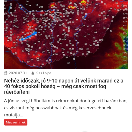
2026.07.31.
Kiss Lajos
Nehéz időszak, jó 9-10 napon át velünk marad ez a
40 fokos pokoli hőség – még csak most fog
ráerősíteni
A június végi hőhullám is rekordokat döntögetett hazánkban,
ez viszont még hosszabbnak és még keservesebbnek
mutatja...
Megyei hírek