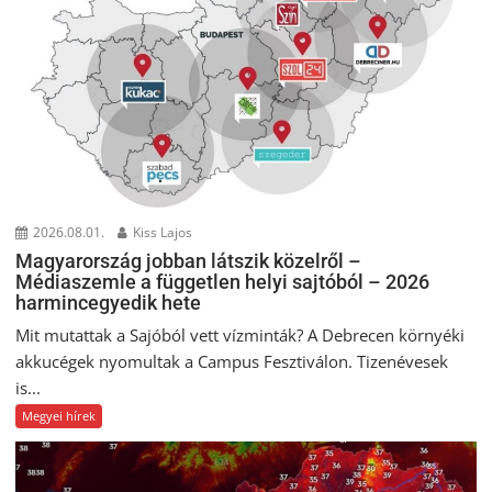
2026.08.01.
Kiss Lajos
Magyarország jobban látszik közelről –
Médiaszemle a független helyi sajtóból – 2026
harmincegyedik hete
Mit mutattak a Sajóból vett vízminták? A Debrecen környéki
akkucégek nyomultak a Campus Fesztiválon. Tizenévesek
is...
Megyei hírek