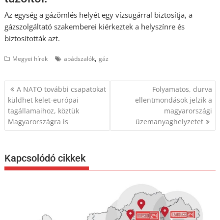
Az egység a gázömlés helyét egy vízsugárral biztosítja, a
gázszolgáltató szakemberei kiérkeztek a helyszínre és
biztosították azt.
,
Megyei hírek
abádszalók
gáz
Bejegyzés
A NATO további csapatokat
Folyamatos, durva
navigáció
küldhet kelet-európai
ellentmondások jelzik a
tagállamaihoz, köztük
magyarországi
Magyarországra is
üzemanyaghelyzetet
Kapcsolódó cikkek