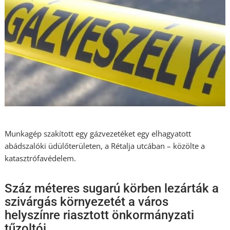
Munkagép szakított egy gázvezetéket egy elhagyatott
abádszalóki üdülőterületen, a Rétalja utcában – közölte a
katasztrófavédelem.
Száz méteres sugarú körben lezárták a
szivárgás környezetét a város
helyszínre riasztott önkormányzati
tűzoltói.