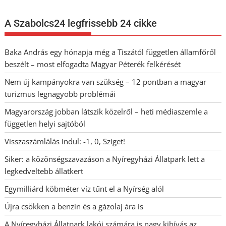
A Szabolcs24 legfrissebb 24 cikke
Baka András egy hónapja még a Tiszától független államfőről
beszélt – most elfogadta Magyar Péterék felkérését
Nem új kampányokra van szükség – 12 pontban a magyar
turizmus legnagyobb problémái
Magyarország jobban látszik közelről – heti médiaszemle a
független helyi sajtóból
Visszaszámlálás indul: -1, 0, Sziget!
Siker: a közönségszavazáson a Nyíregyházi Állatpark lett a
legkedveltebb állatkert
Egymilliárd köbméter víz tűnt el a Nyírség alól
Újra csökken a benzin és a gázolaj ára is
A Nyíregyházi Állatpark lakói számára is nagy kihívás az