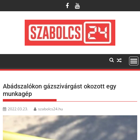
Skip
to
content
Abádszalókon gázszivárgást okozott egy
munkagép
2022.03.23.
szabolcs24.hu