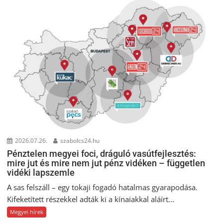
2026.07.26.
szabolcs24.hu
Pénztelen megyei foci, dráguló vasútfejlesztés:
mire jut és mire nem jut pénz vidéken – független
vidéki lapszemle
A sas felszáll – egy tokaji fogadó hatalmas gyarapodása.
Kifeketített részekkel adták ki a kínaiakkal aláírt...
Megyei hírek