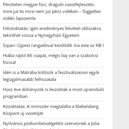
Pénztelen megyei foci, dráguló vasútfejlesztés:
mire jut és mire nem jut pénz vidéken – független
vidéki lapszemle
Felsőoktatás: igen eredményes felvételi időszakra
tekinthet vissza a Nyíregyházi Egyetem
Szpari–Újpest rangadóval kezdődik ma este az NB I
Hiába rajtol 86 csapat, mégis baj van a szabolcsi
focival
Idén is a Mátrába költözik a fesztiválszezon egyik
legizgalmasabb felhozatala
Húsz éve dohányzók is leszoktak a most újrainduló
programban
Közoktatás: A miniszter megtalálta a Klebelsberg
Központ új vezetőjét
Nyilvános pódiumbeszélgetést szerveznek a Júlia