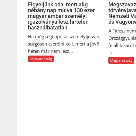
Figyeljünk oda, mert alig
Megszavaz
néhány nap múlva 130 ezer
törvényjava
magyar ember személyi
Nemzeti Va
igazolványa lesz hirtelen
és Vagyonv
használhatatlan
A Fidesz nem 
Ha még régi típusú személyije van,
Országgyűlés
sürgősen cserélni kell, mert a jövő
felállításáról
héten már nem lesz...
is...
Magyarország
Magyarország