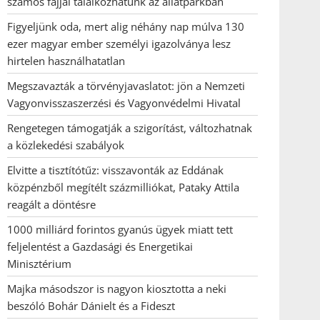
számos fajjal találkozhatunk az állatparkban
Figyeljünk oda, mert alig néhány nap múlva 130
ezer magyar ember személyi igazolványa lesz
hirtelen használhatatlan
Megszavazták a törvényjavaslatot: jön a Nemzeti
Vagyonvisszaszerzési és Vagyonvédelmi Hivatal
Rengetegen támogatják a szigorítást, változhatnak
a közlekedési szabályok
Elvitte a tisztítótűz: visszavonták az Eddának
közpénzből megítélt százmilliókat, Pataky Attila
reagált a döntésre
1000 milliárd forintos gyanús ügyek miatt tett
feljelentést a Gazdasági és Energetikai
Minisztérium
Majka másodszor is nagyon kiosztotta a neki
beszóló Bohár Dánielt és a Fideszt