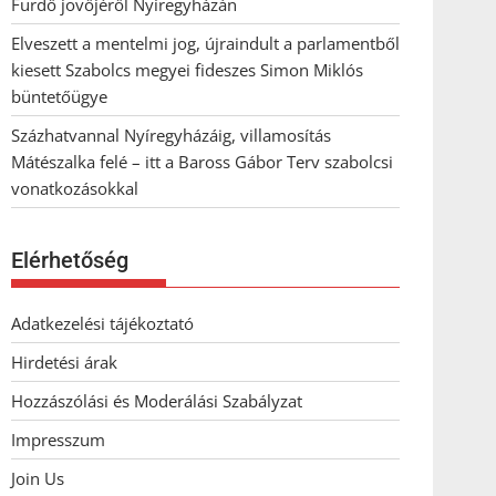
Fürdő jövőjéről Nyíregyházán
Elveszett a mentelmi jog, újraindult a parlamentből
kiesett Szabolcs megyei fideszes Simon Miklós
büntetőügye
Százhatvannal Nyíregyházáig, villamosítás
Mátészalka felé – itt a Baross Gábor Terv szabolcsi
vonatkozásokkal
Elérhetőség
Adatkezelési tájékoztató
Hirdetési árak
Hozzászólási és Moderálási Szabályzat
Impresszum
Join Us