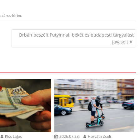
záros lőrinc
Orbán beszélt Putyinnal, békét és budapesti tárgyalást
javasolt
Kiss Lajos
2026.07.28.
Horváth Zsolt