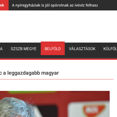
A nyíregyháziak is jól spórolnak az ivóvíz felhasználásával,
ink
ZA
SZSZB MEGYE
BELFÖLD
VÁLASZTÁSOK
KÜLFÖ
nc a leggazdagabb magyar