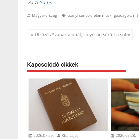
via
Telex.hu
,
,
,
Magyarország
csányi sándor
elon musk
gazdagok
més
Bejegyzés
Ütközés Szapárfalunál, súlyosan sérült a sofőr
navigáció
Kapcsolódó cikkek
2026.07.29.
Kiss Lajos
2026.07.28.