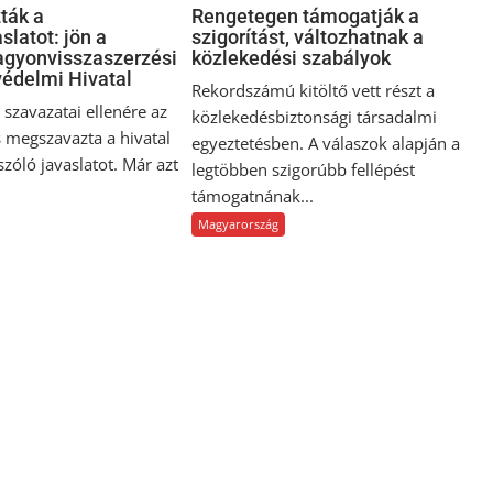
ták a
Rengetegen támogatják a
slatot: jön a
szigorítást, változhatnak a
gyonvisszaszerzési
közlekedési szabályok
édelmi Hivatal
Rekordszámú kitöltő vett részt a
szavazatai ellenére az
közlekedésbiztonsági társadalmi
 megszavazta a hivatal
egyeztetésben. A válaszok alapján a
 szóló javaslatot. Már azt
legtöbben szigorúbb fellépést
támogatnának...
Magyarország