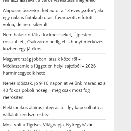
felhasználásával, a város vízellátása megfelelő
Alaposan összetört két autót a 13 éves „sofőr”, aki
egy nála is fiatalabb utast fuvarozott, elfutott
volna, de nem sikerült
Nem halasztották a focimeccseket, Újpesten
rosszul lett, Csákváron pedig el is hunyt mérkőzés
közben egy játékos
Magyarország jobban látszik közelről –
Médiaszemle a független helyi sajtóból – 2026
harmincegyedik hete
Nehéz időszak, jó 9-10 napon át velünk marad ez a
40 fokos pokoli hőség – még csak most fog
ráerősíteni
Elektronikus aláírás integráció – Így kapcsolható a
vállalati rendszerekhez
Most volt a Tigrisek Világnapja, Nyíregyházán