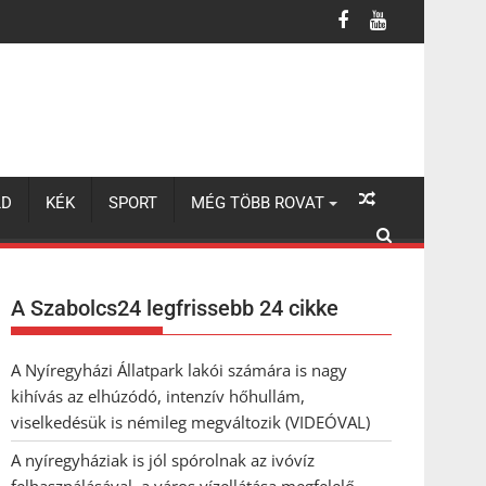
 a város vízellátása megfelelő
LD
KÉK
SPORT
MÉG TÖBB ROVAT
A Szabolcs24 legfrissebb 24 cikke
A Nyíregyházi Állatpark lakói számára is nagy
kihívás az elhúzódó, intenzív hőhullám,
viselkedésük is némileg megváltozik (VIDEÓVAL)
A nyíregyháziak is jól spórolnak az ivóvíz