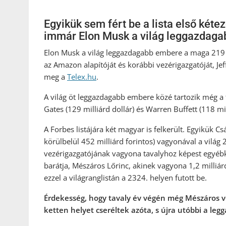
Egyikük sem fért be a lista első kétez
immár Elon Musk a világ leggazdaga
Elon Musk a világ leggazdagabb embere a maga 219 mi
az Amazon alapítóját és korábbi vezérigazgatóját, Jef
meg a
Telex.hu
.
A világ öt leggazdagabb embere közé tartozik még a fr
Gates (129 milliárd dollár) és Warren Buffett (118 mil
A Forbes listájára két magyar is felkerült. Egyikük C
körülbelül 452 milliárd forintos) vagyonával a vilá
vezérigazgatójának vagyona tavalyhoz képest egyébké
barátja, Mészáros Lőrinc, akinek vagyona 1,2 milliárd
ezzel a világranglistán a 2324. helyen futott be.
Érdekesség, hogy tavaly év végén még Mészáros v
ketten helyet cseréltek azóta, s újra utóbbi a le