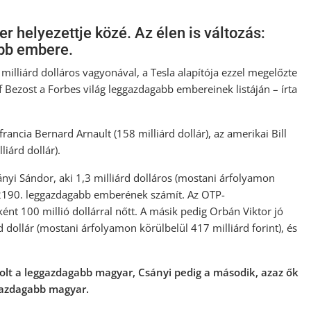
er helyezettje közé. Az élen is változás:
bb embere.
lliárd dolláros vagyonával, a Tesla alapítója ezzel megelőzte
f Bezost a Forbes világ leggazdagabb embereinek listáján – írta
ancia Bernard Arnault (158 milliárd dollár), az amerikai Bill
liárd dollár).
sányi Sándor, aki 1,3 milliárd dolláros (mostani árfolyamon
g 2190. leggazdagabb emberének számít. Az OTP-
nt 100 millió dollárral nőtt. A másik pedig Orbán Viktor jó
 dollár (mostani árfolyamon körülbelül 417 milliárd forint), és
olt a leggazdagabb magyar, Csányi pedig a második, azaz ők
ggazdagabb magyar.