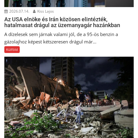
2026.07.14.
Kiss Lajos
Az USA elnöke és Irán közösen elintézték,
hatalmasat drágul az üzemanyagár hazánkban
A dízelesek sem járnak valami jól, de a 95-ös benzin a
gázolajhoz képest kétszeresen drágul már...
Külföld