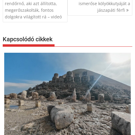
navigáció
rendőrnő, aki azt állította,
ismerőse kölyökkutyáját a
megerőszakolták, fontos
jászapáti férfi
dolgokra világított rá – videó
Kapcsolódó cikkek