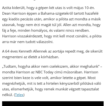
Azóta kiderült, hogy a gépen két utas is volt május 10-én.
Dean Harrison éppen a Bahama-szigetekről tartott hazafelé
egy kiadós pecázás után, amikor a pilóta azt mondta a másik
utasnak, hogy nem érzi magát túl jól. Allen azt mondta, hogy
fáj a feje, minden homályos, és valami nincs rendben.
Harrison visszakérdezett, hogy mit kell most csinálni, a pilóta
arra már nem tudott válaszolni.
A 64 éves Kenneth Allennek az aortája repedt meg, de sikerült
megmenteni az életét a kórházban.
„Tudtam, hogyha akkor nem cselekszem, akkor meghalunk” –
mondta Harrison az NBC Today című műsorában. Harrison
szerint Isten keze is vele volt, amikor letette a gépet. Most
megnézhetjük, mit is tett a hirtelen kényszerből pilótává váló
utas, elismerhetjük, hogy remek munkát végzett tapasztalat
nélkül. (
Telex
)