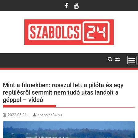
Skip
to
content
Mint a filmekben: rosszul lett a pilóta és egy
repülésről semmit nem tudó utas landolt a
géppel – videó
2022.05.21.
szabolcs24.hu