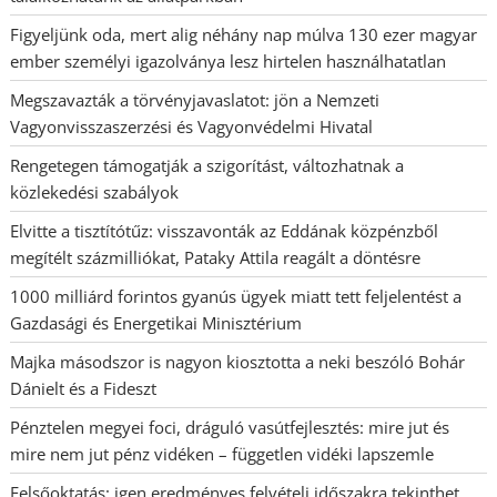
Figyeljünk oda, mert alig néhány nap múlva 130 ezer magyar
ember személyi igazolványa lesz hirtelen használhatatlan
Megszavazták a törvényjavaslatot: jön a Nemzeti
Vagyonvisszaszerzési és Vagyonvédelmi Hivatal
Rengetegen támogatják a szigorítást, változhatnak a
közlekedési szabályok
Elvitte a tisztítótűz: visszavonták az Eddának közpénzből
megítélt százmilliókat, Pataky Attila reagált a döntésre
1000 milliárd forintos gyanús ügyek miatt tett feljelentést a
Gazdasági és Energetikai Minisztérium
Majka másodszor is nagyon kiosztotta a neki beszóló Bohár
Dánielt és a Fideszt
Pénztelen megyei foci, dráguló vasútfejlesztés: mire jut és
mire nem jut pénz vidéken – független vidéki lapszemle
Felsőoktatás: igen eredményes felvételi időszakra tekinthet