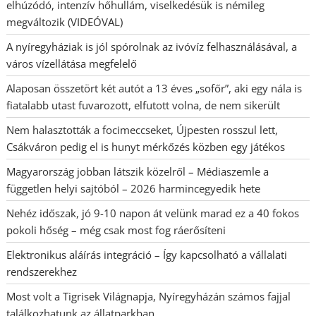
elhúzódó, intenzív hőhullám, viselkedésük is némileg
megváltozik (VIDEÓVAL)
A nyíregyháziak is jól spórolnak az ivóvíz felhasználásával, a
város vízellátása megfelelő
Alaposan összetört két autót a 13 éves „sofőr”, aki egy nála is
fiatalabb utast fuvarozott, elfutott volna, de nem sikerült
Nem halasztották a focimeccseket, Újpesten rosszul lett,
Csákváron pedig el is hunyt mérkőzés közben egy játékos
Magyarország jobban látszik közelről – Médiaszemle a
független helyi sajtóból – 2026 harmincegyedik hete
Nehéz időszak, jó 9-10 napon át velünk marad ez a 40 fokos
pokoli hőség – még csak most fog ráerősíteni
Elektronikus aláírás integráció – Így kapcsolható a vállalati
rendszerekhez
Most volt a Tigrisek Világnapja, Nyíregyházán számos fajjal
találkozhatunk az állatparkban