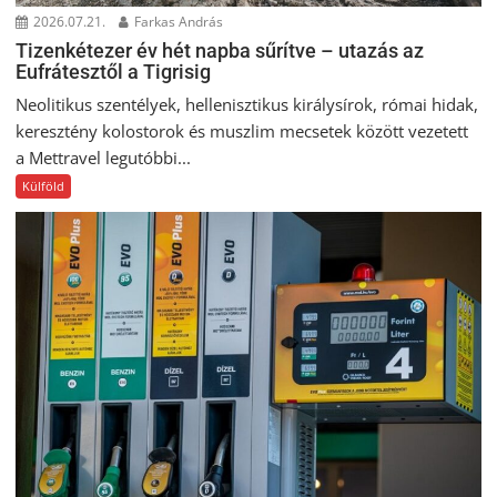
2026.07.21.
Farkas András
Tizenkétezer év hét napba sűrítve – utazás az
Eufrátesztől a Tigrisig
Neolitikus szentélyek, hellenisztikus királysírok, római hidak,
keresztény kolostorok és muszlim mecsetek között vezetett
a Mettravel legutóbbi...
Külföld