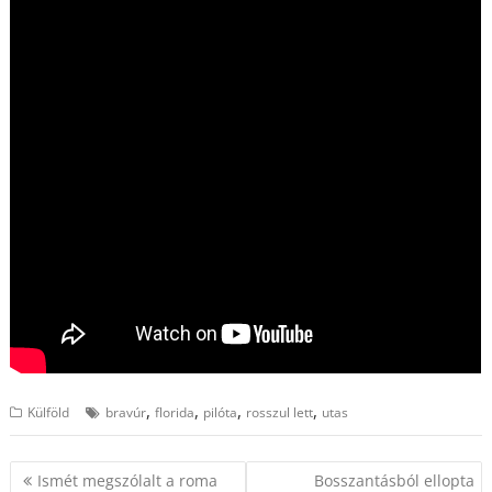
,
,
,
,
Külföld
bravúr
florida
pilóta
rosszul lett
utas
Bejegyzés
Ismét megszólalt a roma
Bosszantásból ellopta