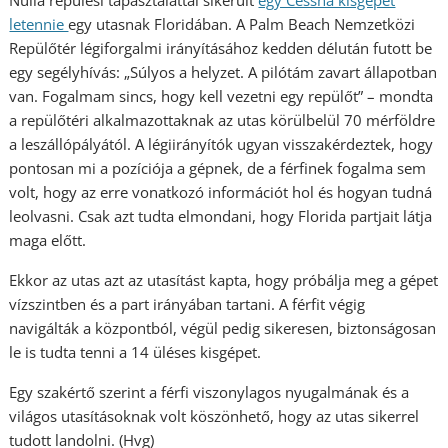
Nulla repülési tapasztalattal sikerült
egy Cessna kisgépet
letennie
egy utasnak Floridában. A Palm Beach Nemzetközi
Repülőtér légiforgalmi irányításához kedden délután futott be
egy segélyhívás: „Súlyos a helyzet. A pilótám zavart állapotban
van. Fogalmam sincs, hogy kell vezetni egy repülőt” – mondta
a repülőtéri alkalmazottaknak az utas körülbelül 70 mérföldre
a leszállópályától. A légiirányítók ugyan visszakérdeztek, hogy
pontosan mi a pozíciója a gépnek, de a férfinek fogalma sem
volt, hogy az erre vonatkozó információt hol és hogyan tudná
leolvasni. Csak azt tudta elmondani, hogy Florida partjait látja
maga előtt.
Ekkor az utas azt az utasítást kapta, hogy próbálja meg a gépet
vízszintben és a part irányában tartani. A férfit végig
navigálták a központból, végül pedig sikeresen, biztonságosan
le is tudta tenni a 14 üléses kisgépet.
Egy szakértő szerint a férfi viszonylagos nyugalmának és a
világos utasításoknak volt köszönhető, hogy az utas sikerrel
tudott landolni. (Hvg)