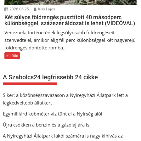
2026.06.25.
Kiss Lajos
Két súlyos földrengés pusztított 40 másodperc
különbséggel, százezer áldozat is lehet (VIDEÓVAL)
Venezuela történetének legsúlyosabb földrengéseit
szenvedte el, amikor alig fél perc különbséggel két nagyerejű
földrengés döntötte romba...
Külföld
A Szabolcs24 legfrissebb 24 cikke
Siker: a közönségszavazáson a Nyíregyházi Állatpark lett a
legkedveltebb állatkert
Egymilliárd köbméter víz tűnt el a Nyírség alól
Újra csökken a benzin és a gázolaj ára is
A Nyíregyházi Állatpark lakói számára is nagy kihívás az