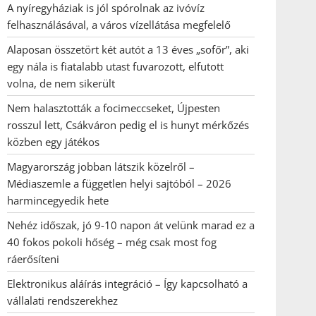
A nyíregyháziak is jól spórolnak az ivóvíz
felhasználásával, a város vízellátása megfelelő
Alaposan összetört két autót a 13 éves „sofőr”, aki
egy nála is fiatalabb utast fuvarozott, elfutott
volna, de nem sikerült
Nem halasztották a focimeccseket, Újpesten
rosszul lett, Csákváron pedig el is hunyt mérkőzés
közben egy játékos
Magyarország jobban látszik közelről –
Médiaszemle a független helyi sajtóból – 2026
harmincegyedik hete
Nehéz időszak, jó 9-10 napon át velünk marad ez a
40 fokos pokoli hőség – még csak most fog
ráerősíteni
Elektronikus aláírás integráció – Így kapcsolható a
vállalati rendszerekhez