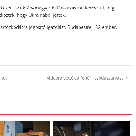
rkezett az ukrán–magyar határszakaszon keresztül, míg
tkoztak, hogy Ukrajnából jöttek.
 tartózkodásra jogosító igazolást. Budapestre 182 ember,
ondi
Videóra vették a fehér „csodaszarvast”