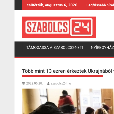
Skip
csütörtök, augusztus 6, 2026
Legfrissebb híre
to
content
TÁMOGASSA A SZABOLCS24-ET!
NYÍREGYHÁ
Több mint 13 ezren érkeztek Ukrajnából
2022.06.20.
szabolcs24.hu