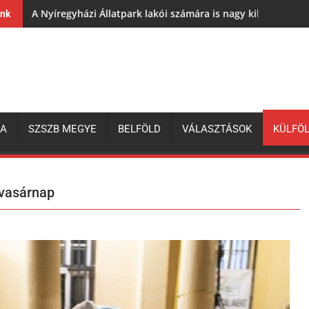
A Nyíregyházi Állatpark lakói számára is nagy kihívás az e
ink
ZA
SZSZB MEGYE
BELFÖLD
VÁLASZTÁSOK
KÜLFÖ
 vasárnap