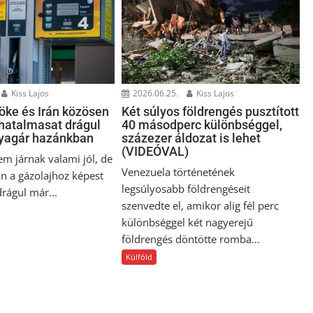
Kiss Lajos
2026.06.25.
Kiss Lajos
öke és Irán közösen
Két súlyos földrengés pusztított
 hatalmasat drágul
40 másodperc különbséggel,
yagár hazánkban
százezer áldozat is lehet
(VIDEÓVAL)
em járnak valami jól, de
Venezuela történetének
in a gázolajhoz képest
legsúlyosabb földrengéseit
rágul már...
szenvedte el, amikor alig fél perc
különbséggel két nagyerejű
földrengés döntötte romba...
Külföld