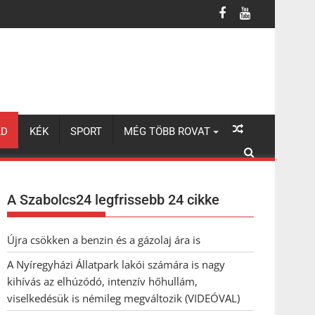
lhúzódó, intenzív hőhullám, viselkedésük is némileg megváltozik 
LD
KÉK
SPORT
MÉG TÖBB ROVAT
A Szabolcs24 legfrissebb 24 cikke
Újra csökken a benzin és a gázolaj ára is
A Nyíregyházi Állatpark lakói számára is nagy
kihívás az elhúzódó, intenzív hőhullám,
viselkedésük is némileg megváltozik (VIDEÓVAL)