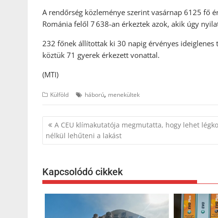
A rendőrség közleménye szerint vasárnap 6125 fő é
Románia felől 7 638-an érkeztek azok, akik úgy nyila
232 főnek állítottak ki 30 napig érvényes ideiglenes
köztük 71 gyerek érkezett vonattal.
(MTI)
,
Külföld
háború
menekültek
Bejegyzés
A CEU klímakutatója megmutatta, hogy lehet légk
navigáció
nélkül lehűteni a lakást
Kapcsolódó cikkek