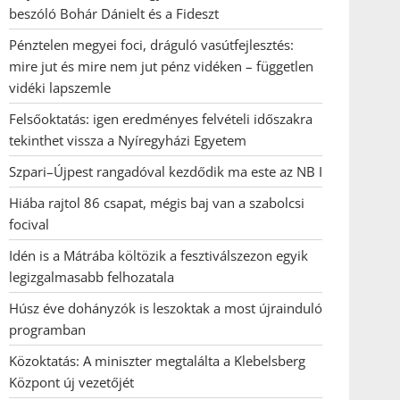
beszóló Bohár Dánielt és a Fideszt
Pénztelen megyei foci, dráguló vasútfejlesztés:
mire jut és mire nem jut pénz vidéken – független
vidéki lapszemle
Felsőoktatás: igen eredményes felvételi időszakra
tekinthet vissza a Nyíregyházi Egyetem
Szpari–Újpest rangadóval kezdődik ma este az NB I
Hiába rajtol 86 csapat, mégis baj van a szabolcsi
focival
Idén is a Mátrába költözik a fesztiválszezon egyik
legizgalmasabb felhozatala
Húsz éve dohányzók is leszoktak a most újrainduló
programban
Közoktatás: A miniszter megtalálta a Klebelsberg
Központ új vezetőjét