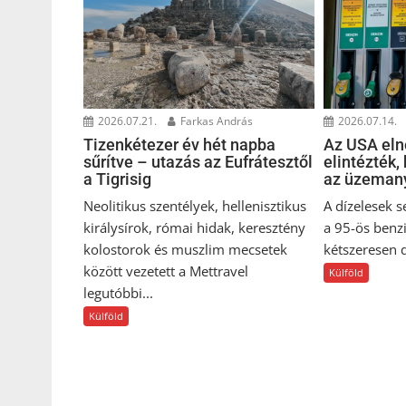
2026.07.21.
Farkas András
2026.07.14.
Tizenkétezer év hét napba
Az USA eln
sűrítve – utazás az Eufrátesztől
elintézték,
a Tigrisig
az üzeman
Neolitikus szentélyek, hellenisztikus
A dízelesek s
királysírok, római hidak, keresztény
a 95-ös benz
kolostorok és muszlim mecsetek
kétszeresen d
között vezetett a Mettravel
Külföld
legutóbbi...
Külföld