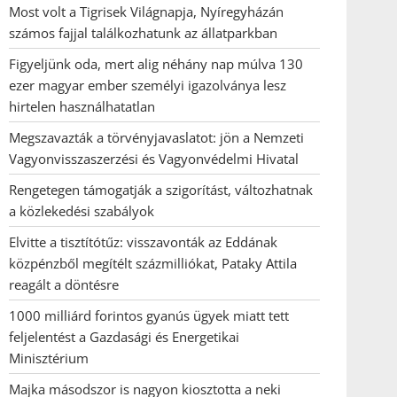
Most volt a Tigrisek Világnapja, Nyíregyházán
számos fajjal találkozhatunk az állatparkban
Figyeljünk oda, mert alig néhány nap múlva 130
ezer magyar ember személyi igazolványa lesz
hirtelen használhatatlan
Megszavazták a törvényjavaslatot: jön a Nemzeti
Vagyonvisszaszerzési és Vagyonvédelmi Hivatal
Rengetegen támogatják a szigorítást, változhatnak
a közlekedési szabályok
Elvitte a tisztítótűz: visszavonták az Eddának
közpénzből megítélt százmilliókat, Pataky Attila
reagált a döntésre
1000 milliárd forintos gyanús ügyek miatt tett
feljelentést a Gazdasági és Energetikai
Minisztérium
Majka másodszor is nagyon kiosztotta a neki