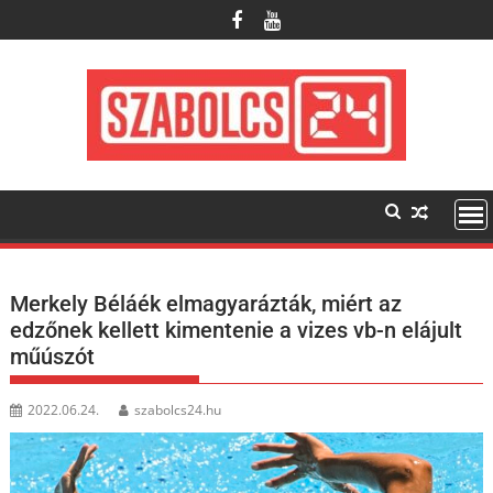
Skip
to
content
Merkely Béláék elmagyarázták, miért az
edzőnek kellett kimentenie a vizes vb-n elájult
műúszót
2022.06.24.
szabolcs24.hu