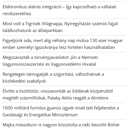
Elektronikus aláírás integráció – Így kapcsolható a vállalati
rendszerekhez
Most volt a Tigrisek Világnapja, Nyíregyházán számos fajjal
találkozhatunk az állatparkban
Figyeljünk oda, mert alig néhány nap múlva 130 ezer magyar
ember személyi igazolványa lesz hirtelen használhatatlan
Megszavazták a törvényjavaslatot: jön a Nemzeti
Vagyonvisszaszerzési és Vagyonvédelmi Hivatal
Rengetegen támogatják a szigorítást, változhatnak a
közlekedési szabályok
Elvitte a tisztítótűz: visszavonták az Eddának közpénzből
megítélt százmilliókat, Pataky Attila reagált a döntésre
1000 milliárd forintos gyanús ügyek miatt tett feljelentést a
Gazdasági és Energetikai Minisztérium
Majka másodszor is nagyon kiosztotta a neki beszóló Bohár