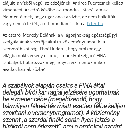
elájult, a vízből végül az edzőjének, Andrea Fuentesnek kellett
kimenteni. Az edző később azt mondta: „Kiabáltam az
életmentőknek, hogy ugorjanak a vízbe, de nem hallották
vagy nem értették, amit mondtam” – írja a
Telex.hu
.
Az esetről Merkely Bélának, a világbajnokság egészségügyi
szolgálatának vezetője által írt közleményt adott ki a
szervezőbizottság. Ebből kiderül, hogy amikor egy
világbajnoki verseny elindul, „rendkívül szigorú FINA-
szabályok határozzák meg, hogy a vízimentők mikor
avatkozhatnak közbe”.
A szabályok alapján csakis a FINA által
delegált bírói kar tagjai jelzésére ugorhatnak
be a medencébe (megelőzendő, hogy
bármilyen félreértés miatt esetleg félbe kelljen
szakítani a versenyprogramot). A közlemény
szerint „a szerdai finálé során ilyen jelzés a
bíróktól nem érkezett”, ami a protokoll szerint