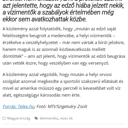
azt jelentette, hogy az edző hiába jelzett nekik,
a vízimentők a szabályok értelmében még
ekkor sem avatkozhattak közbe.
A közlemény azzal folytatódik, hogy „miután az edző saját
felelősségére beugrott a medencébe, a helyi vízimentők –
érzékelve a veszélyhelyzetet – már nem vártak a bírói jelzésre,
hanem maguk is az azonnali közbeavatkozás mellett
döntöttek” – ami azt jelenti, hogy vízimentők az edző beugrása
után vették észre, hogy veszélyben van egy versenyző.
A közlemény azzal végződik, hogy miután a helyi orvosi
szolgálat azonnal megkezdte a sportoló szakszerű ellátását és
mivel az amerikai műúszó egy percnél is kevesebbet volt víz
alatt, egészségügyi károsodás nem érte.
Forrás: Telex.hu
; Fotó: MTI/Szigetváry Zsolt
,
Magyarország
életmentés
vizes vb