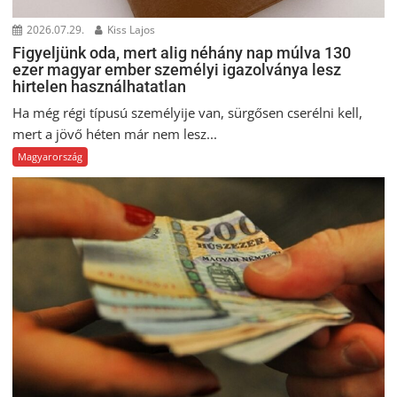
2026.07.29.
Kiss Lajos
Figyeljünk oda, mert alig néhány nap múlva 130
ezer magyar ember személyi igazolványa lesz
hirtelen használhatatlan
Ha még régi típusú személyije van, sürgősen cserélni kell,
mert a jövő héten már nem lesz...
Magyarország