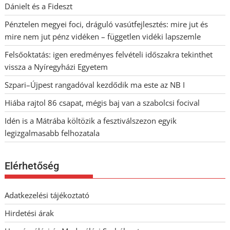
Dánielt és a Fideszt
Pénztelen megyei foci, dráguló vasútfejlesztés: mire jut és
mire nem jut pénz vidéken – független vidéki lapszemle
Felsőoktatás: igen eredményes felvételi időszakra tekinthet
vissza a Nyíregyházi Egyetem
Szpari–Újpest rangadóval kezdődik ma este az NB I
Hiába rajtol 86 csapat, mégis baj van a szabolcsi focival
Idén is a Mátrába költözik a fesztiválszezon egyik
legizgalmasabb felhozatala
Elérhetőség
Adatkezelési tájékoztató
Hirdetési árak