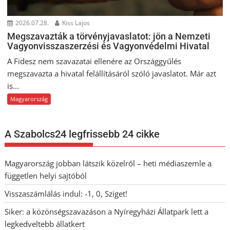
2026.07.28.
Kiss Lajos
Megszavazták a törvényjavaslatot: jön a Nemzeti
Vagyonvisszaszerzési és Vagyonvédelmi Hivatal
A Fidesz nem szavazatai ellenére az Országgyűlés
megszavazta a hivatal felállításáról szóló javaslatot. Már azt
is...
Magyarország
A Szabolcs24 legfrissebb 24 cikke
Magyarország jobban látszik közelről – heti médiaszemle a
független helyi sajtóból
Visszaszámlálás indul: -1, 0, Sziget!
Siker: a közönségszavazáson a Nyíregyházi Állatpark lett a
legkedveltebb állatkert