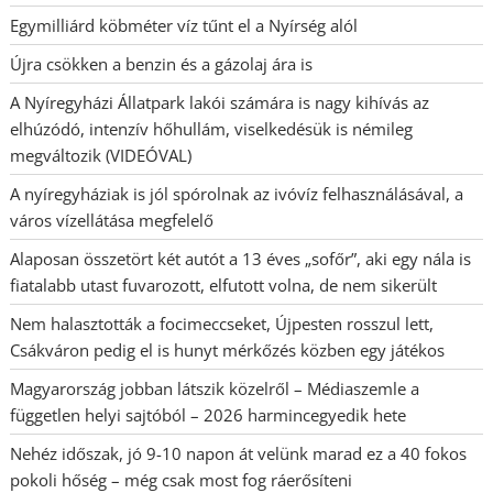
Egymilliárd köbméter víz tűnt el a Nyírség alól
Újra csökken a benzin és a gázolaj ára is
A Nyíregyházi Állatpark lakói számára is nagy kihívás az
elhúzódó, intenzív hőhullám, viselkedésük is némileg
megváltozik (VIDEÓVAL)
A nyíregyháziak is jól spórolnak az ivóvíz felhasználásával, a
város vízellátása megfelelő
Alaposan összetört két autót a 13 éves „sofőr”, aki egy nála is
fiatalabb utast fuvarozott, elfutott volna, de nem sikerült
Nem halasztották a focimeccseket, Újpesten rosszul lett,
Csákváron pedig el is hunyt mérkőzés közben egy játékos
Magyarország jobban látszik közelről – Médiaszemle a
független helyi sajtóból – 2026 harmincegyedik hete
Nehéz időszak, jó 9-10 napon át velünk marad ez a 40 fokos
pokoli hőség – még csak most fog ráerősíteni