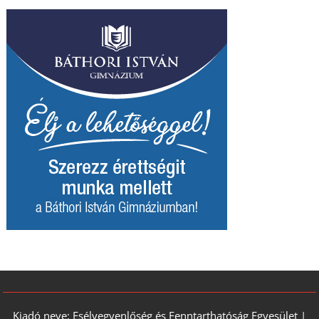
Kiadó neve: Esélyegyenlőség és Fenntarthatóság Egyesület |