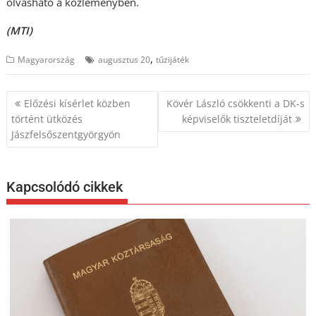
olvasható a közleményben.
(MTI)
,
Magyarország
augusztus 20
tűzijáték
Bejegyzés
Előzési kísérlet közben
Kövér László csökkenti a DK-s
navigáció
történt ütközés
képviselők tiszteletdíját
Jászfelsőszentgyörgyön
Kapcsolódó cikkek