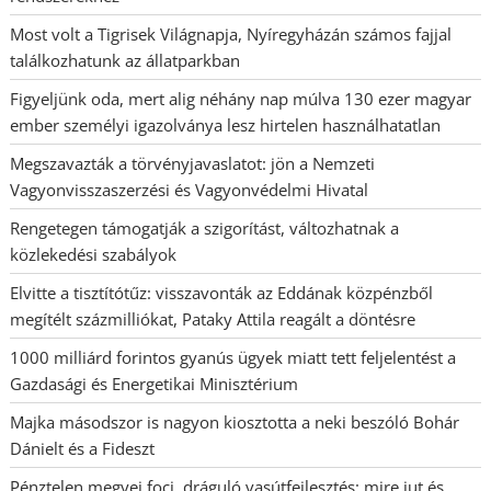
Most volt a Tigrisek Világnapja, Nyíregyházán számos fajjal
találkozhatunk az állatparkban
Figyeljünk oda, mert alig néhány nap múlva 130 ezer magyar
ember személyi igazolványa lesz hirtelen használhatatlan
Megszavazták a törvényjavaslatot: jön a Nemzeti
Vagyonvisszaszerzési és Vagyonvédelmi Hivatal
Rengetegen támogatják a szigorítást, változhatnak a
közlekedési szabályok
Elvitte a tisztítótűz: visszavonták az Eddának közpénzből
megítélt százmilliókat, Pataky Attila reagált a döntésre
1000 milliárd forintos gyanús ügyek miatt tett feljelentést a
Gazdasági és Energetikai Minisztérium
Majka másodszor is nagyon kiosztotta a neki beszóló Bohár
Dánielt és a Fideszt
Pénztelen megyei foci, dráguló vasútfejlesztés: mire jut és