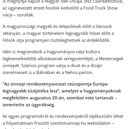
is megnyitja kapuit a Magyar Ízek Utcája, lesz Csárdafesztivál,
az úgynevezett street foodok kedvelőit a Food Truck Show
várja – sorolták.
A magyarországi megyék és települések előtt a Városok
sétányán, a magyar történelem legnagyobb hősei előtt a
Hősök útja programjain tiszteleghetnek az érdeklődők.
Idén is megrendezik a hagyományos népi kultúra
legkiemelkedőbb alkotásainak seregszemléjét, a Mesterségek
ünnepét. Számos program várja a divat és a dizájn
szerelmeseit is a Bálnában és a Nehru-parton.
“Az ünnepi rendezvénysorozat csúcspontja Európa
legnagyobb tűzijátéka lesz”, amelyet a hagyományoknak
megfelelően augusztus 20-án, szombat este tartanak –
ismertette az ügynökség.
Az egyes programokról és rendezvényekről tájékozódni lehet
a folyamatosan frissülő szentistvannap.hu weboldalon –