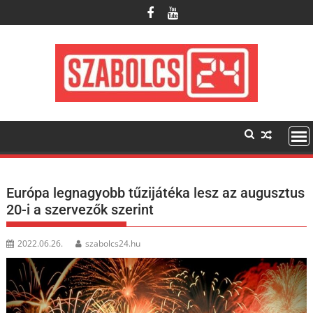
Skip
to
content
Európa legnagyobb tűzijátéka lesz az augusztus
20-i a szervezők szerint
2022.06.26.
szabolcs24.hu