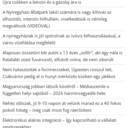
Újra csökken a benzin és a gázolaj ára is
A Nyíregyházi Állatpark lakói számára is nagy kihívás az
elhúzódó, intenzív hőhullám, viselkedésük is némileg
megváltozik (VIDEÓVAL)
A nyíregyháziak is jól spórolnak az ivóvíz felhasználásával, a
város vízellátása megfelelő
Alaposan összetört két autót a 13 éves „sofőr”, aki egy nála is
fiatalabb utast fuvarozott, elfutott volna, de nem sikerült
Nem halasztották a focimeccseket, Újpesten rosszul lett,
Csákváron pedig el is hunyt mérkőzés közben egy játékos
Magyarország jobban látszik közelről – Médiaszemle a
független helyi sajtóból – 2026 harmincegyedik hete
Nehéz időszak, jó 9-10 napon át velünk marad ez a 40 fokos
pokoli hőség – még csak most fog ráerősíteni
Elektronikus aláírás integráció – Így kapcsolható a vállalati
rendszerekhez