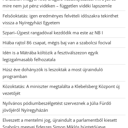
mire nem jut pénz vidéken – független vidéki lapszemle
Felsőoktatás: igen eredményes felvételi időszakra tekinthet
vissza a Nyíregyházi Egyetem
Szpari–Újpest rangadóval kezdődik ma este az NB I
Hiába rajtol 86 csapat, mégis baj van a szabolcsi focival
Idén is a Mátrába költözik a fesztiválszezon egyik
legizgalmasabb felhozatala
Húsz éve dohányzók is leszoktak a most újrainduló
programban
Közoktatás: A miniszter megtalálta a Klebelsberg Központ új
vezetőjét
Nyilvános pódiumbeszélgetést szerveznek a Júlia Fürdő
jövőjéről Nyíregyházán
Elveszett a mentelmi jog, újraindult a parlamentből kiesett
Szabolcs megyei fideszes Simon Miklós büntetőügye