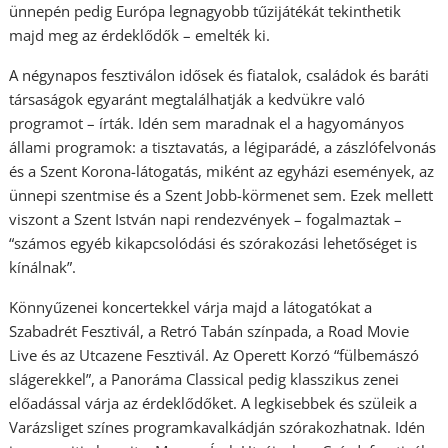
ünnepén pedig Európa legnagyobb tűzijátékát tekinthetik
majd meg az érdeklődők – emelték ki.
A négynapos fesztiválon idősek és fiatalok, családok és baráti
társaságok egyaránt megtalálhatják a kedvükre való
programot – írták. Idén sem maradnak el a hagyományos
állami programok: a tisztavatás, a légiparádé, a zászlófelvonás
és a Szent Korona-látogatás, miként az egyházi események, az
ünnepi szentmise és a Szent Jobb-körmenet sem. Ezek mellett
viszont a Szent István napi rendezvények – fogalmaztak –
“számos egyéb kikapcsolódási és szórakozási lehetőséget is
kínálnak”.
Könnyűzenei koncertekkel várja majd a látogatókat a
Szabadrét Fesztivál, a Retró Tabán színpada, a Road Movie
Live és az Utcazene Fesztivál. Az Operett Korzó “fülbemászó
slágerekkel”, a Panoráma Classical pedig klasszikus zenei
előadással várja az érdeklődőket. A legkisebbek és szüleik a
Varázsliget színes programkavalkádján szórakozhatnak. Idén