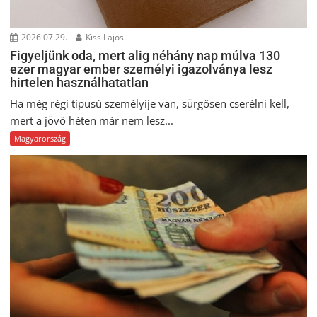
2026.07.29.
Kiss Lajos
Figyeljünk oda, mert alig néhány nap múlva 130
ezer magyar ember személyi igazolványa lesz
hirtelen használhatatlan
Ha még régi típusú személyije van, sürgősen cserélni kell,
mert a jövő héten már nem lesz...
Magyarország