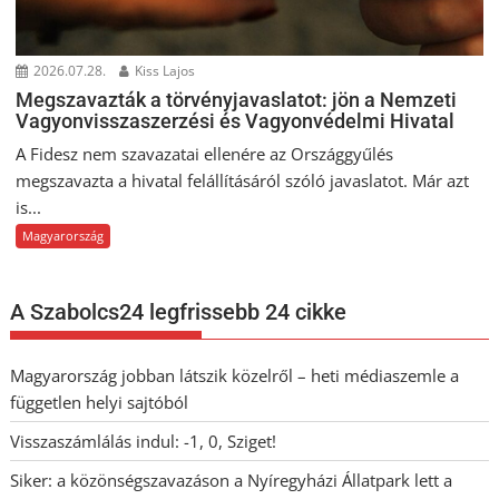
2026.07.28.
Kiss Lajos
Megszavazták a törvényjavaslatot: jön a Nemzeti
Vagyonvisszaszerzési és Vagyonvédelmi Hivatal
A Fidesz nem szavazatai ellenére az Országgyűlés
megszavazta a hivatal felállításáról szóló javaslatot. Már azt
is...
Magyarország
A Szabolcs24 legfrissebb 24 cikke
Magyarország jobban látszik közelről – heti médiaszemle a
független helyi sajtóból
Visszaszámlálás indul: -1, 0, Sziget!
Siker: a közönségszavazáson a Nyíregyházi Állatpark lett a