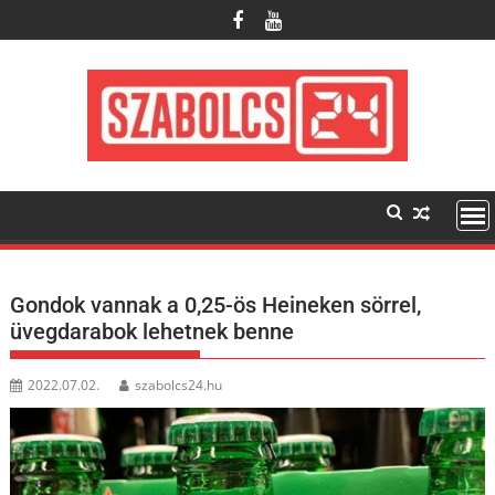
Skip
to
content
Gondok vannak a 0,25-ös Heineken sörrel,
üvegdarabok lehetnek benne
2022.07.02.
szabolcs24.hu