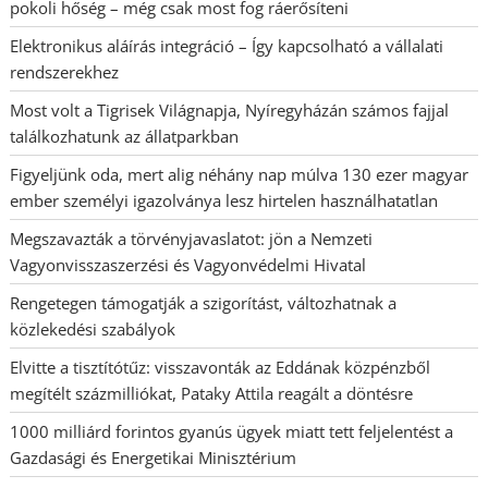
pokoli hőség – még csak most fog ráerősíteni
Elektronikus aláírás integráció – Így kapcsolható a vállalati
rendszerekhez
Most volt a Tigrisek Világnapja, Nyíregyházán számos fajjal
találkozhatunk az állatparkban
Figyeljünk oda, mert alig néhány nap múlva 130 ezer magyar
ember személyi igazolványa lesz hirtelen használhatatlan
Megszavazták a törvényjavaslatot: jön a Nemzeti
Vagyonvisszaszerzési és Vagyonvédelmi Hivatal
Rengetegen támogatják a szigorítást, változhatnak a
közlekedési szabályok
Elvitte a tisztítótűz: visszavonták az Eddának közpénzből
megítélt százmilliókat, Pataky Attila reagált a döntésre
1000 milliárd forintos gyanús ügyek miatt tett feljelentést a
Gazdasági és Energetikai Minisztérium