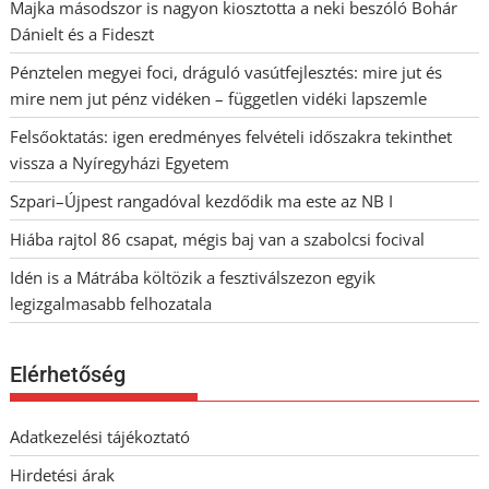
Majka másodszor is nagyon kiosztotta a neki beszóló Bohár
Dánielt és a Fideszt
Pénztelen megyei foci, dráguló vasútfejlesztés: mire jut és
mire nem jut pénz vidéken – független vidéki lapszemle
Felsőoktatás: igen eredményes felvételi időszakra tekinthet
vissza a Nyíregyházi Egyetem
Szpari–Újpest rangadóval kezdődik ma este az NB I
Hiába rajtol 86 csapat, mégis baj van a szabolcsi focival
Idén is a Mátrába költözik a fesztiválszezon egyik
legizgalmasabb felhozatala
Elérhetőség
Adatkezelési tájékoztató
Hirdetési árak