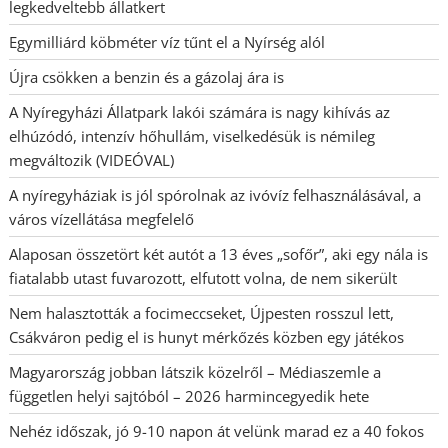
legkedveltebb állatkert
Egymilliárd köbméter víz tűnt el a Nyírség alól
Újra csökken a benzin és a gázolaj ára is
A Nyíregyházi Állatpark lakói számára is nagy kihívás az
elhúzódó, intenzív hőhullám, viselkedésük is némileg
megváltozik (VIDEÓVAL)
A nyíregyháziak is jól spórolnak az ivóvíz felhasználásával, a
város vízellátása megfelelő
Alaposan összetört két autót a 13 éves „sofőr”, aki egy nála is
fiatalabb utast fuvarozott, elfutott volna, de nem sikerült
Nem halasztották a focimeccseket, Újpesten rosszul lett,
Csákváron pedig el is hunyt mérkőzés közben egy játékos
Magyarország jobban látszik közelről – Médiaszemle a
független helyi sajtóból – 2026 harmincegyedik hete
Nehéz időszak, jó 9-10 napon át velünk marad ez a 40 fokos