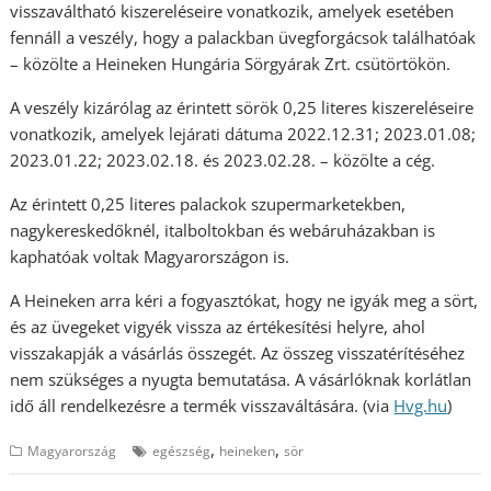
visszaváltható kiszereléseire vonatkozik, amelyek esetében
fennáll a veszély, hogy a palackban üvegforgácsok találhatóak
– közölte a Heineken Hungária Sörgyárak Zrt. csütörtökön.
A veszély kizárólag az érintett sörök 0,25 literes kiszereléseire
vonatkozik, amelyek lejárati dátuma 2022.12.31; 2023.01.08;
2023.01.22; 2023.02.18. és 2023.02.28. – közölte a cég.
Az érintett 0,25 literes palackok szupermarketekben,
nagykereskedőknél, italboltokban és webáruházakban is
kaphatóak voltak Magyarországon is.
A Heineken arra kéri a fogyasztókat, hogy ne igyák meg a sört,
és az üvegeket vigyék vissza az értékesítési helyre, ahol
visszakapják a vásárlás összegét. Az összeg visszatérítéséhez
nem szükséges a nyugta bemutatása. A vásárlóknak korlátlan
idő áll rendelkezésre a termék visszaváltására. (via
Hvg.hu
)
,
,
Magyarország
egészség
heineken
sör