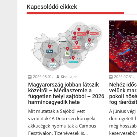
Kapcsolódó cikkek
2026.08.01.
Kiss Lajos
2026.07.31.
Magyarország jobban látszik
Nehéz idősz
közelről – Médiaszemle a
velünk mar
független helyi sajtóból – 2026
pokoli hős
harmincegyedik hete
fog ráerősí
Mit mutattak a Sajóból vett
A június vég
vízminták? A Debrecen környéki
döntögetett 
akkucégek nyomultak a Campus
még hosszab
Fesztiválon. Tizenévesek is...
keservesebbn