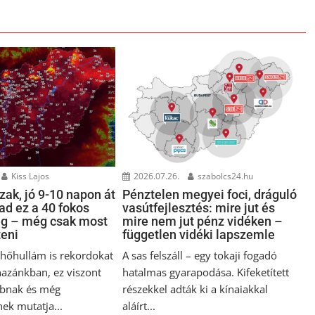
Kiss Lajos
2026.07.26.
szabolcs24.hu
ak, jó 9-10 napon át
Pénztelen megyei foci, dráguló
ad ez a 40 fokos
vasútfejlesztés: mire jut és
ég – még csak most
mire nem jut pénz vidéken –
teni
független vidéki lapszemle
i hőhullám is rekordokat
A sas felszáll – egy tokaji fogadó
hazánkban, ez viszont
hatalmas gyarapodása. Kifeketített
bnak és még
részekkel adták ki a kínaiakkal
ek mutatja...
aláírt...