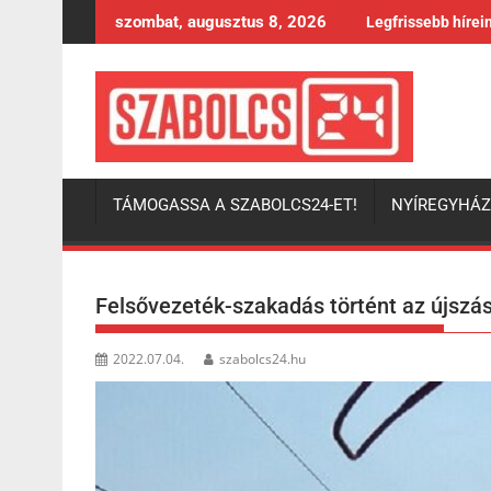
Skip
szombat, augusztus 8, 2026
Legfrissebb hírei
to
content
TÁMOGASSA A SZABOLCS24-ET!
NYÍREGYHÁ
Felsővezeték-szakadás történt az újszás
2022.07.04.
szabolcs24.hu