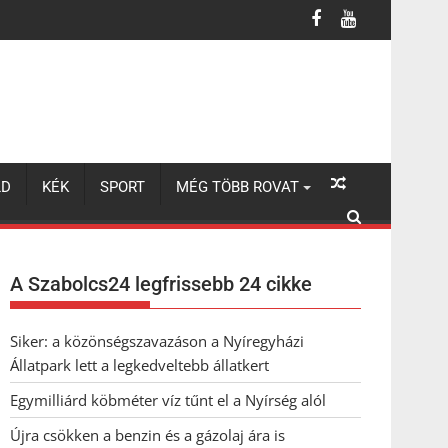
LD
KÉK
SPORT
MÉG TÖBB ROVAT
A Szabolcs24 legfrissebb 24 cikke
Siker: a közönségszavazáson a Nyíregyházi
Állatpark lett a legkedveltebb állatkert
Egymilliárd köbméter víz tűnt el a Nyírség alól
Újra csökken a benzin és a gázolaj ára is