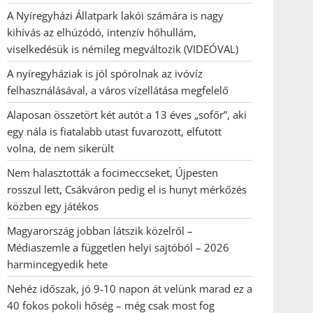
A Nyíregyházi Állatpark lakói számára is nagy
kihívás az elhúzódó, intenzív hőhullám,
viselkedésük is némileg megváltozik (VIDEÓVAL)
A nyíregyháziak is jól spórolnak az ivóvíz
felhasználásával, a város vízellátása megfelelő
Alaposan összetört két autót a 13 éves „sofőr”, aki
egy nála is fiatalabb utast fuvarozott, elfutott
volna, de nem sikerült
Nem halasztották a focimeccseket, Újpesten
rosszul lett, Csákváron pedig el is hunyt mérkőzés
közben egy játékos
Magyarország jobban látszik közelről –
Médiaszemle a független helyi sajtóból – 2026
harmincegyedik hete
Nehéz időszak, jó 9-10 napon át velünk marad ez a
40 fokos pokoli hőség – még csak most fog