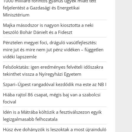
1000 milliárd forintos gyanús ügyek miatt tett
feljelentést a Gazdasági és Energetikai
Minisztérium
Majka másodszor is nagyon kiosztotta a neki
beszóló Bohár Dánielt és a Fideszt
Pénztelen megyei foci, dráguló vasútfejlesztés:
mire jut és mire nem jut pénz vidéken – független
vidéki lapszemle
Felsőoktatás: igen eredményes felvételi időszakra
tekinthet vissza a Nyíregyházi Egyetem
Szpari–Újpest rangadóval kezdődik ma este az NB I
Hiába rajtol 86 csapat, mégis baj van a szabolcsi
focival
Idén is a Mátrába költözik a fesztiválszezon egyik
legizgalmasabb felhozatala
Húsz éve dohányzók is leszoktak a most újrainduló