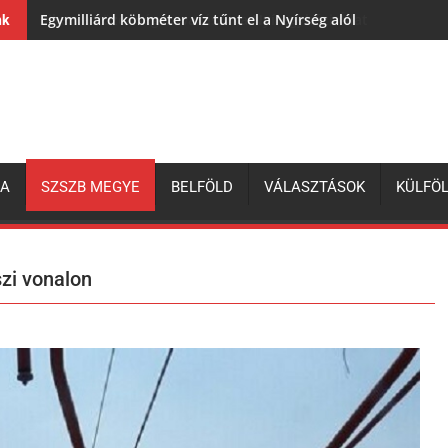
Egymilliárd köbméter víz tűnt el a Nyírség alól
nk
ZA
SZSZB MEGYE
BELFÖLD
VÁLASZTÁSOK
KÜLFÖ
zi vonalon