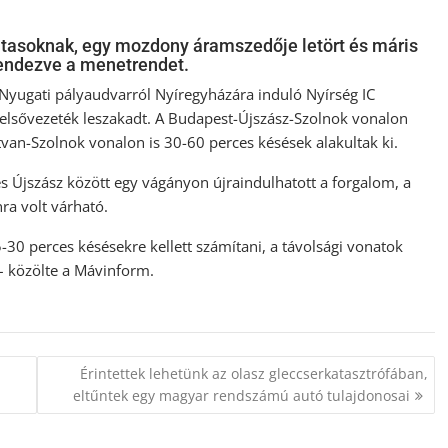
utasoknak, egy mozdony áramszedője letört és máris
rendezve a menetrendet.
 Nyugati pályaudvarról Nyíregyházára induló Nyírség IC
felsővezeték leszakadt. A Budapest-Újszász-Szolnok vonalon
an-Szolnok vonalon is 30-60 perces késések alakultak ki.
 és Újszász között egy vágányon újraindulhatott a forgalom, a
ra volt várható.
0 perces késésekre kellett számítani, a távolsági vonatok
 – közölte a Mávinform.
Érintettek lehetünk az olasz gleccserkatasztrófában,
eltűntek egy magyar rendszámú autó tulajdonosai