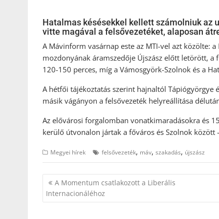
Hatalmas késésekkel kellett számolniuk az 
vitte magával a felsővezetéket, alaposan át
A Mávinform vasárnap este az MTI-vel azt közölte: a
mozdonyának áramszedője Újszász előtt letörött, a 
120-150 perces, míg a Vámosgyörk-Szolnok és a Hatv
A hétfői tájékoztatás szerint hajnaltól Tápiógyörgye
másik vágányon a felsővezeték helyreállítása délután
Az elővárosi forgalomban vonatkimaradásokra és 15-3
kerülő útvonalon jártak a főváros és Szolnok között
,
,
,
Megyei hírek
felsővezeték
máv
szakadás
újszász
Bejegyzés
A Momentum csatlakozott a Liberális
navigáció
Internacionáléhoz