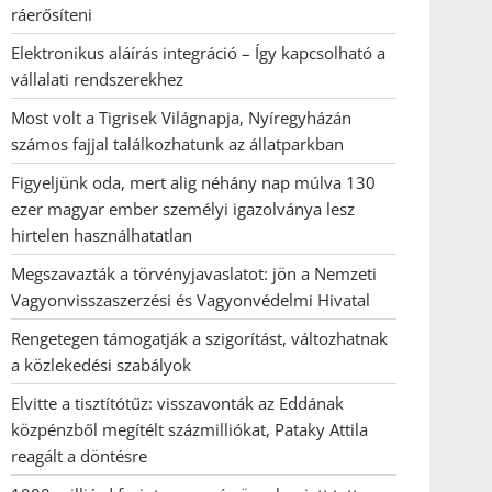
ráerősíteni
Elektronikus aláírás integráció – Így kapcsolható a
vállalati rendszerekhez
Most volt a Tigrisek Világnapja, Nyíregyházán
számos fajjal találkozhatunk az állatparkban
Figyeljünk oda, mert alig néhány nap múlva 130
ezer magyar ember személyi igazolványa lesz
hirtelen használhatatlan
Megszavazták a törvényjavaslatot: jön a Nemzeti
Vagyonvisszaszerzési és Vagyonvédelmi Hivatal
Rengetegen támogatják a szigorítást, változhatnak
a közlekedési szabályok
Elvitte a tisztítótűz: visszavonták az Eddának
közpénzből megítélt százmilliókat, Pataky Attila
reagált a döntésre