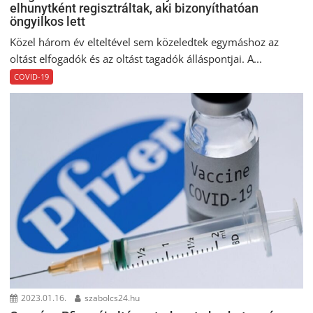
elhunytként regisztráltak, aki bizonyíthatóan
öngyilkos lett
Közel három év elteltével sem közeledtek egymáshoz az
oltást elfogadók és az oltást tagadók álláspontjai. A...
COVID-19
2023.01.16.
szabolcs24.hu