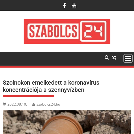
Skip
to
content
Szolnokon emelkedett a koronavírus
koncentrációja a szennyvízben
2022.08.10.
szabolcs24.hu