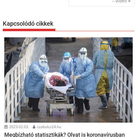
– videó
Kapcsolódó cikkek
2023.02.03.
szabolcs24.hu
Megbízható statisztikák? Olyat is koronavírusban