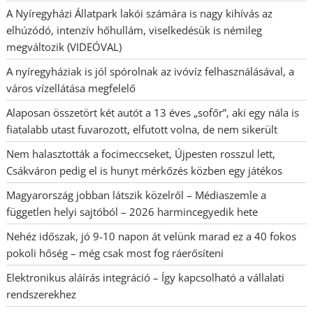
A Nyíregyházi Állatpark lakói számára is nagy kihívás az
elhúzódó, intenzív hőhullám, viselkedésük is némileg
megváltozik (VIDEÓVAL)
A nyíregyháziak is jól spórolnak az ivóvíz felhasználásával, a
város vízellátása megfelelő
Alaposan összetört két autót a 13 éves „sofőr”, aki egy nála is
fiatalabb utast fuvarozott, elfutott volna, de nem sikerült
Nem halasztották a focimeccseket, Újpesten rosszul lett,
Csákváron pedig el is hunyt mérkőzés közben egy játékos
Magyarország jobban látszik közelről – Médiaszemle a
független helyi sajtóból – 2026 harmincegyedik hete
Nehéz időszak, jó 9-10 napon át velünk marad ez a 40 fokos
pokoli hőség – még csak most fog ráerősíteni
Elektronikus aláírás integráció – Így kapcsolható a vállalati
rendszerekhez