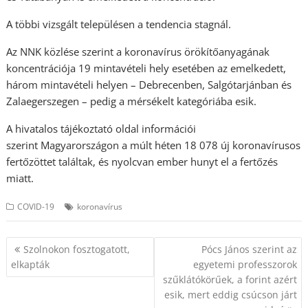
A többi vizsgált településen a tendencia stagnál.
Az NNK közlése szerint a koronavírus örökítőanyagának
koncentrációja 19 mintavételi hely esetében az emelkedett,
három mintavételi helyen – Debrecenben, Salgótarjánban és
Zalaegerszegen – pedig a mérsékelt kategóriába esik.
A hivatalos tájékoztató oldal információi
szerint Magyarországon a múlt héten 18 078 új koronavírusos
fertőzöttet találtak, és nyolcvan ember hunyt el a fertőzés
miatt.
COVID-19
koronavírus
Bejegyzés
Szolnokon fosztogatott,
Pócs János szerint az
navigáció
elkapták
egyetemi professzorok
szűklátókörűek, a forint azért
esik, mert eddig csúcson járt