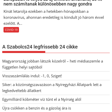
nem számítanak különösebben nagy gondra
Kínát letarolja ezekben a hetekben-hónapokban a
koronavírus, ahonnan eredetileg is kiindult jó három évvel
ezelőtt. A...
COVID-19
A Szabolcs24 legfrissebb 24 cikke
Magyarország jobban látszik közelről – heti médiaszemle a
független helyi sajtóból
Visszaszámlálás indul: -1, 0, Sziget!
Siker: a közönségszavazáson a Nyíregyházi Állatpark lett a
legkedveltebb állatkert
Egymilliárd köbméter víz tűnt el a Nyírség alól
Újra csökken a benzin és a gázolaj ára is