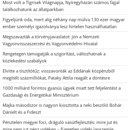
Most volt a Tigrisek Világnapja, Nyíregyházán számos fajjal
találkozhatunk az állatparkban
Figyeljünk oda, mert alig néhány nap múlva 130 ezer magyar
ember személyi igazolványa lesz hirtelen használhatatlan
Megszavazták a törvényjavaslatot: jön a Nemzeti
Vagyonvisszaszerzési és Vagyonvédelmi Hivatal
Rengetegen támogatják a szigorítást, változhatnak a
közlekedési szabályok
Elvitte a tisztítótűz: visszavonták az Eddának közpénzből
megítélt százmilliókat, Pataky Attila reagált a döntésre
1000 milliárd forintos gyanús ügyek miatt tett feljelentést a
Gazdasági és Energetikai Minisztérium
Majka másodszor is nagyon kiosztotta a neki beszóló Bohár
Dánielt és a Fideszt
Pénztelen megyei foci, dráguló vasútfejlesztés: mire jut és
mire nem jut pénz vidéken – független vidéki lapszemle