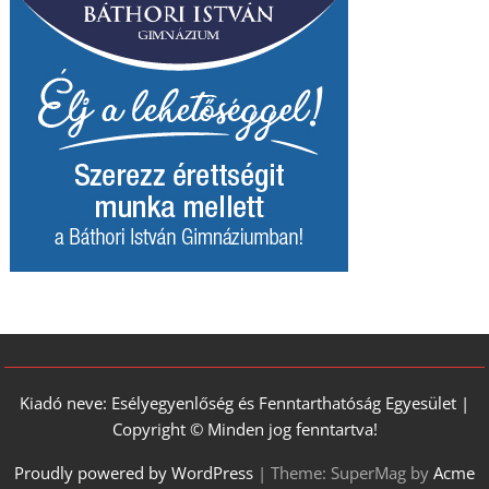
Kiadó neve: Esélyegyenlőség és Fenntarthatóság Egyesület |
Copyright © Minden jog fenntartva!
Proudly powered by WordPress
|
Theme: SuperMag by
Acme