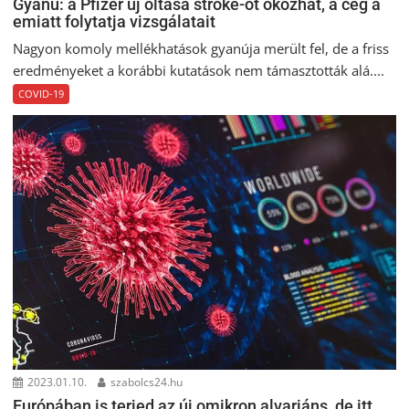
Gyanú: a Pfizer új oltása stroke-ot okozhat, a cég a
emiatt folytatja vizsgálatait
Nagyon komoly mellékhatások gyanúja merült fel, de a friss
eredményeket a korábbi kutatások nem támasztották alá....
COVID-19
2023.01.10.
szabolcs24.hu
Európában is terjed az új omikron alvariáns, de itt