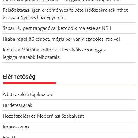
Felsőoktatás: igen eredményes felvételi időszakra tekinthet
vissza a Nyíregyházi Egyetem
Szpari–Újpest rangadóval kezdődik ma este az NB I
Hiába rajtol 86 csapat, mégis baj van a szabolcsi focival
Idén is a Mátrába költözik a fesztiválszezon egyik
legizgalmasabb felhozatala
Elérhetőség
Adatkezelési tájékoztató
Hirdetési árak
Hozzászólási és Moderálási Szabályzat
Impresszum
Join Us