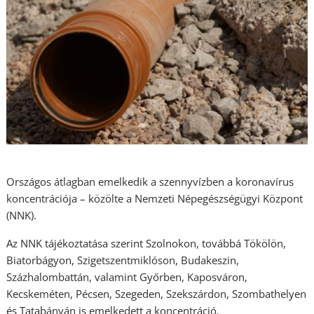
Országos átlagban emelkedik a szennyvízben a koronavírus
koncentrációja – közölte a Nemzeti Népegészségügyi Központ
(NNK).
Az NNK tájékoztatása szerint Szolnokon, továbbá Tökölön,
Biatorbágyon, Szigetszentmiklóson, Budakeszin,
Százhalombattán, valamint Győrben, Kaposváron,
Kecskeméten, Pécsen, Szegeden, Szekszárdon, Szombathelyen
és Tatabányán is emelkedett a koncentráció.