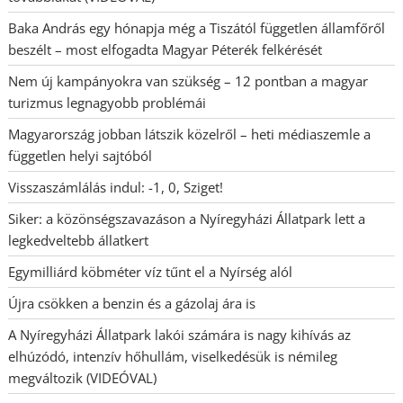
Baka András egy hónapja még a Tiszától független államfőről
beszélt – most elfogadta Magyar Péterék felkérését
Nem új kampányokra van szükség – 12 pontban a magyar
turizmus legnagyobb problémái
Magyarország jobban látszik közelről – heti médiaszemle a
független helyi sajtóból
Visszaszámlálás indul: -1, 0, Sziget!
Siker: a közönségszavazáson a Nyíregyházi Állatpark lett a
legkedveltebb állatkert
Egymilliárd köbméter víz tűnt el a Nyírség alól
Újra csökken a benzin és a gázolaj ára is
A Nyíregyházi Állatpark lakói számára is nagy kihívás az
elhúzódó, intenzív hőhullám, viselkedésük is némileg
megváltozik (VIDEÓVAL)