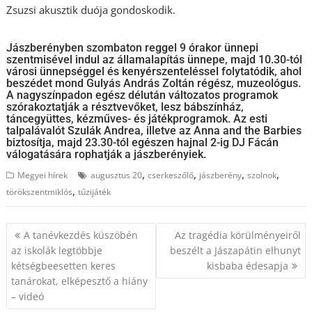
Zsuzsi akusztik duója gondoskodik.
Jászberényben szombaton reggel 9 órakor ünnepi
szentmisével indul az államalapítás ünnepe, majd 10.30-tól
városi ünnepséggel és kenyérszenteléssel folytatódik, ahol
beszédet mond Gulyás András Zoltán régész, muzeológus.
A nagyszínpadon egész délután változatos programok
szórakoztatják a résztvevőket, lesz bábszínház,
táncegyüttes, kézműves- és játékprogramok. Az esti
talpalávalót Szulák Andrea, illetve az Anna and the Barbies
biztosítja, majd 23.30-tól egészen hajnal 2-ig DJ Fácán
válogatására rophatják a jászberényiek.
,
,
,
,
Megyei hírek
augusztus 20
cserkeszőlő
jászberény
szolnok
,
törökszentmiklós
tűzijáték
Bejegyzés
A tanévkezdés küszöbén
Az tragédia körülményeiről
navigáció
az iskolák legtöbbje
beszélt a Jászapátin elhunyt
kétségbeesetten keres
kisbaba édesapja
tanárokat, elképesztő a hiány
– videó