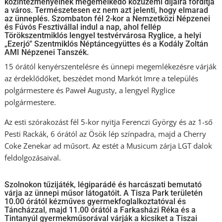
közintézményeinek megemelkedő közüzemi díjaira fordítja
a város. Természetesen ez nem azt jelenti, hogy elmarad
az ünneplés. Szombaton fél 2-kor a Nemzetközi Népzenei
és Fúvós Fesztivállal indul a nap, ahol fellép
Törökszentmiklós lengyel testvérvárosa Ryglice, a helyi
„Ezerjó” Szentmiklós Néptáncegyüttes és a Kodály Zoltán
AMI Népzenei Tanszék.
15 órától kenyérszentelésre és ünnepi megemlékezésre várják
az érdeklődőket, beszédet mond Markót Imre a település
polgármestere és Paweł Augusty, a lengyel Ryglice
polgármestere.
Az esti szórakozást fél 5-kor nyitja Ferenczi György és az 1-ső
Pesti Rackák, 6 órától az Ösök lép színpadra, majd a Cherry
Coke Zenekar ad műsort. Az estét a Musicum zárja LGT dalok
feldolgozásaival.
Szolnokon tűzijáték, légiparádé és harcászati bemutató
várja az ünnepi műsor látogatóit. A Tisza Park területén
10.00 órától kézműves gyermekfoglalkoztatóval és
Táncházzal, majd 11.00 órától a Farkasházi Réka és a
Tintanyúl gyermekműsorával várják a kicsiket a Tiszai