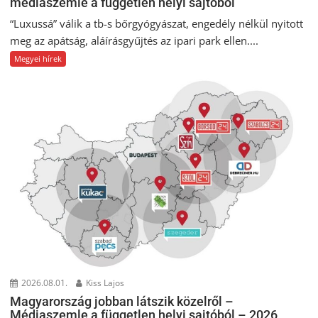
médiaszemle a független helyi sajtóból
“Luxussá” válik a tb-s bőrgyógyászat, engedély nélkül nyitott
meg az apátság, aláírásgyűjtés az ipari park ellen....
Megyei hírek
2026.08.01.
Kiss Lajos
Magyarország jobban látszik közelről –
Médiaszemle a független helyi sajtóból – 2026