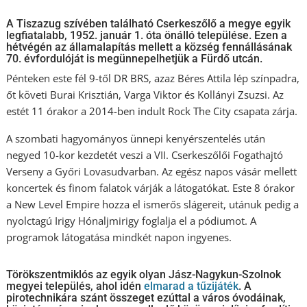
A Tiszazug szívében található Cserkeszőlő a megye egyik
legfiatalabb, 1952. január 1. óta önálló települése. Ezen a
hétvégén az államalapítás mellett a község fennállásának
70. évfordulóját is megünnepelhetjük a Fürdő utcán.
Pénteken este fél 9-től DR BRS, azaz Béres Attila lép színpadra,
őt követi Burai Krisztián, Varga Viktor és Kollányi Zsuzsi. Az
estét 11 órakor a 2014-ben indult Rock The City csapata zárja.
A szombati hagyományos ünnepi kenyérszentelés után
negyed 10-kor kezdetét veszi a VII. Cserkeszőlői Fogathajtó
Verseny a Győri Lovasudvarban. Az egész napos vásár mellett
koncertek és finom falatok várják a látogatókat. Este 8 órakor
a New Level Empire hozza el ismerős slágereit, utánuk pedig a
nyolctagú Irigy Hónaljmirigy foglalja el a pódiumot. A
programok látogatása mindkét napon ingyenes.
Törökszentmiklós az egyik olyan Jász-Nagykun-Szolnok
megyei település, ahol idén
elmarad a tűzijáték
. A
pirotechnikára szánt összeget ezúttal a város óvodáinak,