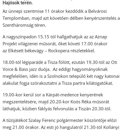
Hajósok terén.
Az ünnepi szentmise 11 órakor kezdődik a Belvárosi
Templomban, majd azt követően délben kenyérszentelés a
Szentháromság téren.
A nagyszínpadon 15.15 tól hallgathatjuk az az Aznap
Projekt világzenei műsorát, őket követi 17.00 órakor
az Elkésett békevágy – Rockopera részletekkel.
18.00-tól légiparádé a Tisza fölött, ezután 19.30-tól az Oti
Voice & Bass jazz duója. Az eddigi hagyományoknak
megfelelően, idén is a Szolnokon települő két nagy katonai
alakulat fogja szórakoztatni a Tisza partra kilátogatókat.
19.00-kor kerül sor a Kárpát-medence kenyerének
megszentelésére, majd 20.20-kor Koós Réka műsorát
láthatjuk, közben fáklyás felvonulás a Tiszán 20.30-tól.
A tűzijátékot Szalay Ferenc polgármester köszöntője előzi
meg 21.00 órakor. Az esti jó hangulatról 21.30-tól Kollányi