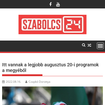
Skip
to
content
Itt vannak a legjobb augusztus 20-i programok
a megyéből
2022.08.16.
Czapkó Dorottya