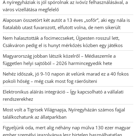
A nyíregyháziak is jól spórolnak az ivóvíz felhasználásával, a
város vízellátása megfelelő
Alaposan összetört két autót a 13 éves „sofőr”, aki egy nála is
fiatalabb utast fuvarozott, elfutott volna, de nem sikerült
Nem halasztották a focimeccseket, Újpesten rosszul lett,
Csákváron pedig el is hunyt mérkőzés közben egy játékos
Magyarország jobban látszik közelről – Médiaszemle a
független helyi sajtóból – 2026 harmincegyedik hete
Nehéz időszak, jó 9-10 napon át velünk marad ez a 40 fokos
pokoli hőség – még csak most fog ráerősíteni
Elektronikus aláírás integráció – Így kapcsolható a vállalati
rendszerekhez
Most volt a Tigrisek Világnapja, Nyíregyházán számos fajjal
találkozhatunk az állatparkban
Figyeljünk oda, mert alig néhány nap múlva 130 ezer magyar
ember személyi igazolványa lesz hirtelen használhatatlan