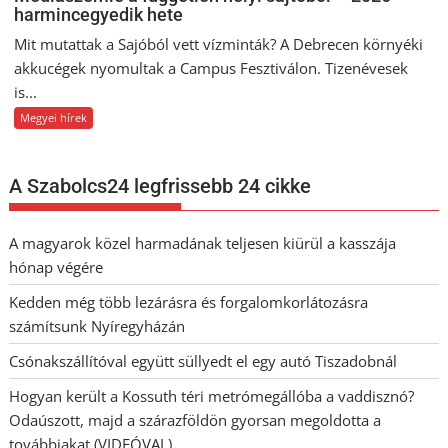
harmincegyedik hete
Mit mutattak a Sajóból vett vízminták? A Debrecen környéki
akkucégek nyomultak a Campus Fesztiválon. Tizenévesek
is...
Megyei hírek
A Szabolcs24 legfrissebb 24 cikke
A magyarok közel harmadának teljesen kiürül a kasszája
hónap végére
Kedden még több lezárásra és forgalomkorlátozásra
számítsunk Nyíregyházán
Csónakszállítóval együtt süllyedt el egy autó Tiszadobnál
Hogyan került a Kossuth téri metrómegállóba a vaddisznó?
Odaúszott, majd a szárazföldön gyorsan megoldotta a
továbbiakat (VIDEÓVAL)