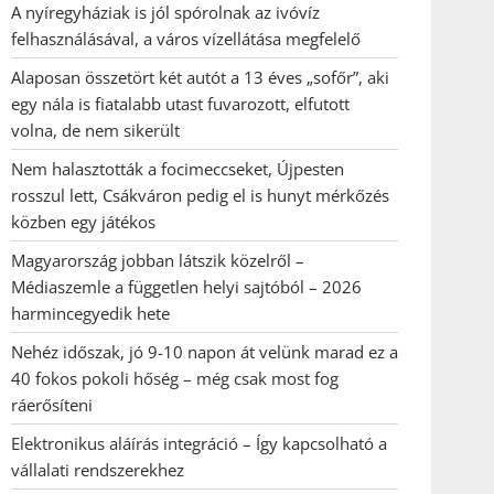
A nyíregyháziak is jól spórolnak az ivóvíz
felhasználásával, a város vízellátása megfelelő
Alaposan összetört két autót a 13 éves „sofőr”, aki
egy nála is fiatalabb utast fuvarozott, elfutott
volna, de nem sikerült
Nem halasztották a focimeccseket, Újpesten
rosszul lett, Csákváron pedig el is hunyt mérkőzés
közben egy játékos
Magyarország jobban látszik közelről –
Médiaszemle a független helyi sajtóból – 2026
harmincegyedik hete
Nehéz időszak, jó 9-10 napon át velünk marad ez a
40 fokos pokoli hőség – még csak most fog
ráerősíteni
Elektronikus aláírás integráció – Így kapcsolható a
vállalati rendszerekhez