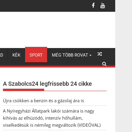
úzódó, intenzív hőhullám, viselkedésük is némileg megváltozik (VI
LD
KÉK
SPORT
MÉG TÖBB ROVAT
A Szabolcs24 legfrissebb 24 cikke
Újra csökken a benzin és a gázolaj ára is
A Nyíregyházi Állatpark lakói számára is nagy
kihívás az elhúzódó, intenzív hőhullám,
viselkedésük is némileg megváltozik (VIDEÓVAL)