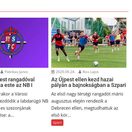
Palinkas Janos
2026.06.24.
Kiss Lajos
est rangadóval
Az Újpest ellen kezd hazai
a este az NB I
pályán a bajnokságban a Szpari
rakor a Városi
Az első nagy térségi rangadót máris
ezdődik a labdarúgó NB
augusztus elején rendezik a
es szezonjának
Debrecen ellen, megtudhattuk az
e: a...
első kör...
Sport