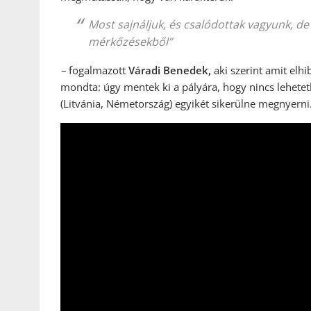
Most sajnáljuk, és csalódottak vagyunk, d
mérkőzésekből”
–
fogalmazott
Váradi Benedek,
aki szerint amit elhib
mondta: úgy mentek ki a pályára, hogy nincs lehetet
(Litvánia, Németország) egyikét sikerülne megnyerni