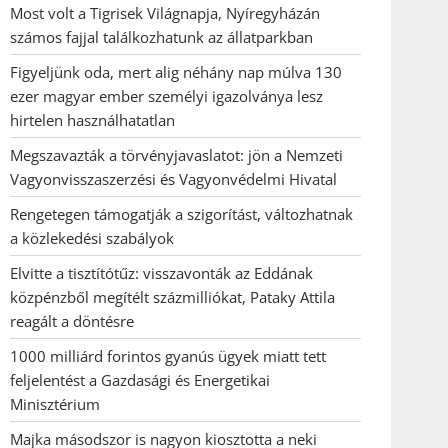
Most volt a Tigrisek Világnapja, Nyíregyházán
számos fajjal találkozhatunk az állatparkban
Figyeljünk oda, mert alig néhány nap múlva 130
ezer magyar ember személyi igazolványa lesz
hirtelen használhatatlan
Megszavazták a törvényjavaslatot: jön a Nemzeti
Vagyonvisszaszerzési és Vagyonvédelmi Hivatal
Rengetegen támogatják a szigorítást, változhatnak
a közlekedési szabályok
Elvitte a tisztítótűz: visszavonták az Eddának
közpénzből megítélt százmilliókat, Pataky Attila
reagált a döntésre
1000 milliárd forintos gyanús ügyek miatt tett
feljelentést a Gazdasági és Energetikai
Minisztérium
Majka másodszor is nagyon kiosztotta a neki