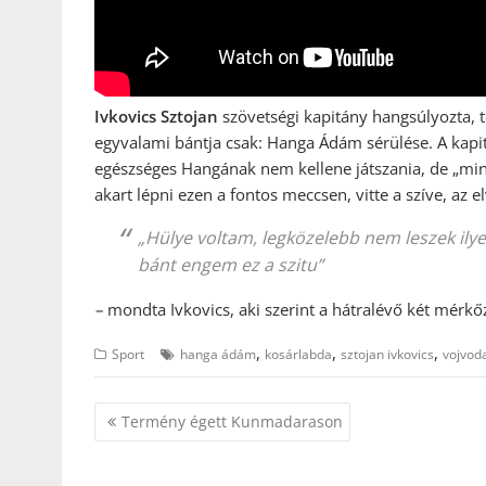
Ivkovics Sztojan
szövetségi kapitány hangsúlyozta, 
egyvalami bántja csak: Hanga Ádám sérülése. A kapi
egészséges Hangának nem kellene játszania, de „mind
akart lépni ezen a fontos meccsen, vitte a szíve, az e
„Hülye voltam, legközelebb nem leszek ilyen
bánt engem ez a szitu”
–
mondta Ivkovics, aki szerint a hátralévő két mérkőz
,
,
,
Sport
hanga ádám
kosárlabda
sztojan ivkovics
vojvod
Bejegyzés
Termény égett Kunmadarason
navigáció