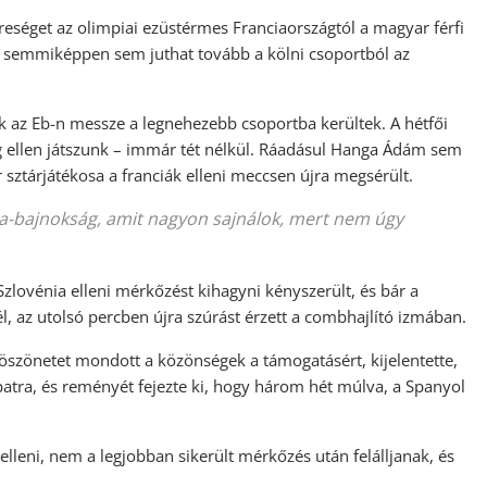
reséget az olimpiai ezüstérmes Franciaországtól a magyar férfi
semmiképpen sem juthat tovább a kölni csoportból az
 az Eb-n messze a legnehezebb csoportba kerültek. A hétfői
 ellen játszunk – immár tét nélkül. Ráadásul Hanga Ádám sem
 sztárjátékosa a franciák elleni meccsen újra megsérült.
pa-bajnokság, amit nagyon sajnálok, mert nem úgy
 Szlovénia elleni mérkőzést kihagyni kényszerült, és bár a
nél, az utolsó percben újra szúrást érzett a combhajlító izmában.
öszönetet mondott a közönségek a támogatásért, kijelentette,
atra, és reményét fejezte ki, hogy három hét múlva, a Spanyol
elleni, nem a legjobban sikerült mérkőzés után felálljanak, és