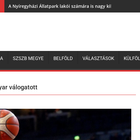
A Nyíregyházi Állatpark lakói számára is nagy kihívás az elh
ZA
SZSZB MEGYE
BELFÖLD
VÁLASZTÁSOK
KÜLFÖ
yar válogatott