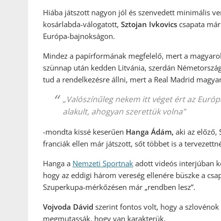
Hiába játszott nagyon jól és szenvedett minimális ve
kosárlabda-válogatott,
Sztojan Ivkovics
csapata már 
Európa-bajnokságon.
Mindez a papírformának megfelelő, mert a magyarok
szünnap után kedden Litvánia, szerdán Németország
tud a rendelkezésre állni, mert a Real Madrid magyar
„Valószínűleg nekem itt véget ért az Euró
alakult, ahogyan szerettük volna”
-mondta kissé keserűen
Hanga Ádám,
aki az előző,
franciák ellen már játszott, sőt többet is a tervezett
Hanga a
Nemzeti Sportnak
adott videós interjúban k
hogy az eddigi három vereség ellenére büszke a csap
Szuperkupa-mérkőzésen már „rendben lesz”.
Vojvoda Dávid
szerint fontos volt, hogy a szlovénok 
megmutassák, hogy van karakterük.