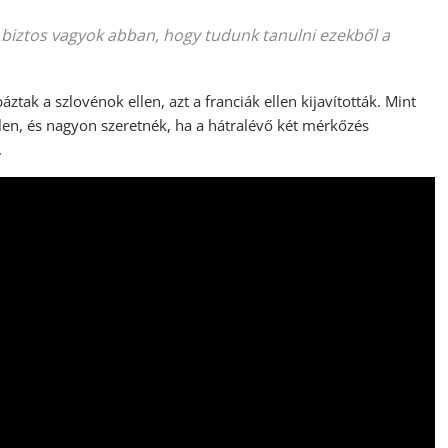
e biztos vagyok abban, hogy tudunk tanulni ezekből a
áztak a szlovénok ellen, azt a franciák ellen kijavították. Mint
len, és nagyon szeretnék, ha a hátralévő két mérkőzés
.