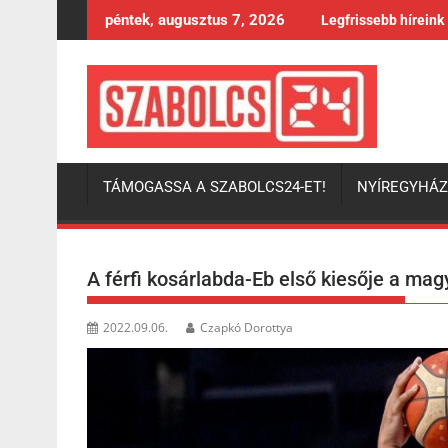
Skip
péntek, augusztus 7, 2026
Legfrissebb híreink
to
content
TÁMOGASSA A SZABOLCS24-ET!
NYÍREGYHÁ
A férfi kosárlabda-Eb első kiesője a mag
2022.09.06.
Czapkó Dorottya