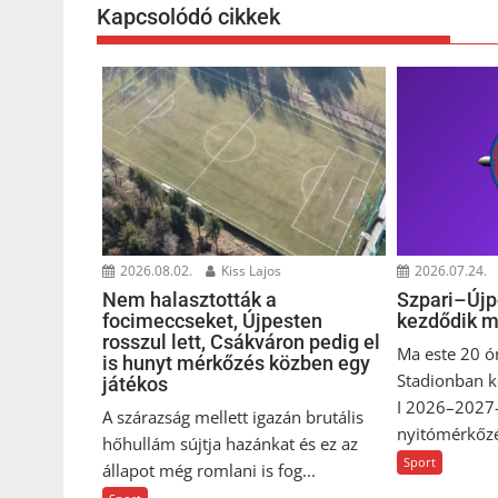
Kapcsolódó cikkek
2026.08.02.
Kiss Lajos
2026.07.24.
Nem halasztották a
Szpari–Újp
focimeccseket, Újpesten
kezdődik m
rosszul lett, Csákváron pedig el
Ma este 20 ó
is hunyt mérkőzés közben egy
Stadionban k
játékos
I 2026–2027-
A szárazság mellett igazán brutális
nyitómérkőzés
hőhullám sújtja hazánkat és ez az
Sport
állapot még romlani is fog...