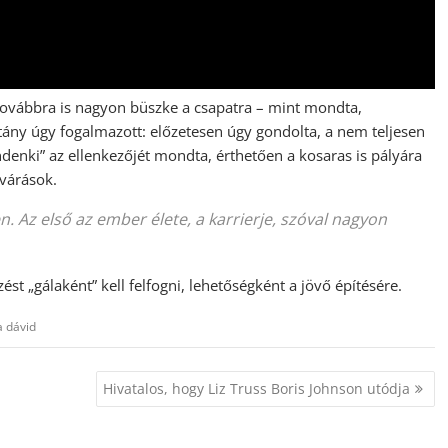
továbbra is nagyon büszke a csapatra – mint mondta,
tány úgy fogalmazott: előzetesen úgy gondolta, a nem teljesen
enki” az ellenkezőjét mondta, érthetően a kosaras is pályára
lvárások.
. Az első az ember élete, a karrierje, szóval nagyon
ést „gálaként” kell felfogni, lehetőségként a jövő építésére.
a dávid
Hivatalos, hogy Liz Truss Boris Johnson utódja