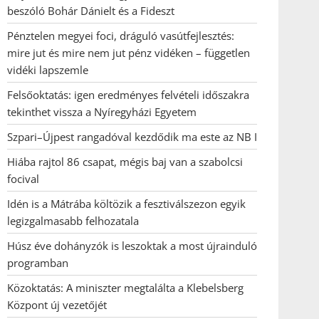
beszóló Bohár Dánielt és a Fideszt
Pénztelen megyei foci, dráguló vasútfejlesztés:
mire jut és mire nem jut pénz vidéken – független
vidéki lapszemle
Felsőoktatás: igen eredményes felvételi időszakra
tekinthet vissza a Nyíregyházi Egyetem
Szpari–Újpest rangadóval kezdődik ma este az NB I
Hiába rajtol 86 csapat, mégis baj van a szabolcsi
focival
Idén is a Mátrába költözik a fesztiválszezon egyik
legizgalmasabb felhozatala
Húsz éve dohányzók is leszoktak a most újrainduló
programban
Közoktatás: A miniszter megtalálta a Klebelsberg
Központ új vezetőjét