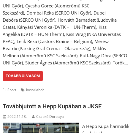
UNI Győr), Cyesha Goree (Atomerőmű KSC
Szekszárd), Dombai Réka (SERCO UNI Győr), Dubei
Debóra (SERCO UNI Győr), Horváth Bernadett (Ludovika
Csata), Kányási Veronika (DVTK – HUN-Therm), Kiss
Angelika (DVTK – HUN-Therm), Kiss Virág (NKA Universitas
PEAC), Lelik Réka (Castors Braine – Belgium), Mérész
Beatrix (Parking Graf Crema – Olaszország), Miklós
Melinda (Atomerőmű KSC Szekszárd), Ruff-Nagy Dóra (SERCO
UNI Győr), Studer Ágnes (Atomerőmű KSC Szekszárd), Török…
TOVÁBB OLVASOM
Sport
kosárlabda
Továbbjutott a Hepp Kupában a JKSE
2022.11.18.
Czapkó Dorottya
A Hepp Kupa harmadik