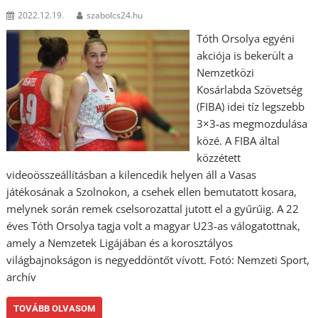
2022.12.19.
szabolcs24.hu
Tóth Orsolya egyéni
akciója is bekerült a
Nemzetközi
Kosárlabda Szövetség
(FIBA) idei tíz legszebb
3×3-as megmozdulása
közé. A FIBA által
közzétett
videoösszeállításban a kilencedik helyen áll a Vasas
játékosának a Szolnokon, a csehek ellen bemutatott kosara,
melynek során remek cselsorozattal jutott el a gyűrűig. A 22
éves Tóth Orsolya tagja volt a magyar U23-as válogatottnak,
amely a Nemzetek Ligájában és a korosztályos
világbajnokságon is negyeddöntőt vívott. Fotó: Nemzeti Sport,
archív
TOVÁBB OLVASOM