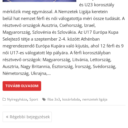
és U23 korosztály
mérkőzik meg egymással. A Nemzetek Ligája keretein
belül hat nemzet férfi és női válogatottja méri össze tudását. A
résztvevő országok Ausztria, Csehország, Izrael,
Magyarország, Szlovénia és Szlovákia. Az U17 Európa Kupa
Selejtező tétje a szeptember 2-4. között Athénban
megrendezendő Európa Kupára való kijutás, ahol 12 férfi és 9
női U17-es válogatott lép pályára. A férfi korosztályban
résztvevő országok: Magyarország, Litvánia, Lettország,
Ausztria, Nagy Britannia, Észtország, Írország, Svédország,
Németország, Ukrajna,…
TOVÁBB OLVASOM
,
,
,
Nyíregyháza
Sport
fiba 3x3
kosárlabda
nemzetek ligája
Bejegyzés
Régebbi bejegyzések
navigáció