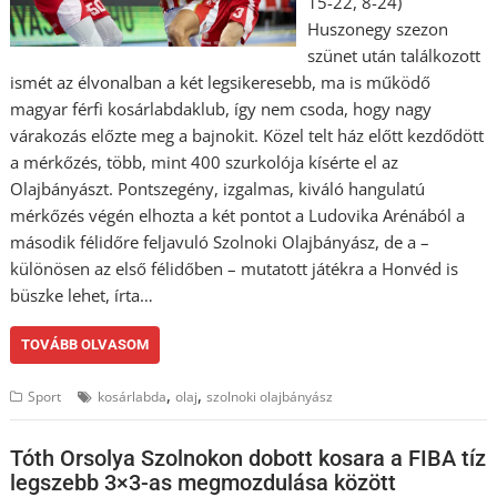
15-22, 8-24)
Huszonegy szezon
szünet után találkozott
ismét az élvonalban a két legsikeresebb, ma is működő
magyar férfi kosárlabdaklub, így nem csoda, hogy nagy
várakozás előzte meg a bajnokit. Közel telt ház előtt kezdődött
a mérkőzés, több, mint 400 szurkolója kísérte el az
Olajbányászt. Pontszegény, izgalmas, kiváló hangulatú
mérkőzés végén elhozta a két pontot a Ludovika Arénából a
második félidőre feljavuló Szolnoki Olajbányász, de a –
különösen az első félidőben – mutatott játékra a Honvéd is
büszke lehet, írta…
TOVÁBB OLVASOM
,
,
Sport
kosárlabda
olaj
szolnoki olajbányász
Tóth Orsolya Szolnokon dobott kosara a FIBA tíz
legszebb 3×3-as megmozdulása között