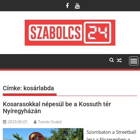
Skip
to
content
Címke:
kosárlabda
Kosarasokkal népesül be a Kossuth tér
Nyíregyházán
2023.06.07.
Tamás Szabó
Szombaton a Streetball
lesz a főszerepben a