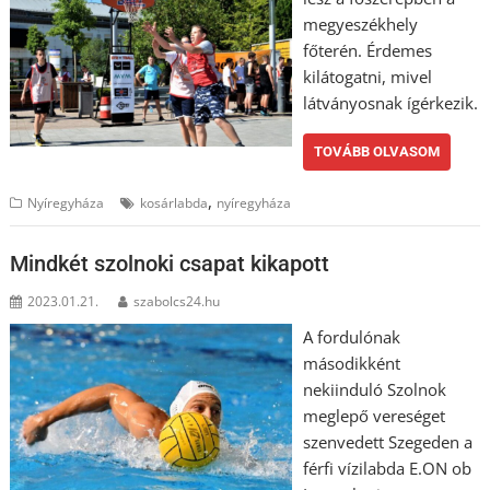
megyeszékhely
főterén. Érdemes
kilátogatni, mivel
látványosnak ígérkezik.
TOVÁBB OLVASOM
,
Nyíregyháza
kosárlabda
nyíregyháza
Mindkét szolnoki csapat kikapott
2023.01.21.
szabolcs24.hu
A fordulónak
másodikként
nekiinduló Szolnok
meglepő vereséget
szenvedett Szegeden a
férfi vízilabda E.ON ob