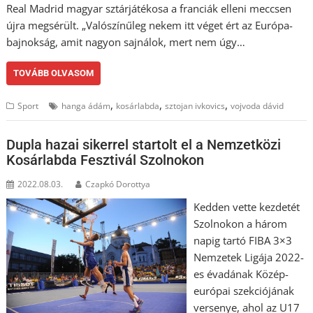
Real Madrid magyar sztárjátékosa a franciák elleni meccsen
újra megsérült. „Valószínűleg nekem itt véget ért az Európa-
bajnokság, amit nagyon sajnálok, mert nem úgy…
TOVÁBB OLVASOM
,
,
,
Sport
hanga ádám
kosárlabda
sztojan ivkovics
vojvoda dávid
Dupla hazai sikerrel startolt el a Nemzetközi
Kosárlabda Fesztivál Szolnokon
2022.08.03.
Czapkó Dorottya
Kedden vette kezdetét
Szolnokon a három
napig tartó FIBA 3×3
Nemzetek Ligája 2022-
es évadának Közép-
európai szekciójának
versenye, ahol az U17