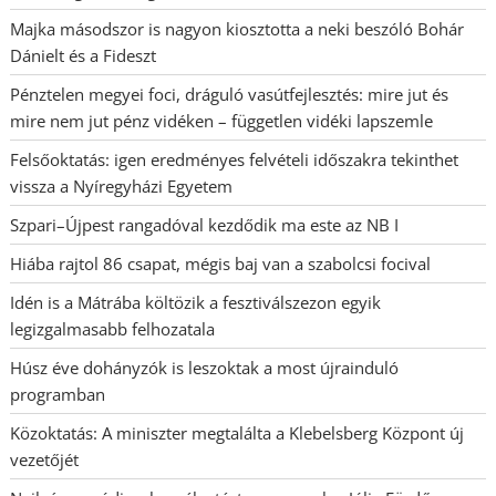
Majka másodszor is nagyon kiosztotta a neki beszóló Bohár
Dánielt és a Fideszt
Pénztelen megyei foci, dráguló vasútfejlesztés: mire jut és
mire nem jut pénz vidéken – független vidéki lapszemle
Felsőoktatás: igen eredményes felvételi időszakra tekinthet
vissza a Nyíregyházi Egyetem
Szpari–Újpest rangadóval kezdődik ma este az NB I
Hiába rajtol 86 csapat, mégis baj van a szabolcsi focival
Idén is a Mátrába költözik a fesztiválszezon egyik
legizgalmasabb felhozatala
Húsz éve dohányzók is leszoktak a most újrainduló
programban
Közoktatás: A miniszter megtalálta a Klebelsberg Központ új
vezetőjét