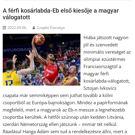
A férfi kosárlabda-Eb első kiesője a magyar
válogatott
2022.09.06.
Czapkó Dorottya
Hiába játszott nagyon
jól és szenvedett
minimális vereséget az
olimpiai ezüstérmes
Franciaországtól a
magyar férfi
kosárlabda-válogatott,
Sztojan Ivkovics
csapata már semmiképpen sem juthat tovább a kölni
csoportból az Európa-bajnokságon. Mindez a papírformának
megfelelő, mert a magyarok az Eb-n messze a legnehezebb
csoportba kerültek. A hétfői szünnap után kedden Litvánia,
szerdán Németország ellen játszunk – immár tét nélkül.
Ráadásul Hanga Ádám sem tud a rendelkezésre állni, mert a