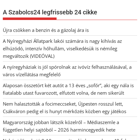
A Szabolcs24 legfrissebb 24 cikke
Újra csökken a benzin és a gázolaj ára is
A Nyíregyházi Állatpark lakói számára is nagy kihívás az
elhúzódó, intenzív hőhullám, viselkedésük is némileg
megváltozik (VIDEÓVAL)
A nyíregyháziak is jól spórolnak az ivóvíz felhasználásával, a
város vízellátása megfelelő
Alaposan összetört két autót a 13 éves „sofőr”, aki egy nála is
fiatalabb utast fuvarozott, elfutott volna, de nem sikerült
Nem halasztották a focimeccseket, Újpesten rosszul lett,
Csákváron pedig el is hunyt mérkőzés közben egy játékos
Magyarország jobban látszik közelről – Médiaszemle a
független helyi sajtóból – 2026 harmincegyedik hete