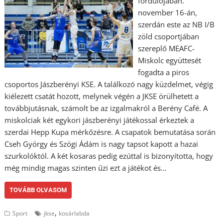
fordulójában.
november 16-án,
szerdán este az NB I/B
zöld csoportjában
szereplő MEAFC-
Miskolc együttesét
fogadta a piros
csoportos Jászberényi KSE. A találkozó nagy küzdelmet, végig
kiélezett csatát hozott, melynek végén a JKSE örülhetett a
továbbjutásnak, számolt be az izgalmakról a Berény Café. A
miskolciak két egykori jászberényi játékossal érkeztek a
szerdai Hepp Kupa mérkőzésre. A csapatok bemutatása során
Cseh György és Szögi Ádám is nagy tapsot kapott a hazai
szurkolóktól. A két kosaras pedig ezúttal is bizonyította, hogy
még mindig magas szinten űzi ezt a játékot és…
TOVÁBB OLVASOM
,
Sport
jkse
kosárlabda