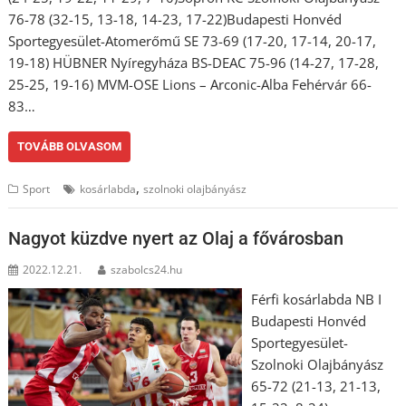
76-78 (32-15, 13-18, 14-23, 17-22)Budapesti Honvéd
Sportegyesület-Atomerőmű SE 73-69 (17-20, 17-14, 20-17,
19-18) HÜBNER Nyíregyháza BS-DEAC 75-96 (14-27, 17-28,
25-25, 19-16) MVM-OSE Lions – Arconic-Alba Fehérvár 66-
83…
TOVÁBB OLVASOM
,
Sport
kosárlabda
szolnoki olajbányász
Nagyot küzdve nyert az Olaj a fővárosban
2022.12.21.
szabolcs24.hu
Férfi kosárlabda NB I
Budapesti Honvéd
Sportegyesület-
Szolnoki Olajbányász
65-72 (21-13, 21-13,