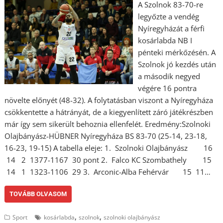
A Szolnok 83-70-re
legyőzte a vendég
Nyíregyházát a férfi
kosárlabda NB I
pénteki mérkőzésén. A
Szolnok jó kezdés után
a második negyed
végére 16 pontra
növelte előnyét (48-32). A folytatásban viszont a Nyíregyháza
csökkentette a hátrányát, de a kiegyenlített záró játékrészben
már így sem sikerült behoznia ellenfelét. Eredmény:Szolnoki
Olajbányász-HÜBNER Nyíregyháza BS 83-70 (25-14, 23-18,
16-23, 19-15) A tabella eleje: 1. Szolnoki Olajbányász 16
14 2 1377-1167 30 pont 2. Falco KC Szombathely 15
14 1 1323-1106 29 3. Arconic-Alba Fehérvár 15 11…
TOVÁBB OLVASOM
,
,
Sport
kosárlabda
szolnok
szolnoki olajbányász