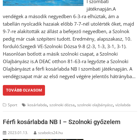
I szombati
játéknapján.A
vendégek a második negyedben 6-3-ra elhúztak, ám a
tabellán nyolcadik hazaiak előbb 7-7-nél utolérték őket, majd
9-7-re alakították az állást a befejező negyedben, a Szolnok
pedig már csak szépíteni tudott. Eredmény, alapszakasz, 10.
forduló:Szegedi VE-Szolnoki Dózsa 9-8 (2-3, 1-3, 3-1, 3-1).
Hasonlóan botlott a másik szolnoki csapat, a Szolnoki
Olajbányász is.A DEAC otthon 81-63-ra legyőzte a Szolnoki
Olajbányászt a férfi kosárlabda NB I szombati játéknapján. A
vendégcsapat már az első negyed végére jelentős hátrányba…
TOVÁBB OLVASOM
,
,
,
Sport
kosárlabda
szolnoki dózsa
szolnoki olajbányász
vízilabda
Férfi kosárlabda NB I – Szolnoki győzelem
2023.01.13.
szabolcs24.hu