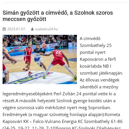
Simán győzött a címvédő, a Szolnok szoros
meccsen győzött
2023.01.07.
szabolcs24.hu
A címvédő
Szombathely 25
ponttal nyert
Kaposváron a férfi
kosárlabda NB I
szombati játéknapján.
Az éllovas vendégek
sikeréből a mezőny
legeredményesebbjeként Perl Zoltán 24 ponttal vette ki a
részét.A második helyezett Szolnok gyenge kezdés után a
végére szorossá váló mérkőzést nyert meg Sopronban.
Eredmények (a magyar szövetség honlapja alapján):Kometa
Kaposvári KK – Falco-Vulcano Energia KC Szombathely 61-86
(24-25, 19-22, 11-29, 7-10)Sopron KC-Szolnoki Olajbányász