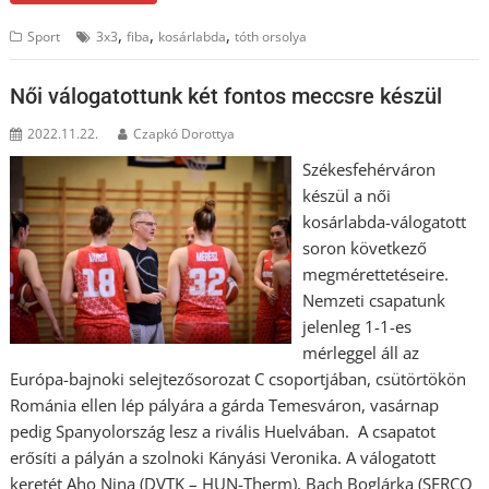
,
,
,
Sport
3x3
fiba
kosárlabda
tóth orsolya
Női válogatottunk két fontos meccsre készül
2022.11.22.
Czapkó Dorottya
Székesfehérváron
készül a női
kosárlabda-válogatott
soron következő
megmérettetéseire.
Nemzeti csapatunk
jelenleg 1-1-es
mérleggel áll az
Európa-bajnoki selejtezősorozat C csoportjában, csütörtökön
Románia ellen lép pályára a gárda Temesváron, vasárnap
pedig Spanyolország lesz a rivális Huelvában. A csapatot
erősíti a pályán a szolnoki Kányási Veronika. A válogatott
keretét Aho Nina (DVTK – HUN-Therm), Bach Boglárka (SERCO