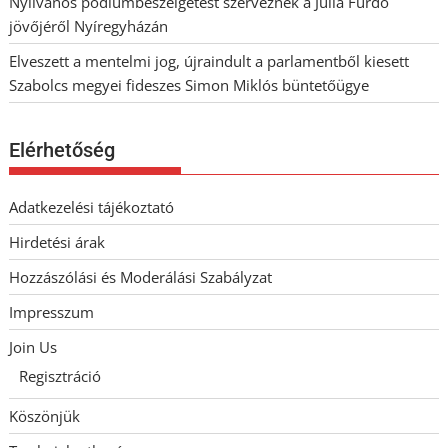
Nyilvános pódiumbeszélgetést szerveznek a Júlia Fürdő
jövőjéről Nyíregyházán
Elveszett a mentelmi jog, újraindult a parlamentből kiesett
Szabolcs megyei fideszes Simon Miklós büntetőügye
Elérhetőség
Adatkezelési tájékoztató
Hirdetési árak
Hozzászólási és Moderálási Szabályzat
Impresszum
Join Us
Regisztráció
Köszönjük