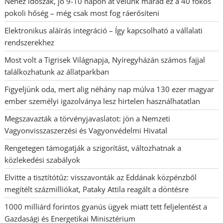
Nehéz időszak, jó 9-10 napon át velünk marad ez a 40 fokos
pokoli hőség – még csak most fog ráerősíteni
Elektronikus aláírás integráció – Így kapcsolható a vállalati
rendszerekhez
Most volt a Tigrisek Világnapja, Nyíregyházán számos fajjal
találkozhatunk az állatparkban
Figyeljünk oda, mert alig néhány nap múlva 130 ezer magyar
ember személyi igazolványa lesz hirtelen használhatatlan
Megszavazták a törvényjavaslatot: jön a Nemzeti
Vagyonvisszaszerzési és Vagyonvédelmi Hivatal
Rengetegen támogatják a szigorítást, változhatnak a
közlekedési szabályok
Elvitte a tisztítótűz: visszavonták az Eddának közpénzből
megítélt százmilliókat, Pataky Attila reagált a döntésre
1000 milliárd forintos gyanús ügyek miatt tett feljelentést a
Gazdasági és Energetikai Minisztérium