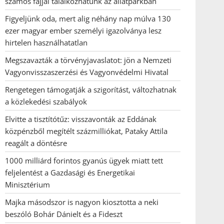
számos fajjal találkozhatunk az állatparkban
Figyeljünk oda, mert alig néhány nap múlva 130
ezer magyar ember személyi igazolványa lesz
hirtelen használhatatlan
Megszavazták a törvényjavaslatot: jön a Nemzeti
Vagyonvisszaszerzési és Vagyonvédelmi Hivatal
Rengetegen támogatják a szigorítást, változhatnak
a közlekedési szabályok
Elvitte a tisztítótűz: visszavonták az Eddának
közpénzből megítélt százmilliókat, Pataky Attila
reagált a döntésre
1000 milliárd forintos gyanús ügyek miatt tett
feljelentést a Gazdasági és Energetikai
Minisztérium
Majka másodszor is nagyon kiosztotta a neki
beszóló Bohár Dánielt és a Fideszt