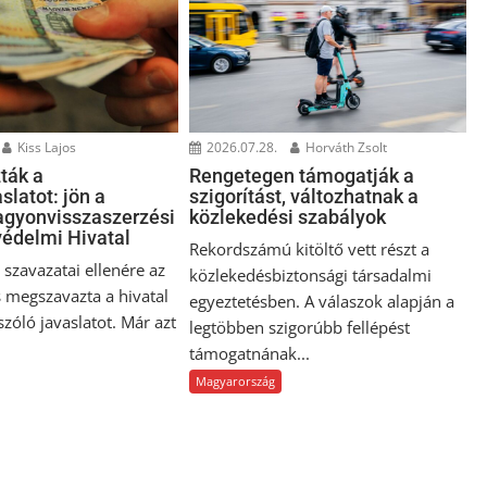
Kiss Lajos
2026.07.28.
Horváth Zsolt
ták a
Rengetegen támogatják a
slatot: jön a
szigorítást, változhatnak a
gyonvisszaszerzési
közlekedési szabályok
édelmi Hivatal
Rekordszámú kitöltő vett részt a
szavazatai ellenére az
közlekedésbiztonsági társadalmi
 megszavazta a hivatal
egyeztetésben. A válaszok alapján a
 szóló javaslatot. Már azt
legtöbben szigorúbb fellépést
támogatnának...
Magyarország