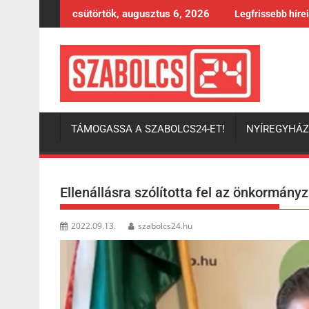
Skip
csütörtök, augusztus 6, 2026
Legfrissebb híre
to
content
TÁMOGASSA A SZABOLCS24-ET!
NYÍREGYHÁ
Ellenállásra szólította fel az önkormán
2022.09.13.
szabolcs24.hu