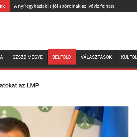
A nyíregyháziak is jól spórolnak az ivóvíz felhasználásával,
ink
ZA
SZSZB MEGYE
BELFÖLD
VÁLASZTÁSOK
KÜLFÖ
yzatokat az LMP