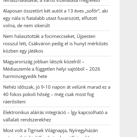
felhasználásával, a város vízellátása megfelelő
Alaposan összetört két autót a 13 éves „sofőr”, aki
egy nála is fiatalabb utast fuvarozott, elfutott
volna, de nem sikerült
Nem halasztották a focimeccseket, Újpesten
rosszul lett, Csákváron pedig el is hunyt mérkőzés
közben egy játékos
Magyarország jobban látszik közelről –
Médiaszemle a független helyi sajtóból – 2026
harmincegyedik hete
Nehéz időszak, jó 9-10 napon át velünk marad ez a
40 fokos pokoli hőség – még csak most fog
ráerősíteni
Elektronikus aláírás integráció – Így kapcsolható a
vállalati rendszerekhez
Most volt a Tigrisek Világnapja, Nyíregyházán