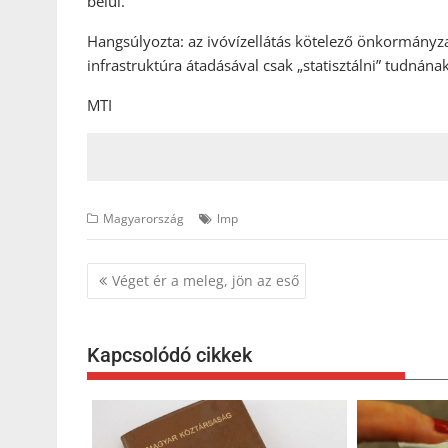
belül.
Hangsúlyozta: az ivóvízellátás kötelező önkormányz
infrastruktúra átadásával csak „statisztálni” tudnának
MTI
Magyarország
lmp
Bejegyzés
Véget ér a meleg, jön az eső
navigáció
Kapcsolódó cikkek