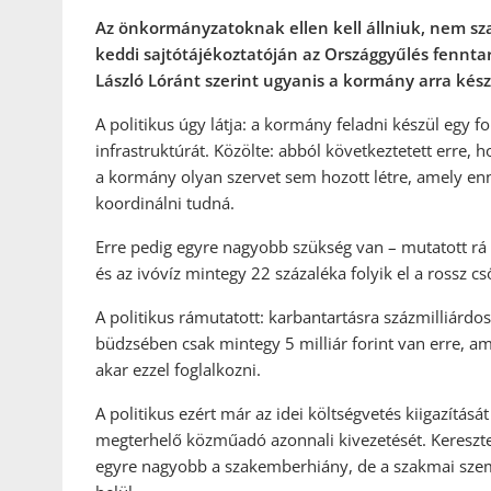
Az önkormányzatoknak ellen kell állniuk, nem sza
keddi sajtótájékoztatóján az Országgyűlés fennta
László Lóránt szerint ugyanis a kormány arra készü
A politikus úgy látja: a kormány feladni készül egy f
infrastruktúrát. Közölte: abból következtetett erre, 
a kormány olyan szervet sem hozott létre, amely enne
koordinálni tudná.
Erre pedig egyre nagyobb szükség van – mutatott r
és az ivóvíz mintegy 22 százaléka folyik el a rossz cs
A politikus rámutatott: karbantartásra százmilliárdo
büdzsében csak mintegy 5 milliár forint van erre, a
akar ezzel foglalkozni.
A politikus ezért már az idei költségvetés kiigazítás
megterhelő közműadó azonnali kivezetését. Keresztes 
egyre nagyobb a szakemberhiány, de a szakmai szeml