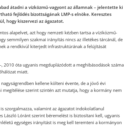
bad átadni a vízközmű-vagyont az államnak – jelentette ki
rtható fejlődés bizottságának LMP-s elnöke. Keresztes
l, hogy kiszervezi az ágazatot.
ontos alapelvet, azt hogy nemzeti kézben tartsa a víziközmű-
hogy semmilyen szakmai irányítás nincs az illetékes tárcánál, de
k a rendkívül kiterjedt infrastruktúrának a felújítását
á -, 2010 óta ugyanis megduplázódott a meghibásodások száma
őhálózat miatt.
s nagyságrendben kellene költeni évente, de a jövő évi
mi megítélése szerint szintén azt mutatja, hogy a kormány nem
át is szorgalmazza, valamint az ágazatot indokolatlanul
László Lóránt szerint béremelést is biztosítani kell, ugyanis
életű egységes irányítást is meg kell teremteni a kormányon