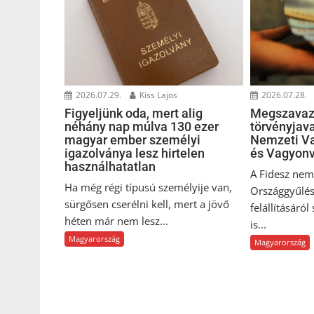
2026.07.29.
Kiss Lajos
2026.07.28.
Figyeljünk oda, mert alig
Megszavaz
néhány nap múlva 130 ezer
törvényjava
magyar ember személyi
Nemzeti Va
igazolványa lesz hirtelen
és Vagyonv
használhatatlan
A Fidesz nem 
Ha még régi típusú személyije van,
Országgyűlés
sürgősen cserélni kell, mert a jövő
felállításáról
héten már nem lesz...
is...
Magyarország
Magyarország