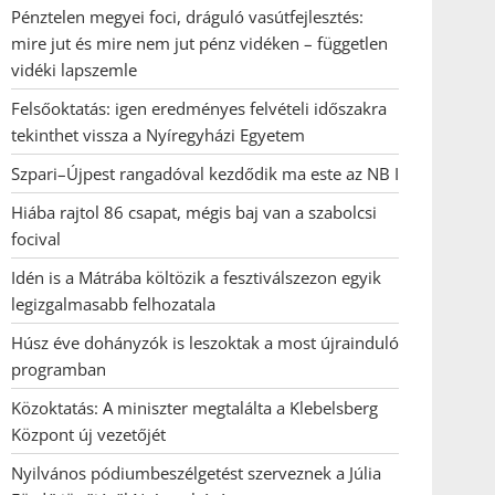
Pénztelen megyei foci, dráguló vasútfejlesztés:
mire jut és mire nem jut pénz vidéken – független
vidéki lapszemle
Felsőoktatás: igen eredményes felvételi időszakra
tekinthet vissza a Nyíregyházi Egyetem
Szpari–Újpest rangadóval kezdődik ma este az NB I
Hiába rajtol 86 csapat, mégis baj van a szabolcsi
focival
Idén is a Mátrába költözik a fesztiválszezon egyik
legizgalmasabb felhozatala
Húsz éve dohányzók is leszoktak a most újrainduló
programban
Közoktatás: A miniszter megtalálta a Klebelsberg
Központ új vezetőjét
Nyilvános pódiumbeszélgetést szerveznek a Júlia