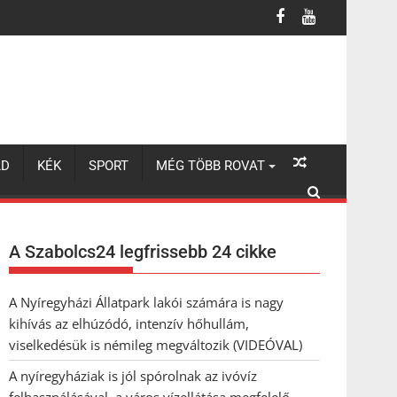
 a város vízellátása megfelelő
LD
KÉK
SPORT
MÉG TÖBB ROVAT
A Szabolcs24 legfrissebb 24 cikke
A Nyíregyházi Állatpark lakói számára is nagy
kihívás az elhúzódó, intenzív hőhullám,
viselkedésük is némileg megváltozik (VIDEÓVAL)
A nyíregyháziak is jól spórolnak az ivóvíz