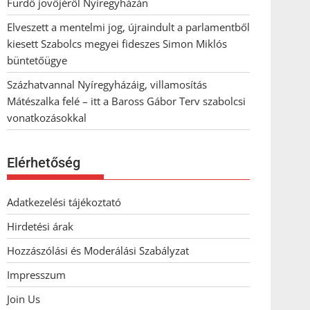
Fürdő jövőjéről Nyíregyházán
Elveszett a mentelmi jog, újraindult a parlamentből
kiesett Szabolcs megyei fideszes Simon Miklós
büntetőügye
Százhatvannal Nyíregyházáig, villamosítás
Mátészalka felé – itt a Baross Gábor Terv szabolcsi
vonatkozásokkal
Elérhetőség
Adatkezelési tájékoztató
Hirdetési árak
Hozzászólási és Moderálási Szabályzat
Impresszum
Join Us