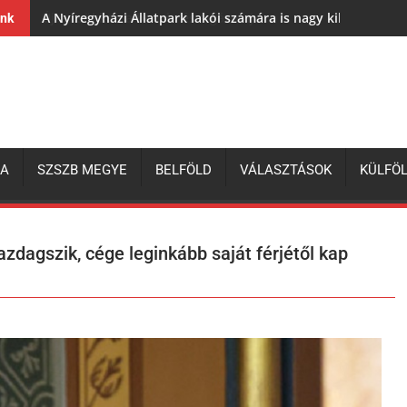
A Nyíregyházi Állatpark lakói számára is nagy kihívás az e
ink
ZA
SZSZB MEGYE
BELFÖLD
VÁLASZTÁSOK
KÜLFÖ
zdagszik, cége leginkább saját férjétől kap