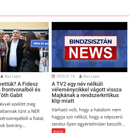
Kiss Lajos
2025.01.19.
Kiss Lajos
vettük? A Fidesz
A TV2 egy név nélküli
a frontvonalból és
véleménycikkel vágott vissza
Tóth Gabit
Majkának a rendszerkritikus
klip miatt
vvel ezelőtt még
Várható volt, hogy a hatalom nem
atlannak tűnt a NER
hagyja szó nélkül, hogy a népszerű
érszerepéből a fiatal,
zenész ilyen egyértelműen beszólt...
ok botrány...
Bulvár