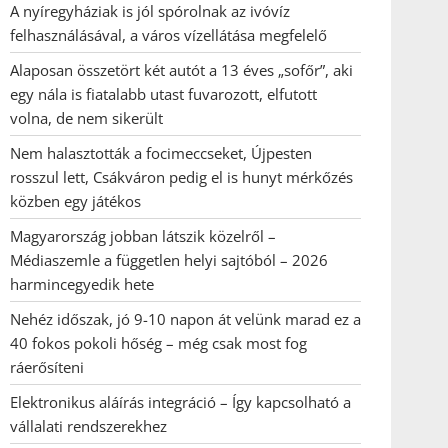
A nyíregyháziak is jól spórolnak az ivóvíz
felhasználásával, a város vízellátása megfelelő
Alaposan összetört két autót a 13 éves „sofőr”, aki
egy nála is fiatalabb utast fuvarozott, elfutott
volna, de nem sikerült
Nem halasztották a focimeccseket, Újpesten
rosszul lett, Csákváron pedig el is hunyt mérkőzés
közben egy játékos
Magyarország jobban látszik közelről –
Médiaszemle a független helyi sajtóból – 2026
harmincegyedik hete
Nehéz időszak, jó 9-10 napon át velünk marad ez a
40 fokos pokoli hőség – még csak most fog
ráerősíteni
Elektronikus aláírás integráció – Így kapcsolható a
vállalati rendszerekhez