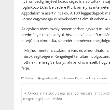
nyáron pedig férjével közös céget is alapítottak, a s
foglalkozó Ekho Belvedere Kft.-t, amely az internete
Aggodalomra azért nincs ok, A 100 leggazdagabb mag
Lőrinc vagyona így is növekedett az elmúlt évben 455
Az egykori tévés tavaly novemberben egykori munkahe
eredményesnek bizonyul, hiszen a vállalat 49 milliá
interjúban elmondta, sikereiért keményen megdolgo
– Férjhez mentem, családom van, és elmondhatom,
mások segítségére. Rengeteget tanultam, dolgoztam,
hot!-nak nemrég Várkonyi, aki arról is mesélt, hogy
férje.
,
,
Bulvár
gazdagodás
mészáros lőrinc
várkonyi andrea
Bejegyzés
Akkora árvíz zúdult egy spanyol városra, amit örö
navigáció
megemlegetnek – videó