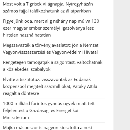
Most volt a Tigrisek Világnapja, Nyíregyházán
számos fajjal találkozhatunk az állatparkban
Figyeljünk oda, mert alig néhány nap múlva 130
ezer magyar ember személyi igazolványa lesz
hirtelen használhatatlan
Megszavazták a törvényjavaslatot: jön a Nemzeti
Vagyonvisszaszerzési és Vagyonvédelmi Hivatal
Rengetegen támogatják a szigorítást, változhatnak
a közlekedési szabályok
Elvitte a tisztítótűz: visszavonták az Eddának
közpénzből megítélt százmilliókat, Pataky Attila
reagált a döntésre
1000 milliárd forintos gyanús ügyek miatt tett
feljelentést a Gazdasági és Energetikai
Minisztérium
Majka másodszor is nagyon kiosztotta a neki