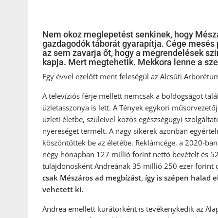
Nem okoz meglepetést senkinek, hogy Mészár
gazdagodók táborát gyarapítja. Cége mesés 
az sem zavarja őt, hogy a megrendelések szin
kapja. Mert megtehetik. Mekkora lenne a sz
Egy évvel ezelőtt ment feleségül az Alcsúti Arborét
A televíziós férje mellett nemcsak a boldogságot ta
üzletasszonya is lett. A Tények egykori műsorvezető
üzleti életbe, szüleivel közös egészségügyi szolgáltat
nyereséget termelt. A nagy sikerek azonban egyérte
köszöntöttek be az életébe. Reklámcége, a 2020-ban 
négy hónapban 127 millió forint nettó bevételt és 52
tulajdonosként Andreának 35 millió 250 ezer forint o
csak Mészáros ad megbízást, így is szépen halad el
vehetett ki.
Andrea emellett kurátorként is tevékenykedik az Ala