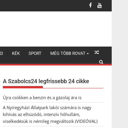
lhúzódó, intenzív hőhullám, viselkedésük is némileg megváltozik 
LD
KÉK
SPORT
MÉG TÖBB ROVAT
A Szabolcs24 legfrissebb 24 cikke
Újra csökken a benzin és a gázolaj ára is
A Nyíregyházi Állatpark lakói számára is nagy
kihívás az elhúzódó, intenzív hőhullám,
viselkedésük is némileg megváltozik (VIDEÓVAL)