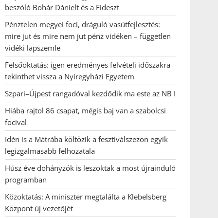
beszóló Bohár Dánielt és a Fideszt
Pénztelen megyei foci, dráguló vasútfejlesztés:
mire jut és mire nem jut pénz vidéken – független
vidéki lapszemle
Felsőoktatás: igen eredményes felvételi időszakra
tekinthet vissza a Nyíregyházi Egyetem
Szpari–Újpest rangadóval kezdődik ma este az NB I
Hiába rajtol 86 csapat, mégis baj van a szabolcsi
focival
Idén is a Mátrába költözik a fesztiválszezon egyik
legizgalmasabb felhozatala
Húsz éve dohányzók is leszoktak a most újrainduló
programban
Közoktatás: A miniszter megtalálta a Klebelsberg
Központ új vezetőjét