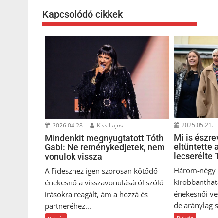
Kapcsolódó cikkek
2025.05.21.
2026.04.28.
Kiss Lajos
Mi is észre
Mindenkit megnyugtatott Tóth
eltüntette 
Gabi: Ne reménykedjetek, nem
lecserélte 
vonulok vissza
Három-négy é
A Fideszhez igen szorosan kötődő
kirobbanthat
énekesnő a visszavonulásáról szóló
énekesnői vez
írásokra reagált, ám a hozzá és
de aránylag s
partneréhez...
Bulvár