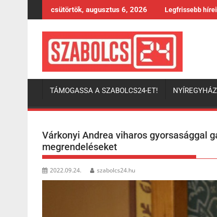
Skip
csütörtök, augusztus 6, 2026
Legfrissebb híre
to
content
TÁMOGASSA A SZABOLCS24-ET!
NYÍREGYHÁ
Várkonyi Andrea viharos gyorsasággal ga
megrendeléseket
2022.09.24.
szabolcs24.hu