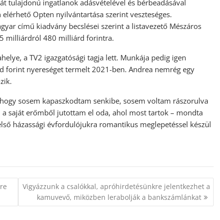
aját tulajdonú ingatlanok adásvételével és bérbeadásával
n elérhető Opten nyilvántartása szerint veszteséges.
yar című kiadvány becslései szerint a listavezető Mészáros
 milliárdról 480 milliárd forintra.
lye, a TV2 igazgatósági tagja lett. Munkája pedig igen
rd forint nyereséget termelt 2021-ben. Andrea nemrég egy
zik.
 hogy sosem kapaszkodtam senkibe, sosem voltam rászorulva
 a saját erőmből jutottam el oda, ahol most tartok – mondta
 első házassági évfordulójukra romantikus meglepetéssel készül
kre
Vigyázzunk a csalókkal, apróhirdetésünkre jelentkezhet a
kamuvevő, miközben lerabolják a bankszámlánkat