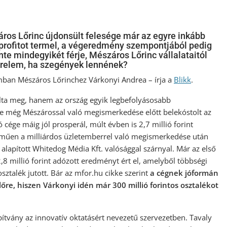
os Lőrinc újdonsült felesége már az egyre inkább
profitot termel, a végeredmény szempontjából pedig
te mindegyikét férje, Mészáros Lőrinc vállalataitól
erelem, ha szegények lennének?
umban Mészáros Lőrinchez Várkonyi Andrea – írja a
Blikk
.
lálta meg, hanem az ország egyik legbefolyásosabb
je még Mészárossal való megismerkedése előtt belekóstolt az
ó cége máig jól prosperál, múlt évben is 2,7 millió forint
lműen a milliárdos üzletemberrel való megismerkedése után
alapított Whitedog Média Kft. valósággal szárnyal. Már az első
,8 millió forint adózott eredményt ért el, amelyből többségi
sztalék jutott. Bár az mfor.hu cikke szerint
a cégnek jóformán
őre, hiszen Várkonyi idén már 300 millió forintos osztalékot
pítvány az innovatív oktatásért nevezetű szervezetben. Tavaly