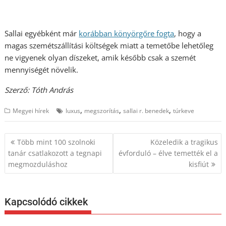
Sallai egyébként már
korábban könyörgőre fogta
, hogy a
magas szemétszállítási költségek miatt a temetőbe lehetőleg
ne vigyenek olyan díszeket, amik később csak a szemét
mennyiségét növelik.
Szerző: Tóth András
,
,
,
Megyei hírek
luxus
megszorítás
sallai r. benedek
túrkeve
Bejegyzés
Több mint 100 szolnoki
Közeledik a tragikus
navigáció
tanár csatlakozott a tegnapi
évforduló – élve temették el a
megmozduláshoz
kisfiút
Kapcsolódó cikkek