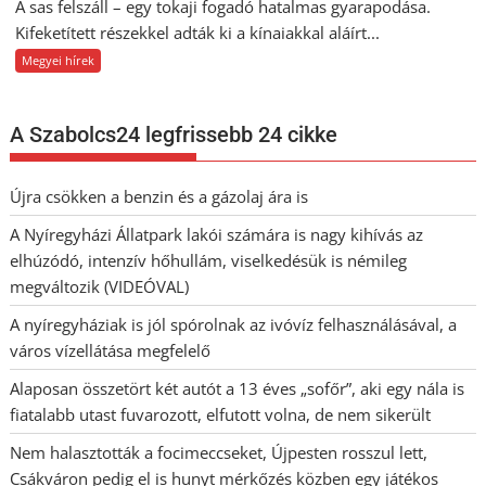
A sas felszáll – egy tokaji fogadó hatalmas gyarapodása.
Kifeketített részekkel adták ki a kínaiakkal aláírt...
Megyei hírek
A Szabolcs24 legfrissebb 24 cikke
Újra csökken a benzin és a gázolaj ára is
A Nyíregyházi Állatpark lakói számára is nagy kihívás az
elhúzódó, intenzív hőhullám, viselkedésük is némileg
megváltozik (VIDEÓVAL)
A nyíregyháziak is jól spórolnak az ivóvíz felhasználásával, a
város vízellátása megfelelő
Alaposan összetört két autót a 13 éves „sofőr”, aki egy nála is
fiatalabb utast fuvarozott, elfutott volna, de nem sikerült
Nem halasztották a focimeccseket, Újpesten rosszul lett,
Csákváron pedig el is hunyt mérkőzés közben egy játékos