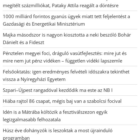
megítélt százmilliókat, Pataky Attila reagált a döntésre
1000 milliárd forintos gyanús ügyek miatt tett feljelentést a
Gazdasági és Energetikai Minisztérium
Majka másodszor is nagyon kiosztotta a neki beszóló Bohár
Dánielt és a Fideszt
Pénztelen megyei foci, dráguló vasútfejlesztés: mire jut és
mire nem jut pénz vidéken – független vidéki lapszemle
Felsőoktatás: igen eredményes felvételi időszakra tekinthet
vissza a Nyíregyházi Egyetem
Szpari–Újpest rangadóval kezdődik ma este az NB I
Hiába rajtol 86 csapat, mégis baj van a szabolcsi focival
Idén is a Mátrába költözik a fesztiválszezon egyik
legizgalmasabb felhozatala
Húsz éve dohányzók is leszoktak a most újrainduló
programban