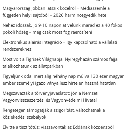
Magyarország jobban látszik közelről – Médiaszemle a
független helyi sajtóból – 2026 harmincegyedik hete
Nehéz időszak, jó 9-10 napon át velünk marad ez a 40 fokos
pokoli hőség – még csak most fog ráerősíteni
Elektronikus aláírás integráció – Így kapcsolható a vállalati
rendszerekhez
Most volt a Tigrisek Világnapja, Nyíregyházán számos fajjal
találkozhatunk az állatparkban
Figyeljünk oda, mert alig néhány nap múlva 130 ezer magyar
ember személyi igazolványa lesz hirtelen használhatatlan
Megszavazták a törvényjavaslatot: jön a Nemzeti
Vagyonvisszaszerzési és Vagyonvédelmi Hivatal
Rengetegen támogatják a szigorítást, változhatnak a
közlekedési szabályok
Elvitte a tisztítótűz: visszavonták az Eddának közpénzből