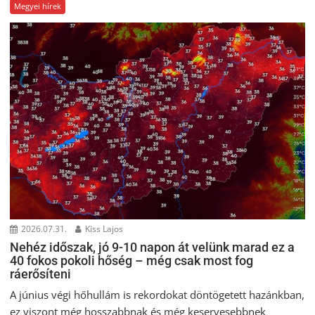
Megyei hírek
2026.07.31.
Kiss Lajos
Nehéz időszak, jó 9-10 napon át velünk marad ez a
40 fokos pokoli hőség – még csak most fog
ráerősíteni
A június végi hőhullám is rekordokat döntögetett hazánkban,
ez viszont még hosszabbnak és még keservesebbnek