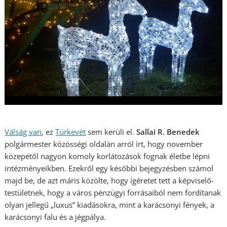
Válság van
, ez
Túrkevét
sem kerüli el.
Sallai R. Benedek
polgármester közösségi oldalán arról írt, hogy november
közepétől nagyon komoly korlátozások fognak életbe lépni
intézményeikben. Ezekről egy későbbi bejegyzésben számol
majd be, de azt máris közölte, hogy ígéretet tett a képviselő-
testületnek, hogy a város pénzügyi forrásaiból nem fordítanak
olyan jellegű „luxus” kiadásokra, mint a karácsonyi fények, a
karácsonyi falu és a jégpálya.