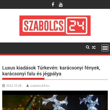
Skip
to
content
Luxus kiadások Túrkevén: karácsonyi fények,
karácsonyi falu és jégpálya
2022.10.28.
szabolcs24.hu