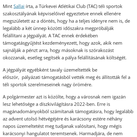
Mint
Sallai
írta, a Túrkevei Atlétikai Club (TAC) téli sportok
szakosztályának képviselőivel egyeztetve ennek ellenére
megszületett az a döntés, hogy ha a teljes idényre nem is, de
legalább a két ünnep közötti időszakra megpróbálják
felállítani a jégpályát. A TAC ennek érdekében
támogatásgyűjtést kezdeményezett, hogy azok, akik nem
sajnálják a pénzt arra, hogy másoknak is szórakozást
okozzanak, esetleg segítsék a pálya felállításának költségét.
A jégpályát egyébként tavaly üzemeltették be
először, pályázati támogatásból vették meg és állították fel a
téli sportok szerelmeseinek nagy örömére.
A polgármester azt is közölte, hogy a városnak nem igazán
lesz lehetősége a díszkivilágításra 2022-ben. Erre is
magánadományokból számítanak támogatásra, hogy legalább
az advent utolsó hétvégéjére és karácsony estére néhány
napos üzemeltetést meg tudjanak valósítani, hogy mégis
karácsonyi hangulatot teremtsenek. Harmadjára, de nem