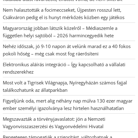
Nem halasztották a focimeccseket, Újpesten rosszul lett,
Csákváron pedig el is hunyt mérkőzés közben egy játékos
Magyarország jobban látszik közelről – Médiaszemle a
független helyi sajtóból – 2026 harmincegyedik hete
Nehéz időszak, jó 9-10 napon át velünk marad ez a 40 fokos
pokoli hőség – még csak most fog ráerősíteni
Elektronikus aláírás integráció – Így kapcsolható a vállalati
rendszerekhez
Most volt a Tigrisek Világnapja, Nyíregyházán számos fajjal
találkozhatunk az állatparkban
Figyeljünk oda, mert alig néhány nap múlva 130 ezer magyar
ember személyi igazolványa lesz hirtelen használhatatlan
Megszavazták a törvényjavaslatot: jön a Nemzeti
Vagyonvisszaszerzési és Vagyonvédelmi Hivatal
Rengetegen támogatják a szigorítást, változhatnak a