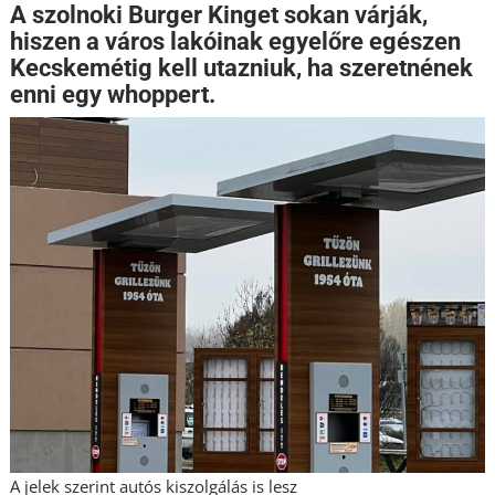
A szolnoki Burger Kinget sokan várják,
hiszen a város lakóinak egyelőre egészen
Kecskemétig kell utazniuk, ha szeretnének
enni egy whoppert.
A jelek szerint autós kiszolgálás is lesz