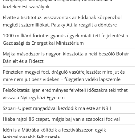
közlekedési szabályok
Elvitte a tisztítótűz: visszavonták az Eddának közpénzből
megítélt százmilliókat, Pataky Attila reagált a döntésre
1000 milliárd forintos gyanús ügyek miatt tett feljelentést a
Gazdasági és Energetikai Minisztérium
Majka másodszor is nagyon kiosztotta a neki beszóló Bohár
Dánielt és a Fideszt
Pénztelen megyei foci, dráguló vasútfejlesztés: mire jut és
mire nem jut pénz vidéken – független vidéki lapszemle
Felsőoktatás: igen eredményes felvételi időszakra tekinthet
vissza a Nyíregyházi Egyetem
Szpari–Újpest rangadóval kezdődik ma este az NB I
Hiába rajtol 86 csapat, mégis baj van a szabolcsi focival
Idén is a Mátrába költözik a fesztiválszezon egyik
legizgalmasabb felhozatala