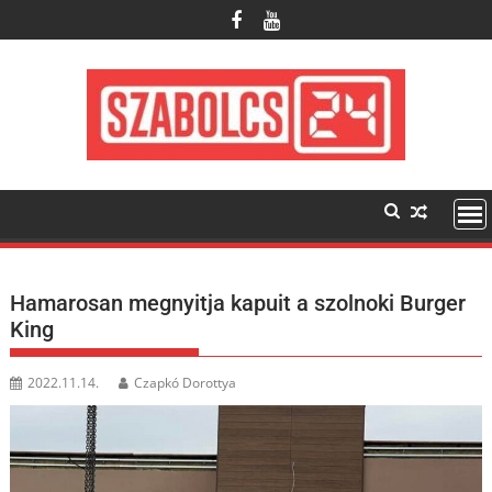
Skip
to
content
Hamarosan megnyitja kapuit a szolnoki Burger
King
2022.11.14.
Czapkó Dorottya