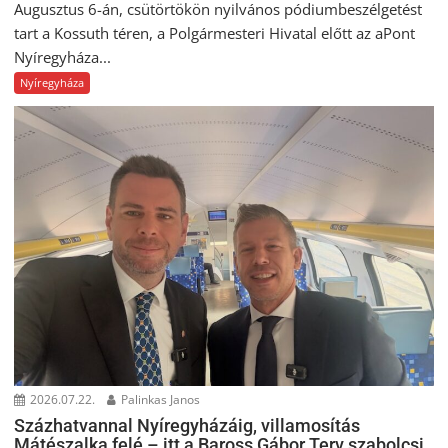
Augusztus 6-án, csütörtökön nyilvános pódiumbeszélgetést
tart a Kossuth téren, a Polgármesteri Hivatal előtt az aPont
Nyíregyháza...
Nyíregyháza
2026.07.22.
Palinkas Janos
Százhatvannal Nyíregyházáig, villamosítás
Mátészalka felé – itt a Baross Gábor Terv szabolcsi