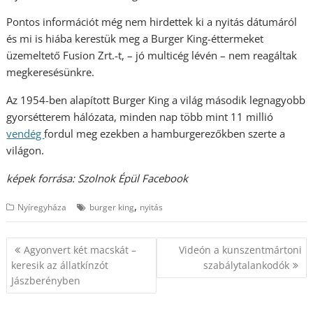
Pontos információt még nem hirdettek ki a nyitás dátumáról
és mi is hiába kerestük meg a Burger King-éttermeket
üzemeltető Fusion Zrt.-t, – jó multicég lévén – nem reagáltak
megkeresésünkre.
Az 1954-ben alapított Burger King a világ második legnagyobb
gyorsétterem hálózata, minden nap több mint 11 millió
vendég
fordul meg ezekben a hamburgerezőkben szerte a
világon.
képek forrása: Szolnok Épül Facebook
,
Nyíregyháza
burger king
nyitás
Bejegyzés
Agyonvert két macskát –
Videón a kunszentmártoni
navigáció
keresik az állatkínzót
szabálytalankodók
Jászberényben