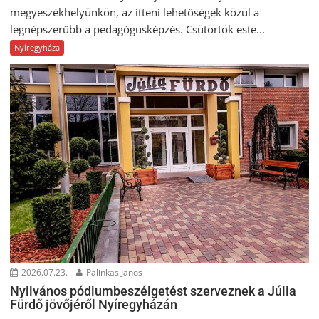
megyeszékhelyünkön, az itteni lehetőségek közül a
legnépszerűbb a pedagógusképzés. Csütörtök este...
Nyíregyháza
2026.07.23.
Palinkas Janos
Nyilvános pódiumbeszélgetést szerveznek a Júlia
Fürdő jövőjéről Nyíregyházán