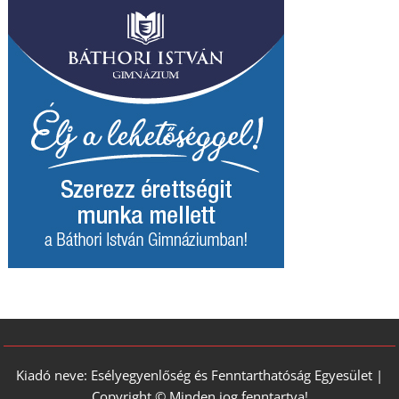
Kiadó neve: Esélyegyenlőség és Fenntarthatóság Egyesület |
Copyright © Minden jog fenntartva!