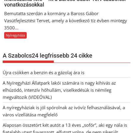
vonatkozásokkal
Bemutatta szerdán a kormány a Baross Gábor
Vasútfejlesztési Tervet, amely a következő tíz évben mintegy
3500...
Nyíregyháza
A Szabolcs24 legfrissebb 24 cikke
Újra csökken a benzin és a gázolaj ára is
A Nyíregyházi Állatpark lakói számára is nagy kihívás az
elhúzódó, intenzív hőhullám, viselkedésük is némileg
megváltozik (VIDEÓVAL)
A nyíregyháziak is jól spórolnak az ivóvíz felhasználásával, a
város vízellátása megfelelő
Alaposan összetört két autót a 13 éves „sofőr”, aki egy nála is
fiatalabb utast fuvarozott, elfutott volna, de nem sikerült