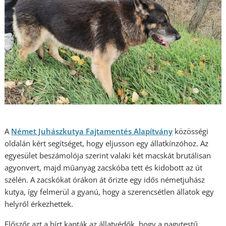
A
Német Juhászkutya Fajtamentés Alapítvány
közösségi
oldalán kért segítséget, hogy eljusson egy állatkínzóhoz. Az
egyesület beszámolója szerint valaki két macskát brutálisan
agyonvert, majd műanyag zacskóba tett és kidobott az út
szélén. A zacskókat órákon át őrizte egy idős németjuhász
kutya, így felmerül a gyanú, hogy a szerencsétlen állatok egy
helyről érkezhettek.
Előszőr azt a hírt kapták az állatvédők, hogy a nagytestű