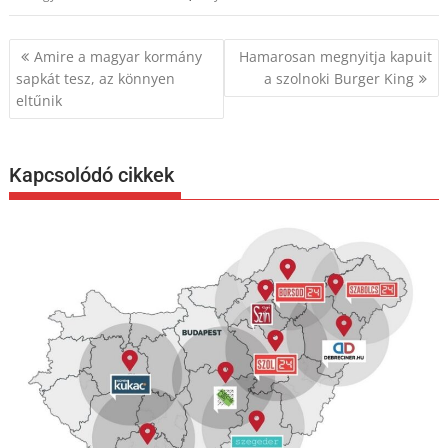
Bejegyzés
Amire a magyar kormány
Hamarosan megnyitja kapuit
navigáció
sapkát tesz, az könnyen
a szolnoki Burger King
eltűnik
Kapcsolódó cikkek