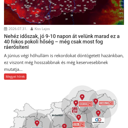
2026.07.31.
Kiss Lajos
Nehéz időszak, jó 9-10 napon át velünk marad ez a
40 fokos pokoli hőség – még csak most fog
ráerősíteni
A június végi hőhullám is rekordokat döntögetett hazánkban,
ez viszont még hosszabbnak és még keservesebbnek
mutatja...
Megyei hírek