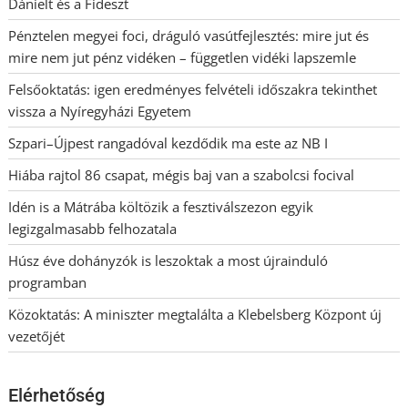
Dánielt és a Fideszt
Pénztelen megyei foci, dráguló vasútfejlesztés: mire jut és
mire nem jut pénz vidéken – független vidéki lapszemle
Felsőoktatás: igen eredményes felvételi időszakra tekinthet
vissza a Nyíregyházi Egyetem
Szpari–Újpest rangadóval kezdődik ma este az NB I
Hiába rajtol 86 csapat, mégis baj van a szabolcsi focival
Idén is a Mátrába költözik a fesztiválszezon egyik
legizgalmasabb felhozatala
Húsz éve dohányzók is leszoktak a most újrainduló
programban
Közoktatás: A miniszter megtalálta a Klebelsberg Központ új
vezetőjét
Elérhetőség