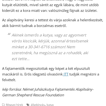
kutyát elütötték, mivel sántít az egyik lábára, de mint utóbb
kiderült ez a kora miatt van: valószínűleg fájnak az ízületei.
Az alapítvány keresi a tettest és várja azoknak a helentkezését,
akik bármit tudnak a borzalmas esetről.
Akinek ismerős a kutya, vagy az agyonvert
vörös kiscicák, kérjük, azonnal értesítsenek
minket a 30-341-6716 számon! Nem
szeretnénk, ha megúszná az a rohadék, aki
ezt tette…
A fajtamentők megosztottak egy képet a két elpusztult
macskáról is. Erős idegzetű olvasóink
ITT
tudják megnézni a
felvételt.
kép forrása: Német Juhászkutya Fajtamentés Alapítvány-
German Shepherd Rescue Foundation
,
Megyei hírek
állatkínzás
kutya