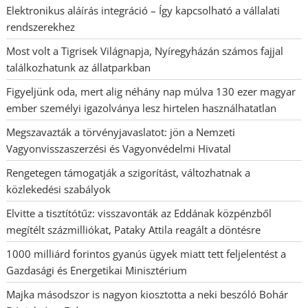
Elektronikus aláírás integráció – Így kapcsolható a vállalati
rendszerekhez
Most volt a Tigrisek Világnapja, Nyíregyházán számos fajjal
találkozhatunk az állatparkban
Figyeljünk oda, mert alig néhány nap múlva 130 ezer magyar
ember személyi igazolványa lesz hirtelen használhatatlan
Megszavazták a törvényjavaslatot: jön a Nemzeti
Vagyonvisszaszerzési és Vagyonvédelmi Hivatal
Rengetegen támogatják a szigorítást, változhatnak a
közlekedési szabályok
Elvitte a tisztítótűz: visszavonták az Eddának közpénzből
megítélt százmilliókat, Pataky Attila reagált a döntésre
1000 milliárd forintos gyanús ügyek miatt tett feljelentést a
Gazdasági és Energetikai Minisztérium
Majka másodszor is nagyon kiosztotta a neki beszóló Bohár