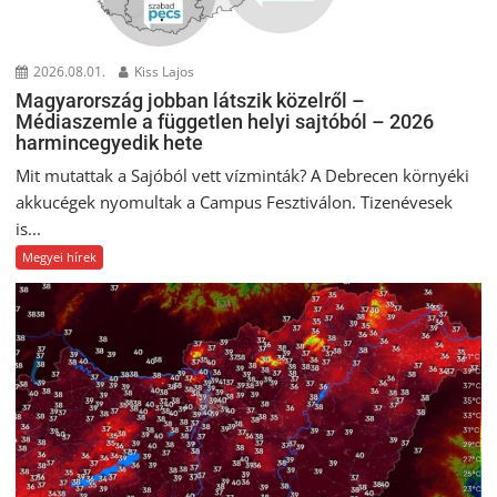
2026.08.01.
Kiss Lajos
Magyarország jobban látszik közelről –
Médiaszemle a független helyi sajtóból – 2026
harmincegyedik hete
Mit mutattak a Sajóból vett vízminták? A Debrecen környéki
akkucégek nyomultak a Campus Fesztiválon. Tizenévesek
is...
Megyei hírek