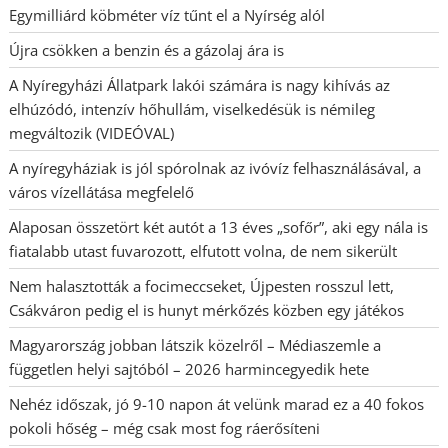
Egymilliárd köbméter víz tűnt el a Nyírség alól
Újra csökken a benzin és a gázolaj ára is
A Nyíregyházi Állatpark lakói számára is nagy kihívás az
elhúzódó, intenzív hőhullám, viselkedésük is némileg
megváltozik (VIDEÓVAL)
A nyíregyháziak is jól spórolnak az ivóvíz felhasználásával, a
város vízellátása megfelelő
Alaposan összetört két autót a 13 éves „sofőr”, aki egy nála is
fiatalabb utast fuvarozott, elfutott volna, de nem sikerült
Nem halasztották a focimeccseket, Újpesten rosszul lett,
Csákváron pedig el is hunyt mérkőzés közben egy játékos
Magyarország jobban látszik közelről – Médiaszemle a
független helyi sajtóból – 2026 harmincegyedik hete
Nehéz időszak, jó 9-10 napon át velünk marad ez a 40 fokos
pokoli hőség – még csak most fog ráerősíteni