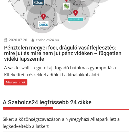
2026.07.26.
szabolcs24.hu
Pénztelen megyei foci, dráguló vasútfejlesztés:
mire jut és mire nem jut pénz vidéken – független
vidéki lapszemle
A sas felszáll – egy tokaji fogadó hatalmas gyarapodása.
Kifeketített részekkel adták ki a kínaiakkal aláírt...
Megyei hírek
A Szabolcs24 legfrissebb 24 cikke
Siker: a közönségszavazáson a Nyíregyházi Állatpark lett a
legkedveltebb állatkert