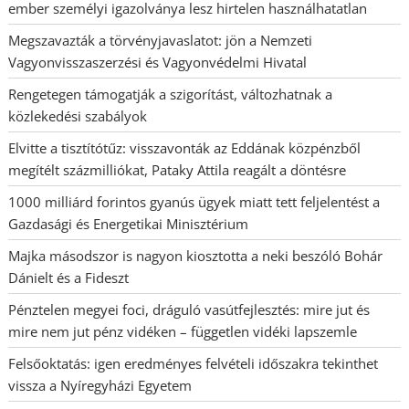
ember személyi igazolványa lesz hirtelen használhatatlan
Megszavazták a törvényjavaslatot: jön a Nemzeti
Vagyonvisszaszerzési és Vagyonvédelmi Hivatal
Rengetegen támogatják a szigorítást, változhatnak a
közlekedési szabályok
Elvitte a tisztítótűz: visszavonták az Eddának közpénzből
megítélt százmilliókat, Pataky Attila reagált a döntésre
1000 milliárd forintos gyanús ügyek miatt tett feljelentést a
Gazdasági és Energetikai Minisztérium
Majka másodszor is nagyon kiosztotta a neki beszóló Bohár
Dánielt és a Fideszt
Pénztelen megyei foci, dráguló vasútfejlesztés: mire jut és
mire nem jut pénz vidéken – független vidéki lapszemle
Felsőoktatás: igen eredményes felvételi időszakra tekinthet
vissza a Nyíregyházi Egyetem