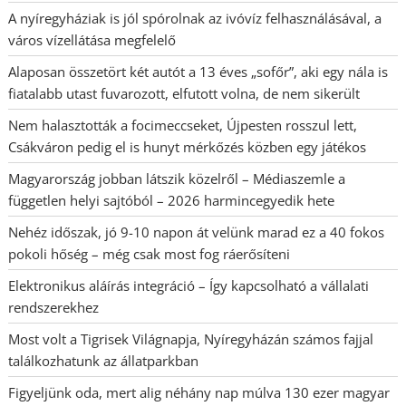
A nyíregyháziak is jól spórolnak az ivóvíz felhasználásával, a
város vízellátása megfelelő
Alaposan összetört két autót a 13 éves „sofőr”, aki egy nála is
fiatalabb utast fuvarozott, elfutott volna, de nem sikerült
Nem halasztották a focimeccseket, Újpesten rosszul lett,
Csákváron pedig el is hunyt mérkőzés közben egy játékos
Magyarország jobban látszik közelről – Médiaszemle a
független helyi sajtóból – 2026 harmincegyedik hete
Nehéz időszak, jó 9-10 napon át velünk marad ez a 40 fokos
pokoli hőség – még csak most fog ráerősíteni
Elektronikus aláírás integráció – Így kapcsolható a vállalati
rendszerekhez
Most volt a Tigrisek Világnapja, Nyíregyházán számos fajjal
találkozhatunk az állatparkban
Figyeljünk oda, mert alig néhány nap múlva 130 ezer magyar