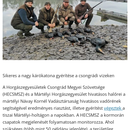
Sikeres a nagy kárókatona gyérítése a csongrádi vizeken
A Horgászegyesületek Csongrád Megyei Szövetsége
(HECSMSZ) és a Mártélyi Horgászegyesület hivatásos halőrei a
mártélyi Návay Kornél Vadásztársaság hivatásos vadőrének
segítségével eredményes riasztást, illetve gyérítést
végeztek
a
tiszai Mártélyi-holtágon a napokban. A HECSMSZ a kormorán
csapatok megjelenését folyamatosan monitorozza. Ahol
szükséges (több mint 50 példány jelenléte), a területileg