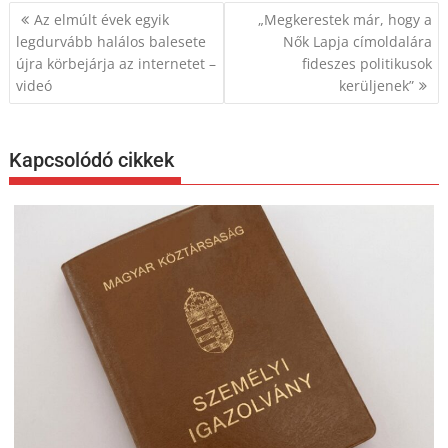
Bejegyzés
Az elmúlt évek egyik
„Megkerestek már, hogy a
navigáció
legdurvább halálos balesete
Nők Lapja címoldalára
újra körbejárja az internetet –
fideszes politikusok
videó
kerüljenek”
Kapcsolódó cikkek