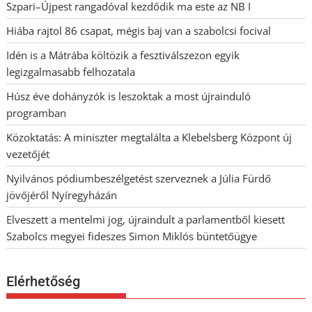
Szpari–Újpest rangadóval kezdődik ma este az NB I
Hiába rajtol 86 csapat, mégis baj van a szabolcsi focival
Idén is a Mátrába költözik a fesztiválszezon egyik
legizgalmasabb felhozatala
Húsz éve dohányzók is leszoktak a most újrainduló
programban
Közoktatás: A miniszter megtalálta a Klebelsberg Központ új
vezetőjét
Nyilvános pódiumbeszélgetést szerveznek a Júlia Fürdő
jövőjéről Nyíregyházán
Elveszett a mentelmi jog, újraindult a parlamentből kiesett
Szabolcs megyei fideszes Simon Miklós büntetőügye
Elérhetőség