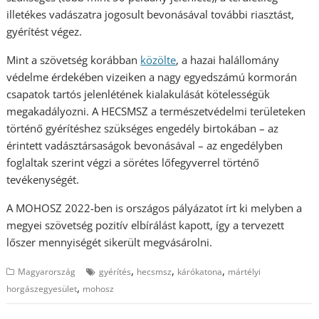
illetékes vadászatra jogosult bevonásával további riasztást,
gyérítést végez.
Mint a szövetség korábban
közölte
, a hazai halállomány
védelme érdekében vizeiken a nagy egyedszámú kormorán
csapatok tartós jelenlétének kialakulását kötelességük
megakadályozni. A HECSMSZ a természetvédelmi területeken
történő gyérítéshez szükséges engedély birtokában – az
érintett vadásztársaságok bevonásával – az engedélyben
foglaltak szerint végzi a sörétes lőfegyverrel történő
tevékenységét.
A MOHOSZ 2022-ben is országos pályázatot írt ki melyben a
megyei szövetség pozitív elbírálást kapott, így a tervezett
lőszer mennyiségét sikerült megvásárolni.
,
,
,
Magyarország
gyérítés
hecsmsz
kárókatona
mártélyi
,
horgászegyesület
mohosz