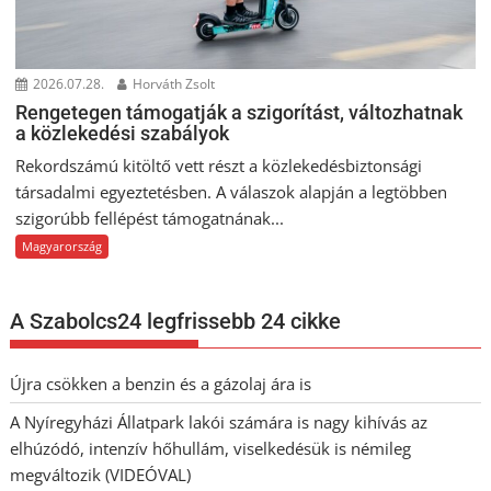
2026.07.28.
Horváth Zsolt
Rengetegen támogatják a szigorítást, változhatnak
a közlekedési szabályok
Rekordszámú kitöltő vett részt a közlekedésbiztonsági
társadalmi egyeztetésben. A válaszok alapján a legtöbben
szigorúbb fellépést támogatnának...
Magyarország
A Szabolcs24 legfrissebb 24 cikke
Újra csökken a benzin és a gázolaj ára is
A Nyíregyházi Állatpark lakói számára is nagy kihívás az
elhúzódó, intenzív hőhullám, viselkedésük is némileg
megváltozik (VIDEÓVAL)