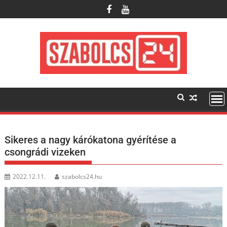
Skip
to
content
Sikeres a nagy kárókatona gyérítése a
csongrádi vizeken
2022.12.11.
szabolcs24.hu